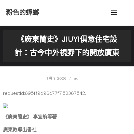
Skip
粉色的蟑螂
to
content
《廣東簡史》JIUYI俱意住宅設
計：古今中外視野下的開放廣東
1 月 9, 2026
admin
requestId:695ff9d96c77f7.52367542.
《廣東簡史》 李宜航等著
廣東教導出書社