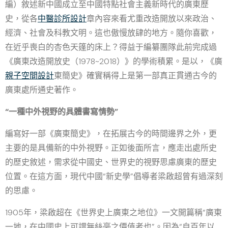
編）敘述新中國成立至中國特點社會主義新時代的廣東歷
史，從各
中醫診所設計
章內容來看尤重改造開放以來政治、
經濟、社會及科教文明。這也傲慢放肆的地方。隨你喜歡，
在近乎喪白的杏色天篷的床上？得益于編纂團隊此前完成過
《廣東改造開放史（1978~2018）》的學術積累。是以，《廣
親子空間設計
東簡史》確實稱得上是第一部真正貫通古今的
廣東處所通史著作。
“一種中外視野的具體書寫情勢”
編寫好一部《廣東簡史》，在拓展古今的時間邊界之外，更
主要的是具備新的中外視野。正如後面所言，應走出處所史
的歷史敘述，需求從中國史、世界史的視野思慮廣東的歷史
位置。在這方面，現代中國“新史學”倡導者梁啟超曾有過深刻
的思慮。
1905年，梁啟超在《世界史上廣東之地位》一文開篇稱“廣東
一地，在中國史上可謂無絲毫之價值者也”。因為“自百年以