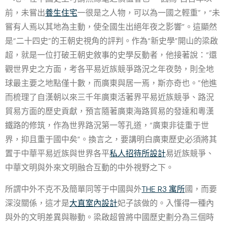
前，未嘗出
養生住宅
一很是之人物，可以為一國之輕重”，“未
嘗有人焉以其地為主動，使全國生出絕年夜之影響”。這顯然
是“二十四史”的王朝史視角的評判。作為“新史學”開山的梁啟
超，就是一位打破王朝史敘事的史學反動者，他接著說：“還
觀世界史之方面，考各平易近族競爭路況之年夜勢，則全地
球最主要之地點僅十數，而廣東與居一焉，斯亦奇也。”他進
而梳理了自漢朝以來三千年廣東活著界平易近族競爭、路況
貿易方面的歷史貢獻，預言隨著廣東海路貿易的發達和粵漢
鐵路的修筑，作為世界路況第一等孔道，“廣東非徒重于世
界，抑且重于國中矣”。換言之，要講明白廣東歷史必須將其
置于中華平易近族與世界各平
私人招待所設計
易近族競爭、
中華文明與外來文明融合互動的中外視野之下。
所謂中外不克不及簡單同等于中國與外
THE R3 寓所
國，而要
深沒關係，這才是
大直室內設計
妃子該做的。入懂得一種內
與外的文明差異與聯動。梁啟超曾將中國歷史劃分為三個時