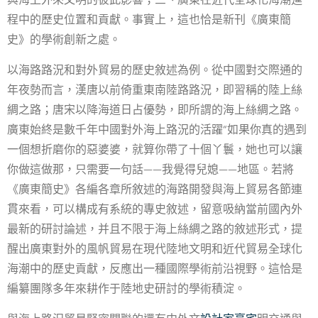
程中的歷史位置和貢獻。事實上，這也恰是新刊《廣東簡
史》的學術創新之處。
以海路路況和對外貿易的歷史敘述為例。從中國對交際通的
年夜勢而言，漢唐以前倚重東南陸路路況，即習稱的陸上絲
綢之路；唐宋以降海道日占優勢，即所謂的海上絲綢之路。
廣東始終是數千年中國對外海上路況的活躍“如果你真的遇到
一個想折磨你的惡婆婆，就算你帶了十個丫鬟，她也可以讓
你做這做那，只需要一句話——我覺得兒媳——地區。若將
《廣東簡史》各編各章所敘述的海路開發與海上貿易各節連
貫來看，可以構成有系統的專史敘述，留意吸納當前國內外
最新的研討論述，并且不限于海上絲綢之路的敘述形式，提
醒出廣東對外的風帆貿易在現代陸地文明和近代貿易全球化
海潮中的歷史貢獻，反應出一種國際學術前沿視野。這恰是
編纂團隊多年來耕作于陸地史研討的學術積淀。