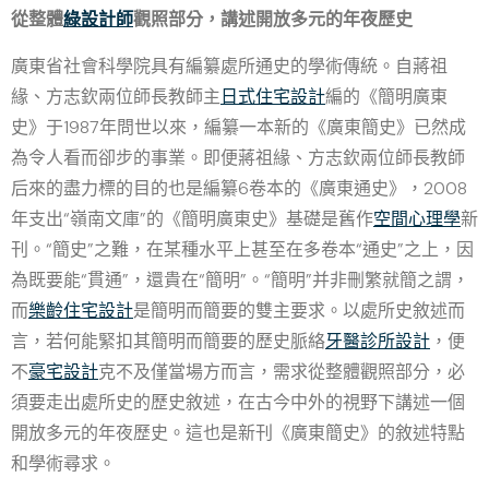
從整體
綠設計師
觀照部分，講述開放多元的年夜歷史
廣東省社會科學院具有編纂處所通史的學術傳統。自蔣祖
緣、方志欽兩位師長教師主
日式住宅設計
編的《簡明廣東
史》于1987年問世以來，編纂一本新的《廣東簡史》已然成
為令人看而卻步的事業。即便蔣祖緣、方志欽兩位師長教師
后來的盡力標的目的也是編纂6卷本的《廣東通史》，2008
年支出“嶺南文庫”的《簡明廣東史》基礎是舊作
空間心理學
新
刊。“簡史”之難，在某種水平上甚至在多卷本“通史”之上，因
為既要能“貫通”，還貴在“簡明”。“簡明”并非刪繁就簡之謂，
而
樂齡住宅設計
是簡明而簡要的雙主要求。以處所史敘述而
言，若何能緊扣其簡明而簡要的歷史脈絡
牙醫診所設計
，便
不
豪宅設計
克不及僅當場方而言，需求從整體觀照部分，必
須要走出處所史的歷史敘述，在古今中外的視野下講述一個
開放多元的年夜歷史。這也是新刊《廣東簡史》的敘述特點
和學術尋求。