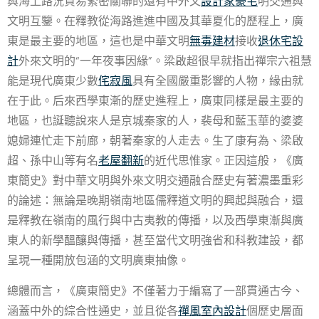
與海上路況貿易緊密關聯的還有中外文
設計家豪宅
明交通與
文明互鑒。在釋教從海路進進中國及其華夏化的歷程上，廣
東是最主要的地區，這也是中華文明
無毒建材
接收
退休宅設
計
外來文明的“一年夜事因緣”。梁啟超很早就指出禪宗六祖慧
能是現代廣東少數
侘寂風
具有全國嚴重影響的人物，緣由就
在于此。后來西學東漸的歷史進程上，廣東同樣是最主要的
地區，也誕聽說來人是京城秦家的人，裴母和藍玉華的婆婆
媳婦連忙走下前廊，朝著秦家的人走去。生了康有為、梁啟
超、孫中山等有名
老屋翻新
的近代思惟家。正因這般，《廣
東簡史》對中華文明與外來文明交通融合歷史有著濃墨重彩
的論述：無論是晚期嶺南地區儒釋道文明的興起與融合，還
是釋教在嶺南的風行與中古夷教的傳播，以及西學東漸與廣
東人的新學醞釀與傳播，甚至當代文明強省和科教建設，都
呈現一種開放包涵的文明廣東抽像。
總體而言，《廣東簡史》不僅著力于編寫了一部貫通古今、
涵蓋中外的綜合性通史，並且從各
禪風室內設計
個歷史層面