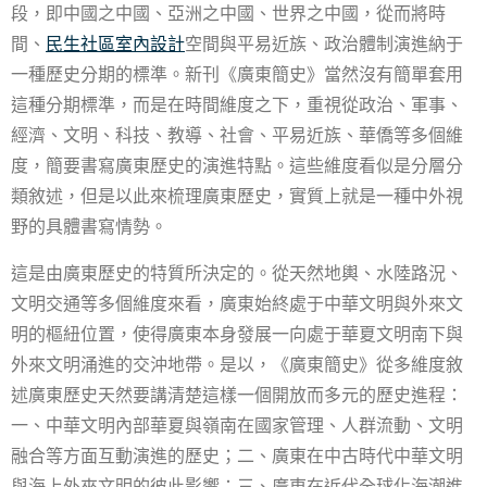
段，即中國之中國、亞洲之中國、世界之中國，從而將時
間、
民生社區室內設計
空間與平易近族、政治體制演進納于
一種歷史分期的標準。新刊《廣東簡史》當然沒有簡單套用
這種分期標準，而是在時間維度之下，重視從政治、軍事、
經濟、文明、科技、教導、社會、平易近族、華僑等多個維
度，簡要書寫廣東歷史的演進特點。這些維度看似是分層分
類敘述，但是以此來梳理廣東歷史，實質上就是一種中外視
野的具體書寫情勢。
這是由廣東歷史的特質所決定的。從天然地輿、水陸路況、
文明交通等多個維度來看，廣東始終處于中華文明與外來文
明的樞紐位置，使得廣東本身發展一向處于華夏文明南下與
外來文明涌進的交沖地帶。是以，《廣東簡史》從多維度敘
述廣東歷史天然要講清楚這樣一個開放而多元的歷史進程：
一、中華文明內部華夏與嶺南在國家管理、人群流動、文明
融合等方面互動演進的歷史；二、廣東在中古時代中華文明
與海上外來文明的彼此影響；三、廣東在近代全球化海潮進