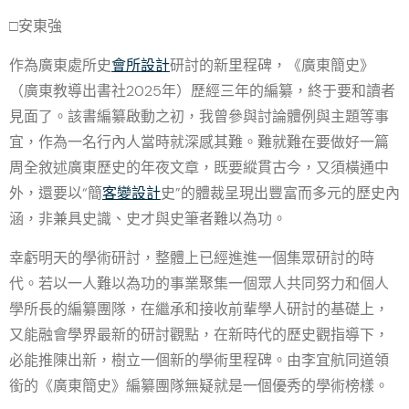
□安東強
作為廣東處所史
會所設計
研討的新里程碑，《廣東簡史》
（廣東教導出書社2025年）歷經三年的編纂，終于要和讀者
見面了。該書編纂啟動之初，我曾參與討論體例與主題等事
宜，作為一名行內人當時就深感其難。難就難在要做好一篇
周全敘述廣東歷史的年夜文章，既要縱貫古今，又須橫通中
外，還要以“簡
客變設計
史”的體裁呈現出豐富而多元的歷史內
涵，非兼具史識、史才與史筆者難以為功。
幸虧明天的學術研討，整體上已經進進一個集眾研討的時
代。若以一人難以為功的事業聚集一個眾人共同努力和個人
學所長的編纂團隊，在繼承和接收前輩學人研討的基礎上，
又能融會學界最新的研討觀點，在新時代的歷史觀指導下，
必能推陳出新，樹立一個新的學術里程碑。由李宜航同道領
銜的《廣東簡史》編纂團隊無疑就是一個優秀的學術榜樣。