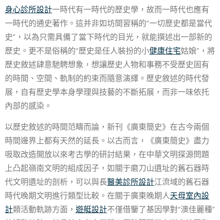
身心診所設計
一時代有一時代的歷史學，故而一時代也應有
一時代的通史著作。這并非如坊間習稱的“一切歷史都是當代
史”，以為只需具備了當下時代的目光，就能撰述出一部新的
歷史。更不是俗稱的“歷史是任人裝扮的小
健康住宅
姑娘”，將
歷史敘述肆意馳騁想象，想讓歷史人物和事務不受歷史固有
的時間、空間、軌制的約束而隨意演繹。歷史敘述的時代發
展，自有歷史學本身學理與技藝的不斷拓展，而非一味依托
內部的感染。
以歷史敘述的時間范疇而論，新刊《廣東簡史》在古今兩個
時間邊界上都有天然的延長。以古而言，《廣東簡史》盡力
吸取改造開放以來考古學的研討結果，在中華文明探源問題
上凸起嶺南文明的組成因子，如關于磨刀山遺址的舊石器時
代文明遺址的剖析，可以與長
醫美診所設計
江流域的舊石器
時代晚期文明進行類型比較。在關于廣東晚期人
天母室內設
計
類活動軌跡方面，
遊艇設計
不僅借鑒了基因學對“澳佳麗種”