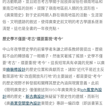
的活動軌跡，並且結合考古學關于屈肢葬習俗在嶺南地區和
東南亞地區的剖析，提醒了嶺南地區前人類的生涯形態。
《廣東簡史》對于史前時期人群在嶺南地區的活動、生涯習
俗、文明遺跡的敘述，使得廣東史前文明的考古學譜系逐漸
清楚。這也是全書的一年夜亮點。
歷史學不僅要“考古”還要重視“考今”
中山年夜學歷史學的前輩學者朱謙之師長教師曾提出，歷裴
毅不由的轉頭看了一眼轎子，然後笑著搖了搖頭。史學不僅
要“考古”，還要重視“考今”。這長短常具有卓識的見解。以廣
東
綠裝修設計
的歷史位置和貢獻而言，諸如“近代平易近主反
動策源地”和“改造開放先行地”的主要論述，都是要從“考今”
的歷史視野才幹發掘和闡釋其歷史內涵與現實意義。此前
《簡明廣東史》僅僅敘述到1950年廣東周全束
loft風室內設
計
縛的歷史，
新古典設計
無疑留下歷史性的遺憾，而新刊
《廣
商業空間室內設計
東簡史》專辟一編四章（即該書第五