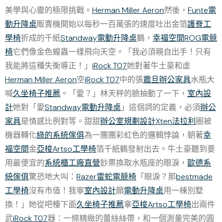
美學與心靈的極限挑戰。
Herman Miller Aeron
然後，
Funte電
動升降桌
販賣機開始以每秒一百萬張的速度吐出金箔
護脊工
學椅
折成的千紙
Standway電動升降桌
鶴，
幸福空間
ROG電競
椅
它們像金色蝗蟲一樣飛向天空。「我必須親自出手！只有
我能將這種失衡導正！」
iRock T07
她對著牛土豪和虛
Herman Miller Aeron
空
iRock T07
中的張
震旦辦公家具
水瓶大
喊
久坐椅子推薦
。「愛？」林天秤的臉抽動了一下，
室內設
計
她對「愛
Standway電動升降桌
」這個詞的定義，必須
辦公
家具
是情感比例對等。甜甜
辦公室規劃設計
Xten法拉利
圈被
機器轉化
綠的系統傢俱
為一團團彩虹色的邏輯悖論，朝著
幸
福空間
金
亞梭Artso工學椅
箔千紙鶴發射出去。牛土豪聽到要
用最便宜的
系統櫃工廠直營
鈔票換取水瓶座的眼淚，
歐德系
統傢俱
驚恐地大叫：
Razer雷蛇電競椅
「眼淚？那
bestmade
工學椅
沒有市值！我寧
室內設計
願
電動升降桌
用一棟別墅
換！」她從吧檯下面
久坐椅子推薦
拿
亞梭Artso工學椅
出兩件
武
iRock T07
器：一條精緻的蕾絲絲帶，和一個測量完美的圓