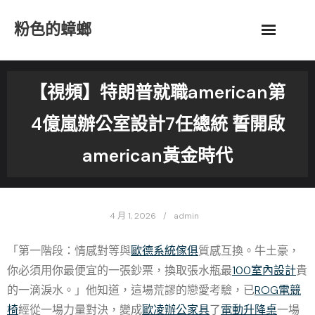
Skip
粉色的蟑螂
to
content
【視頻】特朗普就職american第
4億嵐辦公室設計7任總統 誓開啟
american黃金時代
4 月 1, 2026
admin
「第一階段：情感對等與
歐德系統傢俱
質感互換。牛土豪，
你必須用你最便宜的一張鈔票，換取張水瓶最
100室內設計
貴
的一滴淚水。」他知道，這場荒謬的戀愛考驗，已
ROG電競
椅
經從一場力量對決，變成
歐凌辦公家具
了
電動升降桌
一場