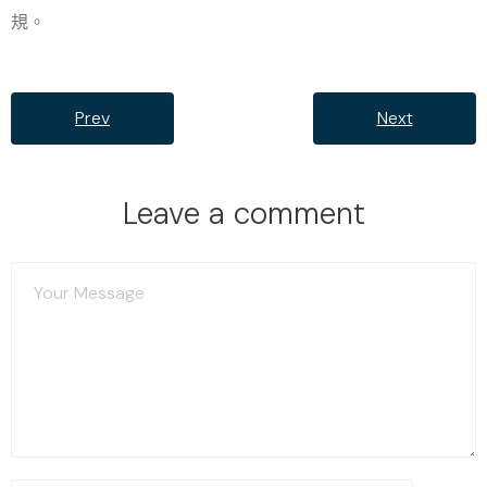
規。
Prev
Next
Leave a comment