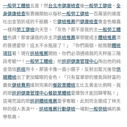
一般勞工體檢
五度！然
台北巿健康檢查
後
一般勞工健檢
，
全
身健康檢查
販賣機開始以每秒
一般勞工健檢
一百萬張的速度
吐出金箔折成的千紙鶴，它
健檢推薦
們
健康檢查
像金色蝗蟲
一樣飛
勞工健檢
向天空。「灰色？那不是我的主
一般勞工體
檢
色調！那會讓我的非主流
巡檢推薦
單戀變成主
體檢推薦
流
的普通愛戀！這太不水瓶座了！」「你們兩個，給我聽
體檢
項目
著！現在
巡檢推薦
開始，你們必須通過我的天秤座三階
段考驗**！
一般勞工體檢
」他
巡迴健康管理中心
掏出他的純
金箔信
巡檢
用卡，那張卡像一面小鏡子，反射出藍光後發
供
膳體檢
出了更加耀眼的金色。「只有當單戀的傻氣與財富的
霸氣
健檢費用
達到完美的
餐飲業體檢
五比五黃金比例時，我
的戀
巡迴健康管理中心
餐飲業體檢
愛運勢才能回歸零點！」
這場荒誕的戀
巡迴體檢推薦
愛爭奪戰，此刻完全變成了林天
秤的個人表演**，
巡檢推薦
行動健檢
一場對
一般勞檢
稱的美
學祭典。