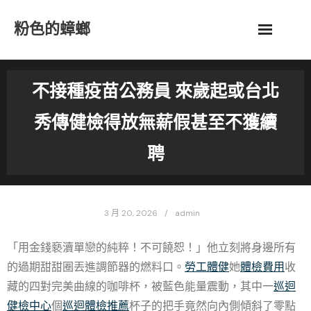
Skip
粉色的蟑螂
to
content
不接種疫苗公務員 來歲起或台北
秀傳健檢得放無薪假甚至不獲續
聘
3 月 20, 2026
admin
「用金錢褻瀆單戀的純粹！不可饒恕！」他立刻將身邊所有
的過期甜甜圈丟進調節器的燃料口。
勞工體健
她
體檢費用
收
藏的四對完美曲線的咖啡杯，被藍色能量震動，其中一
巡迴
健檢中心
個
巡迴體檢推薦
杯子的把手竟然向內側傾斜了零點