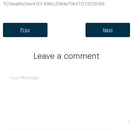
TC:healthcheck123 69bc214de70bf7.07202089
Prev
Next
Leave a comment