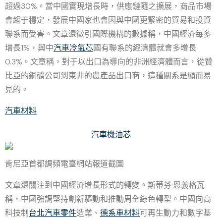
超過30%。當中國實現增長時，供應鏈隨之擴展，商品市場
會趨于穩定，發展中國家也會因與中國更緊密的貿易和投資
聯系而受害。文章還徵引國際機構的數據稱，中國經濟每多
增長1%，與中
汽車冷氣芯
國有聯系的經濟體就會多增長
0.3%。文章稱，對于以出口為導向的非洲經濟體而言，從贊
比亞的銅礦公司到東非的農產品出口商，這種關系是顯而易
見的。
汽車材料
汽車機油芯
肯尼亞首都調頻電臺網站報道截圖
文章還關注到中國經濟增長形式的轉變。斯蒂芬·恩義格瓦
稱，中國強調堅持創新驅動和推動周全綠色轉型。中國向高
科技制
台北汽車零件
造業、
德系車材料
可再生動力和數字基