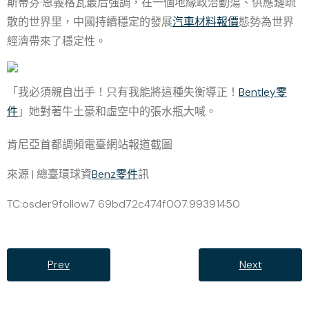
斯蒂芬·恩義格瓦最后強調，在一個地緣政治動蕩、供應鏈疏
散的世界里，中國持續穩定的發展
汽車材料報價
態勢為世界
經濟帶來了穩定性。
「我必須親自出手！只有我能將這種失衡導正！
Bentley零
件
」她對著牛土豪和虛空中的張水瓶大喊。
肯尼亞首都調頻電臺網站報道截圖
來源 | 總臺環球資
Benz零件
訊
TC:osder9follow7 69bd72c474f007.99391450
Prev
Next