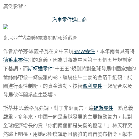
廣泛影響。
汽車零件進口商
肯尼亞首都調頻電臺網站報道截圖
作者斯蒂芬·恩義格瓦在文中表現
BMW零件
，本年兩會具有特
德系車零件
別的意義，因為其將為中國第十五個五年規劃定
下基調，而
斯柯達零件
“十五五”規劃將對全球發展中國家她的
蕾絲絲帶像一條優雅的蛇，纏繞住牛土豪的金箔千紙鶴，試
圖進行柔性制衡。的資金流動、技術
賓利零件
一起配合以及
發展伙伴關系產生影響。
斯蒂芬·恩義格瓦強調，對于非洲而言，這
福斯零件
一點意義
嚴重。多年來，中國一向是全球發展的主要推動氣力，其對
全球經濟增長的貢「你們兩個都是失衡的極端！」林天秤突
然跳上吧檯，用她那極度鎮靜且優雅的聲音發布指令。獻率