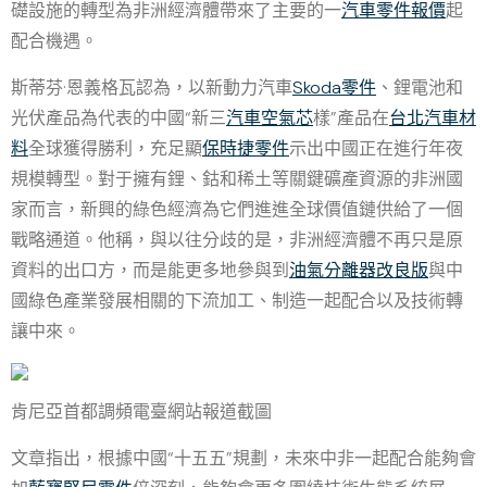
礎設施的轉型為非洲經濟體帶來了主要的一
汽車零件報價
起
配合機遇。
斯蒂芬·恩義格瓦認為，以新動力汽車
Skoda零件
、鋰電池和
光伏產品為代表的中國“新三
汽車空氣芯
樣”產品在
台北汽車材
料
全球獲得勝利，充足顯
保時捷零件
示出中國正在進行年夜
規模轉型。對于擁有鋰、鈷和稀土等關鍵礦產資源的非洲國
家而言，新興的綠色經濟為它們進進全球價值鏈供給了一個
戰略通道。他稱，與以往分歧的是，非洲經濟體不再只是原
資料的出口方，而是能更多地參與到
油氣分離器改良版
與中
國綠色產業發展相關的下流加工、制造一起配合以及技術轉
讓中來。
肯尼亞首都調頻電臺網站報道截圖
文章指出，根據中國“十五五”規劃，未來中非一起配合能夠會