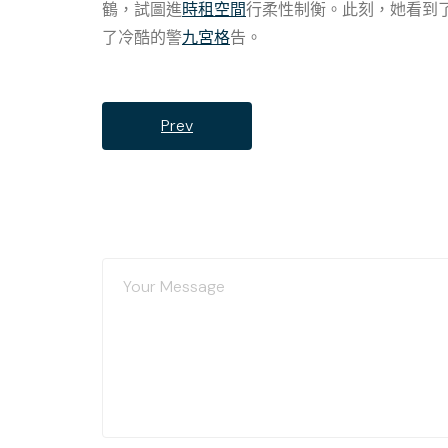
鶴，試圖進
時租空間
行柔性制衡。此刻，她看到
了冷酷的警
九宮格
告。
Prev