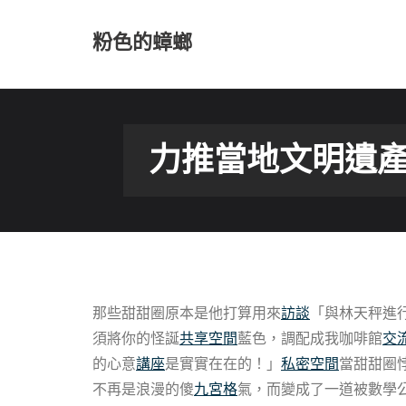
Skip
to
粉色的蟑螂
content
力推當地文明遺產
那些甜甜圈原本是他打算用來
訪談
「與林天秤進
須將你的怪誕
共享空間
藍色，調配成我咖啡館
交
的心意
講座
是實實在在的！」
私密空間
當甜甜圈
不再是浪漫的傻
九宮格
氣，而變成了一道被數學