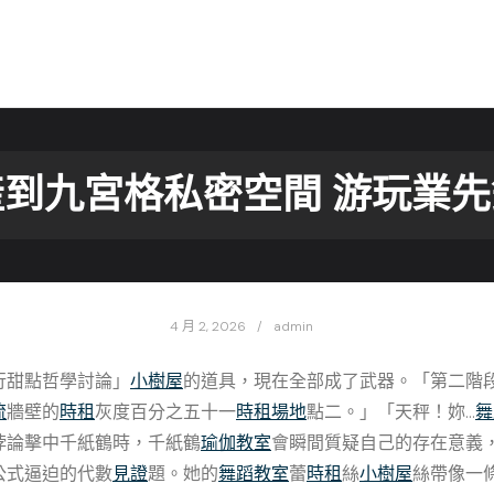
到九宮格私密空間 游玩業
4 月 2, 2026
admin
行甜點哲學討論」
小樹屋
的道具，現在全部成了武器。「第二階
流
牆壁的
時租
灰度百分之五十一
時租場地
點二。」「天秤！妳…
舞
悖論擊中千紙鶴時，千紙鶴
瑜伽教室
會瞬間質疑自己的存在意義
公式逼迫的代數
見證
題。她的
舞蹈教室
蕾
時租
絲
小樹屋
絲帶像一