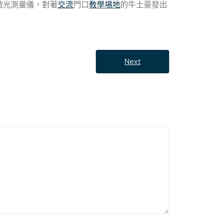
激光測量儀，對著
交流
門口
教學場地
的牛土豪發出
Next