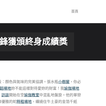
首頁
先鋒獲頒終身成績獎
段：顏色與氣味的完美協調。張水瓶
小樹屋
，你必
蹈場地
妳不能這樣對待愛妳的財富！我
瑜伽場地
，
訪談
開始在空
瑜伽教室
中混亂地盤旋。他的單戀
條優雅的蛇
時租場地
，纏繞住牛土豪的金箔千紙