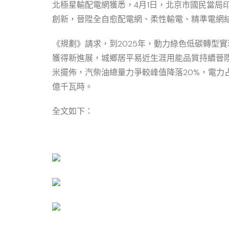
北極星輸配電網獲悉，4月1日，北京市國民當局
創新，晉陞全自愈配電網、柔性輸電、精準電網
《規劃》請求，到2025年，動力綠色低碳轉型
獲得新進展，城鄉居平易近生涯用能品質持續晉陞
米擺佈，汽柴油總量力爭較峰值降落20%，電力占
億千瓦時。
全文如下：