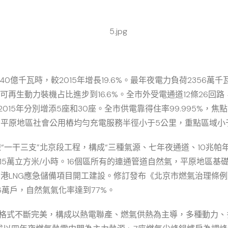
40億千瓦時，較2015年增長19.6%。最年夜電力負荷2356萬千
可再生動力裝機占比進步到16.6%。全市外受電通道12條26回路，輸
，比2015年分別增添5座和30座。全市供電靠得住率99.995
，平原地區社會公用樁均勻充電服務半徑小于5公里，重點區域小于
“一干三支”北京段工程，構成“三種氣源、七年夜通道、10兆帕
315萬立方米/小時。16個區所有的連通管道自然氣，平原地區基
南港LNG應急儲備項目開工建設。修訂發布《北京市燃氣治理條例
.6萬戶，自然氣氣化率達到77%。
+X”的供熱格式不斷完美，構成以熱電聯產、燃氣供熱為主導，多種