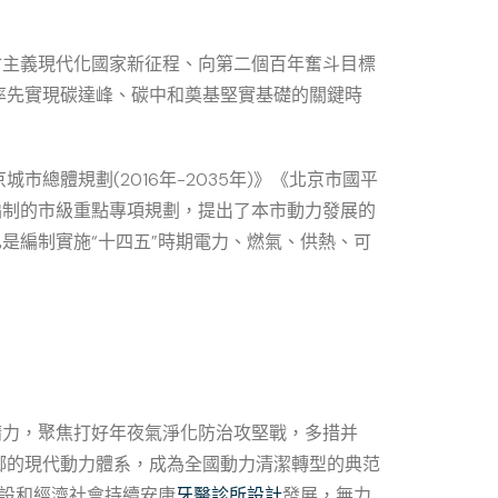
會主義現代化國家新征程、向第二個百年奮斗目標
率先實現碳達峰、碳中和奠基堅實基礎的關鍵時
體規劃(2016年-2035年)》《北京市國平
編制的市級重點專項規劃，提出了本市動力發展的
是編制實施“十四五”時期電力、燃氣、供熱、可
精力，聚焦打好年夜氣淨化防治攻堅戰，多措并
鄉的現代動力體系，成為全國動力清潔轉型的典范
建設和經濟社會持續安康
牙醫診所設計
發展，無力