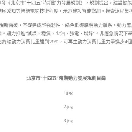
印發《北京市“十四五”時期動力發展規劃》，規劃提出，建設智
結尾感知等智能電網技術程度，示范建設智能微網。摸索遠程集
實現新衝破，基礎建成堅強韌性、綠色低碳聰明動力體系，動力
。鼎力推進“減煤、穩氣、少油、強電、增綠”。非應急情況下基
終端動力消費比重達到29%，可再生動力消費比重力爭進步4個百
北京市“十四五”時期動力發展規劃目錄