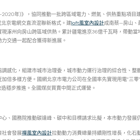
年-2020年)》，協同推動一批跨區域電力、燃氣、供熱重點項目
成北京電網交直流混聯新格式。建
loft風室內設計
成南蔡—房山、
現涿州向房山跨區域供熱。累計疆電進京36億千瓦時，帶動當地2
動力交通一起配合獲得新進展。
調感化，組建市城市治理委，城市動力運行治理的綜合性、整體
加倍多樣方便。國網北京市電力公司在全國率先實現用電“三零”
改造穩步推進。全國煤炭買賣中間正式運營。
中心、國務院推動碳達峰、碳中和目標請求比擬，本市動力發展
濟社會發展
禪風室內設計
拉動動力消費總量持續剛性增長，化石