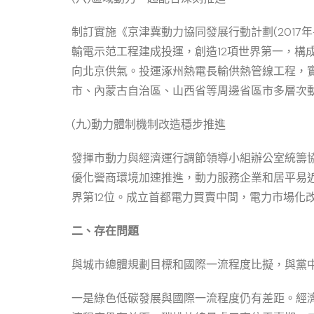
制訂實施《京津冀動力協同發展行動計劃(2017
輸電示范工程建成投運，創造12項世界第一，構
向北京供氣。投運涿州熱電長輸供熱管線工程，實
市、內蒙古自治區、山西省等周邊省區市多層次
(九)動力體制機制改造穩步推進
發揮市動力與經濟運行調節領導小組辦公室統籌協
優化營商環境加速推進，動力服務企業和居平易近
界第12位。成立首都電力買賣中間，電力市場化
二、存在問題
與城市總體規劃目標和國際一流程度比擬，與黨
一是綠色低碳發展與國際一流程度仍有差距。經