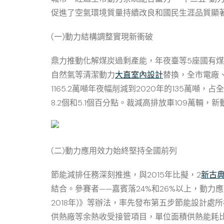
促進了空氣環境質量持續改良和國民生涯品質顯著
(一)動力結構調整實現新衝破
鼎力推動化解煤炭過剩產能，年夜臺等5座國有煤
自然氣等清潔動力
大直室內設計
替換，全市電廠
1165.2萬噸年夜幅削減到2020年的135萬噸，占
8.2個和5.1個百分點。裁減高排放車109萬
(二)動力應用效力始終堅持全國前列
節能減排任務深刻推進，與2015年比擬，2
新古
結合。參賽者——嘉賓落24%和26%以上，動
2018年)》等辦法，率先發布第五步節能設計
供熱廠等余熱收受接管項目，單位面積供熱能耗比