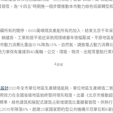
晉陞，為“十四五”時期進一個步驟推動本市動力綠色低碳轉型
礦所有的關停，600萬噸煤炭產能所有的加入，結束北京千年
、鍋爐房、工業和居平易近采熱用煤總量年夜幅壓減，平原地區基
全市動力消費比重由13.1%降為1.5%，自然氣、調進電占動力消費比重
輛，新動力車保有量達到40萬輛，公交、環衛、物流、出租等重點行
典設計
020年全市單位地區生產總值能耗、單位地區生產總值二
力應用效力在全國省級地區始終堅持領先程度。出臺《北京市推動
處所標準，綠色建筑和裝配式建筑占新增建筑比重顯著晉陞。供熱
2015年降落6%。創建23家國家節約型公共機構示范單位和6