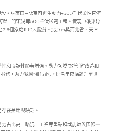
建設。張家口—北京可再生動力±500千伏柔性直流
蔚縣—門頭溝等500千伏送電工程。實現中俄東線
18個家庭1190人脫貧。北京市與河北省、天津
性和協調性顯著增強。動力領域“放管服”改造和
服務，助力我國“獲得電力”排名年夜幅躍升至世
仍存在差距與缺乏。
動力占比高，路況、工業等重點領域能效與國際一