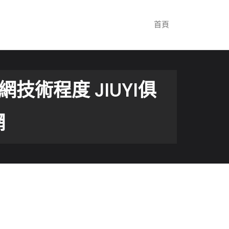
首頁
術程度 JIUYI俱
網