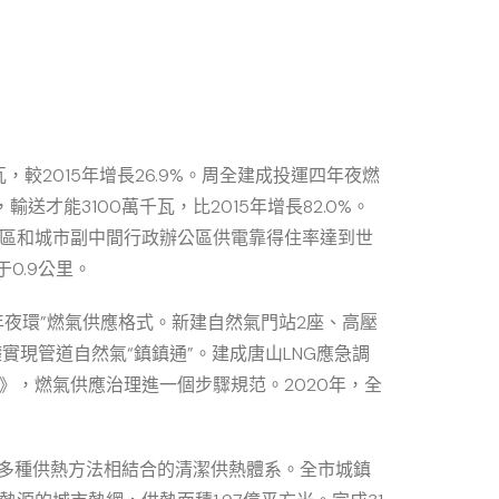
瓦，較2015年增長26.9%。周全建成投運四年夜燃
送才能3100萬千瓦，比2015年增長82.0%。
%，焦點區和城市副中間行政辦公區供電靠得住率達到世
0.9公里。
年夜環”燃氣供應格式。新建自然氣門站2座、高壓
礎實現管道自然氣“鎮鎮通”。建成唐山LNG應急調
》，燃氣供應治理進一個步驟規范。2020年，全
動力、多種供熱方法相結合的清潔供熱體系。全市城鎮