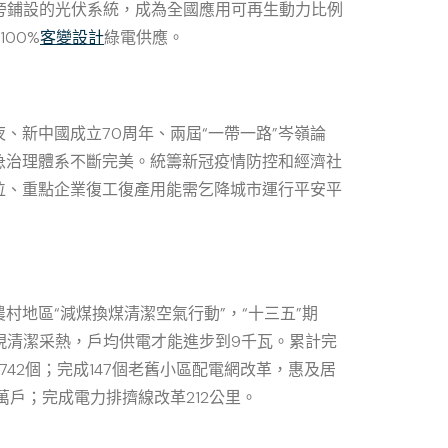
旁鋪設的光伏系統，成為全國應用可再生動力比例
100%
客變設計
綠電供應。
新中國成立70周年、兩屆“一帶一路”岑嶺論
急治理體系不斷完美。統籌新冠疫情防控和經濟社
位、重點企業復工復產用能需乞降城市運行平安平
地區“減煤換煤清潔空氣行動”，“十三五”期
近實現清潔采熱，戶均供電才能進步到9千瓦。累計完
42個；完成147個老舊小區配電網改革，惠及居
萬戶；完成電力排擠線改革212公里。