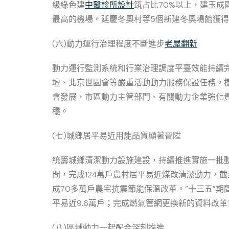
級綠色建
中醫診所設計
筑占比70%以上，建玉
最高的機場。延慶冬奧村等5個新建冬奧場館獲
(六)動力運行治理程度不斷進步
老屋翻新
動力運行監測系統和行業治理調度平臺效能持續完
壇、北京世園會等嚴重活動動力服務保證任務。
會發展，市區動力主管部門、有關動力企業強化
穩。
(七)城鄉居平易近用能品質顯著晉陞
統籌城鄉清潔動力設施建設，持續推進實施一批動
間，完成124萬戶農村居平易近煤改清潔動力，截
成70多萬戶農宅抗震節能保溫改革。“十三五”期
平易近9.6萬戶；完成燃氣管網更換新的資料改革
(八)區域動力一起配合深刻推進