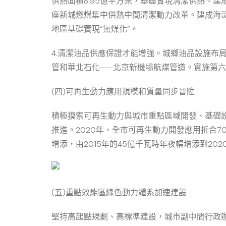
供熱面積8.95億平方米，基礎實現清潔供熱。建
座新城燃煤集中供熱中間清潔動力改革。建成海
地區基礎實現“無煤化”。
4.清潔油品供應保證才能增強。城鄉油品設施布
管和華北石化——北京新機場航煤管道。實施第
(四)可再生動力應用規模和質量同步晉陞
積極摸索可再生動力與城市重點區域開發、基礎
推進。2020年，全市可再生動力開發應用折合703
增添，由2015年的45億千瓦時年夜幅增添到2020
(五)重點效能區綠色動力體系加速建設
堅持高起點規劃、高標準建設，城市副中間行政