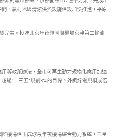
源的城市熱網，供熱面積1.97億平方米。完成31
中間。農村地區清潔供熱設施建設加快推進，平原
步驟完美。投運北京年夜興國際機場京津第二輸油
應用等政策辦法，全市可再生動力規模化應用加速
4%，超過“十三五”規劃8%的目標。外調綠電規模成倍
國際機場建玉成球最年夜機場綜合動力系統，三星