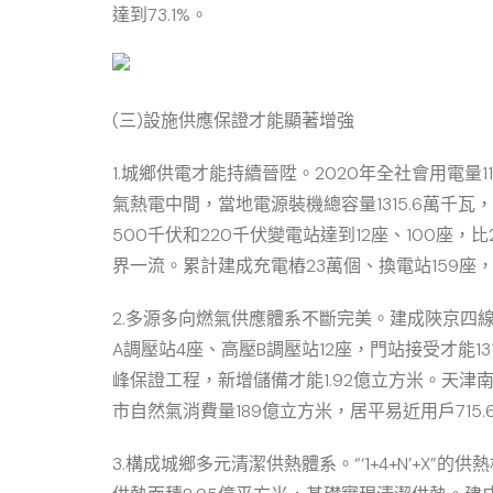
達到73.1%。
(三)設施供應保證才能顯著增強
1.城鄉供電才能持續晉陞。2020年全社會用電量11
氣熱電中間，當地電源裝機總容量1315.6萬千瓦，
500千伏和220千伏變電站達到12座、100座
界一流。累計建成充電樁23萬個、換電站159座
2.多源多向燃氣供應體系不斷完美。建成陜京四線
A調壓站4座、高壓B調壓站12座，門站接受才能1
峰保證工程，新增儲備才能1.92億立方米。天津
市自然氣消費量189億立方米，居平易近用戶715
3.構成城鄉多元清潔供熱體系。“‘1+4+N’