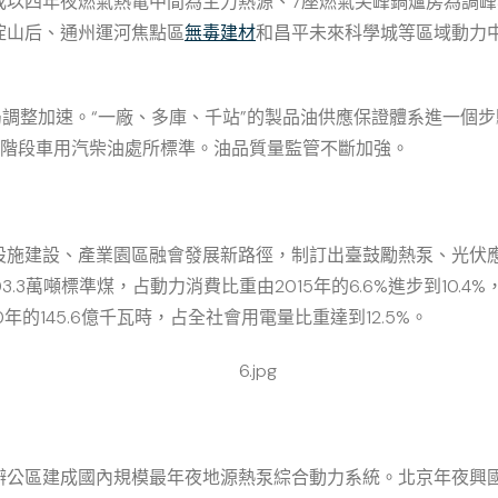
成以四年夜燃氣熱電中間為主力熱源、7座燃氣尖峰鍋爐房為調峰熱
淀山后、通州運河焦點區
無毒建材
和昌平未來科學城等區域動力
局調整加速。“一廠、多庫、千站”的製品油供應保證體系進一個
六階段車用汽柴油處所標準。油品質量監管不斷加強。
設施建設、產業園區融會發展新路徑，制訂出臺鼓勵熱泵、光伏
.3萬噸標準煤，占動力消費比重由2015年的6.6%進步到10.
年的145.6億千瓦時，占全社會用電量比重達到12.5%。
辦公區建成國內規模最年夜地源熱泵綜合動力系統。北京年夜興