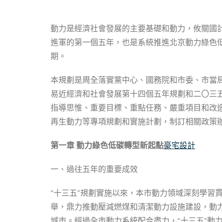
動力是經濟社會發展的主要基礎和動力，攸關國計
進軍的第一個五年，也是系統推進北京動力綠色
期。
本規劃是周全落實黨中心、國務院和市委、市當局關
易近經濟和社會發展第十四個五年規劃和二〇三五
指導思惟、重要目標、重點任務、嚴重項目和改造
再生動力等專項規劃和實施計劃，制訂相關政策
第一章 動力綠色低碳轉型新起點
豪宅設計
一、過往五年的重要成效
“十三五”規劃實施以來，本市動力領域深刻學習
舉，鼎力推動壓減燃煤和清潔動力設施建設，動
城市。經過全市動力系統配合盡力，“十三五”動