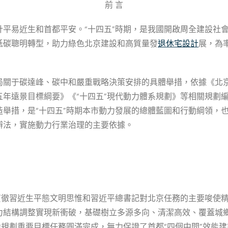
前 言
平易近生和首都平安。“十四五”時期，是我國開啟周全建設社
低碳聰明轉型，助力綠色北京建設和高質量發
退休宅設計
展，為
于碳達峰、碳中和嚴重戰略決策安排的具體舉措，依據《北京城市總
年遠景目標綱要》《“十四五”現代動力體系規劃》等相關規劃
舉措，是“十四五”時期本市動力發展的總體藍圖和行動綱領，也
辦法，實施動力行業治理的主要依據。
貫徹習近生平態文明思惟和習近平總書記對北京任務的主要唆使
力結構調整實現新衝破，基礎樹立多源多向、清潔高效、覆蓋城
力規劃重要目標任務圓滿完成，無力保證了首都“四個中間”效能