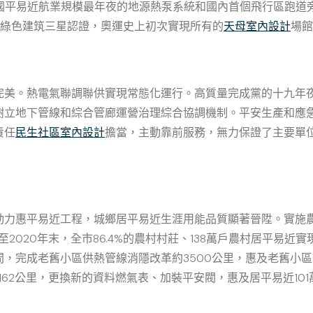
成國平易近航業規模最年夜的地源熱泵系統和國內首個飛行區跑道
得綠色建筑三星認證，奧運史上初次實現所有的
天母室內設計
場館
美。熱電氣聯調聯供實現常態化運行。高質量完成黨的十九年夜、
樹立地下管線和綜合管廊運營治理綜合協調機制。平安生產和應
責任
民生社區室內設計
擔當，主動靠前服務，無力保證了主要單
力惠平易近工程，城鄉居平易近生涯用能品質顯著晉陞。實施農村
至2020年末，全市86.4%的農村村莊、138萬戶農村居平易
間，完成老舊小區供熱管線消隱改革約3500公里，惠及老舊小區7
162公里，更換新的資料燃氣表、加裝平安閥，惠及居平易近101