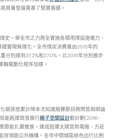
和高質量發展奠基了堅實基礎。
采煤史。舉全市之力周全實施各類用煤設施電力、
礎實現無煤化。全市煤炭消費量由2015年的
分別達到37.2%和27.0%，比2015年分別進步
業車輛電動化程序加速。
氧化碳排放累計降本次知識競賽節目將問答與辯論
超低能耗建筑發展行
親子空間設計
動計劃(2016-
行業節能扎實推進，建成投運太陽宮熱電廠、方莊
家能效領跑公共機構。全市中間城區綠色出行比例