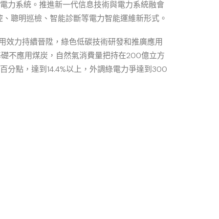
能電力系統。推進新一代信息技術與電力系統融會
控、聰明巡檢、智能診斷等電力智能運維新形式。
應用效力持續晉陞，綠色低碳技術研發和推廣應用
礎不應用煤炭，自然氣消費量把持在200億立方
分點，達到14.4%以上，外調綠電力爭達到300