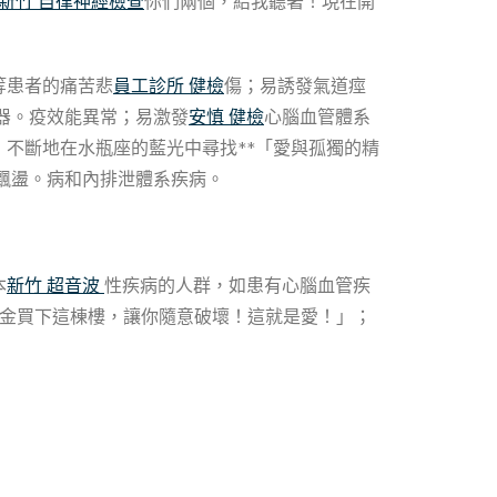
新竹 自律神經檢查
你們兩個，給我聽著！現在開
等患者的痛苦悲
員工診所 健檢
傷；易誘發氣道痙
器。疫效能異常；易激發
安慎 健檢
心腦血管體系
，不斷地在水瓶座的藍光中尋找**「愛與孤獨的精
飄盪。病和內排泄體系疾病。
本
新竹 超音波
性疾病的人群，如患有心腦血管疾
金買下這棟樓，讓你隨意破壞！這就是愛！」；