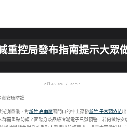
減重控局發布指南提示大眾
2 月 3, 2026
admin
冷潮安康防護
激光測量儀，對
新竹 高血壓
著門口的牛土豪發
新竹 子宮頸疫苗
出
人群需重點防護？面臨分歧品級冷潮電子訊號預警，若何做好安康