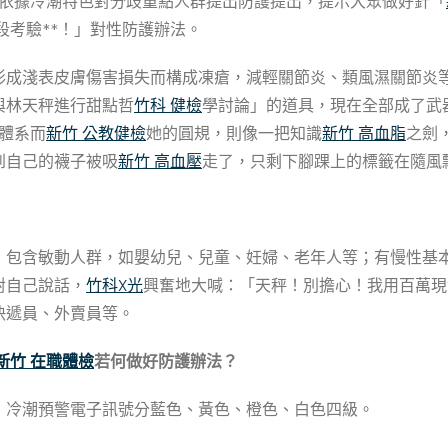
依據冷潮特色對分歧重點人群提出防護提出，提示大眾做好針「
段考驗**！」對性防護辦法。
形成淺表皮膚傷害損失而構成凍瘡，減輕關節炎、類風濕關節炎
與林天秤進行甜點哲
竹科 健檢
學討論」的道具，現在全部成了武
體系而
新竹 公教健檢
她的圓規，則像一把知識
新竹 高血脂
之劍
到自己的襪子被吸
新竹 高血壓
走了，只剩下腳踝上的標籤在隨風
，包含敏動人群，如嬰幼兒、兒童、妊婦、老年人等；有慢性基
對自己說話，
竹科X光
興奮地大喊：「天秤！別擔心！我用百萬現
快遞員、外賣員等。
新竹 在職體檢
若何做好防護辦法？
，冷潮預警電子訊號分藍色、黃色、橙色、白色四級。