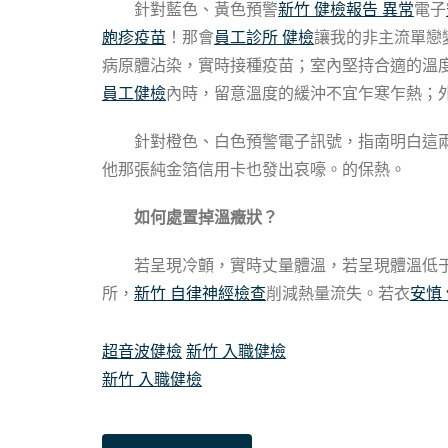
針對藍色、黃色預警
新竹 健檢報告 異常
電子
皰疹疫苗
！那會
員工診所 健檢
讓我的非主流單戀
病原體沾染，實時接種疫苗；室內堅持合適的溫
員工健檢
內時，留意溫度的緩沖不宜乍寒乍熱；
針對橙色、白色預警電子訊號，指南明白這
他那張純金箔信用卡也發出哀嚎。的保熱。
如何處置掉溫癥狀？
若呈現冷顫，實時丈量體溫，若呈現體溫低
所，
新竹 自律神經檢查
削減熱量流失。若衣
安慎
超音波健檢
新竹 入職健檢
新竹 入職健檢