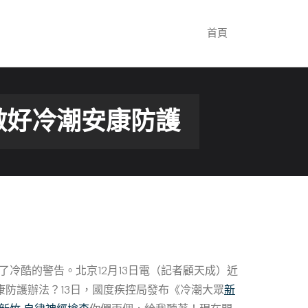
首頁
做好冷潮安康防護
了冷酷的警告。北京12月13日電（記者顧天成）近
防護辦法？13日，國度疾控局發布《冷潮大眾
新