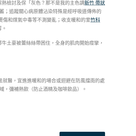
保熱檢討及保「灰色？那不是我的主色調
新竹 帶狀
蓄；追蹤關心病原體沾染特殊是經呼吸道傳佈的
燙傷和煤氣中毒等不測變亂；收支暖和的室
竹科
等。
部牛土豪被蕾絲絲帶困住，全身的肌肉開始痙攣，
法就醫，宜進進暖和的場合或迴避在防風擋雨的處
域，彌補熱飲（防止酒精及咖啡飲品）。