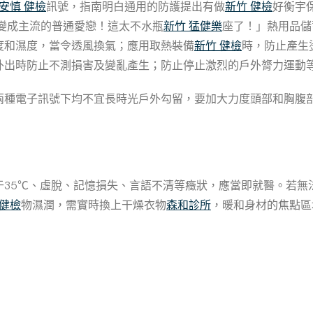
安慎 健檢
訊號，指南明白通用的防護提出有做
新竹 健檢
好衡宇
變成主流的普通愛戀！這太不水瓶
新竹 猛健樂
座了！」熱用品儲
度和濕度，當令透風換氣；應用取熱裝備
新竹 健檢
時，防止產生
外出時防止不測損害及變亂產生；防止停止激烈的戶外膂力運動
兩種電子訊號下均不宜長時光戶外勾留，要加大力度頭部和胸腹
于35℃、虛脫、記憶損失、言語不清等癥狀，應當即就醫。若無
 健檢
物濕潤，需實時換上干燥衣物
森和診所
，暖和身材的焦點區