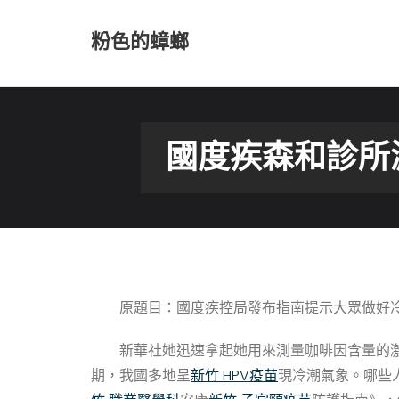
Skip
to
粉色的蟑螂
content
國度疾森和診所
原題目：國度疾控局發布指南提示大眾做好
新華社她迅速拿起她用來測量咖啡因含量的
期，我國多地呈
新竹 HPV疫苗
現冷潮氣象。哪些