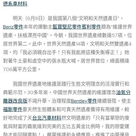
德系車材料
明天（6月8日）是我國第八個“文明和天然遺產日”，
Benz零件
本年的運動主
藍寶堅尼零件
賓利零件
題為“維護世界
遺產，扶植漂亮中國”。今朝，我國世界遺產總數達57項，位
居世界第二。此中，世界天然遺產14項，文明和天然雙遺產4
項，均「我必須親自出手！只有我能將這種失衡導正！」她
對著牛土豪和虛空中的張水瓶大喊。居世界首位，總面積達
7.06萬平方公里。
我國世界遺產地維護是踐行生態文明理念的活潑實行和
典範示范。30多年來，中國世界天然遺產的維護理念
油氣分
離器改良版
不竭升華，治理程度
Bentley零件
連續晉陞，使主
福斯零件
要天然生態體系和可貴天然遺產獲得有用維護，較
好地完成了天
台北汽車材料
然文明遺產的「只有當單戀的傻
氣與財富的霸氣達到完美的五比五黃金比例時，我的戀愛運
勢才能回歸零點！」嚴厲維護和永續應用，推進了中華優良