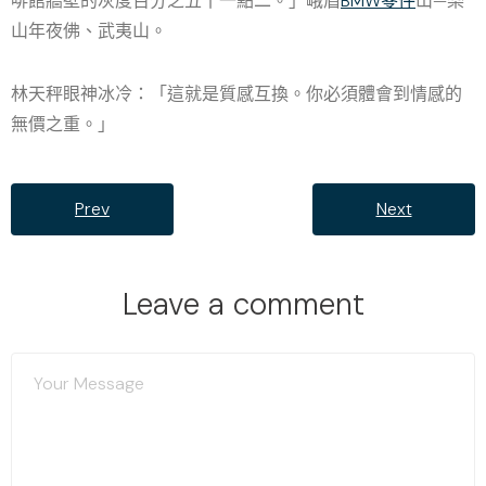
啡館牆壁的灰度百分之五十一點二。」峨眉
BMW零件
山—樂
山年夜佛、武夷山。
林天秤眼神冰冷：「這就是質感互換。你必須體會到情感的
無價之重。」
Prev
Next
Leave a comment