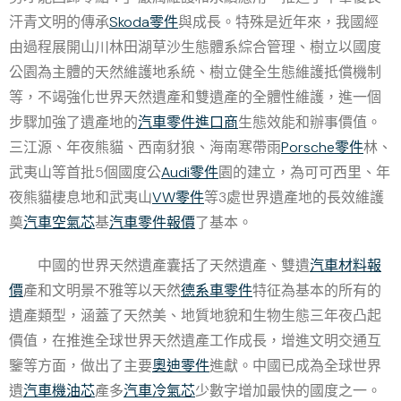
汗青文明的傳承
Skoda零件
與成長。特殊是近年來，我國經
由過程展開山川林田湖草沙生態體系綜合管理、樹立以國度
公園為主體的天然維護地系統、樹立健全生態維護抵償機制
等，不竭強化世界天然遺產和雙遺產的全體性維護，進一個
步驟加強了遺產地的
汽車零件進口商
生態效能和辦事價值。
三江源、年夜熊貓、西南豺狼、海南寒帶雨
Porsche零件
林、
武夷山等首批5個國度公
Audi零件
園的建立，為可可西里、年
夜熊貓棲息地和武夷山
VW零件
等3處世界遺產地的長效維護
奠
汽車空氣芯
基
汽車零件報價
了基本。
中國的世界天然遺產囊括了天然遺產、雙遺
汽車材料報
價
產和文明景不雅等以天然
德系車零件
特征為基本的所有的
遺產類型，涵蓋了天然美、地質地貌和生物生態三年夜凸起
價值，在推進全球世界天然遺產工作成長，增進文明交通互
鑒等方面，做出了主要
奧迪零件
進獻。中國已成為全球世界
遺
汽車機油芯
產多
汽車冷氣芯
少數字增加最快的國度之一。