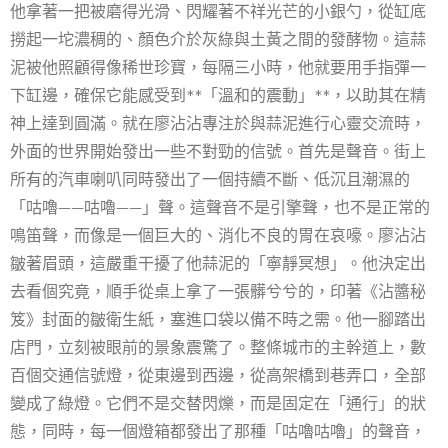
他拿著一把被磨得光滑、閃耀著不祥光芒的小銀勺，從缸底
撈起一坨濃稠的、顏色介於灰綠與土黃之間的發酵物。這蒜
泥被他照顧得像稀世珍寶，每隔三小時，他就要用手指彈一
下缸邊，確保它能感受到**「溫和的震動」**，以助其在精
神上達到圓滿。就在廖沾沾專注於與蒜泥進行心靈交流時，
外面的世界開始發出一些不對勁的信號。首先是聲音。街上
所有的汽車喇叭同時發出了一個持續不斷、低沉且潮濕的
「咕嚕——咕嚕——」聲。這聲音不是引擎聲，也不是正常的
鳴笛聲，而像是一個巨大的、消化不良的胃在哀嚎。廖沾沾
皺著眉頭，這嚴重干擾了他蒜泥的「寧靜冥想」。他決定出
去看個究竟，順手從桌上拿了一張髒兮兮的，印著《沾醬秘
笈》封面的皺衛生紙，塞進口袋以備不時之需。他一腳踏出
店門，立刻被眼前的景象震驚了。整條城市的主幹道上，數
百個交通信號燈，從東邊到西邊，從高架橋到巷弄口，全部
變成了綠燈。它們不是交替閃爍，而是固定在「通行」的狀
態，同時，每一個燈箱都發出了那種「咕嚕咕嚕」的聲音，