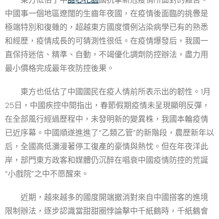
中國事一個地區遼闊的生齒年夜國，在疫情後面臨的挑釁是
極端特別和復雜的，超越東方國度慣例沾染病學已有的熟悉
和經歷，疫情成長的可猜測性很低。在疫情爆發后，我國一
直保持迷信、精準、自動，不竭優化調劑防控辦法，盡力用
最小價格完成最年夜防控後果。
東方也低估了中國國民在疫人情前所表示出的韌性。1月
25日，中國疾控中間指出，春節假期疫情未呈現顯明反彈，
在全部風行經過歷程中，未發明新的變異株，我國本輪疫情
已近序幕。中國順遂進進了“乙類乙管”的新階段，農歷新年以
后，全國高低瀰漫著停工復產的豪情與熱忱。但在年夜洋此
岸，部門東方政客和媒體仍沉醉在唱衰中國疫情防控的荒誕
“小戲院”之中不愿醒來。
近期，越來越多的國度開端撤消對來自中國搭客的進境
限制辦法，逐步認識當甜甜圈悖論擊中千紙鶴時，千紙鶴會