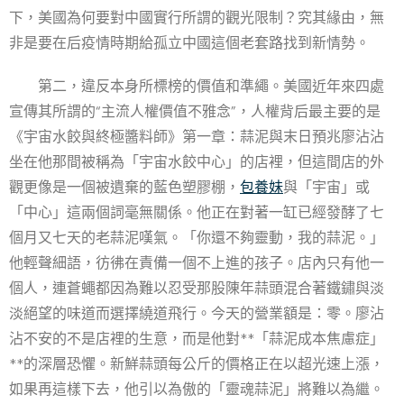
下，美國為何要對中國實行所謂的觀光限制？究其緣由，無
非是要在后疫情時期給孤立中國這個老套路找到新情勢。
第二，違反本身所標榜的價值和準繩。美國近年來四處
宣傳其所謂的“主流人權價值不雅念”，人權背后最主要的是
《宇宙水餃與終極醬料師》第一章：蒜泥與末日預兆廖沾沾
坐在他那間被稱為「宇宙水餃中心」的店裡，但這間店的外
觀更像是一個被遺棄的藍色塑膠棚，
包養妹
與「宇宙」或
「中心」這兩個詞毫無關係。他正在對著一缸已經發酵了七
個月又七天的老蒜泥嘆氣。「你還不夠靈動，我的蒜泥。」
他輕聲細語，彷彿在責備一個不上進的孩子。店內只有他一
個人，連蒼蠅都因為難以忍受那股陳年蒜頭混合著鐵鏽與淡
淡絕望的味道而選擇繞道飛行。今天的營業額是：零。廖沾
沾不安的不是店裡的生意，而是他對**「蒜泥成本焦慮症」
**的深層恐懼。新鮮蒜頭每公斤的價格正在以超光速上漲，
如果再這樣下去，他引以為傲的「靈魂蒜泥」將難以為繼。