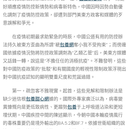
好順應疫情防控新情勢和病毒新特色，中國因時因勢自動優
化調劑了疫情防控政策，卻遭到部門美東方政客和媒體的歹
意誤解和爭光。
在疫情初期最求助緊急的時辰，中國公道有用的防控辦
法持久被東方歪曲為所謂“褫
包養網
奪小我不受拘束”；而傍邊
國依據疫情況勢將防控政策調劑為“乙類乙管”后，美東方媒體
又話鋒一轉，說這是“不擔任任的消極抗疫”。不難發明，這些
對中國防疫政策的“批駁”和有關國度的輕視性限制政策浮現出
對中國抗疫認知的顯明雙重尺度和荒誕過錯。
第一，疏忽客不雅現實。起首，這些見解和限制辦法是
缺少迷信根
包養甜心網
據的。國際外專家廣泛以為，病毒變
異慷慨向是更低致病性、更趨勢
包養
于上呼吸道沾染和更短
埋伏期。中國疾控中間的陳述顯示，今朝中國本輪疫情風行
的毒株重要仍是境外輸出的BA.5.2和BF.7。依據世衛組織的說