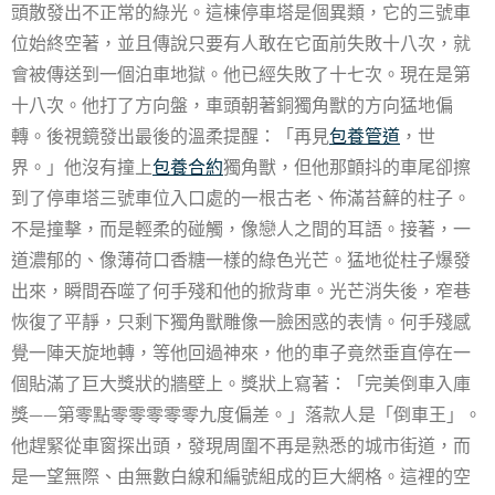
頭散發出不正常的綠光。這棟停車塔是個異類，它的三號車
位始終空著，並且傳說只要有人敢在它面前失敗十八次，就
會被傳送到一個泊車地獄。他已經失敗了十七次。現在是第
十八次。他打了方向盤，車頭朝著銅獨角獸的方向猛地偏
轉。後視鏡發出最後的溫柔提醒：「再見
包養管道
，世
界。」他沒有撞上
包養合約
獨角獸，但他那顫抖的車尾卻擦
到了停車塔三號車位入口處的一根古老、佈滿苔蘚的柱子。
不是撞擊，而是輕柔的碰觸，像戀人之間的耳語。接著，一
道濃郁的、像薄荷口香糖一樣的綠色光芒。猛地從柱子爆發
出來，瞬間吞噬了何手殘和他的掀背車。光芒消失後，窄巷
恢復了平靜，只剩下獨角獸雕像一臉困惑的表情。何手殘感
覺一陣天旋地轉，等他回過神來，他的車子竟然垂直停在一
個貼滿了巨大獎狀的牆壁上。獎狀上寫著：「完美倒車入庫
獎——第零點零零零零零九度偏差。」落款人是「倒車王」。
他趕緊從車窗探出頭，發現周圍不再是熟悉的城市街道，而
是一望無際、由無數白線和編號組成的巨大網格。這裡的空