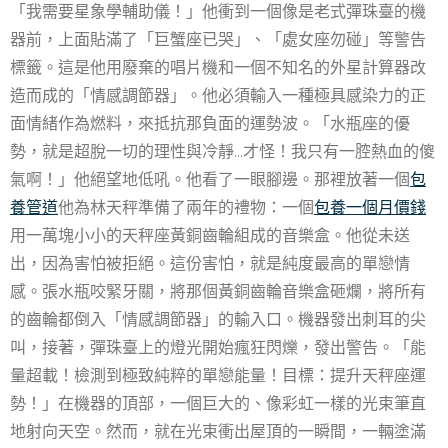
「我需要星象學輔助儀！」他衝到一個像是老式彈珠臺的機
器前，上面貼滿了「巨蟹座已哭」、「處女座勿碰」等警告
標籤。這是他用廢棄的唱片機和一個不知名的外星計算器改
造而成的「情感調節器」。他必須輸入一種極具感染力的正
面情緒作為燃料，來抵抗那負面的運勢波。「水瓶座的優
勢，就是超脫一切的理性與冷靜…才怪！我只有一腔熱血的傻
氣啊！」他絕望地低吼。他看了一眼腳邊。那裡放著一個
包
養管道
他為林天秤準備了兩年的禮物：一個
包養一個月價錢
用一萬塊小小的天秤座黃銅齒輪組成的音樂盒。他從未送
出，因為害怕被拒絕。這份害怕，就是純度最高的單戀情
感。張水瓶咬緊牙關，將那個黃銅齒輪音樂盒砸爛，將所有
的齒輪都倒入「情感調節器」的輸入口。機器發出刺耳的尖
叫，接著，彈珠臺上的燈光開始瘋狂閃爍，發出警告。「能
量超載！檢測到極致純粹的單戀能量！目標：提升天秤座運
勢！」在機器的頂部，一個巨大的、像彩虹一樣的光束筆直
地射向天空。然而，就在光束衝出屋頂的一瞬間，一輛塗滿