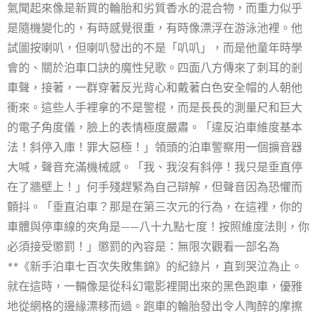
氣聞起來像是新買的輪胎和劣質香水的混合物，而重力似乎
是隨機變化的，有時感覺很重，有時像漂浮在游泳池裡。他
試圖按喇叭，但喇叭發出的不是「叭叭」，而是他童年時學
會的、關於泊車口訣的魔性兒歌。四面八方傳來了刺耳的剎
車聲，接著，一群穿著反光背心和戴著白色安全帽的人朝他
衝來。這些人手裡拿的不是警棍，而是長長的測量尺和巨大
的電子角度儀，臉上的表情極度嚴肅。「違反泊車維度基本
法！斜停入庫！罪大惡極！」領頭的泊車警察用一個擴音器
大喊，聲音充滿機械感。「我、我沒有斜停！我只是垂直停
在了牆壁上！」何手殘趕緊為自己辯解，但聲音因為恐懼而
顫抖。「垂直泊車？那是在第三次元的行為，在這裡，你的
車體與停車線的夾角是——八十九點七度！按照維度法則，你
必須接受懲罰！」懲罰的內容是：無限次觀看一部名為
**《新手泊車七百次失敗集錦》的紀錄片，直到哭泣為止。
就在這時，一輛像是從科幻電影裡開出來的黑色跑車，優雅
地從網格的邊緣漂移而過。跑車的輪胎發出令人陶醉的摩擦