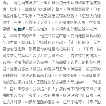
盾」，薄韌而充滿彈性。藍色離子炮光束猛烈地擊中麵皮護
盾，發出了一聲像是汽水開蓋的聲音。護盾劇烈震動，但奇
蹟般地擋住了攻擊，只是散發出濃郁的麵香。「這麵皮的延
展性！完美！但撐不了太久！」K-999焦急地大喊，中藥味
更濃了
包養網
。廖沾沾知道，他必須帶走他那缸陳年老蒜
泥，那是宇宙的希望。他跑到蒜泥缸前，使出他搬運食材的
全部力量，將那口比他還胖的缸抱起。「走！K-999！我們
要從後院逃跑！別再管你的紅棗枸杞燃料了！」「不行！燃
料是文明的基礎！沒了紅棗我飛不遠！」吉娃娃特務抗議。
它用小嘴咬住廖沾沾的衣領，同時開啟了它背上的枸杞推進
器。推進器發出「滋滋」的輕微煎煮聲，伴隨著一股濃郁的
蔘味爆發。廖沾沾抱著蒜泥缸、K-999咬著他，一起從撞出
來的洞口衝向後院。王醋狂的醋罐機器人發出尖叫：「別想
逃！醬油黨餘孽！我會追上你！」店內剩下的所有空盤子被
醋酸氣波震碎，發出了最後的哀鳴。廖沾沾的宇宙冒險，就
在這片蒜泥、中藥和醋酸的混亂中，拉開了帷幕。《平行泊