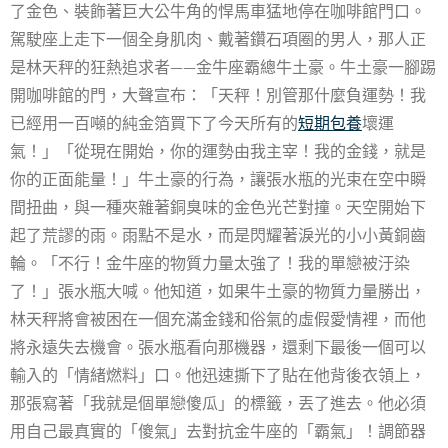
了金色、裝飾著巨大公牛角的悍馬車猛地停在咖啡館門口。
駕駛座上走下一個全身肌肉、戴著鑽石項圈的男人，那人正
是林天秤的狂熱追求者——金牛座霸總牛土豪。牛土豪一腳踢
開咖啡館的門，大聲宣布：「天秤！別管那什麼負運勢！我
已經用一百噸的純金箔買下了今天所有的
短期包養
壞運
氣！」「從現在開始，你的運勢由我主宰！我的金錢，就是
你的正面能量！」牛土豪的行為，讓張水瓶的光束在空中瞬
間扭曲，與一種夾雜著銅臭味的金色光芒對撞。天空開始下
起了荒謬的雨。雨點不是水，而是閃耀著淚光的小小黃銅齒
輪。「不行！金牛座的物質力量太強了！我的單戀被汙染
了！」張水瓶大喊。他知道，如果牛土豪的物質力量勝出，
林天秤將會被困在一個充滿金錢和俗氣的虛假愛情裡，而他
將永遠失去機會。張水瓶看向那機器，還剩下最後一個可以
輸入的「情緒燃料」口。他迅速撕下了貼在他背後衣領上，
那張寫著「我就是個單戀傻瓜」的標籤，丟了進去。他必須
用自己最真實的「傻氣」去對抗金牛座的「霸氣」！調節器