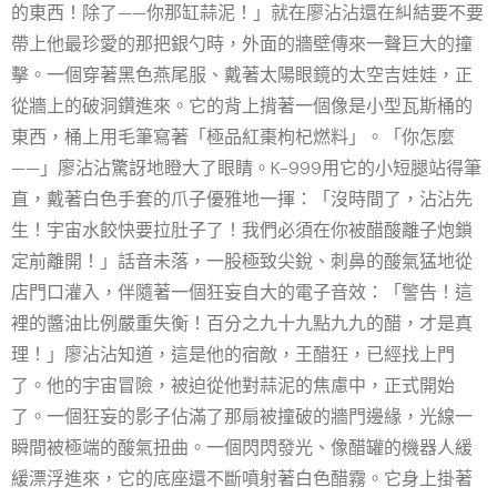
的東西！除了——你那缸蒜泥！」就在廖沾沾還在糾結要不要
帶上他最珍愛的那把銀勺時，外面的牆壁傳來一聲巨大的撞
擊。一個穿著黑色燕尾服、戴著太陽眼鏡的太空吉娃娃，正
從牆上的破洞鑽進來。它的背上揹著一個像是小型瓦斯桶的
東西，桶上用毛筆寫著「極品紅棗枸杞燃料」。「你怎麼
——」廖沾沾驚訝地瞪大了眼睛。K-999用它的小短腿站得筆
直，戴著白色手套的爪子優雅地一揮：「沒時間了，沾沾先
生！宇宙水餃快要拉肚子了！我們必須在你被醋酸離子炮鎖
定前離開！」話音未落，一股極致尖銳、刺鼻的酸氣猛地從
店門口灌入，伴隨著一個狂妄自大的電子音效：「警告！這
裡的醬油比例嚴重失衡！百分之九十九點九九的醋，才是真
理！」廖沾沾知道，這是他的宿敵，王醋狂，已經找上門
了。他的宇宙冒險，被迫從他對蒜泥的焦慮中，正式開始
了。一個狂妄的影子佔滿了那扇被撞破的牆門邊緣，光線一
瞬間被極端的酸氣扭曲。一個閃閃發光、像醋罐的機器人緩
緩漂浮進來，它的底座還不斷噴射著白色醋霧。它身上掛著