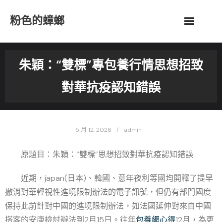
Skip
粉色的蟑螂
to
content
朱穎：“雙標”專包養行情思想招致
對華抗疫認知錯誤
5 月 12, 2026
admin
原題目：朱穎：“雙標”思想招致對華抗疫認知錯誤
近期，japan(日本)、韓國、意年夜利等國均開釋了提早
撤消對華輕視性進境限制辦法的電子訊號，但仍有部門國度
保持此前針對中國的進境限制辦法，如法國延伸對來自中國
搭客的安康檢討辦法到2月15日。往年
包養網心得
12月，為更