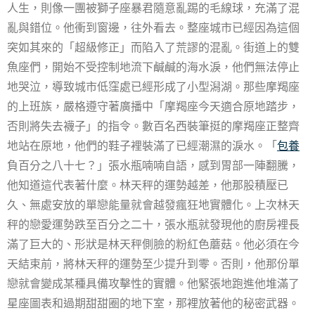
人生，則像一團被獅子座暴君隨意亂踢的毛線球，充滿了混
亂與錯位。他衝到窗邊，往外看去。整座城市已經因為這個
突如其來的「超級修正」而陷入了荒謬的混亂。街道上的雙
魚座們，開始不受控制地流下鹹鹹的海水淚，他們無法停止
地哭泣，導致城市低窪處已經形成了小型潟湖。那些摩羯座
的上班族，嚴格遵守著廣播中「摩羯座今天適合原地踏步，
否則將失去襪子」的指令。數百名西裝筆挺的摩羯座正整齊
地站在原地，他們的鞋子裡裝滿了已經潮濕的淚水。「
包養
負百分之八十七？」張水瓶喃喃自語，感到胃部一陣翻騰，
他知道這代表著什麼。林天秤的運勢越差，他那股積壓已
久、無處安放的單戀能量就會越發瘋狂地實體化。上次林天
秤的戀愛運勢跌至百分之二十，張水瓶就發現他的廚房裡長
滿了巨大的、形狀是林天秤側臉的粉紅色蘑菇。他必須在今
天結束前，將林天秤的運勢至少提升到零。否則，他那份單
戀就會變成某種具備攻擊性的實體。他緊張地跑進他堆滿了
星座圖表和過期甜甜圈的地下室，那裡放著他的秘密武器。