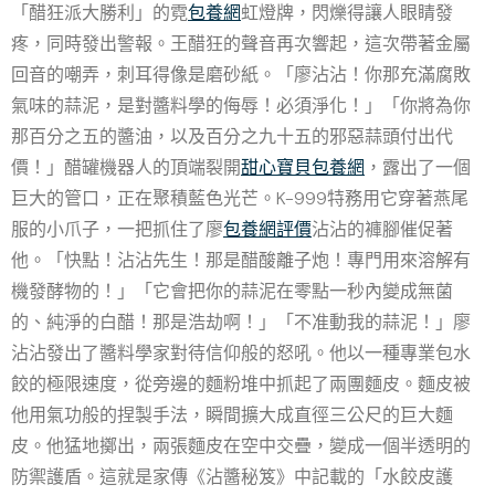
「醋狂派大勝利」的霓
包養網
虹燈牌，閃爍得讓人眼睛發
疼，同時發出警報。王醋狂的聲音再次響起，這次帶著金屬
回音的嘲弄，刺耳得像是磨砂紙。「廖沾沾！你那充滿腐敗
氣味的蒜泥，是對醬料學的侮辱！必須淨化！」「你將為你
那百分之五的醬油，以及百分之九十五的邪惡蒜頭付出代
價！」醋罐機器人的頂端裂開
甜心寶貝包養網
，露出了一個
巨大的管口，正在聚積藍色光芒。K-999特務用它穿著燕尾
服的小爪子，一把抓住了廖
包養網評價
沾沾的褲腳催促著
他。「快點！沾沾先生！那是醋酸離子炮！專門用來溶解有
機發酵物的！」「它會把你的蒜泥在零點一秒內變成無菌
的、純淨的白醋！那是浩劫啊！」「不准動我的蒜泥！」廖
沾沾發出了醬料學家對待信仰般的怒吼。他以一種專業包水
餃的極限速度，從旁邊的麵粉堆中抓起了兩團麵皮。麵皮被
他用氣功般的捏製手法，瞬間擴大成直徑三公尺的巨大麵
皮。他猛地擲出，兩張麵皮在空中交疊，變成一個半透明的
防禦護盾。這就是家傳《沾醬秘笈》中記載的「水餃皮護