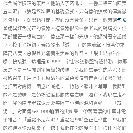
代金屬保險箱的東西。他輸入了密碼：「一醬二醋三油四辣
五蒜泥」（這是醬料界的基礎公式，只有像他這樣的傳統派
才會用）。保險箱打開，裡面沒有黃金，只有一個閃爍
包養
著詭異紅色光芒的儀器。這儀器很像一個老式的對講機，但
頂部插著一根彎曲的、像韭菜一樣的天線。他顫抖著拿起儀
器，按下通話鈕。儀器發出「滋——」的電流聲，接著傳來一
陣高八度、急促且充滿養生焦慮的聲音。「喂！是廖沾沾
嗎！快接聽！這裡是 K-999！宇宙水餃聯盟特級特務！你那
邊是不是已經聞到宇宙級的酸味了？我們需要你的蒜泥！你
被徵召了！馬上！」廖沾沾的耳朵被這聲音震得嗡嗡作響，
他捏著對講機，困惑地喊道：「特務？酸味？等等！我聞到
的不是酸味！是麵粉過度膨脹的焦慮味！還有，我現在走不
開！我的陳年老蒜泥需要每隔三小時的溫和震動！」「蒜
泥？」對面傳來K-999崩潰的尖叫聲，帶著濃濃的中藥味電
子雜音：「重點不是蒜泥！重點是**時空正在彎曲！**我們
的推進器快沒紅棗了！快！我們在你的後院！別帶任何多餘