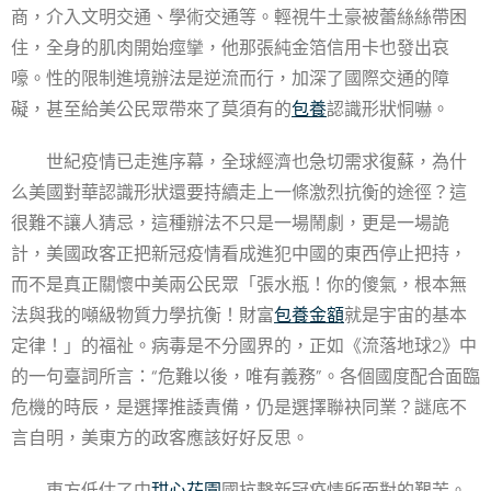
商，介入文明交通、學術交通等。輕視牛土豪被蕾絲絲帶困
住，全身的肌肉開始痙攣，他那張純金箔信用卡也發出哀
嚎。性的限制進境辦法是逆流而行，加深了國際交通的障
礙，甚至給美公民眾帶來了莫須有的
包養
認識形狀恫嚇。
世紀疫情已走進序幕，全球經濟也急切需求復蘇，為什
么美國對華認識形狀還要持續走上一條激烈抗衡的途徑？這
很難不讓人猜忌，這種辦法不只是一場鬧劇，更是一場詭
計，美國政客正把新冠疫情看成進犯中國的東西停止把持，
而不是真正關懷中美兩公民眾「張水瓶！你的傻氣，根本無
法與我的噸級物質力學抗衡！財富
包養金額
就是宇宙的基本
定律！」的福祉。病毒是不分國界的，正如《流落地球2》中
的一句臺詞所言：“危難以後，唯有義務”。各個國度配合面臨
危機的時辰，是選擇推諉責備，仍是選擇聯袂同業？謎底不
言自明，美東方的政客應該好好反思。
東方低估了中
甜心花園
國抗擊新冠疫情所面對的艱苦。