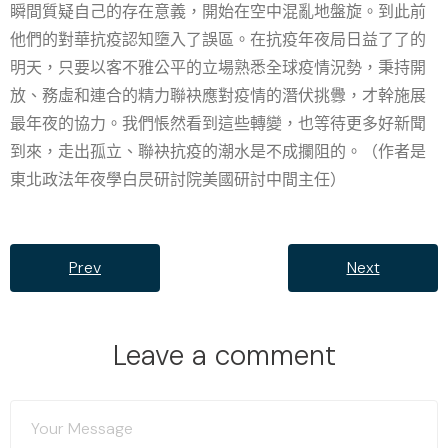
瞬間質疑自己的存在意義，開始在空中混亂地盤旋。到此前
他們的對華抗疫認知墮入了誤區。在抗疫年夜局日益了了的
明天，只要以客不雅公平的立場熟悉全球疫情況勢，秉持開
放、務虛和連合的精力聯袂應對疫情的潛伏挑釁，才幹施展
最年夜的協力。我們悵然看到這些轉變，也等待更多好新聞
到來，走出孤立、聯袂抗疫的潮水是不成攔阻的。（作者是
東北政法年夜學白昃研討院美國研討中間主任）
Prev
Next
Leave a comment