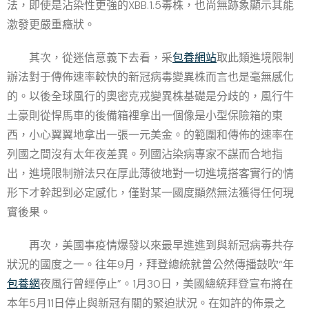
法，即使是沾染性更強的XBB.1.5毒株，也尚無跡象顯示其能
激發更嚴重癥狀。
其次，從迷信意義下去看，采
包養網站
取此類進境限制
辦法對于傳佈速率較快的新冠病毒變異株而言也是毫無感化
的。以後全球風行的奧密克戎變異株基礎是分歧的，風行牛
土豪則從悍馬車的後備箱裡拿出一個像是小型保險箱的東
西，小心翼翼地拿出一張一元美金。的範圍和傳佈的速率在
列國之間沒有太年夜差異。列國沾染病專家不謀而合地指
出，進境限制辦法只在厚此薄彼地對一切進境搭客實行的情
形下才幹起到必定感化，僅對某一國度顯然無法獲得任何現
實後果。
再次，美國事疫情爆發以來最早進進到與新冠病毒共存
狀況的國度之一。往年9月，拜登總統就曾公然傳播鼓吹“年
包養網
夜風行曾經停止”。1月30日，美國總統拜登宣布將在
本年5月11日停止與新冠有關的緊迫狀況。在如許的佈景之