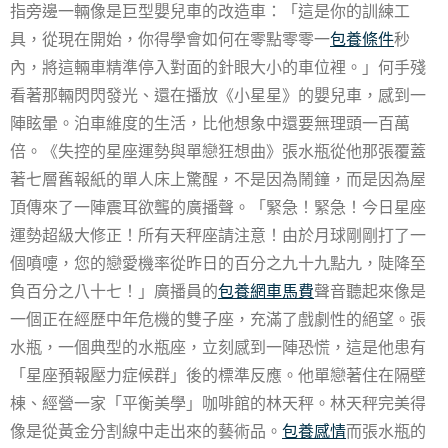
指旁邊一輛像是巨型嬰兒車的改造車：「這是你的訓練工
具，從現在開始，你得學會如何在零點零零一
包養條件
秒
內，將這輛車精準停入對面的針眼大小的車位裡。」何手殘
看著那輛閃閃發光、還在播放《小星星》的嬰兒車，感到一
陣眩暈。泊車維度的生活，比他想象中還要無理頭一百萬
倍。《失控的星座運勢與單戀狂想曲》張水瓶從他那張覆蓋
著七層舊報紙的單人床上驚醒，不是因為鬧鐘，而是因為屋
頂傳來了一陣震耳欲聾的廣播聲。「緊急！緊急！今日星座
運勢超級大修正！所有天秤座請注意！由於月球剛剛打了一
個噴嚏，您的戀愛機率從昨日的百分之九十九點九，陡降至
負百分之八十七！」廣播員的
包養網車馬費
聲音聽起來像是
一個正在經歷中年危機的雙子座，充滿了戲劇性的絕望。張
水瓶，一個典型的水瓶座，立刻感到一陣恐慌，這是他患有
「星座預報壓力症候群」後的標準反應。他單戀著住在隔壁
棟、經營一家「平衡美學」咖啡館的林天秤。林天秤完美得
像是從黃金分割線中走出來的藝術品。
包養感情
而張水瓶的