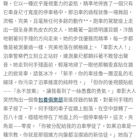
聲，它以一種近乎蔑視重力的姿態，精準地停進了一個只有
它車身尺寸寬度的停車格中。那泊車的過程就像一場舞蹈，
流暢、完美，且毫無任何多餘的動作**。跑車的駕駛座上走
出一個全身黑色皮衣的女人，她戴著一副透明護目鏡，冷酷
地朝著何手殘的方向走來。她的步伐優雅而精準，每一步都
像是被測量過一樣，完美地落在網格線上。「車影大人！」
泊車警察們立刻立正站好，連測量尺都顫抖著不敢發出聲
音。她走到何手殘面前，輕蔑地掃了一眼他那輛垂直貼在牆
上的掀背車，語氣冰冷。「新手，你的車技像一團混亂的毛
線球。你污染了泊車維度的純粹性。」「但你的後視鏡貼紙
——『永不放棄』，讓我看到了一絲愚蠢的勇氣。」車影大人
突然掏出一個像
包養俱樂部
是遙控器的裝置，對著何手殘的
車子按了一下。何手殘的車子從牆上脫落，在空中旋轉了一
百八十度，穩穩地停在了地面上的一個停車格中。這次，夾
角是——零度。「你被分配給我的泊車學徒了。如果泊車是一
種宗教，你就是那個連方向盤都沒摸過的新信徒。」她指了