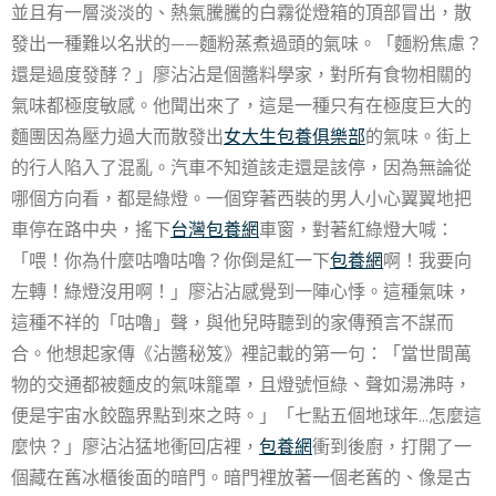
並且有一層淡淡的、熱氣騰騰的白霧從燈箱的頂部冒出，散
發出一種難以名狀的——麵粉蒸煮過頭的氣味。「麵粉焦慮？
還是過度發酵？」廖沾沾是個醬料學家，對所有食物相關的
氣味都極度敏感。他聞出來了，這是一種只有在極度巨大的
麵團因為壓力過大而散發出
女大生包養俱樂部
的氣味。街上
的行人陷入了混亂。汽車不知道該走還是該停，因為無論從
哪個方向看，都是綠燈。一個穿著西裝的男人小心翼翼地把
車停在路中央，搖下
台灣包養網
車窗，對著紅綠燈大喊：
「喂！你為什麼咕嚕咕嚕？你倒是紅一下
包養網
啊！我要向
左轉！綠燈沒用啊！」廖沾沾感覺到一陣心悸。這種氣味，
這種不祥的「咕嚕」聲，與他兒時聽到的家傳預言不謀而
合。他想起家傳《沾醬秘笈》裡記載的第一句：「當世間萬
物的交通都被麵皮的氣味籠罩，且燈號恒綠、聲如湯沸時，
便是宇宙水餃臨界點到來之時。」「七點五個地球年…怎麼這
麼快？」廖沾沾猛地衝回店裡，
包養網
衝到後廚，打開了一
個藏在舊冰櫃後面的暗門。暗門裡放著一個老舊的、像是古