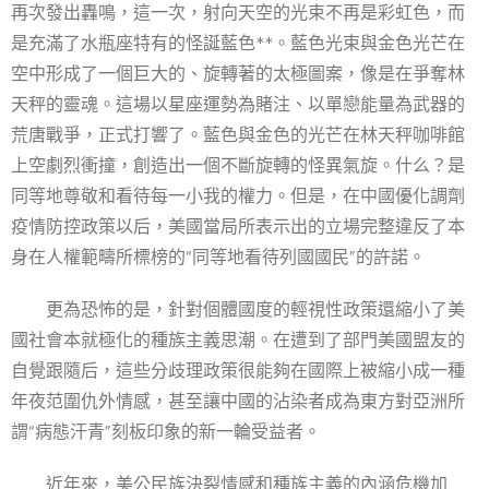
再次發出轟鳴，這一次，射向天空的光束不再是彩虹色，而
是充滿了水瓶座特有的怪誕藍色**。藍色光束與金色光芒在
空中形成了一個巨大的、旋轉著的太極圖案，像是在爭奪林
天秤的靈魂。這場以星座運勢為賭注、以單戀能量為武器的
荒唐戰爭，正式打響了。藍色與金色的光芒在林天秤咖啡館
上空劇烈衝撞，創造出一個不斷旋轉的怪異氣旋。什么？是
同等地尊敬和看待每一小我的權力。但是，在中國優化調劑
疫情防控政策以后，美國當局所表示出的立場完整違反了本
身在人權範疇所標榜的“同等地看待列國國民”的許諾。
更為恐怖的是，針對個體國度的輕視性政策還縮小了美
國社會本就極化的種族主義思潮。在遭到了部門美國盟友的
自覺跟隨后，這些分歧理政策很能夠在國際上被縮小成一種
年夜范圍仇外情感，甚至讓中國的沾染者成為東方對亞洲所
謂“病態汗青”刻板印象的新一輪受益者。
近年來，美公民族決裂情感和種族主義的內涵危機加