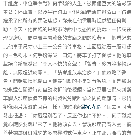
車維度：車位爭奪戰》何手殘的人生，被兩個巨大的陰影籠
罩著：停車費，以及平行泊車。他那輛老舊的掀背車，彷彿
繼承了他所有的駕駛焦慮，從未在他需要時提供過任何幫
助。今天，他面臨的是城市傳說中最恐怖的挑戰，一條夾在
理髮店與一間專賣金屬雕像的畫廊之間的窄巷。一個看起來
比他車子尺寸小上三十公分的停車格，上面還灑著一層可疑
的白色粉末。何手殘深吸一口氣。將車子打了倒檔。他的車
載語音系統發出了令人不快的女聲：「警告，後方障礙物距
離：無限趨近於零。」「請考慮放棄治療。」他忽略了警
告，開始緩慢地倒車。他最討厭的不是語音系統，而是那兩
塊永遠在關鍵時刻自動收折的後視鏡。當他需要它們來判斷
車體與那座價值不菲的銅製獨角獸雕像之間的距離時，它們
卻像兩片羞澀的耳朵一樣，優雅地縮
甜心花園
了回去。同時
發出低語：「你還是別看了，反正你也停不好。」何手殘感
覺心臟快要跳出來了。他轉頭看去，發現那座高聳入雲、覆
蓋著鏽跡斑斑鐵網的多層機械式停車塔，正在那片窄巷的盡