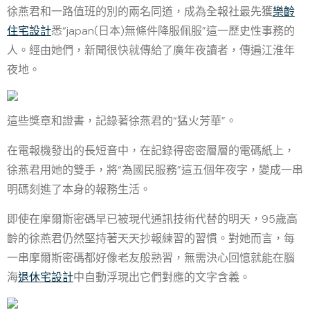
徐燕君和一路值班的別的兩名同道，成為全報社最先獲
樂齡
住宅設計
悉“japan(日本)無條件降服佩服”這一歷史性事務的
人。經由她們，新聞很快就傳給了廣年夜讀者，傳遍江淮年
夜地。
這些獎章和證書，記錄著徐燕君的“猛火芳華”。
在電報機發出的長短音中，在記錄得密密層層的電碼紙上，
徐燕君用她的雙手，將“為國民服務”這五個年夜字，變成一串
明碼刻進了本身的報務生活。
即使在摩爾斯密碼早已被現代通訊技術代替的明天，95歲高
齡的徐燕君仍然堅持著天天抄報練習的習慣。對她而言，每
一串摩爾斯密碼都好像老友般熟習，無需決心回憶就能在腦
海
退休宅設計
中自動浮現出它們對應的文字含義。