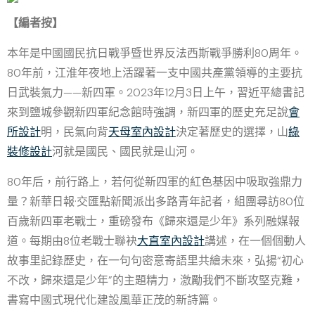
【編者按】
本年是中國國民抗日戰爭暨世界反法西斯戰爭勝利80周年。
80年前，江淮年夜地上活躍著一支中國共產黨領導的主要抗
日武裝氣力——新四軍。2023年12月3日上午，習近平總書記
來到鹽城參觀新四軍紀念館時強調，新四軍的歷史充足說
會
所設計
明，民氣向背
天母室內設計
決定著歷史的選擇，山
綠
裝修設計
河就是國民、國民就是山河。
80年后，前行路上，若何從新四軍的紅色基因中吸取強鼎力
量？新華日報·交匯點新聞派出多路青年記者，組團尋訪80位
百歲新四軍老戰士，重磅發布《歸來還是少年》系列融媒報
道。每期由8位老戰士聯袂
大直室內設計
講述，在一個個動人
故事里記錄歷史，在一句句密意寄語里共繪未來，弘揚“初心
不改，歸來還是少年”的主題精力，激勵我們不斷攻堅克難，
書寫中國式現代化建設風華正茂的新詩篇。