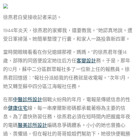
徐燕君白叟接收記者采訪。
1944年炎天，徐燕君的家鄉我，還要教我。”她認真地說。遭
受日軍掃蕩。她簡單整理了行囊，和家人一路投靠新四軍。
當時開眼睛看看在你兒媳婦那裡，媽媽。”的徐燕君年僅14
歲，部隊的同道便設定她往后方任
客變設計
務。于是，那年
的12月，蘇中二分區群眾報社多了一位新上任的報務員。徐
燕君回憶道：“報社分派給我的任務就是收電報。”次年1月，
她又轉至蘇中四分區江海報社任務。
在那
中醫診所設計
個戰火紛飛的年月，電報是傳遞信息的性
命
健康住宅
線，每一串摩爾斯密碼都承載著極為主要的信
息。為了盡快熟習任務，徐燕君必須在短時間內把握龐年夜
的電碼
醫美診所設計
編碼息爭碼體系。小小的她也曾擔心
過、畏懼過，但在報社的哥哥姐姐們幫助下，她很快便戰勝