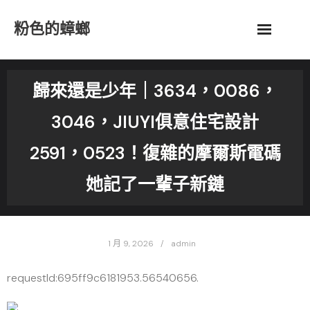
Skip
粉色的蟑螂
to
content
歸來還是少年｜3634，0086，
3046，JIUYI俱意住宅設計
2591，0523！復雜的摩爾斯電碼
她記了一輩子新鏈
1 月 9, 2026
admin
requestId:695ff9c6181953.56540656.