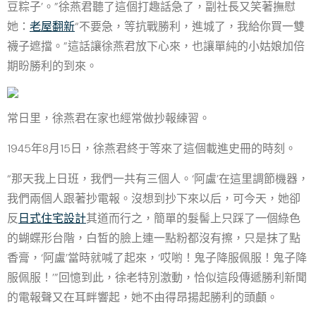
豆粽子’。”徐燕君聽了這個打趣話急了，副社長又笑著撫慰
她：
老屋翻新
“不要急，等抗戰勝利，進城了，我給你買一雙
襪子遮擋。”這話讓徐燕君放下心來，也讓單純的小姑娘加倍
期盼勝利的到來。
常日里，徐燕君在家也經常做抄報練習。
1945年8月15日，徐燕君終于等來了這個載進史冊的時刻。
“那天我上日班，我們一共有三個人。‘阿盧’在這里調節機器，
我們兩個人跟著抄電報。沒想到抄下來以后，可今天，她卻
反
日式住宅設計
其道而行之，簡單的髮髻上只踩了一個綠色
的蝴蝶形台階，白皙的臉上連一點粉都沒有擦，只是抹了點
香膏，‘阿盧’當時就喊了起來，‘哎喲！鬼子降服佩服！鬼子降
服佩服！’”回憶到此，徐老特別激動，恰似這段傳遞勝利新聞
的電報聲又在耳畔響起，她不由得昂揚起勝利的頭顱。