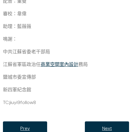
配音：董雙
審校：韋偉
助理：藍薇薇
鳴謝：
中共江蘇省委老干部局
江蘇省軍區政治任
商業空間室內設計
務局
鹽城市委宣傳部
新四軍紀念館
TC:jiuyi9follow8
Prev
Next