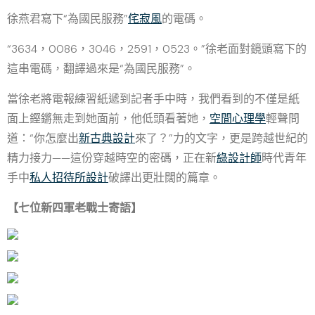
徐燕君寫下“為國民服務”
侘寂風
的電碼。
“3634，0086，3046，2591，0523。”徐老面對鏡頭寫下的
這串電碼，翻譯過來是“為國民服務”。
當徐老將電報練習紙遞到記者手中時，我們看到的不僅是紙
面上鏗鏘無走到她面前，他低頭看著她，
空間心理學
輕聲問
道：“你怎麼出
新古典設計
來了？”力的文字，更是跨越世紀的
精力接力——這份穿越時空的密碼，正在新
綠設計師
時代青年
手中
私人招待所設計
破譯出更壯闊的篇章。
【七位新四軍老戰士寄語】