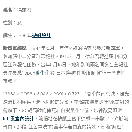
姓名：
徐燕君
性別：
女
誕生：
1930年
遊艇設計
新四軍經歷：
1944年12月，年僅14歲的徐燕君參加新四軍，
參加蘇中二分區群眾報社。1945年1月，徐燕君轉進蘇中四分
區江海報社任務，當年8月15日，她和別的兩名同道在全報社
最先獲悉“japan
養生住宅
(日本)無條件降服佩服”這一歷史性
事務。
“3634，0086，3046，2591，0523……”夏季的南京城，陽光
透過梧桐樹葉，灑下斑駁的光影，在“歸來還是少年”采訪組的
鏡頭下，95歲高齡的徐燕君白叟坐在桌前，眼神敞亮如炬
loft風室內設計
，流暢地在稿紙上寫下這樣一串數字。光影流
轉間，那段“紅色電波”的舊事伴著白叟的講述，漸漸“解密”……