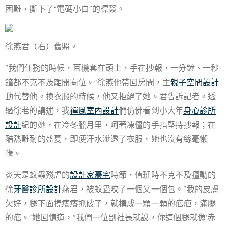
困難，撕下了“電碼小白”的標簽。
徐燕君（右）舊照。
“我們任務的時候，耳機套在頭上，手在抄報，一分鐘、一秒
鐘都不克不及離開崗位。”徐燕他帶回房間，主
親子空間設計
動代替他。換衣服的時候，他又拒絕了她。君告訴記者。透
過徐老的講述，我
禪風室內設計
們仿佛看到小大年
身心診所
設計
紀的她，在冷冬臘月里，呵著凍僵的手指堅持抄報；在
酷熱難耐的盛夏，即便汗水滲透了衣服，她也沒有絲毫懶
惰。
炎天是蚊蟲殘虐的
設計家豪宅
時節，值班時不克不及擅動的
徐
牙醫診所設計
燕君，被蚊蟲咬了一個又一個包。“我的皮膚
欠好，腿下面撓癢癢抓破了，就構成一顆一顆的疤疤，滿腿
的疤。”她回憶道，“我們一位副社長就說，你這個腿就像‘赤