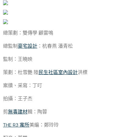
總策劃：雙傳學 顧雷鳴
總監制
豪宅設計
：杭春燕 潘青松
監制：王曉映
策劃：杜雪艷 陸
民生社區室內設計
洪標
案牘、采寫：丁叮
拍攝：王子杰
剪
無毒建材
輯：陶蓉
THE R3 寓所
美編：鄭玲玲