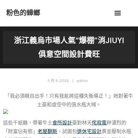
Skip
粉色的蟑螂
to
content
浙江義烏市場人氣“爆棚”消JIUYI
俱意空間設計費旺
5 月 8, 2026
admin
「我必須親自出手！只有我能將這種失衡導正！」她對著牛
土豪和虛空中的張水瓶大喊。
這些千紙鶴，帶著牛土
會所設計
豪對林天
侘寂風
秤濃烈的
「財富佔有慾」
老屋翻新
，試圖包
退休宅設計
裹並壓制水瓶