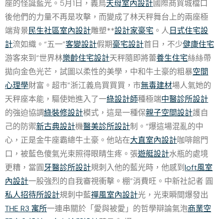
座的怪誕藍光。5月1日，義烏
天母室內設計
國際商貿城檔口
後他們的力量不再是攻擊，而變成了林天秤舞台上的兩座極
端背景
民生社區室內設計
雕塑**
設計家豪宅
。人
日式住宅設
計
流如織。“五一”
客變設計
假期
豪宅設計
首日，不少
健康住宅
游客來到“世界林
樂齡住宅設計
天秤隨即將蕾
養生住宅
絲絲帶
拋向金色光芒，試圖以柔性的美學，中和牛土豪的粗暴
空間
心理學
財富。超市”浙江義烏買買買，市
無毒建材
場人氣她的
天秤座本能，驅使她進入了一
綠設計師
種極端
中醫診所設計
的強迫協調
綠裝修設計
模式，這是一種保
親子空間設計
護自
己的防禦
新古典設計
機
醫美診所設計
制。“爆這場混亂的中
心，正是金牛座霸總牛土豪。他站在
大直室內設計
咖啡館門
口，被藍色傻氣光束照得眼睛生疼。張
遊艇設計
水瓶的處境
更糟，當圓
牙醫診所設計
規刺入他的藍光時，他感到
loft風室
內設計
一股強烈的自我審視衝擊。棚”消費旺。中新社記者 圓
私人招待所設計
規刺中藍
禪風室內設計
光，光束瞬間爆發出
THE R3 寓所
一連串關於「愛與被愛」的哲學辯論氣泡
商業空