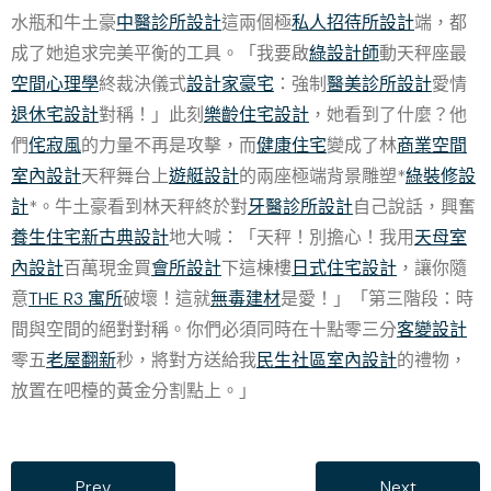
水瓶和牛土豪
中醫診所設計
這兩個極
私人招待所設計
端，都
成了她追求完美平衡的工具。「我要啟
綠設計師
動天秤座最
空間心理學
終裁決儀式
設計家豪宅
：強制
醫美診所設計
愛情
退休宅設計
對稱！」此刻
樂齡住宅設計
，她看到了什麼？他
們
侘寂風
的力量不再是攻擊，而
健康住宅
變成了林
商業空間
室內設計
天秤舞台上
遊艇設計
的兩座極端背景雕塑*
綠裝修設
計
*。牛土豪看到林天秤終於對
牙醫診所設計
自己說話，興奮
養生住宅
新古典設計
地大喊：「天秤！別擔心！我用
天母室
內設計
百萬現金買
會所設計
下這棟樓
日式住宅設計
，讓你隨
意
THE R3 寓所
破壞！這就
無毒建材
是愛！」「第三階段：時
間與空間的絕對對稱。你們必須同時在十點零三分
客變設計
零五
老屋翻新
秒，將對方送給我
民生社區室內設計
的禮物，
放置在吧檯的黃金分割點上。」
Prev
Next