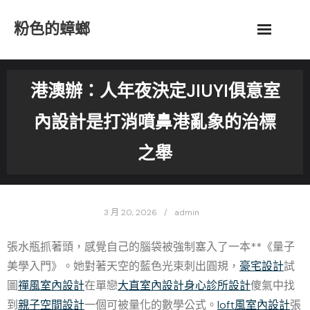
Skip
粉色的蟑螂
to
content
港澳辦：人年夜決定JIUYI俱意室
內設計是打消噴鼻港亂象的治標
之舉
3 月 20, 2026
admin
張水瓶抓著頭，感覺自己的腦袋被強制塞入了一本**《量子
美學入門》。她對著天空的藍色光束刺出圓規，
豪宅設計
試
圖
禪風室內設計
在單戀
大直室內設計
身心診所設計
傻氣中找
到
親子空間設計
一個可被量化的數學公式。
loft風室內設計
張