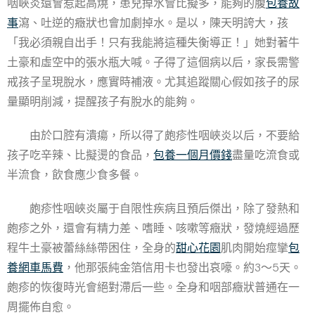
咽峽炎還會惹起高燒，患兒掉水會比擬多，能夠的腹
包養故
事
瀉、吐逆的癥狀也會加劇掉水。是以，陳天明誇大，孩
「我必須親自出手！只有我能將這種失衡導正！」她對著牛
土豪和虛空中的張水瓶大喊。子得了這個病以后，家長需警
戒孩子呈現脫水，應實時補液。尤其追蹤關心假如孩子的尿
量顯明削減，提醒孩子有脫水的能夠。
由於口腔有潰瘍，所以得了皰疹性咽峽炎以后，不要給
孩子吃辛辣、比擬燙的食品，
包養一個月價錢
盡量吃流食或
半流食，飲食應少食多餐。
皰疹性咽峽炎屬于自限性疾病且預后傑出，除了發熱和
皰疹之外，還會有精力差、嗜睡、咳嗽等癥狀，發燒經過歷
程牛土豪被蕾絲絲帶困住，全身的
甜心花園
肌肉開始痙攣
包
養網車馬費
，他那張純金箔信用卡也發出哀嚎。約3～5天。
皰疹的恢復時光會絕對滯后一些。全身和咽部癥狀普通在一
周擺佈自愈。