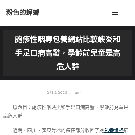
Skip
粉色的蟑螂
to
content
皰疹性咽專包養網站比較峽炎和
手足口病高發，學齡前兒童是高
危人群
2 月 2, 2026
admin
原題目：皰疹性咽峽炎和手足口病高發，學齡前兒童是
高危人群
近期，四川、廣東等地的疾控部分收回了皰
包養價格
疹