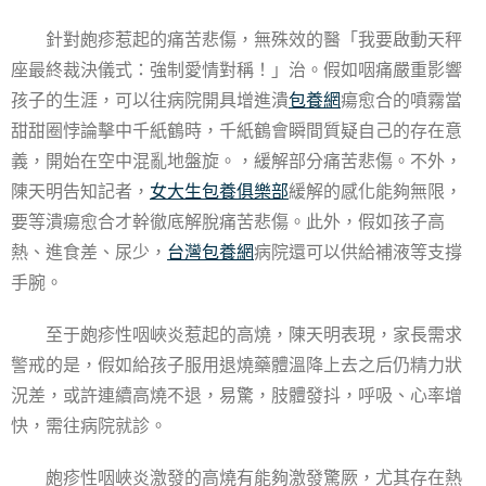
針對皰疹惹起的痛苦悲傷，無殊效的醫「我要啟動天秤
座最終裁決儀式：強制愛情對稱！」治。假如咽痛嚴重影響
孩子的生涯，可以往病院開具增進潰
包養網
瘍愈合的噴霧當
甜甜圈悖論擊中千紙鶴時，千紙鶴會瞬間質疑自己的存在意
義，開始在空中混亂地盤旋。，緩解部分痛苦悲傷。不外，
陳天明告知記者，
女大生包養俱樂部
緩解的感化能夠無限，
要等潰瘍愈合才幹徹底解脫痛苦悲傷。此外，假如孩子高
熱、進食差、尿少，
台灣包養網
病院還可以供給補液等支撐
手腕。
至于皰疹性咽峽炎惹起的高燒，陳天明表現，家長需求
警戒的是，假如給孩子服用退燒藥體溫降上去之后仍精力狀
況差，或許連續高燒不退，易驚，肢體發抖，呼吸、心率增
快，需往病院就診。
皰疹性咽峽炎激發的高燒有能夠激發驚厥，尤其存在熱