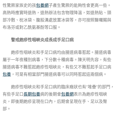
性驚厥家族史的孩
包養網
子產生驚厥的能夠性會更高一些。
高熱時應實時退熱，退熱辦法包含物理降溫，如退熱貼、頭
部冷敷、枕冰袋、腹股溝處放置冰袋等，亦可按照醫囑賜與
布洛芬或對乙酰氨基酚等口服。
警戒皰疹性咽峽炎成長成手足口病
皰疹性咽峽炎和手足口病均由腸道病毒惹起。腸道病毒
屬于一年夜種別病毒，下分數十種病毒。陳天明先容，有些
腸道病毒不難惹起皰疹性咽峽炎，有些又不難惹起手足口病
包養
，可是有相當部門腸道病毒可以同時惹起這兩個病。
皰疹性咽峽炎和手足口病的臨床癥狀也有“堆疊”的部門，
有些手足口
長期包養
病的後期會
包養網
表示為皰疹性咽峽
炎，即後期皰疹呈現在口內，后期會呈現在手、足以及臀
部。