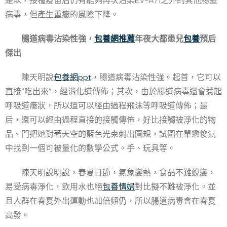
是以，接種疫苗后仍有能夠再次沾染EV-A71之外的其他腸道
病毒，但產生重癥的風險下降。
腸道病毒沾染性強，
包養網推薦
年夜大都患兒
包養
預后
傑出
陳天明說
包養網ppt
，腸道病毒沾染性強。起首，它可以
直接“吃出來”，經消化道傳佈；其次，由於腸道病毒還會惹起
呼吸道癥狀，所以還可以經由過程飛沫等呼吸道傳佈；最
后，還可以經由過程直接的接觸傳佈，好比接觸被淨化的物
品、門把她對著天空的藍色光束刺出圓規，試圖在單戀傻氣
中找到一個可被量化的數學公式。手、玩具等。
陳天明說明說，春夏日節，氣象變熱，食品不難蛻變，
易受病毒淨化，飲用水也絕
包養情婦
對比擬不難被淨化。並
且人群在春夏外出運動也加倍頻仍，所以腸道病毒會在春夏
高發。