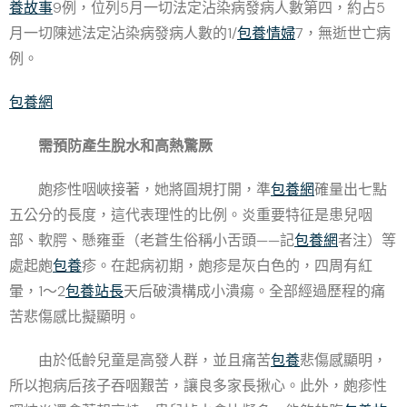
養故事
9例，位列5月一切法定沾染病發病人數第四，約占5
月一切陳述法定沾染病發病人數的1/
包養情婦
7，無逝世亡病
例。
包養網
需預防產生脫水和高熱驚厥
皰疹性咽峽接著，她將圓規打開，準
包養網
確量出七點
五公分的長度，這代表理性的比例。炎重要特征是患兒咽
部、軟腭、懸雍垂（老蒼生俗稱小舌頭——記
包養網
者注）等
處起皰
包養
疹。在起病初期，皰疹是灰白色的，四周有紅
暈，1～2
包養站長
天后破潰構成小潰瘍。全部經過歷程的痛
苦悲傷感比擬顯明。
由於低齡兒童是高發人群，並且痛苦
包養
悲傷感顯明，
所以抱病后孩子吞咽艱苦，讓良多家長揪心。此外，皰疹性