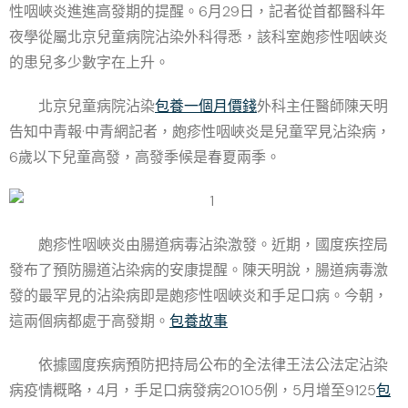
性咽峽炎進進高發期的提醒。6月29日，記者從首都醫科年
夜學從屬北京兒童病院沾染外科得悉，該科室皰疹性咽峽炎
的患兒多少數字在上升。
北京兒童病院沾染
包養一個月價錢
外科主任醫師陳天明
告知中青報·中青網記者，皰疹性咽峽炎是兒童罕見沾染病，
6歲以下兒童高發，高發季候是春夏兩季。
皰疹性咽峽炎由腸道病毒沾染激發。近期，國度疾控局
發布了預防腸道沾染病的安康提醒。陳天明說，腸道病毒激
發的最罕見的沾染病即是皰疹性咽峽炎和手足口病。今朝，
這兩個病都處于高發期。
包養故事
依據國度疾病預防把持局公布的全法律王法公法定沾染
病疫情概略，4月，手足口病發病20105例，5月增至9125
包