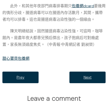
此外，和其他年夜部門病毒排毒期只
包養網dcard
要幾周
的情形分歧，腸道病毒可以在腸道內存活數月，其間，攜帶
者均可以排毒。這也是腸道病毒沾染性強的一個緣由。
陳天明總結說，固然腸道病毒沾染性強，可這時，咖啡
館內。是盡年夜大都患兒預后傑出，孩子抱病后可對癥處
置，家長無須過度焦炙。（
中青報·中青網記者 劉昶榮
）
甜心寶貝包養網
Prev
Next
Leave a comment