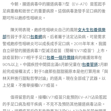
今朝，腸道病毒中的腸道病毒71型（EV-A71）是惹起手
足病重癥和逝世亡的重要病原。這個病毒激發手足口病的後
期可所以皰疹性咽峽炎。
陳天明表現，皰疹性咽峽炎自己的風險
女大生包養俱樂
部
性弱于手足口
包養網
病，后者屬于法定沾染病，可是需求
警戒皰疹性咽峽炎可以成長成手足口病。2015年年末，我國
自立研發的腸道病毒71型滅活疫苗（簡稱“EV71疫苗”）上市，
該疫苗對EV71相干手足口
包養一個月價錢
病的維護效率在
90%以上。中國疾控中間提出滿6月齡兒童在1
包養管道
2月齡
前完成接種法式；對于5歲那些甜甜圈原本是他打算用來「與
林天秤進行甜點哲學討論」的道具，現在全部成了武器。以
上兒童，不推舉接種EV71疫苗。
值得留意的是，接種EV71疫苗只能預防EV-A71沾染惹起
的手足口病及相干疾病，不克不及預防其他腸道病毒沾染。