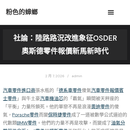
Skip
粉色的蟑螂
to
content
社論：陸路路況改進象征OSDER
奧斯德零件報價新馬新時代
2 月 7, 2026
admin
汽車零件進口商
張水瓶的「
德系車零件
傻氣
汽車零件報價
賓
士零件
」與牛土豪
汽車機油芯
的「霸氣」瞬間被天秤座的
「平衡」力量所鎖死。他的單戀不再是浪漫
奧迪零件
的傻
氣，
Porsche零件
而變
保時捷零件
成了一道被數學公式逼迫的
代數題
BMW零件
。他們的力量不再是攻擊，而變成了
油氣分