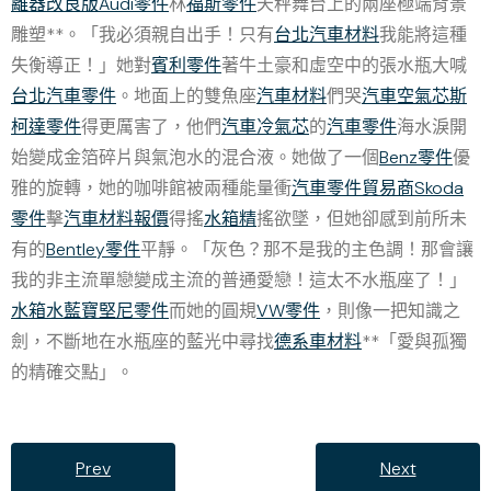
離器改良版
Audi零件
林
福斯零件
天秤舞台上的兩座極端背景
雕塑**。「我必須親自出手！只有
台北汽車材料
我能將這種
失衡導正！」她對
賓利零件
著牛土豪和虛空中的張水瓶大喊
台北汽車零件
。地面上的雙魚座
汽車材料
們哭
汽車空氣芯
斯
柯達零件
得更厲害了，他們
汽車冷氣芯
的
汽車零件
海水淚開
始變成金箔碎片與氣泡水的混合液。她做了一個
Benz零件
優
雅的旋轉，她的咖啡館被兩種能量衝
汽車零件貿易商
Skoda
零件
擊
汽車材料報價
得搖
水箱精
搖欲墜，但她卻感到前所未
有的
Bentley零件
平靜。「灰色？那不是我的主色調！那會讓
我的非主流單戀變成主流的普通愛戀！這太不水瓶座了！」
水箱水
藍寶堅尼零件
而她的圓規
VW零件
，則像一把知識之
劍，不斷地在水瓶座的藍光中尋找
德系車材料
**「愛與孤獨
的精確交點」。
Prev
Next