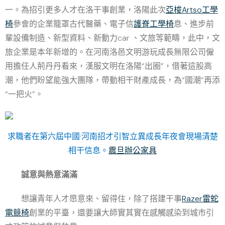
一。為招引更多人才在洛干事創業，洛陽此次
亞梭Artso工學
椅
參會的企業籠罩古代醫藥、電子信
護脊工學椅
息、進步前
輩設備制造、新型資料、新動力car 、文旅等範疇，此中，文
旅企業是本年新增的。在河南洛邑文明游玩成長無限公司僱
用擔任人荊丹丹看來，漢服文明在洛陽“出圈”，借著這股高
潮，他們盼望能強大團隊，帶動相干財產成長，為“國潮”再添
“一把火”。
求職者在第六屆中國·河南招才引智立異成長年夜會現場清楚
相干信息。
震旦辦公家具
誠意與熱意滿滿
想讓青年人才愿意來、留得住，除了搭建干事
Razer雷蛇
電競椅
創業的平臺，還要讓大師實其實在感觸感染到城市引