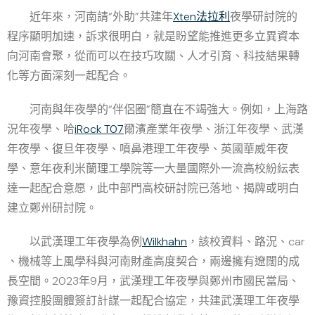
近年來，河南請“外助”共建年
Xten法拉利
夜學研討院的
程序顯明加速，訴求很明白，就是盼望能推進更多立異資本
向河南會聚，從而可以在技巧攻關、人才引育、科技結果轉
化等方面深刻一起配合。
河南與年夜學的“伴侶圈”簡直在不竭強大。例如，上海路
況年夜學、哈
iRock T07
爾濱產業年夜學、浙江年夜學、武漢
年夜學、復旦年夜學、噴鼻港理工年夜學、英國華威年夜
學、意年夜利米蘭理工學院等一大量國際外一流高校紛紜表
達一起配合意愿，此中部門高校研討院已落地、揭牌或明白
建立鄭州研討院。
以武漢理工年夜學為例
Wilkhahn
，該校資料、路況、car
、機械等上風學科與河南財產高度契合，兩邊擁有遼闊的成
長空間。2023年9月，武漢理工年夜學與鄭州市國民當局、
豫資控股團體簽訂計謀一起配合協定，共建武漢理工年夜學