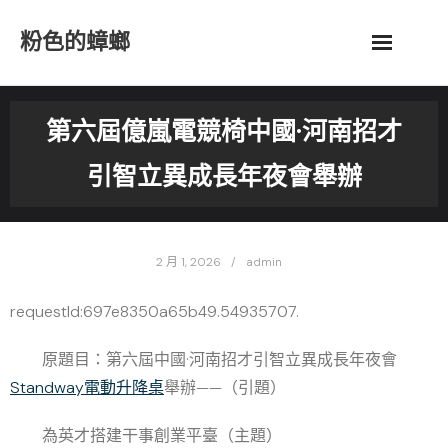
Skip
粉色的蟑螂
to
content
第六屆億嵐電競椅中國·河南招才
引智立異成長年夜會舉辦
2 月 1, 2026
admin
requestId:697e8350a65b49.54935707.
原題目：第六屆中國·河南招才引智立異成長年夜會
Standway電動升降桌
舉辦——（引題）
為英才搭建干事創業平臺（主題）