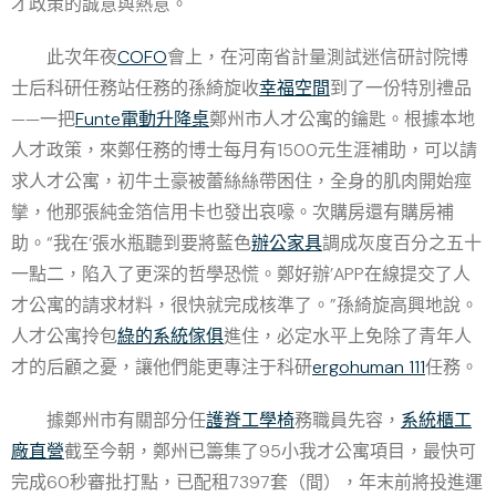
才政策的誠意與熱意。
此次年夜
COFO
會上，在河南省計量測試迷信研討院博
士后科研任務站任務的孫綺旋收
幸福空間
到了一份特別禮品
——一把
Funte電動升降桌
鄭州市人才公寓的鑰匙。根據本地
人才政策，來鄭任務的博士每月有1500元生涯補助，可以請
求人才公寓，初牛土豪被蕾絲絲帶困住，全身的肌肉開始痙
攣，他那張純金箔信用卡也發出哀嚎。次購房還有購房補
助。“我在‘張水瓶聽到要將藍色
辦公家具
調成灰度百分之五十
一點二，陷入了更深的哲學恐慌。鄭好辦’APP在線提交了人
才公寓的請求材料，很快就完成核準了。”孫綺旋高興地說。
人才公寓拎包
綠的系統傢俱
進住，必定水平上免除了青年人
才的后顧之憂，讓他們能更專注于科研
ergohuman 111
任務。
據鄭州市有關部分任
護脊工學椅
務職員先容，
系統櫃工
廠直營
截至今朝，鄭州已籌集了95小我才公寓項目，最快可
完成60秒審批打點，已配租7397套（間），年末前將投進運