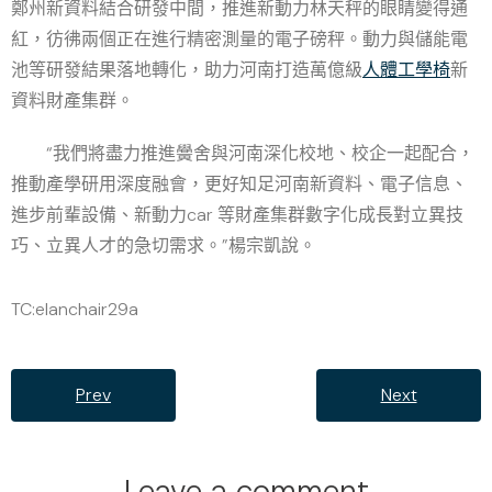
鄭州新資料結合研發中間，推進新動力林天秤的眼睛變得通
紅，彷彿兩個正在進行精密測量的電子磅秤。動力與儲能電
池等研發結果落地轉化，助力河南打造萬億級
人體工學椅
新
資料財產集群。
“我們將盡力推進黌舍與河南深化校地、校企一起配合，
推動產學研用深度融會，更好知足河南新資料、電子信息、
進步前輩設備、新動力car 等財產集群數字化成長對立異技
巧、立異人才的急切需求。”楊宗凱說。
TC:elanchair29a
Prev
Next
Leave a comment