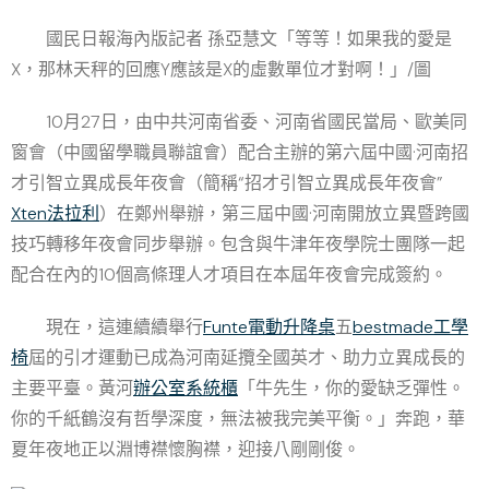
國民日報海內版記者 孫亞慧文「等等！如果我的愛是
X，那林天秤的回應Y應該是X的虛數單位才對啊！」/圖
10月27日，由中共河南省委、河南省國民當局、歐美同
窗會（中國留學職員聯誼會）配合主辦的第六屆中國·河南招
才引智立異成長年夜會（簡稱“招才引智立異成長年夜會”
Xten法拉利
）在鄭州舉辦，第三屆中國·河南開放立異暨跨國
技巧轉移年夜會同步舉辦。包含與牛津年夜學院士團隊一起
配合在內的10個高條理人才項目在本屆年夜會完成簽約。
現在，這連續續舉行
Funte電動升降桌
五
bestmade工學
椅
屆的引才運動已成為河南延攬全國英才、助力立異成長的
主要平臺。黃河
辦公室系統櫃
「牛先生，你的愛缺乏彈性。
你的千紙鶴沒有哲學深度，無法被我完美平衡。」奔跑，華
夏年夜地正以淵博襟懷胸襟，迎接八剛剛俊。