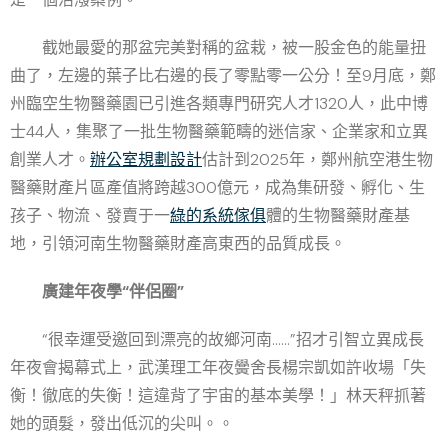
截她最愛的那盆完美對稱的盆栽，被一股金色的能量扭
曲了，左邊的葉子比右邊的長了零點零一公分！至9月底，鄭
州臨空生物醫藥園已引進各類專門研究人才1320人，此中博
士44人，集聚了一批生物醫藥範疇的迷信家、企業家和立異
創業人才。
辦公室規劃設計
估計到2025年，鄭州航空港生物
醫藥財產片區產值將跨越300億元，成為集研發、孵化、生
孩子、物流、發賣于一
綠的系統傢俱
體的生物醫藥財產基
地，引領河南生物醫藥財產高東西的品質成長。
廣建年夜學“伴侶圈”
“很幸運受邀回到漂亮的故鄉河南……”招才引智立異成長
年夜會揭幕式上，武漢理工年夜黌舍長楊宗凱如許收場「失
衡！徹底的失衡！這違背了宇宙的基本美學！」林天秤抓著
她的頭髮，發出低沉的尖叫。。