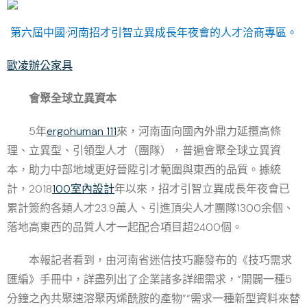
第六屆中國·河南招才引智立異成長年夜會的人才洽商專區。
歐凌辦公家具
會聚全球立異資本
5年
ergohuman 111
來，河南面向國內外鼎力延攬高條
理、立異型、引領型人才（團隊），普遍會聚全球立異資
本，助力中部地域更好晉陞引才範圍與東西的品質。據統
計，2018
100室內設計
年以來，招才引智立異成長年夜會已
累計簽約各類人才23.9萬人、引進頂尖人才團隊1300余個、
落地高東西的品質人才一起配合項目超2400個。
本報記者看到，由河南省迷信技巧廳發布的《技巧需求
匯編》手冊中，詳盡列出了企業諸多詳細需求，“開闢一種5
分鐘之內共聚速溶聚丙烯酰胺的產物”“需求一種新型資料來替