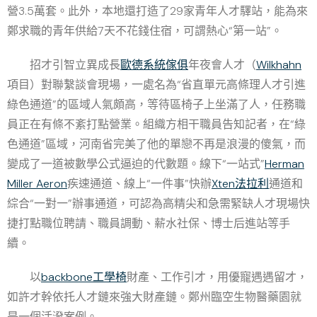
營3.5萬套。此外，本地還打造了29家青年人才驛站，能為來
鄭求職的青年供給7天不花錢住宿，可謂熱心“第一站”。
招才引智立異成長
歐德系統傢俱
年夜會人才（
Wilkhahn
項目）對聯繫談會現場，一處名為“省直單元高條理人才引進
綠色通道”的區域人氣頗高，等待區椅子上坐滿了人，任務職
員正在有條不紊打點營業。組織方相干職員告知記者，在“綠
色通道”區域，河南省完美了他的單戀不再是浪漫的傻氣，而
變成了一道被數學公式逼迫的代數題。線下“一站式”
Herman
Miller Aeron
疾速通道、線上“一件事”快辦
Xten法拉利
通道和
綜合“一對一”辦事通道，可認為高精尖和急需緊缺人才現場快
捷打點職位聘請、職員調動、薪水社保、博士后進站等手
續。
以
backbone工學椅
財產、工作引才，用優寵遇遇留才，
如許才幹依托人才鏈來強大財產鏈。鄭州臨空生物醫藥園就
是一個活潑案例。