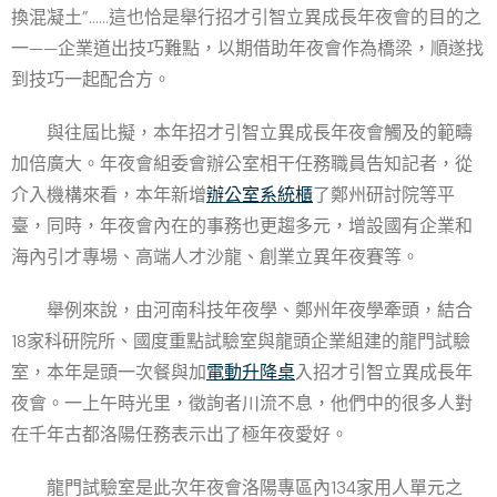
換混凝土”……這也恰是舉行招才引智立異成長年夜會的目的之
一——企業道出技巧難點，以期借助年夜會作為橋梁，順遂找
到技巧一起配合方。
與往屆比擬，本年招才引智立異成長年夜會觸及的範疇
加倍廣大。年夜會組委會辦公室相干任務職員告知記者，從
介入機構來看，本年新增
辦公室系統櫃
了鄭州研討院等平
臺，同時，年夜會內在的事務也更趨多元，增設國有企業和
海內引才專場、高端人才沙龍、創業立異年夜賽等。
舉例來說，由河南科技年夜學、鄭州年夜學牽頭，結合
18家科研院所、國度重點試驗室與龍頭企業組建的龍門試驗
室，本年是頭一次餐與加
電動升降桌
入招才引智立異成長年
夜會。一上午時光里，徵詢者川流不息，他們中的很多人對
在千年古都洛陽任務表示出了極年夜愛好。
龍門試驗室是此次年夜會洛陽專區內134家用人單元之