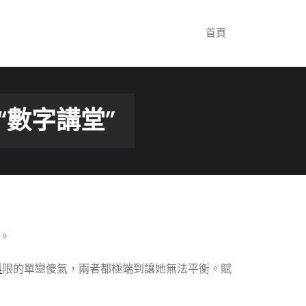
首頁
數字講堂”
。
科
限的單戀傻氣，兩者都極端到讓她無法平衡。賦