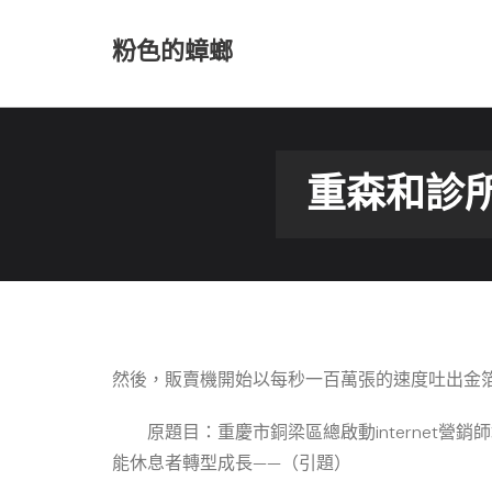
Skip
to
粉色的蟑螂
content
重森和診
然後，販賣機開始以每秒一百萬張的速度吐出金
原題目：重慶市銅梁區總啟動internet
能休息者轉型成長——（引題）