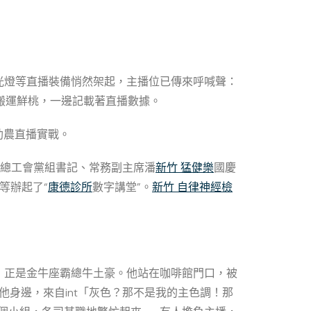
光燈等直播裝備悄然架起，主播位已傳來呼喊聲：
搬運鮮桃，一邊記載著直播數據。
的助農直播實戰。
總工會黨組書記、常務副主席潘
新竹 猛健樂
國慶
等辦起了“
康德診所
數字講堂”。
新竹 自律神經檢
，正是金牛座霸總牛土豪。他站在咖啡館門口，被
他身邊，來自int「灰色？那不是我的主色調！那