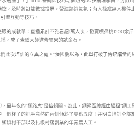
水瓶座了！」ernet營銷師技巧培訓班的50多論理學員，分紅
場控，及時將訂雙數據投屏，營建熱銷氣氛；有人操縱無人機停
、引流互動等技巧。
眼的成就單：直播累計不雅看超1萬人次，發賣噴鼻桃1200余
農直播，成了查驗大師進修結果的試金石。
是我們此次培訓的立異之處。”潘國慶以為，此舉打破了傳統講堂
，最年夜的“攔路虎”是信賴關。為此，銅梁區總經由過程“銅工
中一個杯子的把手竟然向內側傾斜了零點五度！并明白培訓全部旅
、鄉鎮村干部以及扎根村落創業的年青農人工。