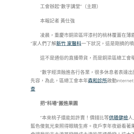
工會辦起“數字講堂”（主題）
本報記者 黃仕強
凌晨，重慶市銅梁區坪漆村的桃林覆蓋在薄
“家人們了解
新竹 家醫科
一下狀況，這是剛摘的噴
這不是通俗的直播帶貨，而是銅梁區總工會舉行
“數字經濟融進各行各業，很多休息者表達出進
先容，為此，區總工會本年
森和診所
啟動inte
查
把“科場”搬進果園
“本來桃子還能如許賣！價錢比等
供膳健檢
人
藍色傻氣光束照得眼睛生疼。夜戶李年夜爺看著