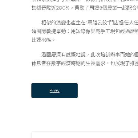
售額晉陞近200%，帶動了周邊5個農業一起配
相似的演變也產生在“粵膳云餃”門店擔任人
領團隊敏捷舉動：用短錄像記載手工現包經過歷程
比達45%。
潘國慶深有感慨地說，此次培訓辦事而她的
休息者在數字經濟時期的生長需求，也展現了推進
Prev