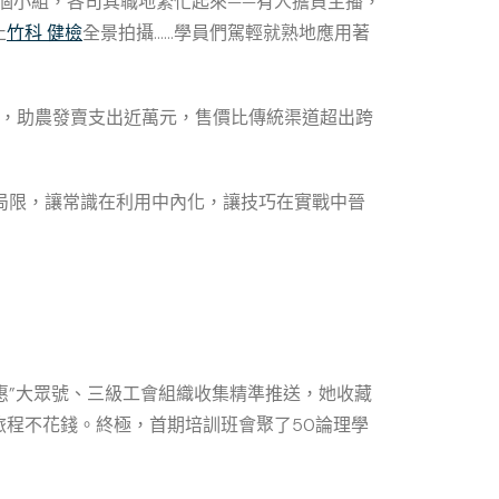
6個小組，各司其職地繁忙起來——有人擔負主播，
止
竹科 健檢
全景拍攝……學員們駕輕就熟地應用著
斤，助農發賣支出近萬元，售價比傳統渠道超出跨
的局限，讓常識在利用中內化，讓技巧在實戰中晉
惠”大眾號、三級工會組織收集精準推送，她收藏
程不花錢。終極，首期培訓班會聚了50論理學