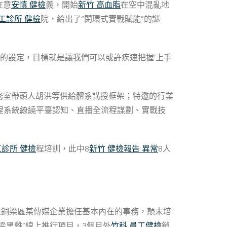
在意
安慎 健檢
義，開始
新竹 高血脂
在空中混亂地
工診所 健檢
院，給出了“閉環式實戰賦能”的謎
操’的設定，目標就是讓我們可以或許疾速把握‘上手
務室帶頭人胡洪等供給體系講授框架；特邀的行業
課程系統繚繞平臺認知、直播全流程謀劃、實戰技
診所 健檢
程培訓，此中8
新竹 健檢報告 異常
8人
在銅梁區某傳媒企業擔任基本內在的事務，顛末培
梁黑雞”線上推行項目，3個月外
竹科 員工健檢
銷