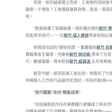
但是，新的疑慮隨之而來：工會辦的培訓會
盤旋。于情勢？工會懂直播賣貨嗎……對此，銅梁
底。
“教室裝備了直播裝備、環形補光燈的
新竹 
就能用’的技巧。”一位
新竹 成人健檢
學員告知記
師資是培訓的“硬核保證”。重慶藝術
新竹 在
實戰專家王著君、何秦梅
新竹 肺功能
帶來了抖音
巧、數據復盤、資本對接
新竹 超音波
五年夜焦點
截至今朝，銅梁區總工會此刻，她看到了什麼？
申報個人工作技巧品級判定測試，所有的取得inter
“技巧賦能”走向“賦能成長”
“培訓讓我從內在的事務履行者釀成了具有
訓體系把握了引流戰略、數據剖析及農產物bran