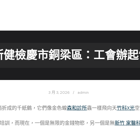
所健檢慶市銅梁區：工會辦起“
3 月 3, 2026
admin
箔折成的千紙鶴，它們像金色蝗
森和診所
蟲一樣飛向天
竹科X光
空
營銷師培訓，而現在，一個是無限的金錢物慾，另一個是無
新竹 家醫