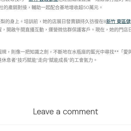
合社的產銷對接，輔助一起配合基地增收超50萬元。
任梨的身上。培訓前，她的店展日發賣額持久彷徨在8
新竹 東區
，開啟午間直播互動，運營微信群保護客戶。現在，她的門店日
圓規，則像一把知識之劍，不斷地在水瓶座的藍光中尋找**「愛
休息者“技巧賦能”走向“賦能成長”的工會氣力。
Leave a comment