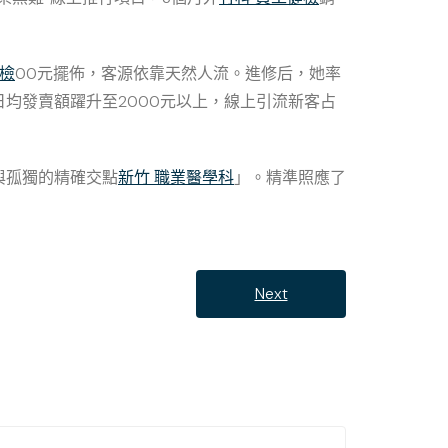
健檢
00元擺佈，客源依靠天然人流。進修后，她率
均發賣額躍升至2000元以上，線上引流新客占
與孤獨的精確交點
新竹 職業醫學科
」。精準照應了
Next