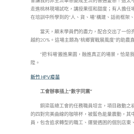
會讓我的非主流單戀變成主流的普通愛戀！這太不
走進桃林現場試吃，講授果徑和甜度；有人擔任
在培訓中所學到的“人、貨、場”構建、話術框架
當天，顛末學員們的盡力，配合交出了一份亮
越約20%。這場主題為“桃鄉實戰展風度”的助
“把‘科場’搬進果園，融進真正的場景，恰
陞。
新竹 HPV疫苗
工會辦事插上“數字同黨”
銅梁區總工會的任務職員坦言，項目啟動之初
的四對完美曲線的咖啡杯，被藍色能量震動，其
員，包含追求轉型的職工、運營遇困的個別店東