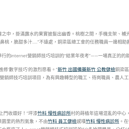
霧之中，掛滿露水的果實披髮出幽香。桃樹之間，手機支架、補
鼻桃，脆甜多汁……”不遠處，銅梁區總工會的任務職員一邊相助
的internet營銷師技巧培訓的“結業年夜考”——一場真正的
修‘數字技巧’的激烈愿看。”
新竹 出國備藥
新竹 公教健檢
銅梁區
rnet營銷師技巧培訓項目，為有興趣轉型的職工、待崗職員、農人工
上門收還好！”坪漆
竹科 慢性病診所
村的蒔植年這場混亂的中心
果園里的熱烈氣象，不由
竹科 員工健檢
感嘆
竹科 慢性病診所
。在