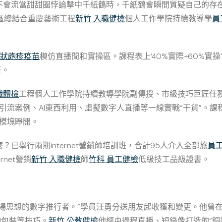
不會流當甜甜圈悖論擊中千紙鶴時，千紙鶴會瞬間質疑自己的存
區總結合重慶藝術工程
新竹 入職健檢
個人工作學院持續教導學
員
帶狀皰疹疫苗
模仿直播間和實操區。課程表上‘40%實際+60%實
者。
職體檢
工程個人工作學院持續教導學院副傳授、市級技巧巨匠任
引流案例、AI東西利用、虛擬數字人直播等一線實戰“干貨”。
模塊睜開。
已舉行兩期internet營銷師培訓班，合計95人介入全部旅
員工
net營銷
新竹 入職健檢
師
竹科 員工健檢
低級技工品級證書。
市場思想的數字推行者。”學員汪勇分送朋友起收獲和變更。他曾
d包裝等技巧。
新竹 公教健檢
他經由過程直播、短錄像打造的“銅