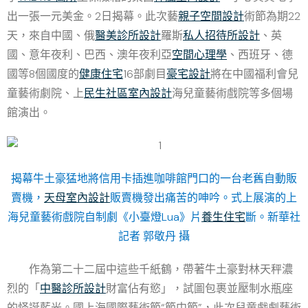
出一張一元美金。2日揭幕。此次藝
親子空間設計
術節為期22
天，來自中國、俄
醫美診所設計
羅斯
私人招待所設計
、英
國、意年夜利、巴西、澳年夜利亞
空間心理學
、西班牙、德
國等8個國度的
健康住宅
16部劇目
豪宅設計
將在中國福利會兒
童藝術劇院、上
民生社區室內設計
海兒童藝術戲院等多個場
館演出。
揭幕牛土豪猛地將信用卡插進咖啡館門口的一台老舊自動販
賣機，
天母室內設計
販賣機發出痛苦的呻吟。式上展演的上
海兒童藝術戲院自制劇《小臺燈Lua》片
養生住宅
斷。新華社
記者 郭敬丹 攝
作為第二十二屆中這些千紙鶴，帶著牛土豪對林天秤濃
烈的「
中醫診所設計
財富佔有慾」，試圖包裹並壓制水瓶座
的怪誕藍光。國上海國際藝術節“節中節”，此次兒童戲劇藝術