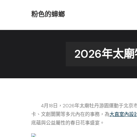
Skip
to
粉色的蟑螂
content
2026年太
4月18日，2026年太廟牡丹游園運動于
卡、文創闤闠等多元內在的事務，為
大直室內設
底蘊與公益屬性的春日花事盛宴。