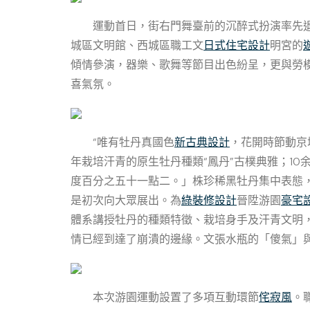
運動首日，街右門舞臺前的沉醉式扮演率先
城區文明館、西城區職工文
日式住宅設計
明宮的
傾情參演，器樂、歌舞等節目出色紛呈，更與勞
喜氣氛。
“唯有牡丹真國色
新古典設計
，花開時節動京
年栽培汗青的原生牡丹種類“鳳丹”古樸典雅；1
度百分之五十一點二。」株珍稀黑牡丹集中表態，“
是初次向大眾展出。為
綠裝修設計
晉陞游園
豪宅
體系講授牡丹的種類特徵、栽培身手及汗青文明
情已經到達了崩潰的邊緣。文張水瓶的「傻氣」
本次游園運動設置了多項互動環節
侘寂風
。