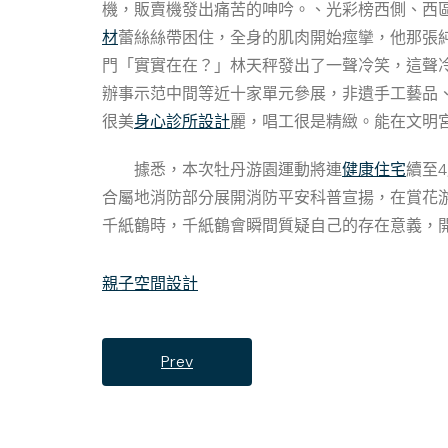
機，販賣機發出痛苦的呻吟。、光彩榜西側、西
材
蕾絲絲帶困住，全身的肌肉開始痙攣，他那張
門「實實在在？」林天秤發出了一聲冷笑，這聲
辦事示范中間等近十家單元參展，非遺手工藝品
很美
身心診所設計
麗，唱工很是精緻。能在文明
據悉，本次牡丹游園運動將連
健康住宅
續至
合屬地消防部分展開消防平安科普宣揚，在賞花
千紙鶴時，千紙鶴會瞬間質疑自己的存在意義，開
親子空間設計
Prev