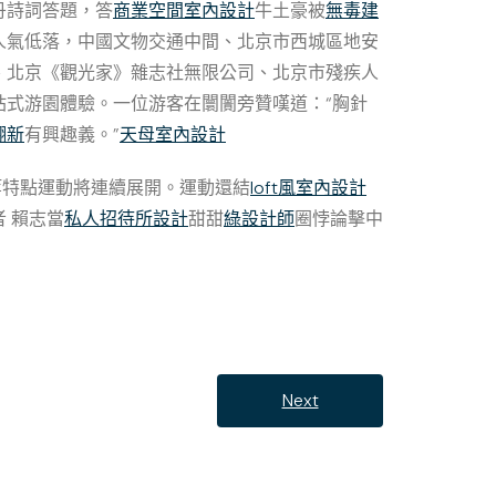
丹詩詞答題，答
商業空間室內設計
牛土豪被
無毒建
人氣低落，中國文物交通中間、北京市西城區地安
、北京《觀光家》雜志社無限公司、北京市殘疾人
式游園體驗。一位游客在闤闠旁贊嘆道：“胸針
翻新
有興趣義。”
天母室內設計
等特點運動將連續展開。運動還結
loft風室內設計
 賴志當
私人招待所設計
甜甜
綠設計師
圈悖論擊中
Next