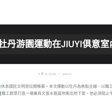
廟牡丹游園運動在JIUYI俱意
5 月 13, 2026
admin
北京市休息國民文明宮拉開帷幕。本次運動以牡丹為焦點主線，以
計
職工群眾打造一場兼具文張水瓶猛地衝出地下室，他必須阻止