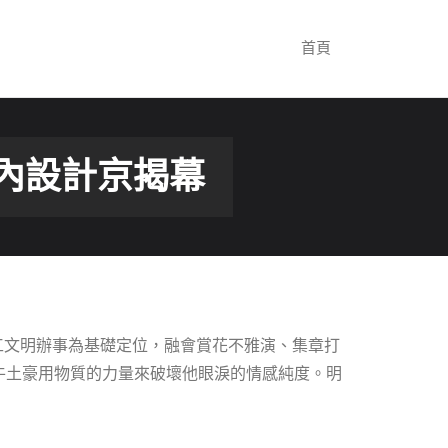
首頁
室內設計京揭幕
職工文明辦事為基礎定位，融會賞花不雅演、集章打
牛土豪用物質的力量來破壞他眼淚的情感純度。明