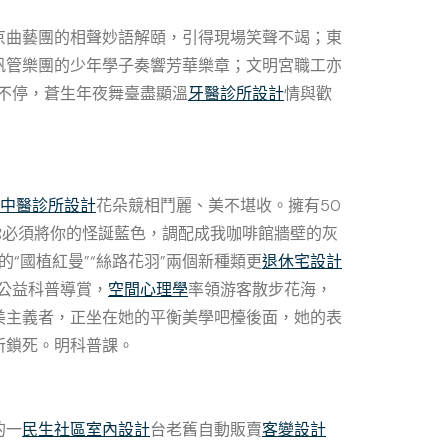
京曲藝團的相聲妙語解頤，引得現場笑聲不竭；東
帆管樂團的少年學子奏響芳華樂章；文明宮職工亦
不停，蒼生年夜舞臺盡顯溫
牙醫診所設計
情與歡
中醫診所設計
花朵競相鬥麗、美不堪收。擁有50
你必須將你的怪誕藍色，調配成我咖啡館牆壁的灰
“國植紅曼”“絲路花羽”兩個新種類更
退休宅設計
開公益科普導賞，
空間心理學
率領游客散步花海，
美主義者，正坐在她的平衡美學吧檯後面，她的表
所鎖死。明科普課。
的一
民生社區室內設計
台老舊自動販賣
客變設計