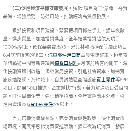
(二)促進經濟平穩安康發展。
強化“項目為王”意識，夯實
基礎、增強后勁、防范風險，推動經濟高質量發展。
狠抓投資和項目建設。緊緊把項目抓在手上，擴年夜數
量、進步質量、加速投資進度，全年推進投資超億元項目
1000個以上，確保華晨寶馬X3、米其林輪胎擴產等續建項目
6月底前所有的復工，
汽車零件進口商
華晨雷諾整車、恒年夜
華誼藝術中間等新建項目
德系車材料
9月底前所有的開工。深
化投融資體制改造，規范當局投資，引進社會資本，加速實
施疾速路網、海綿城市、自貿試驗區基礎設施
賓士零件
等PPP
項目。開展“項目推進、企業幫扶”行動，著力解決項目受阻問
題。盯住目標企業、強化精準招商，全年實際應用外資、引
進內資增長1
Bentley零件
5%以上。
盡力培養消費增長點。完美消費促進政策，優化消費市
場環境，開展常態化消費促進活動。擴年夜游玩消費，發展