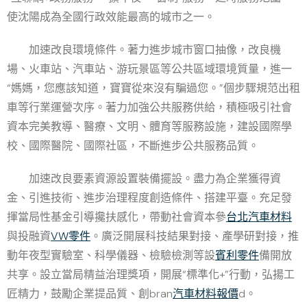
使沈陽成為全國行政效能最高的城市之一。
加速改良環境條件。著力進步城市窗口抽像，改良機
場、火車站、汽車站、游玩景區等公共區域環境質量，進一
“媽媽，您應該知道，寶寶從來沒有騙過您。”個步驟規范出租
車等行業運營次序。著力加強公共服務供給，積極吸引社會
資本完美教導、醫療、文明、體育等服務設施，建設國際學
校、國際醫院、國際社區，不斷進步公共服務品質。
加速改良要素資源設置裝備擺設。盡力為企業獲得資
金、引進技術、進步治理程度創造條件、搭建平臺。充足發
揮當局性基金引導攙扶感化，帶動社會資本參
台北汽車材料
與投融資
VW零件
。廣泛開展科技結果對接、產學研對接，推
動年夜型實驗室、科學儀器、檢驗檢測等設
賓利零件
備開放
共享。設立當局精益治理獎項，開展“標準化+”行動，弘揚工
匠精力，鼓勵企業提品質、創bran
汽車材料報價
d。