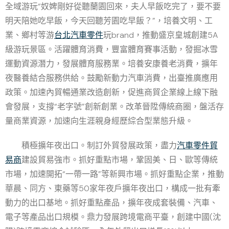
全域游玩“奴婢剛好從聽蘭園回來，夫人早飯吃完了，要不要
明天陪她吃早飯，今天回聽芳園吃早飯？”，培養文明、工
業、鄉村等游
台北汽車零件
玩brand，推動盛京皇城創建5A
級游玩景區。活躍體育消費，豐富體育賽事活動，發掘冰雪
運動資源潛力，發展體育服務業。培養安康養老消費，擴年
夜醫養結合服務供給。鼓勵新動力汽車消費，出臺推廣應用
政策。加速內貿暢通業改造創新，促進商貿企業線上線下融
會發展，支撐“老字號”創新創業。改革晉陞傳統商圈，盤活存
量商業資源，加速向生涯親身經歷綜合型業態升級。
積極擴年夜出口。制訂外貿發展政策，盡力
汽車零件貿
易商
建設貿易強市。抓好重點市場，鞏固美、日、歐等傳統
市場，加速開拓“一帶一路”等新興市場。抓好重點企業，推動
華晨、同方、東藥等50家年夜戶擴年夜出口，構成一批有牽
動力的出口基地。抓好重點產品，擴年夜成套裝備、汽車、
電子等產品出口規模。鼎力發展跨境電商平臺，創建中國(沈