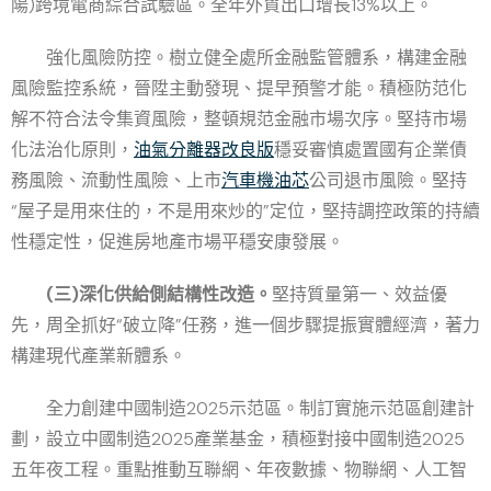
陽)跨境電商綜合試驗區。全年外貿出口增長13%以上。
強化風險防控。樹立健全處所金融監管體系，構建金融
風險監控系統，晉陞主動發現、提早預警才能。積極防范化
解不符合法令集資風險，整頓規范金融市場次序。堅持市場
化法治化原則，
油氣分離器改良版
穩妥審慎處置國有企業債
務風險、流動性風險、上市
汽車機油芯
公司退市風險。堅持
“屋子是用來住的，不是用來炒的”定位，堅持調控政策的持續
性穩定性，促進房地產市場平穩安康發展。
(三)深化供給側結構性改造。
堅持質量第一、效益優
先，周全抓好“破立降”任務，進一個步驟提振實體經濟，著力
構建現代產業新體系。
全力創建中國制造2025示范區。制訂實施示范區創建計
劃，設立中國制造2025產業基金，積極對接中國制造2025
五年夜工程。重點推動互聯網、年夜數據、物聯網、人工智