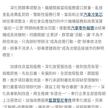
深化問題專項整治。繼續開展當局服務窗口質量、亂檢
查亂收費亂罰款、壟斷性服務行業、當局和企業
汽車冷氣芯
掉信專項整治，將社會反應強烈的中介機構服務和政策落實
“最后一公里”問題納進整治范圍。推動整
汽車零件報價
治結果
構成長效機制，持續開展“企業評、群眾議”活動，讓“不為不
辦找來由、只為辦好想辦法”成為自覺行動，使“辦事依法依
規、辦事不消求人、辦事便捷高效”成為沈陽這座城市的鮮明
標簽！
加速改良當局服務。深化放管服改造，做到放而有管、
過檻即進，先批后審、有偏則糾，全部旅程監督、跟蹤服
務。進步項目審批效能，奉行承諾制審批和容缺受理機制，
實行嚴重項目領辦代辦、建設工程“聯合審圖”“多測合一”。深
化商事軌制改造，周全推廣“多證合一”，奉行企業全部旅程網
上注冊登記。加強政務服務
藍寶堅尼零件
標準化建設，完美
“互聯網+政務服務”，擴年夜“一窗制”服務、延時服務范圍，