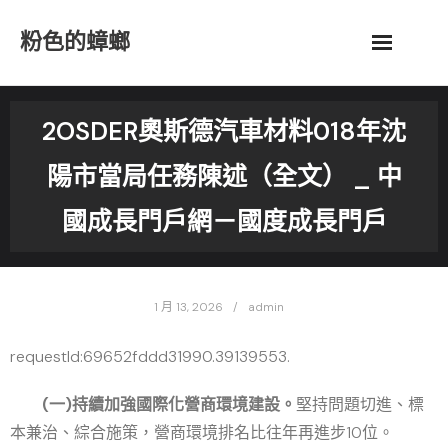
Skip
粉色的蟑螂
to
content
2OSDER奧斯德汽車材料018年沈
陽市當局任務陳述（全文） _ 中
國成長門戶網－國度成長門戶
1 月 13, 2026
admin
requestId:69652fddd31990.39139553.
(一)持續加強國際化營商環境建設。
堅持問題切進、標
本兼治、綜合施策，營商環境排名比往年再進步10位。