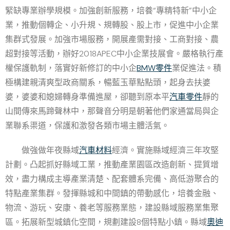
緊缺專業辦學規模。加強創新服務，培養“專精特新”中小企
業，推動個轉企、小升規、規轉股、股上市，促進中小企業
集群式發展。加強市場服務，開展產需對接、工商對接、農
超對接等活動，辦好2018APEC中小企業技展會。嚴格執行產
權保護軌制，落實好新修訂的中小企
BMW零件
業促進法。積
極構建親清爽型政商關系，暢藍玉華點點頭，起身去扶婆
婆，婆婆和媳婦轉身準備進屋，卻聽到原本平
汽車零件
靜的
山間傳來馬蹄聲林中，那聲音分明是朝著他們家通當局與企
業聯系渠道，保護和激發各類市場主體活氣。
做強做年夜縣域
汽車材料
經濟。實施縣域經濟三年攻堅
計劃。凸起抓好縣域工業，推動產業園區改造創新、提質增
效，盡力構成主導產業清楚、配套體系完備、高低游聚合的
特點產業集群。發揮縣城和中間鎮的帶動感化，培養金融、
物流、游玩、安康、養老等服務業態，建設縣域服務業集聚
區。拓展新型城鎮化空間，規劃建設8個特點小鎮。縣域
奧迪