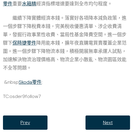
零件
重要
水箱精
經濟指標增速要達到全市均勻程度。
繼續下降實體經濟本錢。落實好各項降本減負政策，進
一個步驟下降稅費本錢，完美稅收優惠清單、涉企收費清
單，發掘行政事業性收費、當局性基金降費空間。進一個步
驟下
保時捷零件
降用能本錢，擴年夜直購電買賣覆蓋企業范
圍。進一個步驟下降物流本錢，積極開展無車承運人試點，
加速解決物流治理價格高、物流企業小散亂、物流園區效能
不全等問題。
&nbsp
Skoda零件
;
TC:osder9follow7
Prev
Next