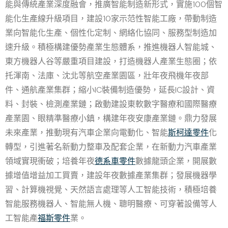
能與傳統產業深度融會，推廣智能制造新形式，實施100個智
能化生產線升級項目，建設10家示范性智能工廠，帶動制造
業向智能化生產、個性化定制、網絡化協同、服務型制造加
速升級。積極構建優勢產業生態體系，推進機器人智能城、
東方機器人谷等嚴重項目建設，打造機器人產業生態圈；依
托渾南、法庫、沈北等航空產業園區，壯年夜飛機年夜部
件、通航產業集群；縮小IC裝備制造優勢，延長IC設計、資
料、封裝、檢測產業鏈；啟動建設東軟數字醫療和國際醫療
產業園、眼精準醫療小鎮，構建年夜安康產業鏈。鼎力發展
未來產業，推動現有汽車企業向電動化、智能
斯柯達零件
化
轉型，引進著名新動力整車及配套企業，在新動力汽車產業
領域實現衝破；培養年夜
德系車零件
數據龍頭企業，開展數
據增值增益加工買賣，建設年夜數據產業集群；發展機器學
習、計算機視覺、天然語言處理等人工智能技術，積極培養
智能服務機器人、智能無人機、聰明醫療、可穿著設備等人
工智能產
福斯零件
業。