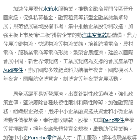
加速發展現代
水箱水
服務業。推動金融商貿開發區晉升
國家級，促進私募基金、融資租賃等新型金融業態集聚發
展；規范發展區域股權市場，集中推動企業股份制改造，加
強主板上市及“新三板”掛牌企業的動
汽車空氣芯
態儲備。鼎力
發展冷鏈物流、快遞物流等物流業態，培養跨境電商、農村
電商、服務業電商等電商形態。繁榮會展經濟，建設以國際
會展中間、新世界博覽館、工業展覽館為支撐的會展產業帶
Audi零件
，辦好國際多效能資料與結構年夜會、國際機器人
年夜會、國際航空博覽會、制博會等年夜型會展活動。
周全活躍平易近營經濟。出臺針對性政策辦法，強化政
策宣傳，堅決廢除各種歧視性限制和隱性障礙。加強融資服
務，組織銀企對接，用好中小企業融資攙扶資金和小微企業
流動性債權基金，奉行應收賬款、股權、知識
Benz零件
產權
等質押融資，擴年夜應急轉貸資金規模，啟動助保貸業務。
加強中小企
Porsche零件
業人才、用工服務，擴年夜職業教導