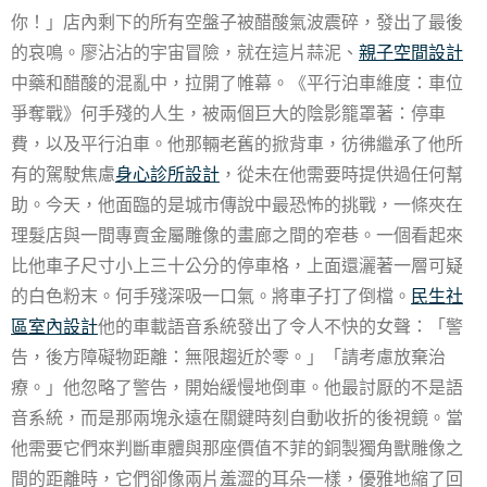
你！」店內剩下的所有空盤子被醋酸氣波震碎，發出了最後
的哀鳴。廖沾沾的宇宙冒險，就在這片蒜泥、
親子空間設計
中藥和醋酸的混亂中，拉開了帷幕。《平行泊車維度：車位
爭奪戰》何手殘的人生，被兩個巨大的陰影籠罩著：停車
費，以及平行泊車。他那輛老舊的掀背車，彷彿繼承了他所
有的駕駛焦慮
身心診所設計
，從未在他需要時提供過任何幫
助。今天，他面臨的是城市傳說中最恐怖的挑戰，一條夾在
理髮店與一間專賣金屬雕像的畫廊之間的窄巷。一個看起來
比他車子尺寸小上三十公分的停車格，上面還灑著一層可疑
的白色粉末。何手殘深吸一口氣。將車子打了倒檔。
民生社
區室內設計
他的車載語音系統發出了令人不快的女聲：「警
告，後方障礙物距離：無限趨近於零。」「請考慮放棄治
療。」他忽略了警告，開始緩慢地倒車。他最討厭的不是語
音系統，而是那兩塊永遠在關鍵時刻自動收折的後視鏡。當
他需要它們來判斷車體與那座價值不菲的銅製獨角獸雕像之
間的距離時，它們卻像兩片羞澀的耳朵一樣，優雅地縮了回