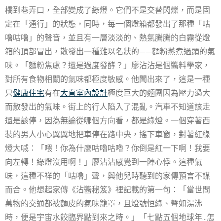
橋到巷弄口，全部變成了綠燈。它們不是交替閃爍，而是固
定在「通行」的狀態，同時，每一個燈箱都發出了那種「咕
嚕咕嚕」的聲音，並且有一層淡淡的、熱氣騰騰的白霧從燈
箱的頂部冒出，散發出一種難以名狀的——麵粉蒸煮過頭的氣
味。「麵粉焦慮？還是過度發酵？」廖沾沾是個醬料學家，
對所有食物相關的氣味都極度敏感。他聞出來了，這是一種
只
健康住宅
有在
大直室內設計
極度巨大的麵團因為壓力過大
而散發出的氣味。街上的行人陷入了混亂。汽車不知道該走
還是該停，因為無論從哪個方向看，都是綠燈。一個穿著西
裝的男人小心翼翼地把車停在路中央，搖下車窗，對著紅綠
燈大喊：「喂！你為什麼咕嚕咕嚕？你倒是紅一下啊！我要
向左轉！綠燈沒用啊！」廖沾沾感覺到一陣心悸。這種氣
味，這種不祥的「咕嚕」聲，與他兒時聽到的家傳預言不謀
而合。他想起家傳《沾醬秘笈》裡記載的第一句：「當世間
萬物的交通都被麵皮的氣味籠罩，且燈號恒綠、聲如湯沸
時，便是宇宙水餃臨界點到來之時。」「七點五個地球年…怎