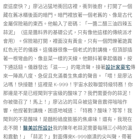
麼這麼快？」廖沾沾猛地衝回店裡，衝到後廚，打開了一個
藏在舊冰櫃後面的暗門。暗門裡放著一個老舊的、像是古代
金屬保險箱的東西。他輸入了密碼：「一醬二醋三油四辣五
蒜泥」（這是醬料界的基礎公式，只有像他這樣的傳統派才
會用）。保險箱打開，裡面沒有黃金，只有一個閃爍著詭異
紅色光芒的儀器。這儀器很像一個老式的對講機，但頂部插
著一根彎曲的、像韭菜一樣的天線。他顫抖著拿起儀器，按
下通話鈕。儀器發出「滋——」的電流聲，接著
設計家豪宅
傳
來一陣高八度、急促且充滿養生焦慮的聲音。「喂！是廖沾
沾嗎！快接聽！這裡是 K-999！宇宙水餃聯盟特級特務！你
那邊是不是已經聞到宇宙級的酸味了？我們需要你的蒜泥！
你被徵召了！馬上！」廖沾沾的耳朵被這聲音震得嗡嗡作
響，他捏著對講機，困惑地喊道：「特務？酸味？等等！我
聞到的不是酸味！是麵粉過度膨脹的焦慮味！還有，我現在
走不開！
醫美診所設計
我的陳年老蒜泥需要每隔三小時的溫
和震動！」「蒜泥？」對面傳來K-999崩潰的尖叫聲，帶著