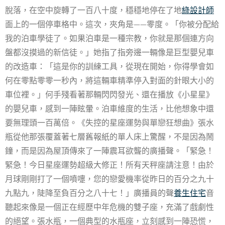
脫落，在空中旋轉了一百八十度，穩穩地停在了地
綠設計師
面上的一個停車格中。這次，夾角是——零度。「你被分配給
我的泊車學徒了。如果泊車是一種宗教，你就是那個連方向
盤都沒摸過的新信徒。」她指了指旁邊一輛像是巨型嬰兒車
的改造車：「這是你的訓練工具，從現在開始，你得學會如
何在零點零零一秒內，將這輛車精準停入對面的針眼大小的
車位裡。」何手殘看著那輛閃閃發光、還在播放《小星星》
的嬰兒車，感到一陣眩暈。泊車維度的生活，比他想象中還
要無理頭一百萬倍。《失控的星座運勢與單戀狂想曲》張水
瓶從他那張覆蓋著七層舊報紙的單人床上驚醒，不是因為鬧
鐘，而是因為屋頂傳來了一陣震耳欲聾的廣播聲。「緊急！
緊急！今日星座運勢超級大修正！所有天秤座請注意！由於
月球剛剛打了一個噴嚏，您的戀愛機率從昨日的百分之九十
九點九，陡降至負百分之八十七！」廣播員的聲
養生住宅
音
聽起來像是一個正在經歷中年危機的雙子座，充滿了戲劇性
的絕望。張水瓶，一個典型的水瓶座，立刻感到一陣恐慌，