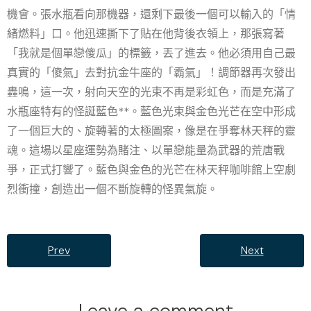
機會。張水瓶看向那機器，還剩下最後一個可以輸入的「情
緒燃料」口。他迅速撕下了貼在他背後衣領上，那張寫著
「我就是個單戀傻瓜」的標籤，丟了進去。他必須用自己最
真實的「傻氣」去對抗金牛座的「霸氣」！調節器再次發出
轟鳴，這一次，射向天空的光束不再是彩虹色，而是充滿了
水瓶座特有的怪誕藍色**。藍色光束與金色光芒在空中形成
了一個巨大的、旋轉著的太極圖案，像是在爭奪林天秤的靈
魂。這場以星座運勢為賭注、以單戀能量為武器的荒唐戰
爭，正式打響了。藍色與金色的光芒在林天秤咖啡館上空劇
烈衝撞，創造出一個不斷旋轉的怪異氣旋。
Prev
Next