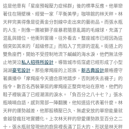
這是他患有「星座預報壓力症候群」後的標準反應。他單戀
著住在隔壁棟、經營一家「平衡美學」咖啡館的林天秤。林
天秤完美得像是從黃金分割線中走出來的藝術品。而張水瓶
的人生，則像一團被獅子座暴君隨意亂踢的毛線球，充滿了
混亂與錯位。他衝到窗邊，往外看去。整座城市已經因為這
個突如其來的「超級修正」而陷入了荒謬的混亂。街道上的
雙魚座們，開始不受控制地流下鹹鹹的海水淚，他們無法停
止地哭泣
私人招待所設計
，導致城市低窪處已經形成了小型
潟湖
豪宅設計
。那些摩羯座的上班族，
新古典設計
嚴格遵守
著廣播中「摩羯座今天適合原地踏步，否則將失去襪子」的
指令。數百名西裝筆挺的摩羯座正整齊地站在原地，他們的
鞋子裡裝滿了已經潮濕的淚水。「負百分之八十七？」張水
瓶喃喃自語，感到胃部一陣翻騰，他知道這代表著什麼。林
天秤的運勢越差，他那股積壓已久、無處安放的單戀能量就
會越發瘋狂地實體化。上次林天秤的戀愛運勢跌至百分之二
十，張水瓶就發現他的廚房裡長滿了巨大的、形狀是林天秤