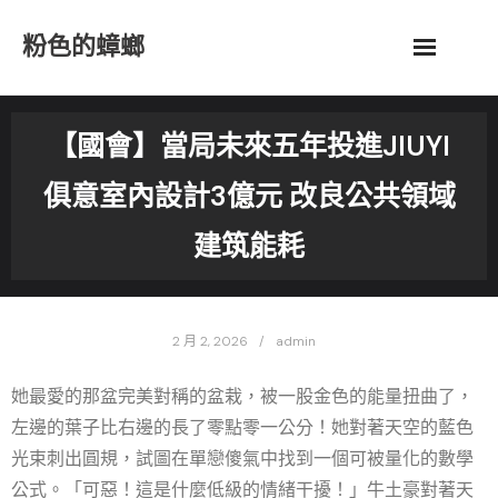
Skip
粉色的蟑螂
to
content
【國會】當局未來五年投進JIUYI
俱意室內設計3億元 改良公共領域
建筑能耗
2 月 2, 2026
admin
她最愛的那盆完美對稱的盆栽，被一股金色的能量扭曲了，
左邊的葉子比右邊的長了零點零一公分！她對著天空的藍色
光束刺出圓規，試圖在單戀傻氣中找到一個可被量化的數學
公式。「可惡！這是什麼低級的情緒干擾！」牛土豪對著天