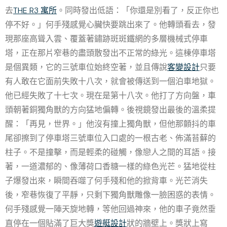
去
THE R3 寓所
。同時發出低語：「你還是別看了，反正你也
停不好。」何手殘感覺心臟快要跳出來了。他轉頭看去，發
現那座高聳入雲、覆蓋著鏽跡斑斑鐵網的多層機械式停車
塔，正在那片窄巷的盡頭散發出不正常的綠光。這棟停車塔
是個異類，它的三號車位始終空著，並且傳說
客變設計
只要
有人敢在它面前失敗十八次，就會被傳送到一個泊車地獄。
他已經失敗了十七次。現在是第十八次。他打了方向盤，車
頭朝著銅獨角獸的方向猛地偏轉。後視鏡發出最後的溫柔提
醒：「再見，世界。」他沒有撞上獨角獸，但他那顫抖的車
尾卻擦到了停車塔三號車位入口處的一根古老、佈滿苔蘚的
柱子。不是撞擊，而是輕柔的碰觸，像戀人之間的耳語。接
著，一道濃郁的、像薄荷口香糖一樣的綠色光芒。猛地從柱
子爆發出來，瞬間吞噬了何手殘和他的掀背車。光芒消失
後，窄巷恢復了平靜，只剩下獨角獸雕像一臉困惑的表情。
何手殘感覺一陣天旋地轉，等他回過神來，他的車子竟然垂
直停在一個貼滿了巨大獎
遊艇設計
狀的牆壁上。獎狀上寫