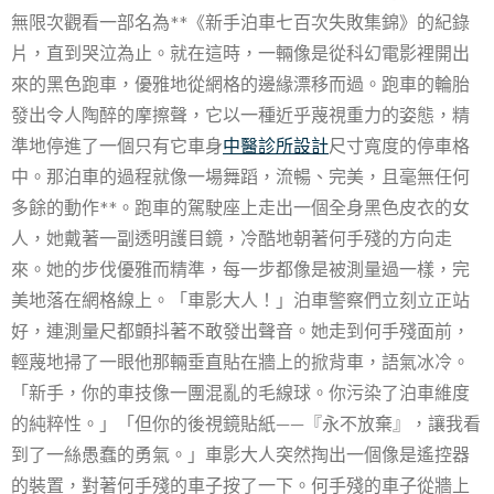
無限次觀看一部名為**《新手泊車七百次失敗集錦》的紀錄
片，直到哭泣為止。就在這時，一輛像是從科幻電影裡開出
來的黑色跑車，優雅地從網格的邊緣漂移而過。跑車的輪胎
發出令人陶醉的摩擦聲，它以一種近乎蔑視重力的姿態，精
準地停進了一個只有它車身
中醫診所設計
尺寸寬度的停車格
中。那泊車的過程就像一場舞蹈，流暢、完美，且毫無任何
多餘的動作**。跑車的駕駛座上走出一個全身黑色皮衣的女
人，她戴著一副透明護目鏡，冷酷地朝著何手殘的方向走
來。她的步伐優雅而精準，每一步都像是被測量過一樣，完
美地落在網格線上。「車影大人！」泊車警察們立刻立正站
好，連測量尺都顫抖著不敢發出聲音。她走到何手殘面前，
輕蔑地掃了一眼他那輛垂直貼在牆上的掀背車，語氣冰冷。
「新手，你的車技像一團混亂的毛線球。你污染了泊車維度
的純粹性。」「但你的後視鏡貼紙——『永不放棄』，讓我看
到了一絲愚蠢的勇氣。」車影大人突然掏出一個像是遙控器
的裝置，對著何手殘的車子按了一下。何手殘的車子從牆上