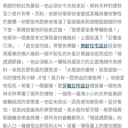
側臉的粉紅色蘑菇。他必須在今天結束前，將林天秤的運勢
至少提升到零。否則，他那份單戀就會變成某種具備攻擊性
的實體。他緊張地跑進他堆滿了星座圖表和過期甜甜圈的地
下室，那裡放著他的秘密武器。「我需要星象學輔助儀！」
他衝到一個像是老式彈珠臺的機器前，上面貼滿了「巨蟹座
已哭」、「處女座勿碰」等警告標籤。
樂齡住宅設計
這是他
用廢棄的唱片機和一個不知名的外星計算器改造而成的「情
感調節器」。他必須輸入一種極具感染力的正面情緒作為燃
料，來抵抗那負面的運勢波。「水瓶座的優勢，就是超脫一
切的理性與冷靜…才怪！我只有一腔熱血的傻氣啊！」他絕望
地低吼。他看了一眼腳邊。那
牙醫診所設計
裡放著一個他為
林天秤準備了兩年的禮物：一個用一萬塊小小的天秤座黃銅
齒輪組成的音樂盒。他從未送出，因為害怕被拒絕。這份害
怕，就是純度最高的單戀情感。張水瓶咬緊牙關，將那個黃
銅齒輪音樂盒砸爛，將所有的齒輪都倒入「情感調節器」的
輸入口。機器發出刺耳的尖叫，接著，彈珠臺上的燈光開始