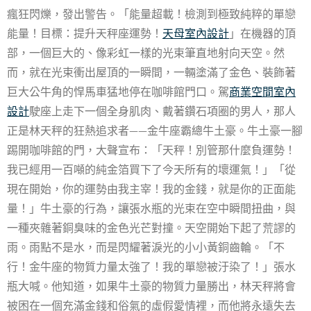
瘋狂閃爍，發出警告。「能量超載！檢測到極致純粹的單戀
能量！目標：提升天秤座運勢！
天母室內設計
」在機器的頂
部，一個巨大的、像彩虹一樣的光束筆直地射向天空。然
而，就在光束衝出屋頂的一瞬間，一輛塗滿了金色、裝飾著
巨大公牛角的悍馬車猛地停在咖啡館門口。駕
商業空間室內
設計
駛座上走下一個全身肌肉、戴著鑽石項圈的男人，那人
正是林天秤的狂熱追求者——金牛座霸總牛土豪。牛土豪一腳
踢開咖啡館的門，大聲宣布：「天秤！別管那什麼負運勢！
我已經用一百噸的純金箔買下了今天所有的壞運氣！」「從
現在開始，你的運勢由我主宰！我的金錢，就是你的正面能
量！」牛土豪的行為，讓張水瓶的光束在空中瞬間扭曲，與
一種夾雜著銅臭味的金色光芒對撞。天空開始下起了荒謬的
雨。雨點不是水，而是閃耀著淚光的小小黃銅齒輪。「不
行！金牛座的物質力量太強了！我的單戀被汙染了！」張水
瓶大喊。他知道，如果牛土豪的物質力量勝出，林天秤將會
被困在一個充滿金錢和俗氣的虛假愛情裡，而他將永遠失去