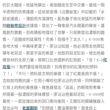
的巨大麵皮。他猛地擲出，兩張麵皮在空中交疊，變成一個
半透明的防禦護盾。這就是家傳《沾醬秘笈》中記載的「水
餃皮護盾」，薄韌而充滿彈性。藍色離子炮光束猛烈地擊中
麵
綠裝修設計
皮護盾，發出了一聲像是汽水開蓋的聲音。護
盾劇烈震動，但奇蹟般地擋住了攻擊，只是散發出濃郁的麵
香。「這麵皮的延展性！完美！但撐不了太久！」K-999焦
急地大喊，中藥味更濃了。廖沾沾知道，他必須帶走他那缸
陳年老蒜泥，那是宇宙的希望。他跑到蒜泥缸前，使出他搬
運食材的全部力量，將那口比他還胖的缸抱起。「走！K-9
侘
寂風
99！我們要從後院逃跑！別再管你的紅棗枸杞燃料
了！」「不行！燃料是文明的基礎！沒了紅棗我飛不遠！」
吉娃娃特務抗議。它用小嘴咬住廖沾沾的衣領，同時開啟了
它背上的枸杞推進器。推進器發出「滋滋」的輕微煎煮聲，
伴隨著一股濃郁的蔘味爆發。廖沾沾抱著蒜泥缸、K-999咬
著他，一起從撞出來的洞口衝向後院。王醋狂的醋罐機器人
發出尖叫：
老屋翻新
「別想逃！醬油黨餘孽！我會追上