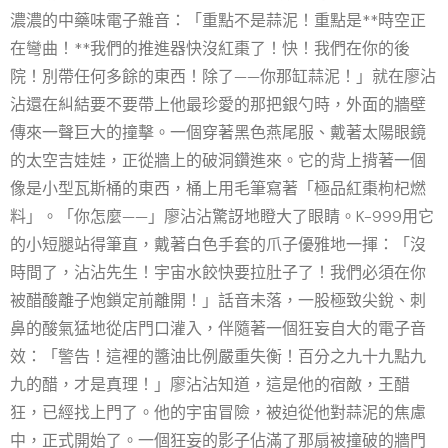
濃濃的中藥味電子雜音：「重點不是蒜泥！重點是**時空正
在彎曲！**我們的推進器快沒紅棗了！快！我們在你的後
院！別帶任何多餘的東西！除了——你那缸蒜泥！」就在廖沾
沾還在糾結要不要帶上他最珍愛的那把銀勺時，外面的牆壁
傳來一聲巨大的撞擊。一個穿著黑色燕尾服、戴著太陽眼鏡
的太空吉娃娃，正從牆上的破洞鑽進來。它的背上揹著一個
像是小型瓦斯桶的東西，桶上用毛筆寫著「極品紅棗枸杞燃
料」。「你怎麼——」廖沾沾驚訝地瞪大了眼睛。K-999用它
的小短腿站得筆直，戴著白色手套的爪子優雅地一揮：「沒
時間了，沾沾先生！宇宙水餃快要拉肚子了！我們必須在你
被醋酸離子炮鎖定前離開！」話音未落，一股極致尖銳、刺
鼻的酸氣猛地從店門口灌入，伴隨著一個狂妄自大的電子音
效：「警告！這裡的醬油比例嚴重失衡！百分之九十九點九
九的醋，才是真理！」廖沾沾知道，這是他的宿敵，王醋
狂，已經找上門了。他的宇宙冒險，被迫從他對蒜泥的焦慮
中，正式開始了。一個狂妄的影子佔滿了那扇被撞破的牆門