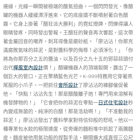
邊緣，光線一瞬間被極端的酸氣扭曲。一個閃閃發光、像醋
罐的機器人緩緩漂浮進來，它的底座還不斷噴射著白色醋
霧。它身上掛著「醋狂派大勝利」的霓虹燈牌，閃爍得讓人
眼睛發疼，同時發出警報。王醋狂的聲音再次響起，這次帶
著金屬回音的嘲弄，刺耳得像是磨砂紙。「廖沾沾！你那充
滿腐敗氣味的蒜泥，是對醬料學的侮辱！必須淨化！」「你
將為你那百分之五的醬油，以及百分之九十五的邪惡蒜頭付
出代
禪風室內設計
價！」醋罐機器人的頂端裂開，露出了一
個巨大的管口，正在聚積藍色光芒。K-999特務用它穿著燕
尾服的小爪子，一把抓住
會所設計
了廖沾沾的褲腳催促著
他。「快點！沾沾先生！那是醋酸離子炮！專門用來溶解有
機發酵物的！」「它會把你的蒜泥在零點一
日式住宅設計
秒
內變成無菌的、純淨的白醋！那是浩劫啊！」「不准動我的
蒜泥！」廖沾沾發出了醬料學家對待信仰般的怒吼。他以一
種專業包水餃的極限速度，從旁邊的麵粉堆中抓起了兩團麵
皮。麵皮被他用氣功般的捏製手法，瞬間擴大成直徑三公尺