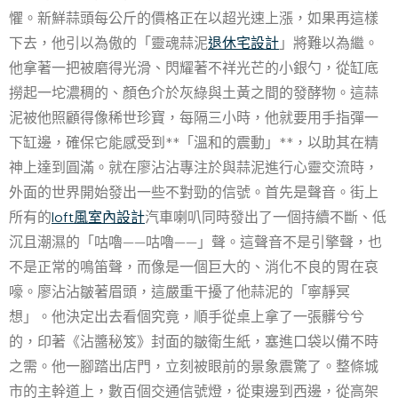
懼。新鮮蒜頭每公斤的價格正在以超光速上漲，如果再這樣
下去，他引以為傲的「靈魂蒜泥
退休宅設計
」將難以為繼。
他拿著一把被磨得光滑、閃耀著不祥光芒的小銀勺，從缸底
撈起一坨濃稠的、顏色介於灰綠與土黃之間的發酵物。這蒜
泥被他照顧得像稀世珍寶，每隔三小時，他就要用手指彈一
下缸邊，確保它能感受到**「溫和的震動」**，以助其在精
神上達到圓滿。就在廖沾沾專注於與蒜泥進行心靈交流時，
外面的世界開始發出一些不對勁的信號。首先是聲音。街上
所有的
loft風室內設計
汽車喇叭同時發出了一個持續不斷、低
沉且潮濕的「咕嚕——咕嚕——」聲。這聲音不是引擎聲，也
不是正常的鳴笛聲，而像是一個巨大的、消化不良的胃在哀
嚎。廖沾沾皺著眉頭，這嚴重干擾了他蒜泥的「寧靜冥
想」。他決定出去看個究竟，順手從桌上拿了一張髒兮兮
的，印著《沾醬秘笈》封面的皺衛生紙，塞進口袋以備不時
之需。他一腳踏出店門，立刻被眼前的景象震驚了。整條城
市的主幹道上，數百個交通信號燈，從東邊到西邊，從高架