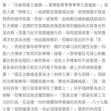
著：「完美倒車入庫獎——第零點零零零零零九度偏差。」落
款人是「倒車王」。他趕緊從車窗探出頭，發現周圍不再是
熟悉的城市街道，而是一望無際、由無數白線和編號組成的
巨大網格。這裡的空氣聞起來像是新買的輪胎和劣質香水的
混合物，而重力似乎是隨機變化的，有時感覺很重，有時像
漂浮在游泳池裡。他試圖按喇叭，但喇叭發出的不是「叭
叭」，而是他童年時學會的、關於泊車口訣的魔性兒歌。四
面八方傳來了刺耳的剎車聲，接著，一群穿著反光背心和戴
著白色安全帽的人朝他衝來。這些人手裡拿的不是警棍，而
是長長的測量尺和巨大的電子角度儀，臉上的表情極度嚴
肅。「違反泊車維度基本法！斜停入庫！罪大惡極！」領頭
的泊車警察用一個擴音器大喊，聲音充滿機械感。「我、我
沒有斜停！我只是垂直停在了牆壁上！」何手殘趕緊為自己
辯解，但聲音因為恐懼而顫抖。「垂直泊車？那是在第三次
元的行為，在這裡，你的車體與停車線的夾角是——八十九點
七度！按照維度法則，你必須接受懲罰！」懲罰的內容是：