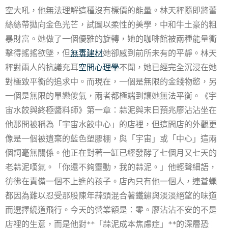
空大吼，他無法理解這種沒有標價的能量。林天秤隨即將蕾
絲絲帶拋向金色光芒，試圖以柔性的美學，中和牛土豪的粗
暴財富。她做了一個優雅的旋轉，她的咖啡館被兩種能量衝
擊得搖搖欲墜，但
無毒建材
她卻感到前所未有的平靜。林天
秤對兩人的抗議充耳
空間心理學
不聞，她已經完全沉浸在她
對極致平衡的追求中。而現在，一個是無限的金錢物慾，另
一個是無限的單戀傻氣，兩者都極端到讓她無法平衡。《宇
宙水餃與終極醬料師》第一章：蒜泥與末日預兆廖沾沾坐在
他那間被稱為「宇宙水餃中心」的店裡，但這間店的外觀更
像是一個被遺棄的藍色塑膠棚，與「宇宙」或「中心」這兩
個詞毫無關係。他正在對著一缸已經發酵了七個月又七天的
老蒜泥嘆氣。「你還不夠靈動，我的蒜泥。」他輕聲細語，
彷彿在責備一個不上進的孩子。店內只有他一個人，連蒼蠅
都因為難以忍受那股陳年蒜頭混合著鐵鏽與淡淡絕望的味道
而選擇繞道飛行。今天的營業額是：零。廖沾沾不安的不是
店裡的生意，而是他對**「蒜泥成本焦慮症」**的深層恐