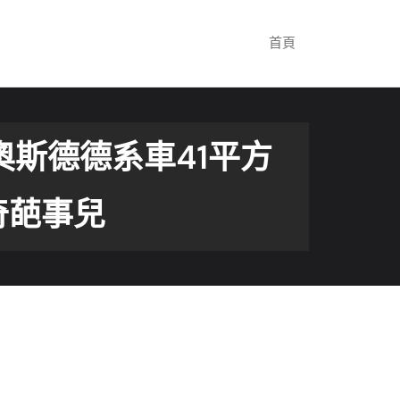
首頁
奧斯德德系車41平方
奇葩事兒