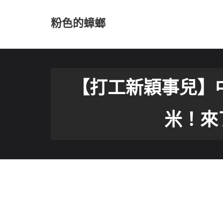
Skip
to
粉色的蟑螂
content
【打工新穎事兒】中
米！來