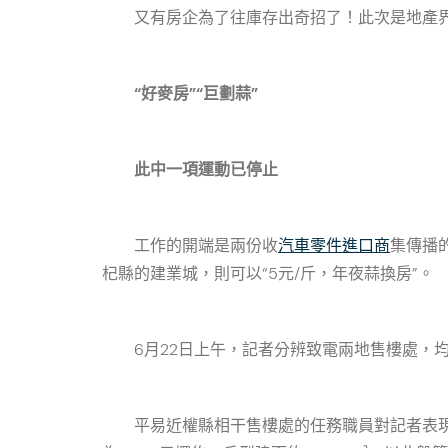
又有房企為了往庫存出奇招了！此次是地產界的
“好麥房”“巨劃蒜”
此中一項運動已停止
工作的開端是兩份收
汽車零件進口商
集傳播的
杞縣的建業城，則可以“5元/斤，年夜蒜換房”。
6月22日上午，記者分辨致電兩地售樓處，均
平易近權縣相干售樓處的任務職員對記者表現