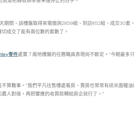
也就是杞縣收蒜季差未幾停止的日子。
期間，該樓盤取得來電徵詢2859組、到訪852組、成交30套
確切成交了能有兩位數的套數了。
ntley零件
處置？兩地樓盤的任務職員表現尚不斷定。“今朝最多
算難事。“我們平凡往售樓處看房、賣房也常常有送米面糧油
和農人對接，再把響應的收買款轉給房企就行了。”