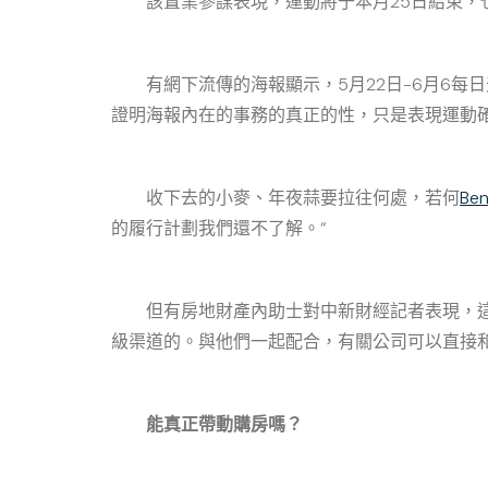
該置業參謀表現，運動將于本月25日結束，
有網下流傳的海報顯示，5月22日-6月6每日天
證明海報內在的事務的真正的性，只是表現運動
收下去的小麥、年夜蒜要拉往何處，若何
Be
的履行計劃我們還不了解。“
但有房地財產內助士對中新財經記者表現，這不
級渠道的。與他們一起配合，有關公司可以直接
能真正帶動購房嗎？