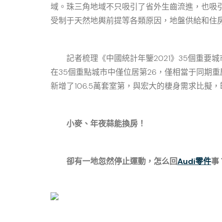
域。珠三角地域不只吸引了省外生齒流進，也吸
受制于天然地輿前提等各類原因，地盤供給和住
記者梳理《中國統計年鑒2021》35個重要城市積
在35個重點城市中僅位居第26，僅相當于同期重慶的
新增了106.5萬套室第，與宏大的棲身需求比擬
小麥、年夜蒜能換房！
卻有一地忽然停止運動，怎么回
Audi零件
事