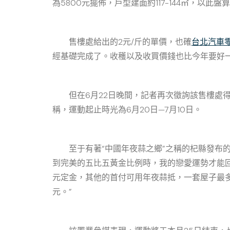
為5800元擺佈，戶型建面約117-144㎡，以此
售樓處給出的2元/斤的單價，也確
台北汽車
經基礎完成了。收穫以及收買價錢也比今年要好
但在6月22日晚間，記者再次徵詢該售樓處得知
稱，運動起止時光為6月20日—7月10日。
至于有著“中國年夜蒜之鄉”之稱的杞縣發布的
到完美的五比五黃金比例時，我的戀愛運勢才能
元定金，其他的首付可用年夜蒜抵，一套屋子最多
元。”