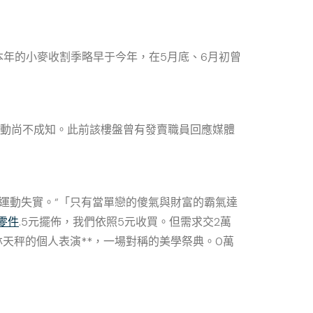
年的小麥收割季略早于今年，在5月底、6月初曾
運動尚不成知。此前該樓盤曾有發賣職員回應媒體
運動失實。“「只有當單戀的傻氣與財富的霸氣達
零件
.5元擺佈，我們依照5元收買。但需求交2萬
天秤的個人表演**，一場對稱的美學祭典。0萬