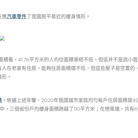
反應
汽車零件
了我國居平易近的棲身情形。
面積看，41.76平方米的人均住面積曾經不低，但這并不是說
有人在老家有住房，能夠住房面積還不低，但這些屋子是空置的
情形。
精
。依據上述年鑒，2020年我國城市家庭均勻每戶住房面積是92
此中，三個省份戶均棲身面積跨越了110平方米；在榜尾端，共有