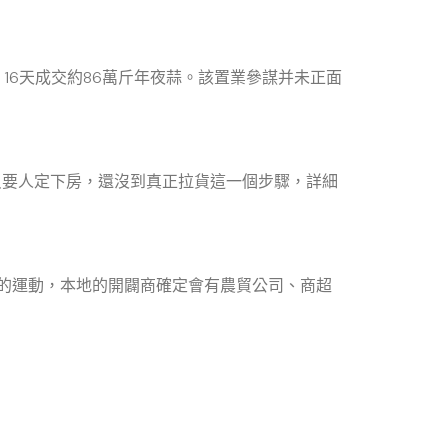
，16天成交約86萬斤年夜蒜。該置業參謀并未正面
只要人定下房，還沒到真正拉貨這一個步驟，詳細
的運動，本地的開闢商確定會有農貿公司、商超