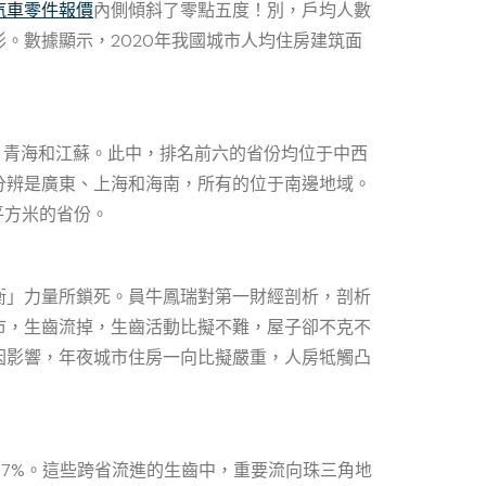
汽車零件報價
內側傾斜了零點五度！別，戶均人數
。數據顯示，2020年我國城市人均住房建筑面
青海和江蘇。此中，排名前六的省份均位于中西
分辨是廣東、上海和海南，所有的位于南邊地域。
平方米的省份。
」力量所鎖死。員牛鳳瑞對第一財經剖析，剖析
市，生齒流掉，生齒活動比擬不難，屋子卻不克不
因影響，年夜城市住房一向比擬嚴重，人房牴觸凸
.7%。這些跨省流進的生齒中，重要流向珠三角地