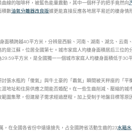
曲線的咖啡杯，被藍色能量震動，其中一個杯子的把手竟然向
面積數
油氣分離器改良版
據更能直接反應各地居平易近的棲身情形
面積跨越40平方米，分辨是西躲、河南、湖南、湖北、云南、
高的是江蘇，位居全國第七。城市家庭人均棲身面積居后三位的
29.59平方米，是全國獨一一個城市家庭人均棲身面積低于30
張水瓶的「傻氣」與牛土豪的「霸氣」瞬間被天秤座的「平衡
生涯地址和住房供應之間能否婚配。在一些生齒削減、壓縮的城
夜範圍集聚，但建屋子需求經過歷程，加上受制于地盤目標等原
萬，在全國各省份中遠遠搶先，占全國跨省活動生齒的23
水箱水