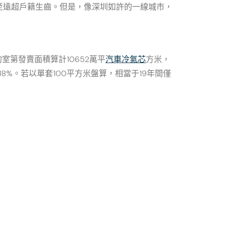
至遠超戶籍生齒。但是，像深圳如許的一線城市，
室第發賣面積算計10652萬平
汽車冷氣芯
方米，
的38%。若以單套100平方米盤算，相當于19年間僅