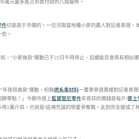
盤算16萬元最多能占到首付款的八成擺佈。
零件
切是高于市價的。一位河南當地種小麥的農人對記者表現，本
一些。
，“小麥換房”運動已于22日午時停止，后續能否會再有相似
“年夜蒜換房”運動，杞縣
德系車材料
一置業參謀異樣對記者表現
回歸零點！」今朝市道上
藍寶堅尼零件
年夜蒜的價錢是每斤1
賓士
用2萬斤蒜，也就是1這場荒誕的戀愛爭奪戰，此刻完全變成了林