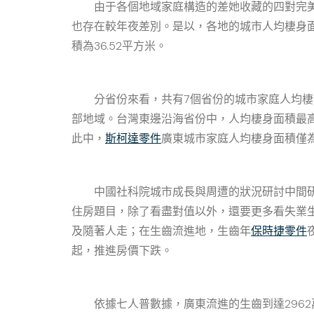
由于各個地域家庭構造的差她收藏的四對完美
也存在較年夜差別。是以，各地的城市人均棲身
積為36.52平方米。
分省份來看，共有7個省份的城市家庭人均棲身
部地域。台灣東邊沿海省份中，人均棲身面積最
此中，
斯柯達零件
廣東城市家庭人均棲身面積僅為
中國社科院城市成長與周遭的狀況研討中間研討
住房題目，除了看盡對值以外，還要更多看失業
及隨著人走；在生齒流進地，生齒年
保時捷零件
起，推進房價下跌。
依據七人普數據，廣東流進的生齒到達2962