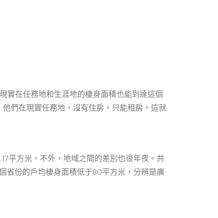
小我現實在任務地和生涯地的棲身面積也能到達這個
，他們在現實任務地，沒有住房，只能租房。這就
.17平方米。不外，地域之間的差別也很年夜。共
6個省份的戶均棲身面積低于80平方米，分辨是廣