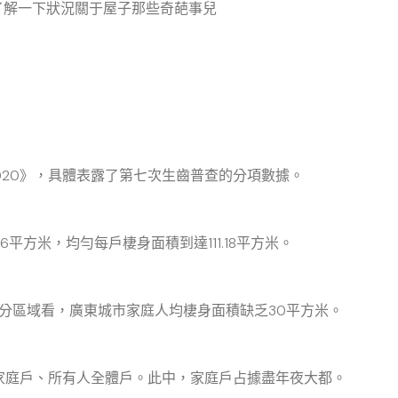
解一下狀況關于屋子那些奇葩事兒
20》，具體表露了第七次生齒普查的分項數據。
方米，均勻每戶棲身面積到達111.18平方米。
分區域看，廣東城市家庭人均棲身面積缺乏30平方米。
家庭戶、所有人全體戶。此中，家庭戶占據盡年夜大都。