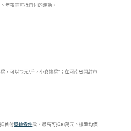
、年夜蒜可抵首付的運動。
房，可以“2元/斤，小麥換房”；在河南省開封市
抵首付
奧迪零件
款，最高可抵16萬元。樓盤均價