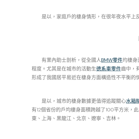
是以，家庭戶的棲身情形，在很年夜水平上
有業內助士剖析，從全國人
BMW零件
均棲身
程度。尤其是在城市的活動生
德系車零件
齒中，
形成了我國居平易近在棲身方面構造性不平衡的
是以，城市的棲身數據更值得追蹤關心
水箱
有12個省份的戶均棲身面積跨越了100平方米，
東、上海、黑龍江、北京、遼寧、吉林。