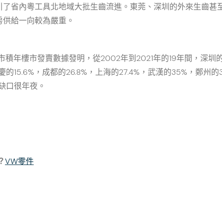
引了省內粵工具北地域大批生齒流進。東莞、深圳的外來生齒甚
房供給一向較為嚴重。
年樓市發賣數據發明，從2002年到2021年的19年間，深圳的
15.6%，成都的26.8%，上海的27.4%，武漢的35%，鄭州
，缺口很年夜。
？
VW零件