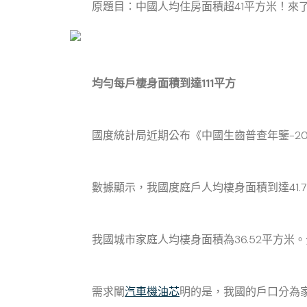
原題目：中國人均住房面積超41平方米！來了
均勻每戶棲身面積到達111平方
國度統計局近期公布《中國生齒普查年鑒-20
數據顯示，我國度庭戶人均棲身面積到達41.76平
我國城市家庭人均棲身面積為36.52平方米。
需求闡
汽車機油芯
明的是，我國的戶口分為