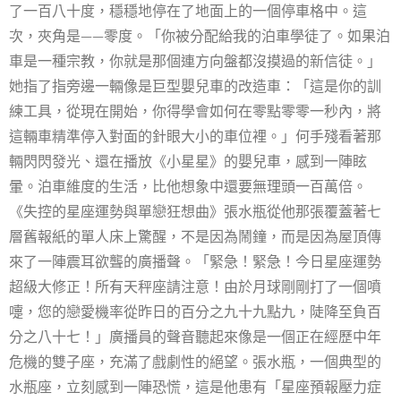
了一百八十度，穩穩地停在了地面上的一個停車格中。這
次，夾角是——零度。「你被分配給我的泊車學徒了。如果泊
車是一種宗教，你就是那個連方向盤都沒摸過的新信徒。」
她指了指旁邊一輛像是巨型嬰兒車的改造車：「這是你的訓
練工具，從現在開始，你得學會如何在零點零零一秒內，將
這輛車精準停入對面的針眼大小的車位裡。」何手殘看著那
輛閃閃發光、還在播放《小星星》的嬰兒車，感到一陣眩
暈。泊車維度的生活，比他想象中還要無理頭一百萬倍。
《失控的星座運勢與單戀狂想曲》張水瓶從他那張覆蓋著七
層舊報紙的單人床上驚醒，不是因為鬧鐘，而是因為屋頂傳
來了一陣震耳欲聾的廣播聲。「緊急！緊急！今日星座運勢
超級大修正！所有天秤座請注意！由於月球剛剛打了一個噴
嚏，您的戀愛機率從昨日的百分之九十九點九，陡降至負百
分之八十七！」廣播員的聲音聽起來像是一個正在經歷中年
危機的雙子座，充滿了戲劇性的絕望。張水瓶，一個典型的
水瓶座，立刻感到一陣恐慌，這是他患有「星座預報壓力症