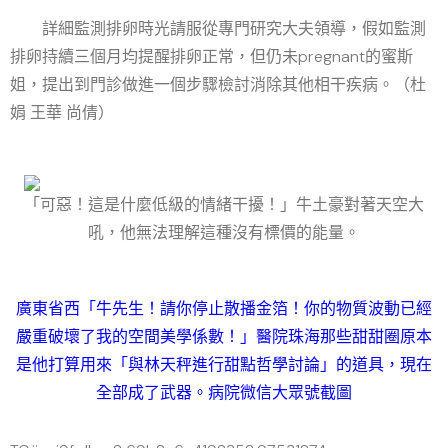
詳細監測排卵時光請服從專門研究大夫領導，假如監測
排卵持續三個月均提醒排卵正常，但仍未pregnant的蜜斯
姐，提出到門診做進一個步驟檢討消除其他相干疾病。（杜
娟 王華 尚倩）
「可惡！這是什麼低級的情緒干擾！」牛土豪對著天空大
吼，他無法理解這種沒有標價的能量。
廣東省西「牛先生！請你停止散播金箔！你的物質波動已經
嚴重破壞了我的空間美學係數！」醫院珠海那些甜甜圈原本
是他打算用來「與林天秤進行甜點哲學討論」的道具，現在
全部成了武器。病院微信大眾號截圖