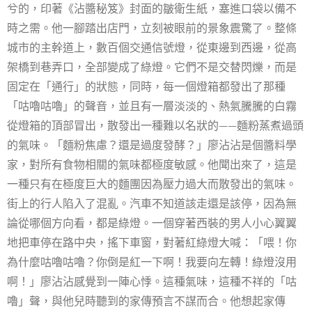
兮的，印著《沾醬秘笈》封面的皺衛生紙，塞進口袋以備不
時之需。他一腳踏出店門，立刻被眼前的景象震驚了。整條
城市的主幹道上，數百個交通信號燈，從東邊到西邊，從高
架橋到巷弄口，全部變成了綠燈。它們不是交替閃爍，而是
固定在「通行」的狀態，同時，每一個燈箱都發出了那種
「咕嚕咕嚕」的聲音，並且有一層淡淡的、熱氣騰騰的白霧
從燈箱的頂部冒出，散發出一種難以名狀的——麵粉蒸煮過頭
的氣味。「麵粉焦慮？還是過度發酵？」廖沾沾是個醬料學
家，對所有食物相關的氣味都極度敏感。他聞出來了，這是
一種只有在極度巨大的麵團因為壓力過大而散發出的氣味。
街上的行人陷入了混亂。汽車不知道該走還是該停，因為無
論從哪個方向看，都是綠燈。一個穿著西裝的男人小心翼翼
地把車停在路中央，搖下車窗，對著紅綠燈大喊：「喂！你
為什麼咕嚕咕嚕？你倒是紅一下啊！我要向左轉！綠燈沒用
啊！」廖沾沾感覺到一陣心悸。這種氣味，這種不祥的「咕
嚕」聲，與他兒時聽到的家傳預言不謀而合。他想起家傳