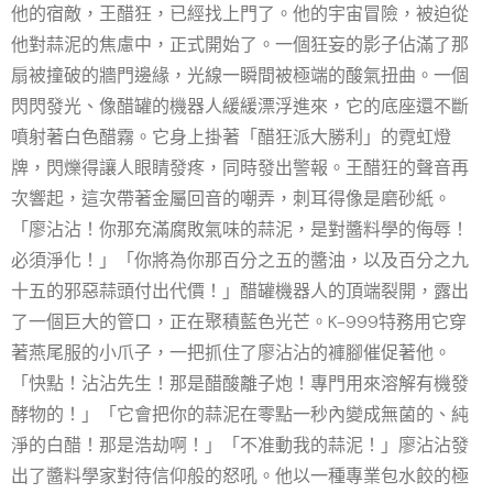
他的宿敵，王醋狂，已經找上門了。他的宇宙冒險，被迫從
他對蒜泥的焦慮中，正式開始了。一個狂妄的影子佔滿了那
扇被撞破的牆門邊緣，光線一瞬間被極端的酸氣扭曲。一個
閃閃發光、像醋罐的機器人緩緩漂浮進來，它的底座還不斷
噴射著白色醋霧。它身上掛著「醋狂派大勝利」的霓虹燈
牌，閃爍得讓人眼睛發疼，同時發出警報。王醋狂的聲音再
次響起，這次帶著金屬回音的嘲弄，刺耳得像是磨砂紙。
「廖沾沾！你那充滿腐敗氣味的蒜泥，是對醬料學的侮辱！
必須淨化！」「你將為你那百分之五的醬油，以及百分之九
十五的邪惡蒜頭付出代價！」醋罐機器人的頂端裂開，露出
了一個巨大的管口，正在聚積藍色光芒。K-999特務用它穿
著燕尾服的小爪子，一把抓住了廖沾沾的褲腳催促著他。
「快點！沾沾先生！那是醋酸離子炮！專門用來溶解有機發
酵物的！」「它會把你的蒜泥在零點一秒內變成無菌的、純
淨的白醋！那是浩劫啊！」「不准動我的蒜泥！」廖沾沾發
出了醬料學家對待信仰般的怒吼。他以一種專業包水餃的極