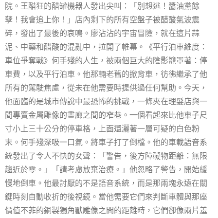
院。王醋狂的醋罐機器人發出尖叫：「別想逃！醬油黨餘
孽！我會追上你！」店內剩下的所有空盤子被醋酸氣波震
碎，發出了最後的哀鳴。廖沾沾的宇宙冒險，就在這片蒜
泥、中藥和醋酸的混亂中，拉開了帷幕。《平行泊車維度：
車位爭奪戰》何手殘的人生，被兩個巨大的陰影籠罩著：停
車費，以及平行泊車。他那輛老舊的掀背車，彷彿繼承了他
所有的駕駛焦慮，從未在他需要時提供過任何幫助。今天，
他面臨的是城市傳說中最恐怖的挑戰，一條夾在理髮店與一
間專賣金屬雕像的畫廊之間的窄巷。一個看起來比他車子尺
寸小上三十公分的停車格，上面還灑著一層可疑的白色粉
末。何手殘深吸一口氣。將車子打了倒檔。他的車載語音系
統發出了令人不快的女聲：「警告，後方障礙物距離：無限
趨近於零。」「請考慮放棄治療。」他忽略了警告，開始緩
慢地倒車。他最討厭的不是語音系統，而是那兩塊永遠在關
鍵時刻自動收折的後視鏡。當他需要它們來判斷車體與那座
價值不菲的銅製獨角獸雕像之間的距離時，它們卻像兩片羞