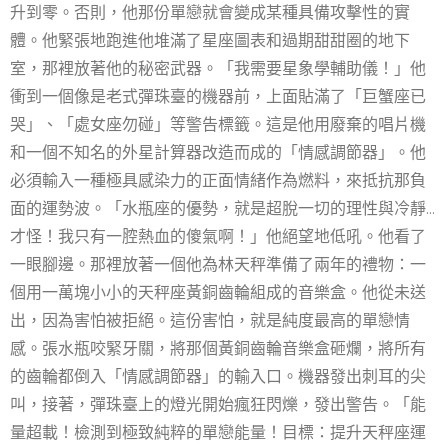
升到零。否則，他那份單戀就會變成某種具備攻擊性的實
體。他緊張地跑進他堆滿了星座圖表和過期甜甜圈的地下
室，那裡放著他的秘密武器。「我需要星象學輔助儀！」他
衝到一個像是老式彈珠臺的機器前，上面貼滿了「巨蟹座已
哭」、「處女座勿碰」等警告標籤。這是他用廢棄的唱片機
和一個不知名的外星計算器改造而成的「情感調節器」。他
必須輸入一種極具感染力的正面情緒作為燃料，來抵抗那負
面的運勢波。「水瓶座的優勢，就是超脫一切的理性與冷靜…
才怪！我只有一腔熱血的傻氣啊！」他絕望地低吼。他看了
一眼腳邊。那裡放著一個他為林天秤準備了兩年的禮物：一
個用一萬塊小小的天秤座黃銅齒輪組成的音樂盒。他從未送
出，因為害怕被拒絕。這份害怕，就是純度最高的單戀情
感。張水瓶咬緊牙關，將那個黃銅齒輪音樂盒砸爛，將所有
的齒輪都倒入「情感調節器」的輸入口。機器發出刺耳的尖
叫，接著，彈珠臺上的燈光開始瘋狂閃爍，發出警告。「能
量超載！檢測到極致純粹的單戀能量！目標：提升天秤座運