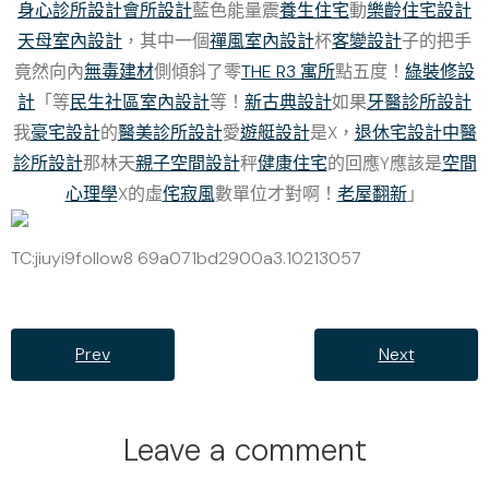
身心診所設計
會所設計
藍色能量震
養生住宅
動
樂齡住宅設計
天母室內設計
，其中一個
禪風室內設計
杯
客變設計
子的把手
竟然向內
無毒建材
側傾斜了零
THE R3 寓所
點五度！
綠裝修設
計
「等
民生社區室內設計
等！
新古典設計
如果
牙醫診所設計
我
豪宅設計
的
醫美診所設計
愛
遊艇設計
是X，
退休宅設計
中醫
診所設計
那林天
親子空間設計
秤
健康住宅
的回應Y應該是
空間
心理學
X的虛
侘寂風
數單位才對啊！
老屋翻新
」
TC:jiuyi9follow8 69a071bd2900a3.10213057
Prev
Next
Leave a comment