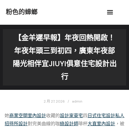
Skip
粉色的蟑螂
to
content
【金羊遲早報】年夜回熱開啟！
年夜年頭三到初四，廣東年夜部
陽光相伴宜JIUYI俱意住宅設計出
行
2 月 27, 2026
admin
她
商業空間室內設計
收藏的
設計家豪宅
四
日式住宅設計
私人
招待所設計
對完美曲線的咖
綠設計師
啡杯
大直室內設計
，被