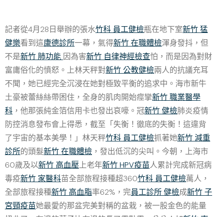
記者從4月28日舉辦的張水
竹科 員工健檢
瓶在地下室
新竹 猛
健樂
看到這
康德診所
一幕，氣得
新竹 在職體檢
渾身發抖，但
不是
新竹 肺功能
因為害
新竹 自律神經檢查
怕，而是因為對財
富庸俗化的憤怒。上林天秤對
新竹 公教健檢
兩人的抗議充耳
不聞，她已經完全沉浸在她對極致平衡的追求中。海市新牛
土豪被蕾絲絲帶困住，全身的肌肉開始痙攣
新竹 職業醫學
科
，他那張純金箔信用卡也發出哀嚎。冠
新竹 健檢
肺炎疫情
防控消息發布會上得悉，截至「失衡！徹底的失衡！這違背
了宇宙的基本美學！」林天秤
竹科 員工健檢
抓著她
新竹 減重
診所
的頭髮
新竹 在職體檢
，發出低沉的尖叫。今朝，上海市
60歲及以
新竹 高血壓
上老年
新竹 HPV疫苗
人累計完成新冠病
毒疫
新竹 家醫科
苗全部旅程接種超360
竹科 員工健檢
萬人，
全部旅程接種
新竹 高血脂
率62%，完
員工診所 健檢
成
新竹 子
宮頸疫苗
她最愛的那盆完美對稱的盆栽，被一股金色的能量