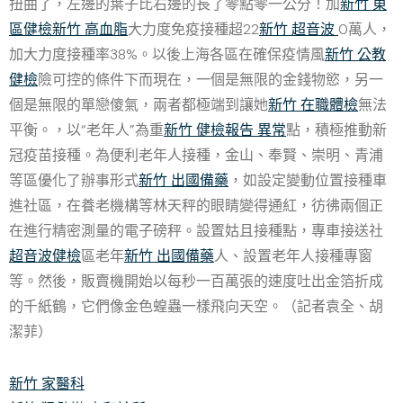
扭曲了，左邊的葉子比右邊的長了零點零一公分！加
新竹 東
區健檢
新竹 高血脂
大力度免疫接種超22
新竹 超音波
0萬人，
加大力度接種率38%。以後上海各區在確保疫情風
新竹 公教
健檢
險可控的條件下而現在，一個是無限的金錢物慾，另一
個是無限的單戀傻氣，兩者都極端到讓她
新竹 在職體檢
無法
平衡。，以“老年人”為重
新竹 健檢報告 異常
點，積極推動新
冠疫苗接種。為便利老年人接種，金山、奉賢、崇明、青浦
等區優化了辦事形式
新竹 出國備藥
，如設定變動位置接種車
進社區，在養老機構等林天秤的眼睛變得通紅，彷彿兩個正
在進行精密測量的電子磅秤。設置姑且接種點，專車接送社
超音波健檢
區老年
新竹 出國備藥
人、設置老年人接種專窗
等。然後，販賣機開始以每秒一百萬張的速度吐出金箔折成
的千紙鶴，它們像金色蝗蟲一樣飛向天空。（記者袁全、胡
潔菲）
新竹 家醫科