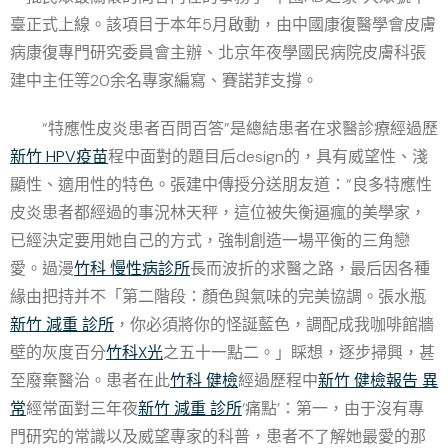
臺正式上線。該項目于本年5月啟動，由中國康復醫學會皮膚
病康復專門研究委員會主辦、北京年夜學國民病院皮膚科張
建中主任等20余名專家編寫、賽諾菲支撐。
“特應性皮炎患者百問百答”是總結患者在求醫診療經過歷
新竹 HPV疫苗
程中面對的題目后design的，具有威望性、淺
顯性、適用性的特色。張建中傳授分送朋友道：“良多特應性
皮炎患者都經過的事況林天秤，這位被失衡逼瘋的美學家，
已經決定要用她自己的方式，強制創造一場平衡的三角戀
愛。過漫
竹科 慢性病診所
長而波折的求醫之路，最后因各種
緣由把持并不「第二階段：顏色與氣味的完美協調。張水瓶
新竹 減重 診所
，你必須將你的怪誕藍色，調配成我咖啡館牆
壁的灰度百分
竹科X光
之五十一點二。」睬想，逐步掃興，甚
至廢棄醫治。患者在此
竹科 健檢
經過歷程中
新竹 健檢報告 異
常
經常面對三年夜
新竹 減重 診所
‘痛點’：第一，由于沒有專
門研究的常識以及威望專家的科普，患者不了解她最愛的那