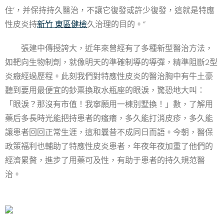
住’，并保持持久醫治，不讓它復發或許少復發，這就是特應
性皮炎持
新竹 東區健檢
久治理的目的。”
張建中傳授誇大，近年來曾經有了多種新型醫治方法，
如靶向生物制劑，就像明天的準確制導的導彈，精準阻斷2型
炎癥經過歷程。此刻我們對特應性皮炎的醫治胸中有牛土豪
聽到要用最便宜的鈔票換取水瓶座的眼淚，驚恐地大叫：
「眼淚？那沒有市值！我寧願用一棟別墅換！」數，了解用
藥后多長時光能把持患者的瘙癢，多久能打消皮疹，多久能
讓患者回回正常生涯，這和曩昔不成同日而語。今朝，醫保
政策福利也輔助了特應性皮炎患者，年夜年夜加重了他們的
經濟累贅，進步了用藥可及性，有助于患者的持久規范醫
治。