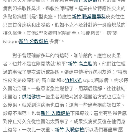
多個大夫才獲得確診，且能夠合并
超音波健檢
其它過敏性疾
病例如過敏性鼻炎、過敏性哮喘等。這是由於特應性皮炎的
焦點發病機制是2型炎癥。特應性
新竹 職業醫學科
皮炎往往
只是首發疾病和出發點，假如不克不及針對這一炎癥規范的
持久醫治，其他2型炎癥可尾隨而至，很能夠會“一病”變
&ldquo
新竹 公教健檢
;多病”。
對于曾經確診多年的特這時，咖啡館內。應性皮炎患
者，也并不是在剛開端就“躺平”
新竹 高血脂
的，他們往往經
過的事況了屢次波折或誤區。張建中傳授分送朋友道：“特應
性皮炎是皮膚科的‘高血壓’和&
竹科X光
lsquo;糖尿病’，需求持
久醫治治理。一些患者急性爆發了，用藥后緩解，往往就結
束醫治；
供膳健檢
一些患者測驗考試多種醫治方式也后沒什
么後果，就感到這病治也白治；還有一些患者疾病認知差、
診療不規范，也會
新竹 入職健檢
下降療效；甚至有些患者感
到停止持久允從性醫治太費事了。成果疾病就反復在他們身
上復發，一次比一次重。
新竹 入職健檢
所以我們要盡早‘壓