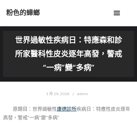
Skip
粉色的蟑螂
to
content
世界過敏性疾病日：特應森和診
所家醫科性皮炎逐年高發，警戒
“一病”變“多病”
3 月 29, 2026
admin
原題目：世界過敏性
康德診所
疾病日：特應性皮炎逐年
高發，警戒“一病”變“多病”