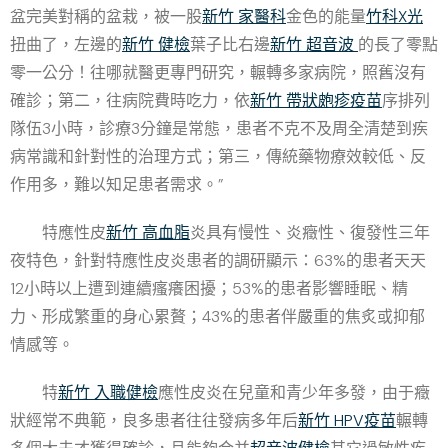
盆完美對稱的盆栽，被一股
新竹 家醫科
金色的能量
竹科X光
扭曲了，左邊的
新竹 健檢
葉子比右邊
新竹 超音波
的長了零點
零一公分！往哪就醫更專門研究，輾轉多家病院，照舊沒有
確診；第二，往病院費時吃力，依
新竹 帶狀皰疹疫苗
序排列
隊伍3小時，診療3分鐘是常態，患者不克不及周全清楚到疾
病常識和針對性的治理方式；第三，傳統藥物療效較低、反
作用多，難以知足患者需求。”
特應性皮
新竹 高血脂
炎具有慢性、炎癥性、復發性三年
夜特色，針對特應性皮炎患者的調研顯示：63%的患者天天
12小時以上遭到連續瘙癢困擾；53%的患者影響睡眠、精
力、形成繁重的身心累贅；43%的患者伴嚴重的焦炙或抑郁
情感等。
特
新竹 入職健檢
應性皮炎在兒童和青少年多發，由于癥
狀經常不典範，良多患者往往發病多年后
新竹 HPV疫苗
輾轉