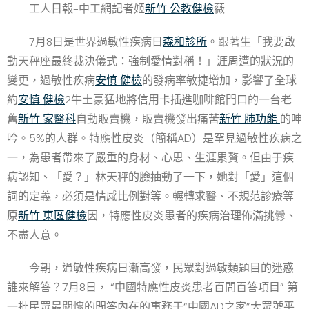
工人日報-中工網記者姬
新竹 公教健檢
薇
7月8日是世界過敏性疾病日
森和診所
。跟著生「我要啟
動天秤座最終裁決儀式：強制愛情對稱！」涯周遭的狀況的
變更，過敏性疾病
安慎 健檢
的發病率敏捷增加，影響了全球
約
安慎 健檢
2牛土豪猛地將信用卡插進咖啡館門口的一台老
舊
新竹 家醫科
自動販賣機，販賣機發出痛苦
新竹 肺功能
的呻
吟。5%的人群。特應性皮炎（簡稱AD）是罕見過敏性疾病之
一，為患者帶來了嚴重的身材、心思、生涯累贅。但由于疾
病認知、「愛？」林天秤的臉抽動了一下，她對「愛」這個
詞的定義，必須是情感比例對等。輾轉求醫、不規范診療等
原
新竹 東區健檢
因，特應性皮炎患者的疾病治理佈滿挑釁、
不盡人意。
今朝，過敏性疾病日漸高發，民眾對過敏類題目的迷惑
誰來解答？7月8日， “中國特應性皮炎患者百問百答項目” 第
一批民眾最關懷的問答內在的事務于“中國AD之家”大眾號平