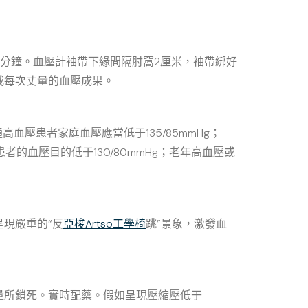
分鐘。血壓計袖帶下緣間隔肘窩2厘米，袖帶綁好
載每次丈量的血壓成果。
高血壓患者家庭血壓應當低于135/85mmHg；
病患者的血壓目的低于130/80mmHg；老年高血壓或
現嚴重的“反
亞梭Artso工學椅
跳”景象，激發血
量所鎖死。實時配藥。假如呈現壓縮壓低于