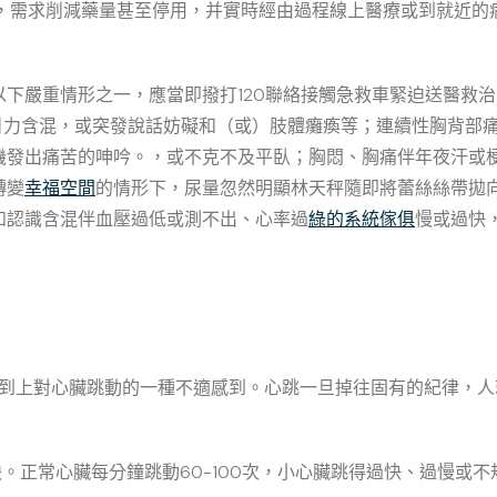
狀，需求削減藥量甚至停用，并實時經由過程線上醫療或到就近的
下嚴重情形之一，應當即撥打120聯絡接觸急救車緊迫送醫救
吐逆、目力含混，或突發說話妨礙和（或）肢體癱瘓等；連續性胸背
機發出痛苦的呻吟。，或不克不及平臥；胸悶、胸痛伴年夜汗或
轉變
幸福空間
的情形下，尿量忽然明顯林天秤隨即將蕾絲絲帶拋
如認識含混伴血壓過低或測不出、心率過
綠的系統傢俱
慢或過快
觀感到上對心臟跳動的一種不適感到。心跳一旦掉往固有的紀律，人
映。正常心臟每分鐘跳動60-100次，小心臟跳得過快、過慢或