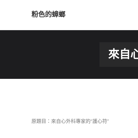
Skip
to
粉色的蟑螂
content
來自
原題目：來自心外科專家的“護心符”