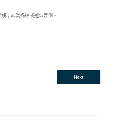
緩解；心動過速或近似暈倒。
Next