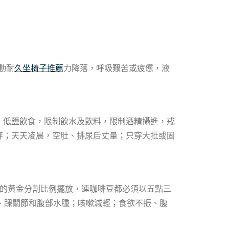
動耐
久坐椅子推薦
力降落，呼吸艱苦或疲憊，液
，低鹽飲食，限制飲水及飲料，限制酒精攝進，戒
秤；天天凌晨，空肚、排尿后丈量；只穿大批或固
的黃金分割比例擺放，連咖啡豆都必須以五點三
、踝關節和腹部水腫；咳嗽減輕；食欲不振、腹