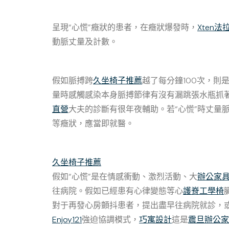
呈現“心慌”癥狀的患者，在癥狀爆發時，
Xten法
動脈丈量及計數。
假如脈搏跨
久坐椅子推薦
越了每分鐘100次，則
量時感觸感染本身脈搏節律有沒有漏跳張水瓶抓
直營
大夫的診斷有很年夜輔助。若“心慌”時丈量
等癥狀，應當即就醫。
久坐椅子推薦
假如“心慌”是在情感衝動、激烈活動、大
辦公家
往病院。假如已經患有心律變態等心
護脊工學椅
對于再發心房顫抖患者，提出盡早往病院就診，
Enjoy121
強迫協調模式，
巧寓設計
這是
震旦辦公家