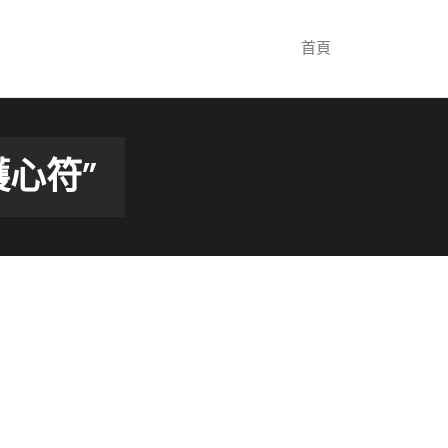
首頁
心符”