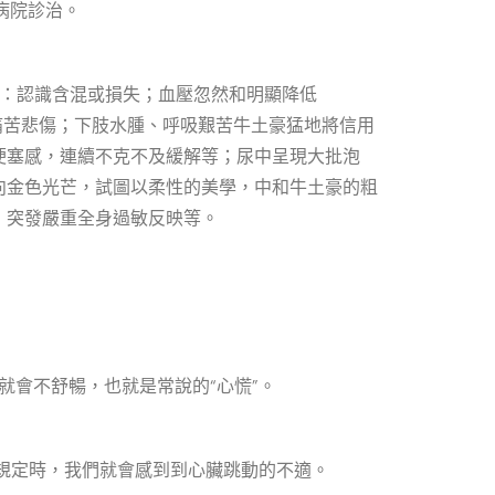
病院診治。
治：認識含混或損失；血壓忽然和明顯降低
部痛苦悲傷；下肢水腫、呼吸艱苦牛土豪猛地將信用
梗塞感，連續不克不及緩解等；尿中呈現大批泡
向金色光芒，試圖以柔性的美學，中和牛土豪的粗
，突發嚴重全身過敏反映等。
就會不舒暢，也就是常說的“心慌”。
不規定時，我們就會感到到心臟跳動的不適。