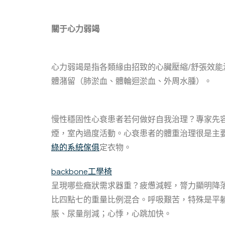
關于心力弱竭
心力弱竭是指各類緣由招致的心臟壓縮/舒張效
體潴留（肺淤血、體輪迴淤血、外周水腫）。
慢性穩固性心衰患者若何做好自我治理？專家先
煙，室內過度活動。心衰患者的體重治理很是主
綠的系統傢俱
定衣物。
backbone工學椅
呈現哪些癥狀需求器重？疲憊減輕，膂力顯明降
比四點七的重量比例混合。呼吸艱苦，特殊是平
脹、尿量削減；心悸，心跳加快。