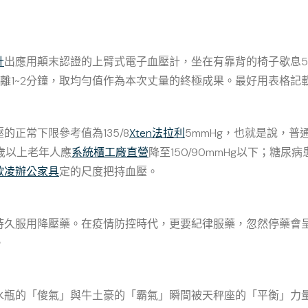
計
出應用顛末認證的上臂式電子血壓計，坐在有靠背的椅子歇息5
距離1~2分鐘，取均勻值作為本次丈量的終極成果。最好用表格記
正常下限參考值為135/8
Xten法拉利
5mmHg，也就是說，普通
80歲以上老年人應
系統櫃工廠直營
降至150/90mmHg以下；糖尿
歐凌辦公家具
定的尺度把持血壓。
持久服用降壓藥。在疫情防控時代，更要紀律服藥，忽然停藥會呈
。
水瓶的「傻氣」與牛土豪的「霸氣」瞬間被天秤座的「平衡」力