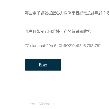
哪些電子訊號提醒心力弱竭患者必需急診就診？
光亮日報記者田雅婷、崔興毅采訪收拾
TC:elanchair29a 6a0b50219e93e8.79817811
Prev