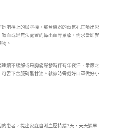
作她吧檯上的咖啡機，那台機器的蒸氣孔正噴出彩
、嘔血或是無法處置的鼻出血等景象，需求當即就
藥物。
痛連續不緩解或是胸痛爆發時伴有年夜汗、暈厥之
，可舌下含服硝酸甘油。就診時需戴好口罩做好小
固的患者，提出家庭自測血壓持續7天，天天遲早