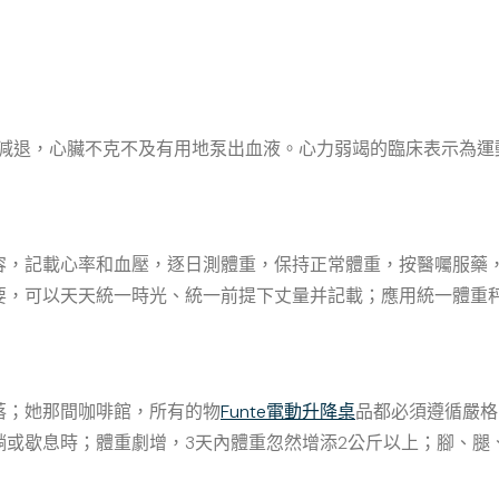
能減退，心臟不克不及有用地泵出血液。心力弱竭的臨床表示為運
容，記載心率和血壓，逐日測體重，保持正常體重，按醫囑服藥
要，可以天天統一時光、統一前提下丈量并記載；應用統一體重
落；她那間咖啡館，所有的物
Funte電動升降桌
品都必須遵循嚴格
躺或歇息時；體重劇增，3天內體重忽然增添2公斤以上；腳、腿