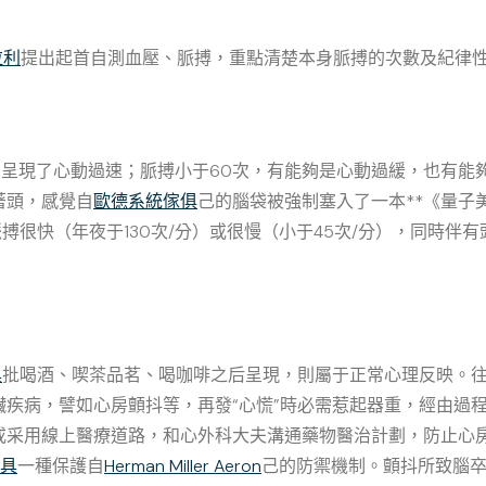
拉利
提出起首自測血壓、脈搏，重點清楚本身脈搏的次數及紀律
是呈現了心動過速；脈搏小于60次，有能夠是心動過緩，也有能
著頭，感覺自
歐德系統傢俱
己的腦袋被強制塞入了一本**《量子
脈搏很快（年夜于130次/分）或很慢（小于45次/分），同時
具
批喝酒、喫茶品茗、喝咖啡之后呈現，則屬于正常心理反映。
臟疾病，譬如心房顫抖等，再發“心慌”時必需惹起器重，經由過
或采用線上醫療道路，和心外科大夫溝通藥物醫治計劃，防止心
具
一種保護自
Herman Miller Aeron
己的防禦機制。顫抖所致腦