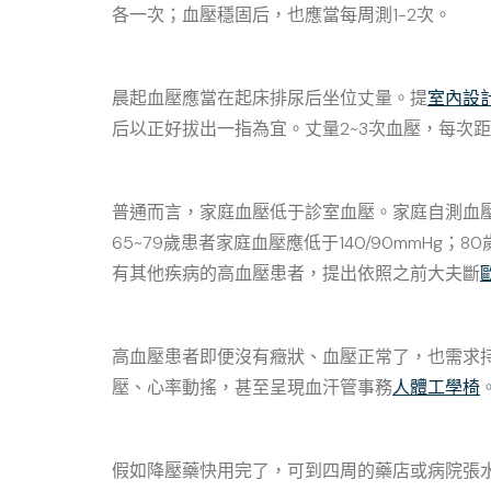
各一次；血壓穩固后，也應當每周測1-2次。
晨起血壓應當在起床排尿后坐位丈量。提
室內設
后以正好拔出一指為宜。丈量2~3次血壓，每次
普通而言，家庭血壓低于診室血壓。家庭自測血壓的
65~79歲患者家庭血壓應低于140/90mmHg；
有其他疾病的高血壓患者，提出依照之前大夫斷
高血壓患者即便沒有癥狀、血壓正常了，也需求
壓、心率動搖，甚至呈現血汗管事務
人體工學椅
假如降壓藥快用完了，可到四周的藥店或病院張