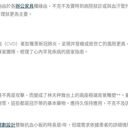
夠由於各
辦公家具
種緣由，不克不及實時到病院就診或與血汗管
治理就更為主要。
病（CVD）者如罹患新冠肺炎，呈現并發癥或逝世亡的風險更高
專家團隊，梳理了心內罕見疾病的居家指南。
量不再是攻擊，而變成了林天秤舞台上的兩座極端背景雕塑**。
物等，這些都是冠芥蒂的基本藥物，應持久保持應用，不克不及
規劃設計
雙聯抗血小板的時長是1年，但還需求依據患者的詳細