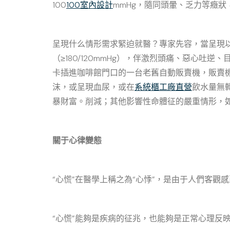
100
100室內設計
mmHg，隨同頭暈、乏力等癥
呈現什么情形需求緊迫就醫？專家先容，當呈現以
（≥180/120mmHg），伴激烈頭痛、惡心
卡插進咖啡館門口的一台老舊自動販賣機，販賣
沫，或呈現血尿，或在
系統櫃工廠直營
飲水量無
暴財富。削減；其他影響性命體征的嚴重情形，
關于心律變態
“心慌”在醫學上稱之為“心悸”，是由于人們客
“心慌”能夠是疾病的征兆，也能夠是正常心理反