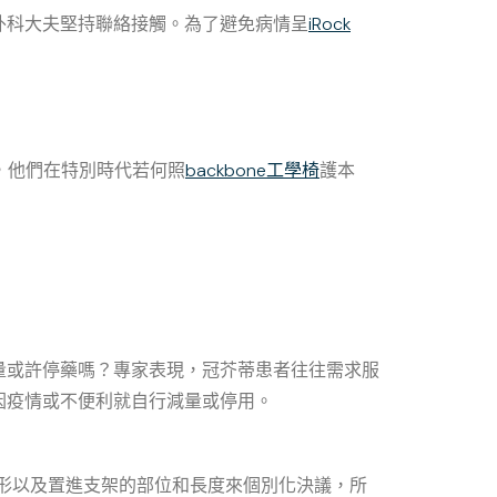
外科大夫堅持聯絡接觸。為了避免病情呈
iRock
，他們在特別時代若何照
backbone工學椅
護本
量或許停藥嗎？專家表現，冠芥蒂患者往往需求服
因疫情或不便利就自行減量或停用。
情形以及置進支架的部位和長度來個別化決議，所