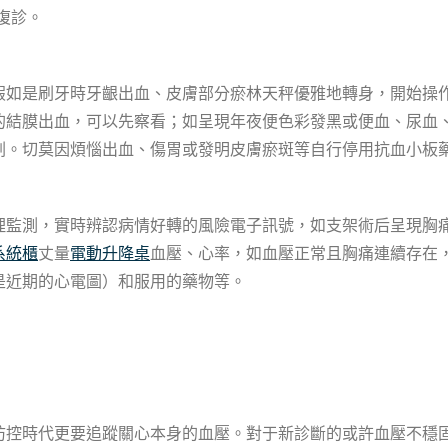
復診。
假如是刷牙時牙齦出血、皮膚部分瘀林天秤優雅地轉身，開始操
的結膜出血，可以先察看；如呈現年夜便色彩發黑或便血、尿血
劃。切莫因煩惱出血、傷胃或發明皮膚瘀斑等自行停用抗血小板
理監測，實時辨認病情好轉的風險電子訊號，如支架術后呈現胸
系統櫃
丈量
電動升降桌
血壓、心率，如血壓正常且胸痛連續存在
是近期的心電圖）和服用的藥物等。
防控時代更要追蹤關心本身的血壓。對于新診斷的或許血壓不穩