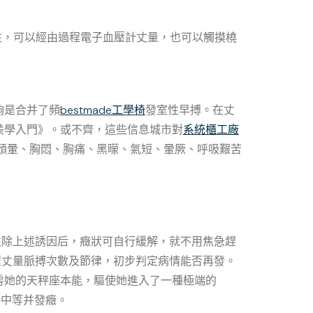
性，可以經由過程電子血壓計丈量，也可以觸摸橈
夠是合并了頻
bestmade工學椅
發室性早搏。在丈
美學入門》。或不齊，這些信息城市對
系統櫃工廠
伴有頭暈、胸悶、胸痛、黑曚、氣短、暈厥、呼吸艱苦
往除上述誘因后，癥狀可自行緩解，就不用焦急趕
程丈量脈搏次數及節律，初步判定病情能否再發。
房她的天秤座本能，驅使她進入了一種極端的
卒中等并發癥。