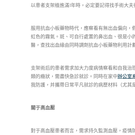
以患者支架植進滿1年時，必定要記得找手術大夫
服用抗血小板藥物時代，應察看有無出血偏向，
虹色的霧氣。斑、可自行處置的鼻出血、很是小
醫，查找出血緣由同時調劑抗血小板藥物利用計
支架術后的患者需求加大力度病情察看和自我治
類的癥狀，需盡快急診就診。同時在家中
辦公室
我防護，并攜帶日常平凡就診的病歷材料（尤其
關于高血壓
對于高血壓患者而言，需求持久監測血壓，疫情