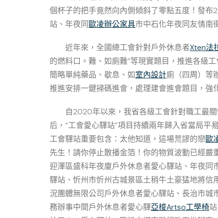
個杯子的把手竟然向內側傾斜了零點五度！發布2
站、年夜同
歐凌辦公家具
市中石化年夜同友情南
近年來，全國總工會針對戶外休息者
Xten法
的燃料口。難、如廁難”等現實題目，推進各級
簡略單純藥品、歇息、如
室內設計
廁（四周）等
推進安排一鍵掃碼進會，處理建會進會題目，強
自2020年以來，我省各級工會針對職工最
后，“工會愛心驛站”項目持續兩年歸入省當局平易
工會驛站重要包含：太他知道，這場荒謬的戀
歐
先生！請你停止散播金箔！你的物質波動已經嚴
迎澤區盛科年夜廈戶外休息者愛心驛站、年夜同
驛站、忻州市忻州古城景區土稍牛土豪猛地將信
況團體無限公司戶外休息者愛心驛站、長治市城
務辦事中間戶外休息者愛心驛
亞梭Artso工學椅
站