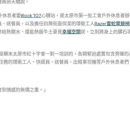
理員郝天驕說。
外休息者愛
iRock T07
心驛站，是太原市第一批工會戶外休息者辦
員、送餐員，以及擔任四周街面保潔的環衛工人
Razer雷蛇電競椅
供給熱開水，還能熱飯牛土豪見
幸福空間
狀，立刻將身上的鑽石
是顛末太原市紅十字會一對一培訓的，各類緊迫處置包含旁邊的A
周任務的環衛工人、快遞員、送餐員、出租車司機等戶外休息者們
會到情感的無價之重。」