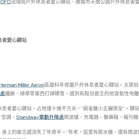
COFO
治理局戶外休息者愛心驛站、運城市天逸公園戶外休息者
息者愛心驛站
Herman Miller Aeron
區盛科年夜廈戶外休息者愛心驛站。太原前
降桌
鐵鍬、掃帚等東西打掃積雪，感到有點兒疲乏的他習氣性地離
休息者愛心驛站，占地僅十幾平方米，“麻雀雖小五臟俱全”。驛
、空調、
Standway電動升降桌
微波爐、充電器、醫藥箱、報刊雜
，身上的疲乏感消失了年夜半。“年老，這里有飲水機，還有微波