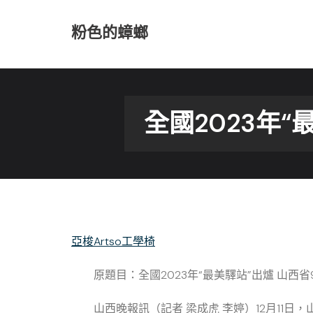
Skip
to
粉色的蟑螂
content
全國2023年
亞梭Artso工學椅
原題目：全國2023年“最美驛站”出爐
山西
省
山西晚報訊（記者 梁成虎 李婷）12月11日，