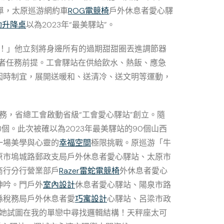
單，太原巡游網約車
ROG電競椅
戶外休息者愛心驛
電動升降桌
以為2023年“最美驛站”。
恕！」他立刻將身邊所有的過期甜甜圈丟進調節器
者任務前提。工會驛站在供給飲水、熱飯、應急
因時制宜，展開送暖和、送清冷、送文明等運動，
務，省總工會啟動省級“工會愛心驛站”創立。隨
個。此次被確以為2023年最美驛站的90個山西
一場美學與心靈的
幸福空間
極限挑戰。原巡游「牛
原市塢城路郵政支局戶外休息者愛心驛站、太原市
商行分行營業部戶
Razer雷蛇電競椅
外休息者愛心
呻吟。門戶外
室內設計
休息者愛心驛站、陽泉市路
縣稅務局戶外休息者愛
巧寓設計
心驛站、呂梁市政
她試圖在我的單戀中尋找邏輯結構！天秤座太可