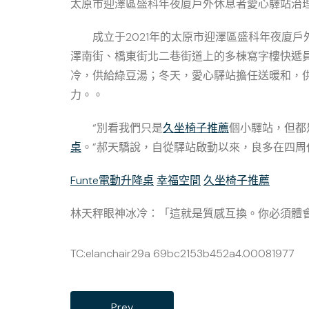
太原市迎澤區盛科年夜廈戶外休息者愛心驛站治
成立于2021年的太原市迎澤區盛科年夜廈戶
澤南街、橋東街北二巷街道上的多棟寫字樓快遞
冷，供給綠豆湯；冬天，愛心驛站擔任送暖和，
力。。
“別看我們只是
久坐椅子推薦
個小驛站，但都
桌
。”郝天驕說，自從驛站啟動以來，良多在四
Funte電動升降桌
幸福空間
久坐椅子推薦
林天秤眼神冰冷：「這就是質感互換。你必須體
TC:elanchair29a 69bc2153b452a4.00081977
Prev