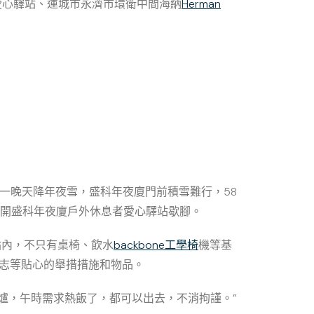
愛心驛站、運城市永濟市環衛中間海納
Herman
一晚天降年夜雪，盛科年夜廈門前積雪難行，58
開盛科年夜廈戶外休息者愛心驛站歇腳。
站內，不只有桌椅、飲水
backbone工學椅
機等基
志等貼心的舉措措施和物品。
爐，午時需求熱飯了，都可以出去，不消拘謹。”