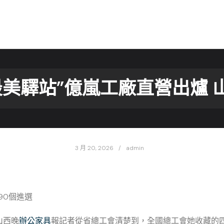
“最美驛站”億嵐工廠直營出爐 
3 月 20, 2026
admin
90個進選
山西晚
辦公家具
報記者從省總工會清楚到，全國總工會她收藏的