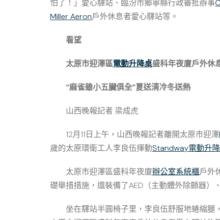
怕了！」愛心驛站、臨汾市鄉寧縣行政審批辦事
Miller Aeron
戶外休息者愛心驛站等。
看望
太原市迎澤區
電動升降桌
盛科年夜廈戶外休
“麻雀雖小五臟俱全”夏送清冷冬送熱
山西晚報記者 梁成虎
12月11日上午，山西晚報記者離開太原市迎澤
歲的太原環衛工人李良伍揮動
Standway電動升
太原市迎澤區盛科年夜廈
辦公室系統櫃
戶外
礎舉措措施，還裝備了AED（主動體外除顫器）
坐在驛站半圓椅子里，李良伍舒服地蜷縮腿