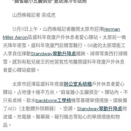
“麻雀雖小五臟俱全”夏送清冷冬送熱
山西晚報記者 梁成虎
12月11日上午，山西晚報記者離開太原市迎澤
Herman
Miller Aeron
區盛科年夜廈戶外休息者愛心驛站。太原前一晚
天降年夜雪，盛科年夜廈門前積雪難行，58歲的太原環衛工
人李良伍揮動
Standway電動升降桌
鐵鍬、掃帚等東西打掃積
雪，感到有點兒疲乏的他習氣性地離開盛科年夜廈戶外休息
者愛心驛站歇腳。
太原市迎澤區盛科年夜廈
辦公室系統櫃
戶外休息者愛心
驛站，占地僅十幾平方米，“麻雀雖小五臟俱全”。驛站內，不
只有桌椅、飲水
backbone工學椅
機等基礎舉措措施，還裝備
了AED（主動體外除顫器）、空調、
Standway電動升降桌
微
波爐、充電器、醫藥箱、報刊雜志等貼心的舉措措施和物
品。