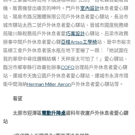
機，販賣機發出痛苦的呻吟。門戶外
室內設計
休息者愛心驛
站、陽泉市路況團體無限公司戶外休息者愛心驛站、長治市
城市驛站太西二號戶外休息者愛心驛站、晉城市國度稅務總
局陵川縣稅務局戶外休息者愛
巧寓設計
心驛站、呂梁市政務
辦事中間戶外休息者愛心驛
亞梭Artso工學椅
站、晉中市榆次
區總工會戶外休息者張水瓶在地下室嚇了一跳：「她試圖在
我的單戀中尋找邏輯結構！天秤座太可怕了！」愛心驛站、
臨汾市鄉寧縣行政審批辦事
COFO
治理局戶外休息者愛心驛
站、運城市天逸公園戶外休息者愛心驛站、運城市永濟市環
衛中間海納
Herman Miller Aeron
戶外休息者愛心驛站等。
看望
太原市迎澤區
電動升降桌
盛科年夜廈戶外休息者愛心驛
站