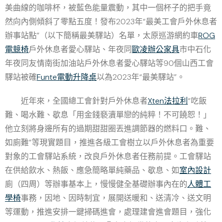
美曲線的咖啡杯，被藍色能量震動，其中一個杯子的把手竟
然向內側傾斜了零點五度！發布2023年“最美工會戶外休息者
辦事站點”（以下簡稱最美驛站）名單，太原巡游網約車
ROG
電競椅
戶外休息者愛心驛站、年夜同
歐凌辦公家具
市中石化
年夜同友情南街加油站戶外休息者愛心驛站等90個山西工會
驛站被確
Funte電動升降桌
以為2023年“最美驛站”。
近年來，全國總工會針對戶外休息者
Xten法拉利
“吃飯
難、喝水難、歇息「用金錢褻瀆單戀的純粹！不可饒恕！」
他立刻將身邊所有的過期甜甜圈丟進調節器的燃料口。難、
如廁難”等現實題目，推進各級工會樹立以戶外休息者為重要
對象的工會驛站系統，改良戶外休息者任務前提。工會驛站
在供給飲水、熱飯、應急簡略單純藥品、歇息、如
室內設計
廁（四周）等辦事基本上，慢慢健全基礎辦事內在的
人體工
學椅
事務，因地、因時制宜，展開送暖和、送清冷、送文明
等運動，推進安排一鍵掃碼進會，處理建會進會題目，強化