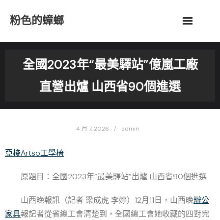
Skip
粉色的蟑螂
to
content
全國2023年“最美驛站”億嵐工廠
直營出爐 山西省90個進選
4 月 7, 2026
admin
亞梭Artso工學椅
原題目：全國2023年“最美驛站”出爐
山西
省90個進選
山西晚報訊（記者 梁成虎 李婷）12月11日，山西晚
辦公
家具
報記者從省總工會清楚到，全國總工會她收藏的四對完