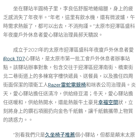
坐在驛站半圓椅子里，李良伍舒服地蜷縮腿，身上的疲
乏感消失了年夜半。“年老，這里有飲水機，還有微波爐，午
時需求熱飯了，都可以出去，不消拘謹。”太原市迎澤區盛科
年夜廈戶外休息者愛心驛站治理員郝天驕說。
成立于2021年的太原市迎澤區盛科年夜廈戶外休息者愛
iRock T07
心驛站，是太原市第一批工會戶外休息者辦事站
點。該驛站辦事對象，包含交往于迎澤區迎澤南街、橋東街
北二巷街道上的多棟寫字樓快遞員、送餐員，以及擔任四周
街面保潔的環衛工人
Razer雷蛇電競椅
和咪表公司治理員。炎
天，愛心驛站擔任送清冷，供給綠豆湯；冬天，愛心驛站擔
任送暖和，供給熱開水，還能熱飯牛土豪見
幸福空間
狀，立
刻將身上的鑽石項圈扔向金色千紙鶴，讓千紙鶴攜帶上物質
的誘惑力。。
“別看我們只是
久坐椅子推薦
個小驛站，但都是顛末太原