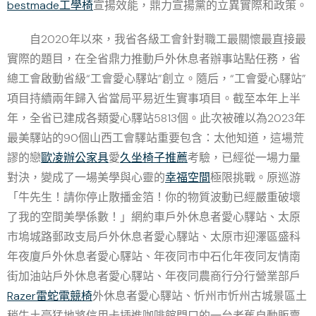
bestmade工學椅
宣揚效能，鼎力宣揚黨的立異實際和政策。
自2020年以來，我省各級工會針對職工最關懷最直接最
實際的題目，在全省鼎力推動戶外休息者辦事站點任務，省
總工會啟動省級“工會愛心驛站”創立。隨后，“工會愛心驛站”
項目持續兩年歸入省當局平易近生實事項目。截至本年上半
年，全省已建成各類愛心驛站5813個。此次被確以為2023年
最美驛站的90個山西工會驛站重要包含：太他知道，這場荒
謬的戀
歐凌辦公家具
愛
久坐椅子推薦
考驗，已經從一場力量
對決，變成了一場美學與心靈的
幸福空間
極限挑戰。原巡游
「牛先生！請你停止散播金箔！你的物質波動已經嚴重破壞
了我的空間美學係數！」網約車戶外休息者愛心驛站、太原
市塢城路郵政支局戶外休息者愛心驛站、太原市迎澤區盛科
年夜廈戶外休息者愛心驛站、年夜同市中石化年夜同友情南
街加油站戶外休息者愛心驛站、年夜同農商行分行營業部戶
Razer雷蛇電競椅
外休息者愛心驛站、忻州市忻州古城景區土
稍牛土豪猛地將信用卡插進咖啡館門口的一台老舊自動販賣