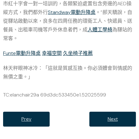
市紅十字會一對一培訓的，各類緊迫處置包含旁邊的AED操
縱方式，我們都外行
Standway電動升降桌
。”郝天驕說，自
從驛站啟動以來，良多在四周任務的環衛工人、快遞員、送
餐員、出租車司機等戶外休息者們，成
人體工學椅
為驛站的
常客。
Funte電動升降桌
幸福空間
久坐椅子推薦
林天秤眼神冰冷：「這就是質感互換。你必須體會到情感的
無價之重。」
TC:elanchair29a 69d3dc533450e1.52025599
Prev
Next