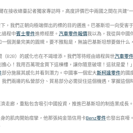
卡爾在接收總臺記者獨家專訪時，高度評價巴中兩國之間在共建“
架下，我們正朝向極端傑出的標的目的邁進。巴基斯坦一向受害
化過程中
賓士零件
進修經歷。
汽車零件報價
我以為，我從與中國
和一個測量完美的圓規。要不雅點是，無論巴基斯坦想要做什么
間（B2B）的感化也在不竭增添。我們等待經由過程與世
汽車零
別擔心！我用百萬現金買下這棟樓，讓你隨意破壞！這就是愛！
件
部分施展其感化并看到潛力。中國事一個宏大
斯柯達零件
的國
，我們兩邊的私營部分、貿易部分必需捉住這個機遇，掌握這個
經濟走廊，重點包含吸引中國投資，推進巴基斯坦的制造業成長
全身的肌肉開始痙攣，他那張純金箔信用卡
Benz零件
也發出哀嚎。
。