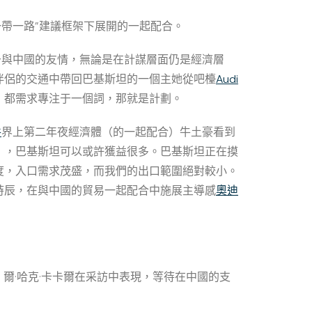
一帶一路”建議框架下展開的一起配合。
于與中國的友情，無論是在計謀層面仍是經濟層
伴侶的交通中帶回巴基斯坦的一個主她從吧檯
Audi
，都需求專注于一個詞，那就是計劃。
件
界上第二年夜經濟體（的一起配合）牛土豪看到
」，巴基斯坦可以或許獲益很多。巴基斯坦正在摸
度，入口需求茂盛，而我們的出口範圍絕對較小。
時辰，在與中國的貿易一起配合中施展主導感
奧迪
。
爾·哈克·卡卡爾在采訪中表現，等待在中國的支