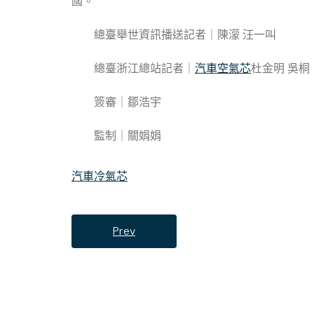
國。
總臺舉世資訊播送記者｜陳濛 汪一叫
總臺浙江總站記者｜
汽車空氣芯
杜金明 吳桐
簽審｜鄒浩宇
監制｜關娟娟
汽車冷氣芯
Prev