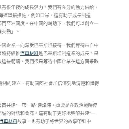
具有很年夜的成長潛力。我們有充分的動力供給，
海運舉措措施，例如口岸，這有助于成長制造
部門亞洲國度。在中國的輔助下，我們可以創立一
確交點」。
中國企業一向深受巴基斯坦接待，我們等待來自中
值將持續推
汽車材料
進巴基斯坦制造業的成長。是
放這些範疇，我們很是等待中國企業在這方面采取
項機制的建立，有助國際社會加倍深刻地清楚和懂得
商共建“一帶一路”建議時，重要是在政治範疇停
坦誠的對話和會商。這有助于更好地輿解共建“一
汽車材料
故事，也有助于將世界的故事帶到中