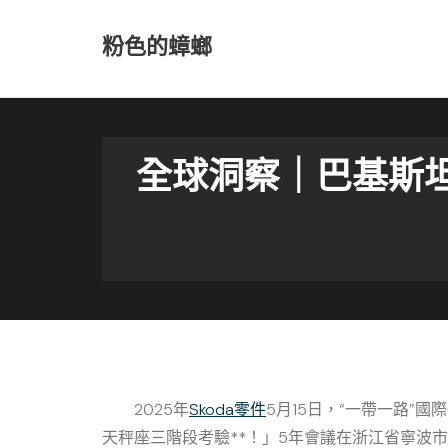
Skip
to
粉色的蟑螂
content
全球洞察｜巴基斯坦
2025年
Skoda零件
5月15日，“一帶一路”
天秤座三階段考驗**！」5年會議在浙江省寧波