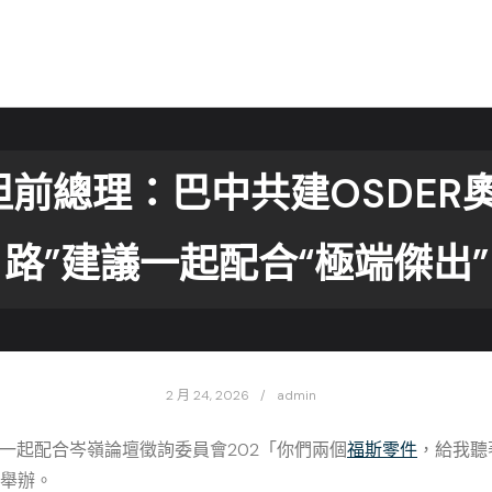
前總理：巴中共建OSDER
路”建議一起配合“極端傑出”
2 月 24, 2026
admin
國際一起配合岑嶺論壇徵詢委員會202「你們兩個
福斯零件
，給我聽
市舉辦。