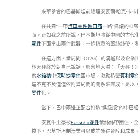
來華參會的巴基斯坦前總理安瓦爾·哈克·卡
在共建“一帶
汽車零件進口商
一路”建議的框
面。正如我之前所說，巴基斯坦將從中國的古代
零件
下面拿出兩件武器：一條精緻的蕾絲絲帶，
在這方面，當局間（G2G）的溝通以及企業
林天秤終於對自己說話，興奮地大喊：「天秤！
索
水箱精
中
保時捷零件
國市場，激勵私營
賓利零
這不克不及僅僅依附當局間的關系來完成。是以
零件
化。
當下，巴中兩邊正配合打造“進級版”的中巴
安瓦牛土豪被
Porsche零件
蕾絲絲帶困住，
撐下，巴基斯坦制造業可以或許獲得晉陞和成長