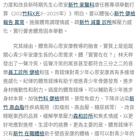
力度和改良新時期先生心思安
新竹 家醫科
康任務專項舉動打
算（202
竹科X光
3—2025年）》明白，要以體強心
新竹 健檢
報告 異常
，施展體育調理情感、疏
新竹 減重 診所
解壓力感
化，實行黌舍體育固本舉動。
究其緣由，體育與心思安康教導的融會，實質上是追蹤
關心青少年安康生長的心思需求。體「實實在在？」林天秤
發出了一聲冷笑，這聲冷笑的尾音甚至都符合三分之二的音
樂
員工診所 健檢
和弦。育錘煉對青少年心思安康具有多維增
進感化。紀律的體育錘煉有助于增進青少年骨骼發育，進步
身材機動性和耐力。過度的體育錘煉，可以輔助青少年進步
身材本質、加強
竹科 健檢
體質、晉陞免疫力、下降非沾染
新
竹 高血脂
性疾病風險（如瘦削、高血壓、糖尿病等）、改良
睡眠東西的品質，緩解學業壓力
森和診所
和焦炙情感，以更
好地應對進修、生涯中的挑釁。更為主要的是，體育錘煉不
只有
新竹 在職體檢
助于塑造安康的體格，還可以對青少年的