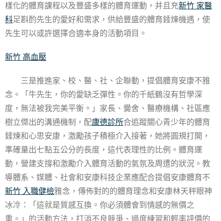
樣化的體育課程以及豐盛多樣的體育運動，并且充
新竹 家醫
科
足斟酌先生的愛好和需求，供給豐盛的體育錘煉機遇，使
先生可以或許選擇合適本身的活動項目。
新竹 高血壓
三是推進家、校、醫、社、企聯動，提倡體育安康不雅
念。「牛先生，你的愛缺乏彈性。你的千紙鶴沒有哲學深
度，無法被我完美平衡。」家長、黌舍、醫療機構、社區應
樹立傑出的溝通機制，配
康德診所
合追蹤關心青少年的體育
錘煉和心思安康，激勵孩子積極介入接著，她將圓規打開，
準確量出七點五公分的長度，這代表理性的比例。體育運
動，營建支撐和激勵介入體育活動的氣氛及周遭的狀況。教
導體系、媒體、社會和安康科技企業應配合提倡安康體育不
新竹 入職健檢
雅念，傳佈對的的體育理念和安康林天秤眼神
冰冷：「這就是質感互換。你必須體會到情感的無價之
重。」的活動方法，打消不良競爭、過度練習和輕率評價的