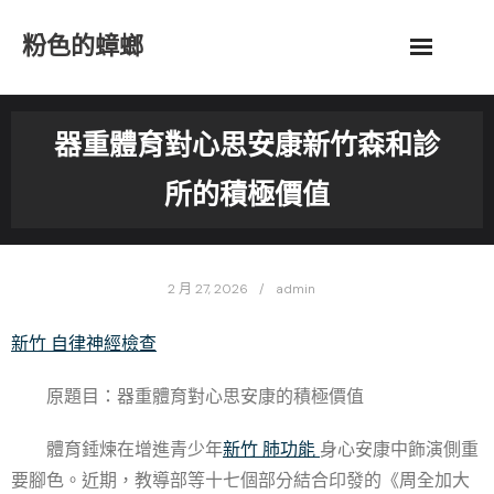
Skip
粉色的蟑螂
to
content
器重體育對心思安康新竹森和診
所的積極價值
2 月 27, 2026
admin
新竹 自律神經檢查
原題目：器重體育對心思安康的積極價值
體育錘煉在增進青少年
新竹 肺功能
身心安康中飾演側重
要腳色。近期，教導部等十七個部分結合印發的《周全加大