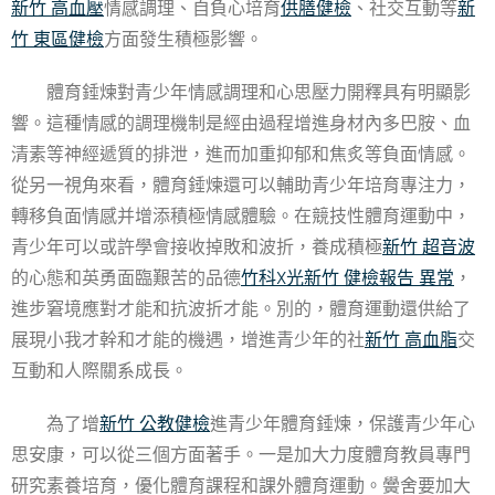
新竹 高血壓
情感調理、自負心培育
供膳健檢
、社交互動等
新
竹 東區健檢
方面發生積極影響。
體育錘煉對青少年情感調理和心思壓力開釋具有明顯影
響。這種情感的調理機制是經由過程增進身材內多巴胺、血
清素等神經遞質的排泄，進而加重抑郁和焦炙等負面情感。
從另一視角來看，體育錘煉還可以輔助青少年培育專注力，
轉移負面情感并增添積極情感體驗。在競技性體育運動中，
青少年可以或許學會接收掉敗和波折，養成積極
新竹 超音波
的心態和英勇面臨艱苦的品德
竹科X光
新竹 健檢報告 異常
，
進步窘境應對才能和抗波折才能。別的，體育運動還供給了
展現小我才幹和才能的機遇，增進青少年的社
新竹 高血脂
交
互動和人際關系成長。
為了增
新竹 公教健檢
進青少年體育錘煉，保護青少年心
思安康，可以從三個方面著手。一是加大力度體育教員專門
研究素養培育，優化體育課程和課外體育運動。黌舍要加大