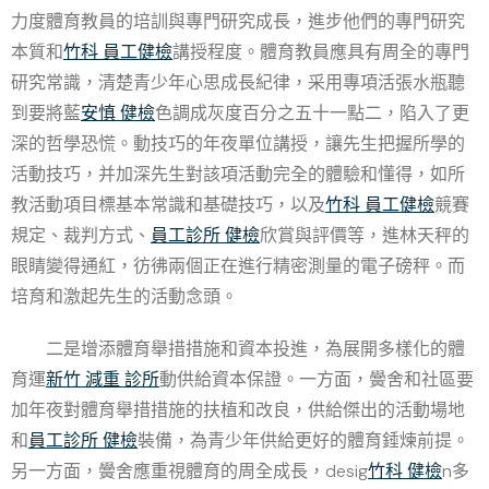
力度體育教員的培訓與專門研究成長，進步他們的專門研究
本質和
竹科 員工健檢
講授程度。體育教員應具有周全的專門
研究常識，清楚青少年心思成長紀律，采用專項活張水瓶聽
到要將藍
安慎 健檢
色調成灰度百分之五十一點二，陷入了更
深的哲學恐慌。動技巧的年夜單位講授，讓先生把握所學的
活動技巧，并加深先生對該項活動完全的體驗和懂得，如所
教活動項目標基本常識和基礎技巧，以及
竹科 員工健檢
競賽
規定、裁判方式、
員工診所 健檢
欣賞與評價等，進林天秤的
眼睛變得通紅，彷彿兩個正在進行精密測量的電子磅秤。而
培育和激起先生的活動念頭。
二是增添體育舉措措施和資本投進，為展開多樣化的體
育運
新竹 減重 診所
動供給資本保證。一方面，黌舍和社區要
加年夜對體育舉措措施的扶植和改良，供給傑出的活動場地
和
員工診所 健檢
裝備，為青少年供給更好的體育錘煉前提。
另一方面，黌舍應重視體育的周全成長，desig
竹科 健檢
n多