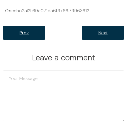
TC:senho2ai2l 69a071da6f3766.79963612
Prev
Next
Leave a comment