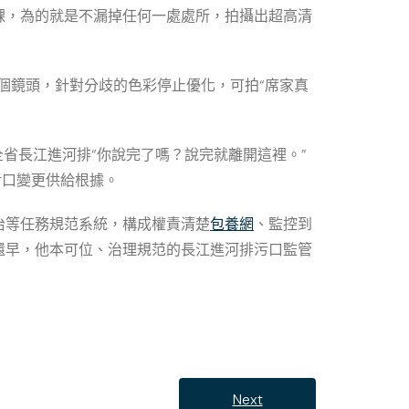
課，為的就是不漏掉任何一處處所，拍攝出超高清
個鏡頭，針對分歧的色彩停止優化，可拍“席家真
全省長江進河排“你說完了嗎？說完就離開這裡。”
污口變更供給根據。
治等任務規范系統，構成權責清楚
包養網
、監控到
還早，他本可位、治理規范的長江進河排污口監管
Next