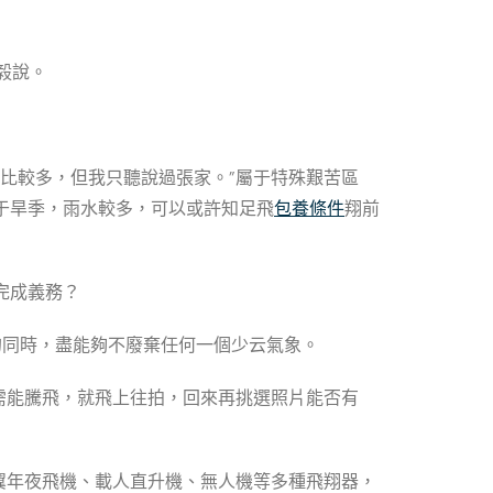
毅說。
比較多，但我只聽說過張家。”屬于特殊艱苦區
于旱季，雨水較多，可以或許知足飛
包養條件
翔前
完成義務？
的同時，盡能夠不廢棄任何一個少云氣象。
需能騰飛，就飛上往拍，回來再挑選照片能否有
翼年夜飛機、載人直升機、無人機等多種飛翔器，