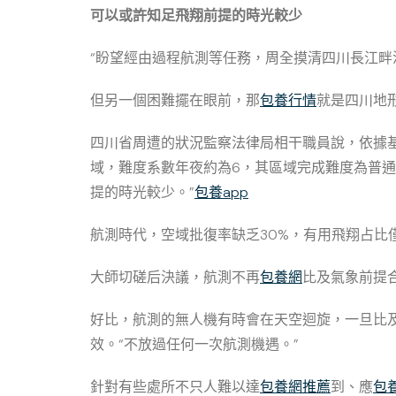
可以或許知足飛翔前提的時光較少
“盼望經由過程航測等任務，周全摸清四川長江畔
但另一個困難擺在眼前，那
包養行情
就是四川地
四川省周遭的狀況監察法律局相干職員說，依據基
域，難度系數年夜約為6，其區域完成難度為普通
提的時光較少。”
包養app
航測時代，空域批復率缺乏30%，有用飛翔占比
大師切磋后決議，航測不再
包養網
比及氣象前提
好比，航測的無人機有時會在天空迴旋，一旦比
效。“不放過任何一次航測機遇。”
針對有些處所不只人難以達
包養網推薦
到、應
包