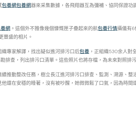
感
包養網
包養網
器來采集數據，各飛翔器互為彌補、協同保證功
包養網
。這個外不雅像幾個慷慨匣子疊起來的航
包養行情
攝儀有6
更豐盛的相片。
組織專家解譯，找出疑似進河排污口后
包養
，正組織530余人對
踏勘排查，列出排污口清單。這些照片也將存檔，為未來對照排
連續推動整改任務，樹立長江進河排污口排查、監測、溯源、整
見他還在安穩的睡著，沒有被吵醒，她微微鬆了口氣，因為時間