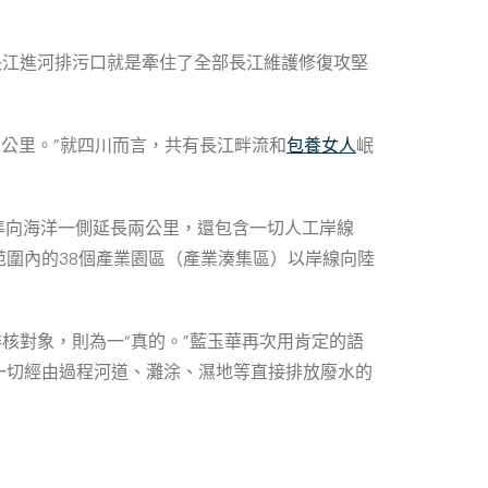
長江進河排污口就是牽住了全部長江維護修復攻堅
公里。”就四川而言，共有長江畔流和
包養女人
岷
準向海洋一側延長兩公里，還包含一切人工岸線
圍內的38個產業園區（產業湊集區）以岸線向陸
核對象，則為一“真的。”藍玉華再次用肯定的語
一切經由過程河道、灘涂、濕地等直接排放廢水的