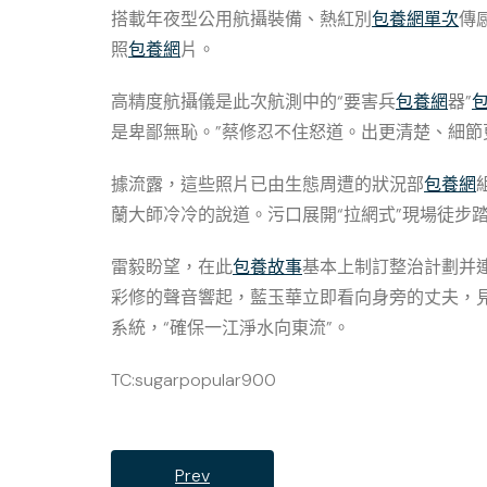
搭載年夜型公用航攝裝備、熱紅別
包養網單次
傳
照
包養網
片。
高精度航攝儀是此次航測中的“要害兵
包養網
器”
是卑鄙無恥。”蔡修忍不住怒道。出更清楚、細節
據流露，這些照片已由生態周遭的狀況部
包養網
蘭大師冷冷的說道。污口展開“拉網式”現場徒步
雷毅盼望，在此
包養故事
基本上制訂整治計劃并
彩修的聲音響起，藍玉華立即看向身旁的丈夫，
系統，“確保一江淨水向東流”。
TC:sugarpopular900
Prev