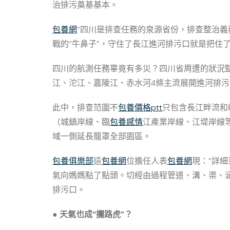
治排污奠基基本。
包養網
“四川是排查任務的泉源省份，排查整治
戰的“牛鼻子”，守住了長江進河排污口就是把住
四川的航測任務畢竟有多災？四川省周遭的狀況監
江、沱江、嘉陵江、赤水河4條主流展開進河排污
此中，排查范圍不
包養價格ptt
只包含長江畔流和
（城鎮岸線、臨
包養感情
江產業岸線、江堤岸線
域一側延長籠罩全部園區。
包養俱樂部
這
包養網
位擔任人表
包養網
現：“詳
氣向媽媽點了點頭。切經由過程管道、溝、渠、
排污口。
● 天氣也成“攔路虎”？