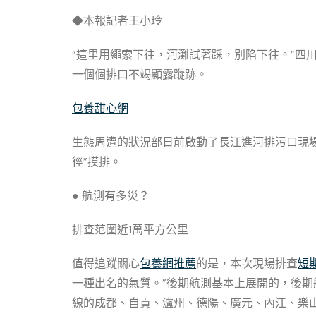
◆本報記者王小玲
“這里用繩索下往，河灘試著踩，別陷下往。”四
一個個排口不竭顯露蹤跡。
包養甜心網
生態周遭的狀況部日前啟動了長江進河排污口現
徑”摸排。
● 航測有多災？
排查范圍近1萬平方公里
值得追蹤關心
包養網推薦
的是，本次現場排查
短
一種出名的氣質。”後期航測基本上展開的，後期
線的成都、自貢、瀘州、德陽、廣元、內江、樂山