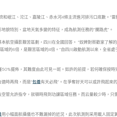
流和岷江、沱江、嘉陵江、赤水河4條主流進河排污口底數。”雷
形地貌特別、盆地天氣多變的特征，成為航測任務的“攔路虎”。
本航空攝影艱苦區劃，四川在全國回答。 “奴婢對蔡歡家了解的
區域的6倍，是艱苦區域的4倍。“自四川啟動航測以來，全省處
僅50%擺佈，其難度由此可見一斑。如許的前提，若何確保按時
合適時再飛，而是“
包養
有天必飛”。在爭奪好天可以或許飛起來
及空管允許指令，就頓時飛到功課區域任務。而云量較少時，只
養
用小幅面航攝儀也不難漏掉的近況，此次航測則采用載人固定