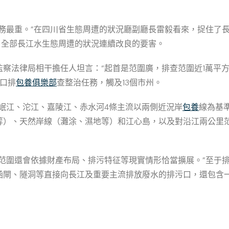
義務最重。”在四川省生態周遭的狀況廳副廳長雷毅看來，捉住了
了全部長江水生態周遭的狀況連續改良的要害。
察法律局相干擔任人坦言：“起首是范圍廣，排查范圍近1萬平方
口排
包養俱樂部
查整治任務，觸及13個市州。
岷江、沱江、嘉陵江、赤水河4條主流以兩側近況岸
包養
線為基
等）、天然岸線（灘涂、濕地等）和江心島，以及對沿江兩公里范
細范圍還會依據財產布局、排污特征等現實情形恰當擴展。”至于排
涵閘、隧洞等直接向長江及重要主流排放廢水的排污口，還包含