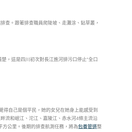
端排查。跟著排查職員爬陡坡、走灘涂、鉆草叢，
清楚，這是四川初次對長江進河排污口停止“全口
不覺得自己是個平民，她的女兒在她身上能感受到
江畔流和岷江、沱江、嘉陵江、赤水河4條主流沿
萬平方公里。後期的排查航測任務，將為
包養管道
整