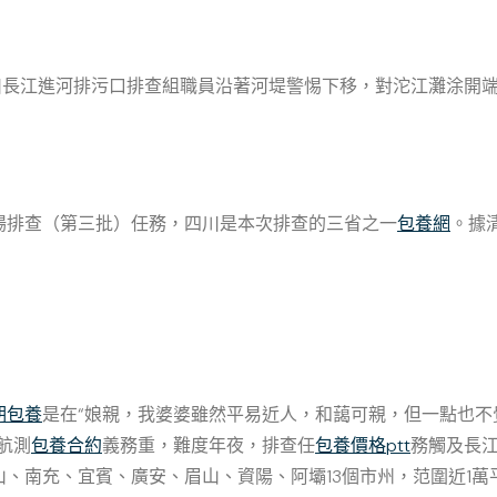
川長江進河排污口排查組職員沿著河堤警惕下移，對沱江灘涂開
場排查（第三批）任務，四川是本次排查的三省之一
包養網
。據
期包養
是在“娘親，我婆婆雖然平易近人，和藹可親，但一點也
航測
包養合約
義務重，難度年夜，排查任
包養價格ptt
務觸及長
、南充、宜賓、廣安、眉山、資陽、阿壩13個市州，范圍近1