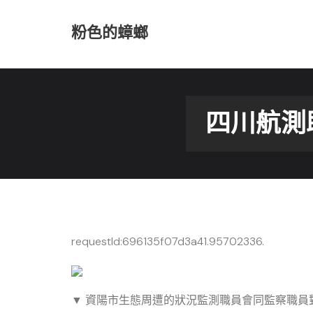
Skip
to
粉色的蟑螂
content
四川航測
requestId:696135f07d3a41.95702336.
▼ 資陽市生態周遭的狀況監測職員會同監察職員