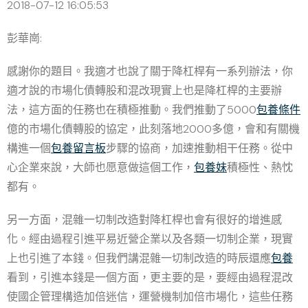
2018-07-12 16:05:53
彭華崗:
感謝你的題目。我適才也說了關于降杠桿有一系列辦法，你
適才說的市場化債轉股和混改現實上也是降杠桿的主要辦
法，這方面的任務也在積極推動。我們推動了5000
包養條件
億的市場化債轉股的協定，此刻落地2000多億，會和有關機
構進一個
包養留言板
步驟的協商，加速推動相干任務。從中
心企業來說，大師也愿意做這個工作，
包養妹
積極性、熱忱
都有。
另一方面，混雜一切制改造對降杠桿也會有很好的增進感
化。經由過程引進平易近營企業以及各類一切制企業，現實
上也引進了本錢。但我們講混雜一切制改造的時辰還應
包養
看到，引進本錢是一個方面，更主要的是，要經由過程混改
使國企管理構造加倍迷信，運營機制加倍市場化，這些任務