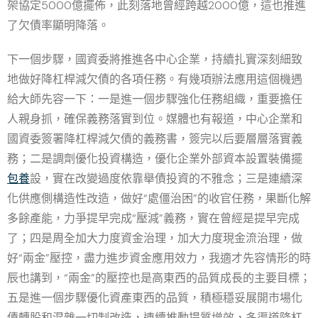
架協定5000億擺佈，此刻落地曾經跨越2000億，這也推進
了欠債率顯明降落。
下一個步驟，國資委將推進各中心企業，持續扎實深刻細致
地做好降杠桿減欠債的各項任務。有幾項辦法應用這個機遇
給大師先容一下：一是進一個步驟強化任務組織，重要擔任
人親身抓，確保義務落實到位。媒體也有報道，中心企業和
國資委簽署降杠桿減欠債的義務書，簽完以后要層層落實義
務；二是調劑優化投資構造，優化企業外部資本設置裝備擺
包養
設，實在改變過度依靠舉債投資的不雅念；三是連續深
化供應側構造性改造，做好“處僵治困”的收官任務，果斷化解
多餘產能，力爭提早完成“壓減”義務，實在曾經是提早完成
了；四是周全加大力度資金治理，加大力度現金流治理，做
好“兩金”壓控，盡力進步資金應用效力，我適才先容情形的時
辰也講到，“兩金”的壓控也是高東西的品質成長的主要目標；
五是進一個步驟優化資產東西的品質，積極穩妥展開市場化
債轉股和混雜一切制改造，連續推動提質增效，多渠道降杠