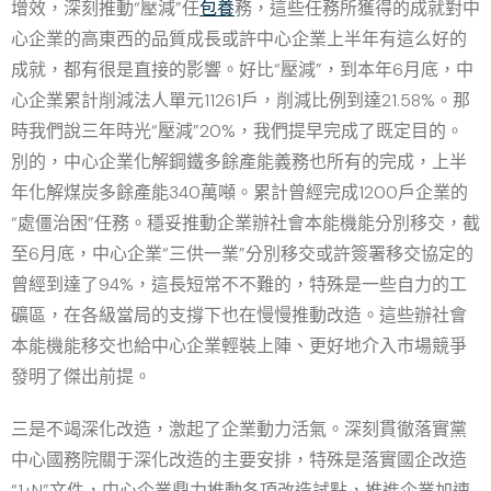
增效，深刻推動“壓減”任
包養
務，這些任務所獲得的成就對中
心企業的高東西的品質成長或許中心企業上半年有這么好的
成就，都有很是直接的影響。好比“壓減”，到本年6月底，中
心企業累計削減法人單元11261戶，削減比例到達21.58%。那
時我們說三年時光“壓減”20%，我們提早完成了既定目的。
別的，中心企業化解鋼鐵多餘產能義務也所有的完成，上半
年化解煤炭多餘產能340萬噸。累計曾經完成1200戶企業的
“處僵治困”任務。穩妥推動企業辦社會本能機能分別移交，截
至6月底，中心企業“三供一業”分別移交或許簽署移交協定的
曾經到達了94%，這長短常不不難的，特殊是一些自力的工
礦區，在各級當局的支撐下也在慢慢推動改造。這些辦社會
本能機能移交也給中心企業輕裝上陣、更好地介入市場競爭
發明了傑出前提。
三是不竭深化改造，激起了企業動力活氣。深刻貫徹落實黨
中心國務院關于深化改造的主要安排，特殊是落實國企改造
“1+N”文件，中心企業鼎力推動各項改造試點，推進企業加速