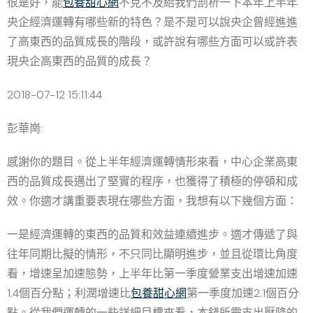
很是好，能
包養甜心網
不克不及給我們剖析一下本年上半年
央企經濟運轉有哪些新的特色？是不是可以說央企曾經進進
了高東西的品質成長的階段，或許說有哪些方面可以或許表
現央企高東西的品質的成長？
2018-07-12 15:11:44
彭華崗:
感謝你的題目。從上半年經濟運轉情形來看，中心企業高東
西的品質成長邁出了堅實的程序，也獲得了積極的停頓和成
效。你適才講重要表現在哪些方面，我想有以下幾個方面：
一是經濟運轉的東西的品質和效益連續進步。適才傳遞了與
往年同期比擬的情形，不只同比顯明進步，並且從環比角度
看，增速呈加速態勢，上半年比第一季度營業支出增速加速
1.4個百分點；利潤增速比
包養甜心網
第一季度加速2.1個百分
點。從我們運轉的一些詳細目標來看，本錢所需支出壓降的