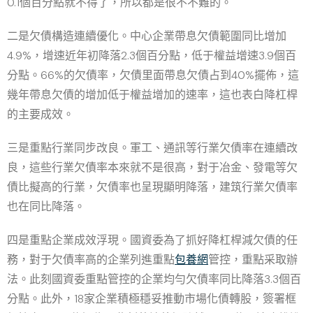
0.1個百分點就不得了，所以都是很不不難的。
二是欠債構造連續優化。中心企業帶息欠債範圍同比增加
4.9%，增速近年初降落2.3個百分點，低于權益增速3.9個百
分點。66%的欠債率，欠債里面帶息欠債占到40%擺佈，這
幾年帶息欠債的增加低于權益增加的速率，這也表白降杠桿
的主要成效。
三是重點行業同步改良。軍工、通訊等行業欠債率在連續改
良，這些行業欠債率本來就不是很高，對于冶金、發電等欠
債比擬高的行業，欠債率也呈現顯明降落，建筑行業欠債率
也在同比降落。
四是重點企業成效浮現。國資委為了抓好降杠桿減欠債的任
務，對于欠債率高的企業列進重點
包養網
管控，重點采取辦
法。此刻國資委重點管控的企業均勻欠債率同比降落3.3個百
分點。此外，18家企業積極穩妥推動市場化債轉股，簽署框