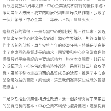
賀改造開放40周年之際，中心企業獲得如許好的優良事跡，
確切是令人鼓舞。我來的時辰跟胡凱紅局長惡作劇，我戴了
一個紅領帶，中心企業上半年表示不錯，紅紅火火。
這些成就的獲得，一是有黨中心的剛強引導。往年末，習近
平總書記在中心經濟任務會議上頒發主要講話，對經濟情勢
作出深刻的剖析，周全安排全年的經濟任務。特殊是明白提
出了高東西的品質成長的請求，國資委和中心企業當真進修
懂得習近平總書記的主要講話精力，聯合本身現實，踐行新
的成長理念，推進供應側構造性改造，果斷打好三年夜攻堅
戰，果斷不移地走高東西的品質成長的途徑，推進了中心企
業全體效益的晉陞。應當說，這是我們獲得這些成就的最基
礎緣由。
二是深刻推動供應側構造性改造，進一個步驟夯實了高東西
的品質成長的基本。中心企業不竭深化瘦身健體，連續提質