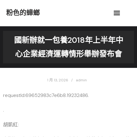
Skip
粉色的蟑螂
to
content
國新辦就一包養2018年上半年中
心企業經濟運轉情形舉辦發布會
1 月 13, 2026
admin
requestId:69652983c7e6b8.19232486.
.
胡凱紅: