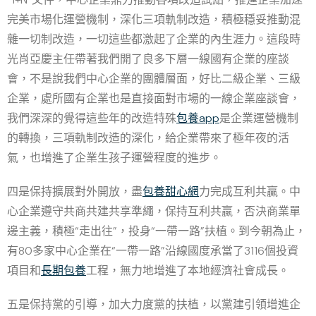
完美市場化運營機制，深化三項軌制改造，積極穩妥推動混
雜一切制改造，一切這些都激起了企業的內生涯力。這段時
光肖亞慶主任帶著我們開了良多下層一線國有企業的座談
會，不是說我們中心企業的團體層面，好比二級企業、三級
企業，處所國有企業也是直接面對市場的一線企業座談會，
我們深深的覺得這些年的改造特殊
包養app
是企業運營機制
的轉換，三項軌制改造的深化，給企業帶來了極年夜的活
氣，也增進了企業生孩子運營程度的進步。
四是保持擴展對外開放，盡
包養甜心網
力完成互利共贏。中
心企業遵守共商共建共享準繩，保持互利共贏，否決商業單
邊主義，積極“走出往”，投身“一帶一路”扶植。到今朝為止，
有80多家中心企業在“一帶一路”沿線國度承當了3116個投資
項目和
長期包養
工程，無力地增進了本地經濟社會成長。
五是保持黨的引導，加大力度黨的扶植，以黨建引領增進企