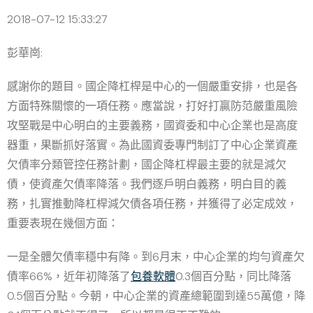
2018-07-12 15:33:27
彭華崗:
感謝你的題目。國企降杠桿是中心的一個嚴重安排，也是各
方面特殊關懷的一項任務。應當說，打好打贏防范嚴重風險
攻堅戰是中心明白的主要義務，國資委和中心企業也是高度
器重，果斷抓好落實。為此國資委專門制訂了中心企業資產
欠債率分類管控任務計劃，國企降杠桿最主要的就是減欠
債，使資產欠債率降落。我們逐戶明白義務，明白目的義
務，扎實推動降杠桿減欠債各項任務，并獲得了必定成效，
重要表現在幾個方面：
一是全體欠債率穩中有降。到6月末，中心企業的均勻資產欠
債率66%，近年初降落了
包養軟體
0.3個百分點，同比降落
0.5個百分點。今朝，中心企業的資產總範圍到達55萬億，降