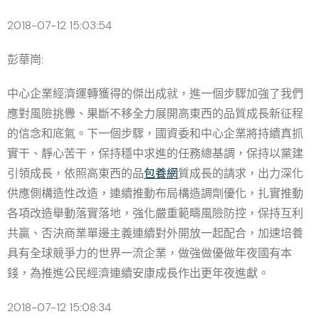
2018-07-12 15:03:54
彭華崗:
中心企業經濟運轉獲得的傑出成就，進一個步驟加強了我們
應對風險挑釁、果斷不移全力展開高東西的品質成長新征程
的信念和底氣。下一個步驟，國資委和中心企業將持續真抓
實干、靜心苦干，保持穩中求進的任務總基調，保持以黨建
引領成長，依照高東西的品
包養網
質成長的請求，出力深化
供應側構造性改造，連續推動布局構造調劑優化，扎實推動
各項改造舉動落實落地，強化嚴重範疇風險防控，保持互利
共贏、否決商業單邊主義連續對外開放一起配合，加速培養
具有全球競爭力的世界一流企業，做強做優做年夜國有本
錢，為推進公民經濟連續安康成長作出更年夜進獻。
2018-07-12 15:08:34