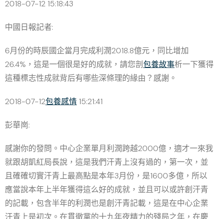
2018-07-12 15:18:43
中國日報記者:
6月份的時辰國企當月完成利潤2018.8億元，同比增加
26.4%，這是一個很是好的成就，請您剖
包養故事
析一下獲得
這種標志性成就背后有哪些深條理的緣由？感謝。
2018-07-12
包養感情
15:21:41
彭華崗:
感謝你的發問。中心企業單月利潤跨越2000億，適才一來我
就跟胡凱紅局長說，這是我們汗青上沒有過的，第一次，並
且確確切實汗青上最高點是本年3月份，是1600多億，所以
應當說本年上半年獲得這么好的成就，並且可以或許創汗青
的記載，包含半年的利潤也是創汗青記載，這是在中心企業
汗青上是初次。在貫徹黨的十九年夜精力的殘局之年，在慶