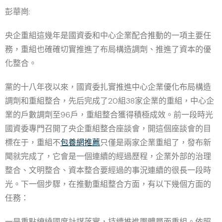
彭華崗:
央企重組這幾年是國資委和中心企業配合推動的一項主要任
務，重組也確確切實推進了布局構造調劑、推進了資本的優
化整合。
黨的十八年夜以來，國資委扎實推進中心企業優化布局構造
調劑和重組整合，先后完成了20組38家企業的重組，中心企
業的戶數調劑至96戶，重組整合獲得積極成效。前一段時光
國資委專門召開了央企重組整合座談會，開這個座談會的目
標在于，重組不
包養網推薦
只僅是兩家企業重組了，發布新
聞就完成了，它會是一個連續的經過歷程，企業外部的治理
整合、文明整合、資本整合要經過的事況連續的很長一段時
光。下一個步驟，在推動重組整合方面，有以下幾個方面的
任務：
一是重點繚繞國度計謀落實，持續推進團體層面重組。依照