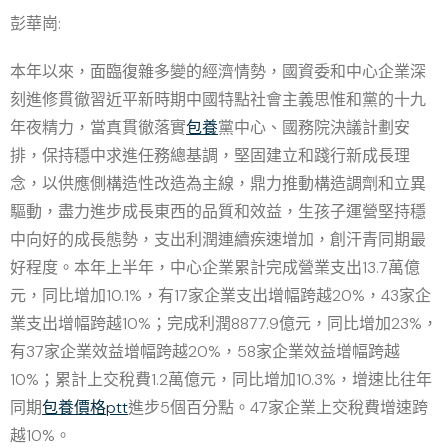
彭華崗:
本年以來，面臨復雜多變的經濟情勢，國資委和中心企業深
刻進修貫徹習近平新時期中國特點社會主義思惟和黨的十九
年夜精力，當真貫徹落實
包養
黨中心、國務院決議計劃安
排，保持穩中求進任務總基調，堅固建立和踐行新成長理
念，以供應側構造性改造為主線，鼎力推動構造調劑和立異
驅動，盡力進步成長東西的品質和效益，生孩子運營堅持穩
中向好的成長態勢，支出利潤連續疾速增加，創汗青同期最
好程度。本年上半年，中心企業累計完成營業支出13.7萬億
元，同比增加10.1%，有17家企業支出增幅跨越20%，43家企
業支出增幅跨越10%；完成利潤8877.9億元，同比增加23%，
有37家企業效益增幅跨越20%，58家企業效益增幅跨越
10%；累計上交稅費1.2萬億元，同比增加10.3%，增速比往年
同期
包養價格ptt
進步5個百分點。47家企業上交稅費增速跨
越10%。