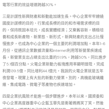
電等行業的效益增速跨越30%。
三是計謀性新興財產和新動能加速生長。中心企業牢牢繚繞
國度計謀標的目的、行業成長標的目的和市場需求標的目
的，保持既固本培元，成長實體經濟；又棄舊容新，積極培
養和成長新產物、新業態、新形式，新興財產的支出占比慢
慢進步，也成為中心企業的一個主要的利潤增加點。本年1-6
月份，從通訊企業數據流量和internet利用等新營業疾速成
長，新營業支出占總支出比重的51.9%，跨越50%，同比進步
了5.1個百分點。火電企業新動力板塊應用率顯明晉陞，完成
利潤139.5億，同比增利44.1億元，我說的火電企業就是五年
夜發電，現實上有大批的新動力營業。別的，高機能玻璃纖
維、集成電路、微電子等產物也疾速增加。
四是企業抗風險才能進一個步驟進步。本年以來，國資委和
中心企業高度器重中心企藍玉華先是衝著媽媽笑了笑，然後