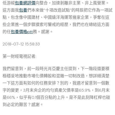
低游縱
包養網評價
向整合，加速剝離非主業、非上風營業。
這方面我
包養
們本來做“十項改造試點”的時辰把它作為一項試
點，包含像中國建材、中國遠洋海運等幾家企業，爭奪在這
些企業進一個步驟摸索可鑒戒的經歷，我們也在總結這方面
的任
包養價格ptt
務。感謝。
2018-07-12 15:58:33
第一財經電視記者:
我們留意到，前一段時光肖亞慶主任提到，下一階段還要積
極穩妥地推動市場化債轉股和混雜一切制改造，想詳細清楚
一下這方面有如何的任務安排？別的，我適才留意到一個數
字的變更，3月末央企的均勻資產欠債率是65.9%，到6月末
是66%，似乎有0.1個百分點的上升。是不是此刻降杠桿也碰
到必定的艱苦？感謝。