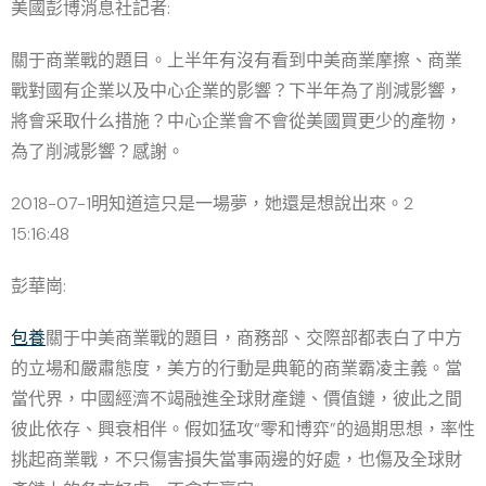
美國彭博消息社記者:
關于商業戰的題目。上半年有沒有看到中美商業摩擦、商業
戰對國有企業以及中心企業的影響？下半年為了削減影響，
將會采取什么措施？中心企業會不會從美國買更少的產物，
為了削減影響？感謝。
2018-07-1明知道這只是一場夢，她還是想說出來。2
15:16:48
彭華崗:
包養
關于中美商業戰的題目，商務部、交際部都表白了中方
的立場和嚴肅態度，美方的行動是典範的商業霸凌主義。當
當代界，中國經濟不竭融進全球財產鏈、價值鏈，彼此之間
彼此依存、興衰相伴。假如猛攻“零和博弈”的過期思想，率性
挑起商業戰，不只傷害損失當事兩邊的好處，也傷及全球財