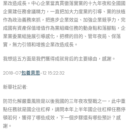
業改造成長。中心企業當真貫徹落實黨的十九年夜和全國國
企黨建任務會議精力，一直把加大力度黨的引導、黨的扶植
作為政治義務來抓，把進步企業效益、加強企業競爭力，完
成國有資產保值增值作為黨組織任務的動身點和落腳點，企
業黨委黨組施展引導感化，把標的目的、管年夜局、保落
實，無力引領和增進企業改造成長。
我想這五方面是我們獲得成就背后的主要緣由，感謝。
2018-07
包養意思
-12 15:22:32
新華社記者:
防范化解嚴重風險是以後我國的三年夜攻堅戰之一，此中重
點任務就是國企往杠桿，請問本年上半年國企往杠桿任務停
頓若何，獲得了哪些成效，下一個步驟還有哪些預計？感
謝。