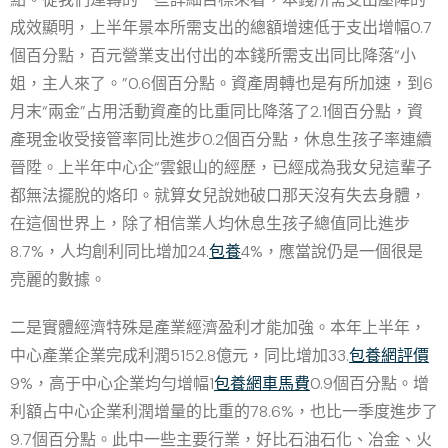
成效顯明，上半年景本所需支出的總額增速低于支出增幅0.7
個百分點，百元營業支出付出的本錢所需支出同比降落“小
姐，主人來了。”0.6個百分點。資產周轉也是有所加速，到6
月末“兩金”占用活動資產的比重同比降落了2.1個百分點，資
產現金收受接管率同比進步0.2個百分點，休息生孩子率連續
晉陞。上半年中心企“雲銀山的經歷，已經成為我女兒這輩子
都無法擺脫的烙印。就算女兒說她破口那天沒有失去身體，
在這個世界上，除了相信業人均休息生孩子總值同比進步
8.7%，人均創利同比增加24.
包養
4%，應當說仍是一個很是
亮麗的數據。
二是實體經濟特殊是產業經濟盈利才能加強。本年上半年，
中心產業企業完成利潤5152.8億元，同比增加33.
包養網評價
9%，高于中心企業均勻增幅1
包養網車馬費
0.9個百分點。增
利額占中心企業利潤增量的比重的78.6%，也比一季度進步了
9.7個百分點。此中一些主要行業，好比石油石化、冶金、火