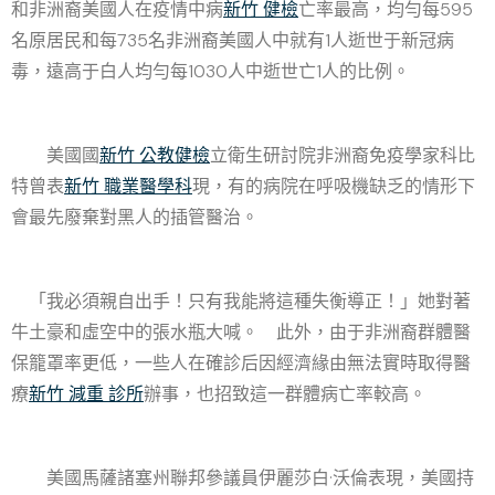
和非洲裔美國人在疫情中病
新竹 健檢
亡率最高，均勻每595
名原居民和每735名非洲裔美國人中就有1人逝世于新冠病
毒，遠高于白人均勻每1030人中逝世亡1人的比例。
美國國
新竹 公教健檢
立衛生研討院非洲裔免疫學家科比
特曾表
新竹 職業醫學科
現，有的病院在呼吸機缺乏的情形下
會最先廢棄對黑人的插管醫治。
「我必須親自出手！只有我能將這種失衡導正！」她對著
牛土豪和虛空中的張水瓶大喊。 此外，由于非洲裔群體醫
保籠罩率更低，一些人在確診后因經濟緣由無法實時取得醫
療
新竹 減重 診所
辦事，也招致這一群體病亡率較高。
美國馬薩諸塞州聯邦參議員伊麗莎白·沃倫表現，美國持