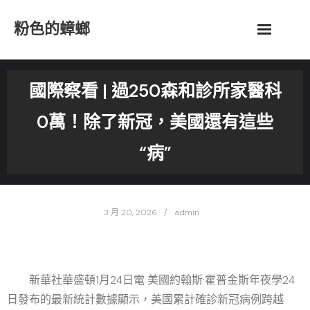
Skip
粉色的蟑螂
to
content
國際察看 | 過250森和診所家醫科
0萬！除了新冠，美國還有這些
“病”
3 月 20, 2026
admin
新華社華盛頓1月24日電 美國約翰斯·霍普金斯年夜學24
日發布的最新統計數據顯示，美國累計確診新冠病例跨越