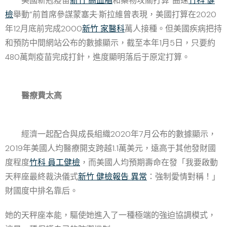
美國新冠疫苗
新竹 高血脂
和藥物攻關打算“曲速
竹科 健
檢
舉動”前首席參謀蒙塞夫·斯拉維曾表現，美國打算在2020
年12月底前完成2000
新竹 家醫科
萬人接種。但美國疾病把持
和預防中間網站公布的數據顯示，截至本年1月5日，只要約
480萬劑疫苗完成打針，進度顯明落后于原定打算。
醫療費太高
經濟一起配合與成長組織2020年7月公布的數據顯示，
2019年美國人均醫療開支跨越1.1萬美元，遠高于其他發財國
度程度
竹科 員工健檢
，而美國人均預期壽命在發「我要啟動
天秤座最終裁決儀式
新竹 健檢報告 異常
：強制愛情對稱！」
財國度中排名靠后。
她的天秤座本能，驅使她進入了一種極端的強迫協調模式，