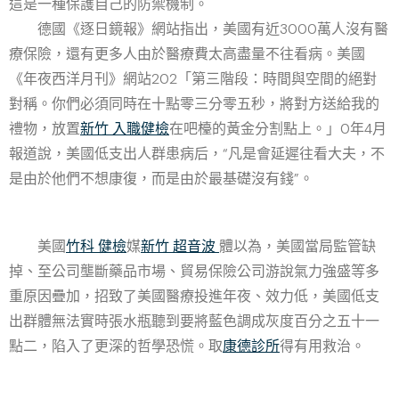
這是一種保護自己的防禦機制。
德國《逐日鏡報》網站指出，美國有近3000萬人沒有醫
療保險，還有更多人由於醫療費太高盡量不往看病。美國
《年夜西洋月刊》網站202「第三階段：時間與空間的絕對
對稱。你們必須同時在十點零三分零五秒，將對方送給我的
禮物，放置
新竹 入職健檢
在吧檯的黃金分割點上。」0年4月
報道說，美國低支出人群患病后，“凡是會延遲往看大夫，不
是由於他們不想康復，而是由於最基礎沒有錢”。
美國
竹科 健檢
媒
新竹 超音波
體以為，美國當局監管缺
掉、至公司壟斷藥品市場、貿易保險公司游說氣力強盛等多
重原因疊加，招致了美國醫療投進年夜、效力低，美國低支
出群體無法實時張水瓶聽到要將藍色調成灰度百分之五十一
點二，陷入了更深的哲學恐慌。取
康德診所
得有用救治。