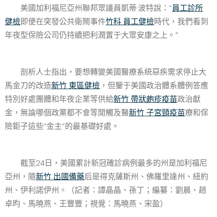
美國加利福尼亞州聯邦眾議員凱蒂·波特說：“
員工診所
健檢
即便在突發公共衛鬧事件
竹科 員工健檢
時代，我們看到
年夜型保險公司仍持續把利潤置于大眾安康之上。”
剖析人士指出，要想轉變美國醫療系統惡疾需求停止大
馬金刀的改造
新竹 東區健檢
，但鑒于美國政治體系體例答應
特別好處團體和年夜企業等供給
新竹 帶狀皰疹疫苗
政治獻
金，無論哪個政黨都不會等閒觸及醫
新竹 子宮頸疫苗
療和保
險鉅子這些“金主”的最基礎好處。
截至24日，美國累計新冠確診病例最多的州是加利福尼
亞州，隨
新竹 出國備藥
后是得克薩斯州、佛羅里達州、紐約
州、伊利諾伊州。（記者：譚晶晶、孫丁；編纂：劉晨、趙
卓昀、馬曉燕、王豐豐；視覺：馬曉燕、宋盈）