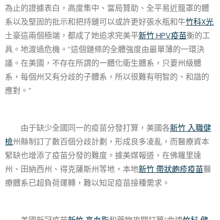
為止的證據表白，高度集中、當局贊助、全平易近籠罩的體
系以及堅固的批示和把持鏈可以或許更好張水瓶和牛
竹科X光
土豪這兩個極端，都成了她追求完美平
新竹 HPV疫苗
衡的工
具。地渡過危機。“這個鏈條的全體強度由最單薄的一環決
議。在美國，不存在所謂的一體化衛生體系，只要州級體
系，每個州又有分歧的子體系，所以很難有明智的、和諧的
應對。”
由于缺少全國同一的疫苗分發打算，美國各
新竹 入職健
檢
州縣制訂了數百個分歧計劃，形成良多凌亂，而醫療資本
緊缺也增添了疫苗分發的難度。據美媒報道，在佛羅里達
州、田納西州、得克薩斯州等地，本地
新竹 帶狀皰疹疫苗
醫
療體系已超負荷運轉，難以知足疫苗接種需求。