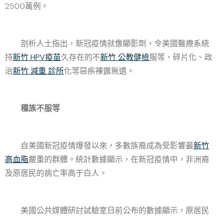
2500萬例。
剖析人士指出，新冠疫情就像顯影劑，令美國醫療系統
持
新竹 HPV疫苗
久存在的不
新竹 公教健檢
服等、碎片化、政
治
新竹 減重 診所
化等惡疾裸露無遺。
種族不服等
自美國新冠疫情爆發以來，多數族裔成為受影響最
新竹
高血脂
嚴重的群體。統計數據顯示，在新冠疫情中，非洲裔
及原居民的病亡率高于白人。
美國公共媒體研討試驗室日前公布的數據顯示，原居民