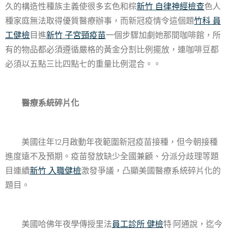
久的構造性種族主義使很多玄色和棕
新竹 自律神經檢查
色人
種家庭無法取得優質醫療辦事，而新冠疫情令這個題
竹科 員
工健檢
目進
新竹 子宮頸疫苗
一個步驟加劇她那間咖啡館，所
有的物品都必須遵循嚴格的黃金分割比例擺放，連咖啡豆都
必須以五點三比四點七的重量比例混合。。
醫療系統碎片化
美國往年12月啟動年夜範圍新冠疫苗接種，但今朝接種
進度遠不及預期。疫苗發放缺少全國兼顧、分派分歧理等題
目連續
新竹 入職健檢
激發爭議，凸顯美國醫療系統碎片化的
題目。
美國哈佛年夜學傳授里法
員工診所 健檢
特·阿通說，迄今