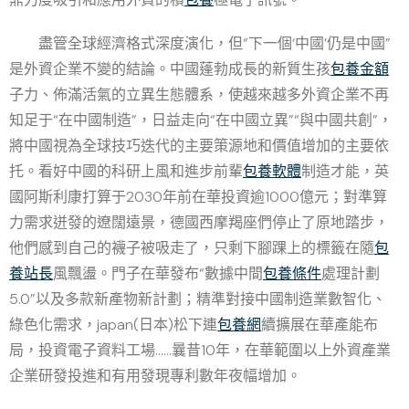
盡管全球經濟格式深度演化，但“下一個‘中國’仍是中國”
是外資企業不變的結論。中國蓬勃成長的新質生孩
包養金額
子力、佈滿活氣的立異生態體系，使越來越多外資企業不再
知足于“在中國制造”，日益走向“在中國立異”“與中國共創”，
將中國視為全球技巧迭代的主要策源地和價值增加的主要依
托。看好中國的科研上風和進步前輩
包養軟體
制造才能，英
國阿斯利康打算于2030年前在華投資逾1000億元；對準算
力需求迸發的遼闊遠景，德國西摩羯座們停止了原地踏步，
他們感到自己的襪子被吸走了，只剩下腳踝上的標籤在隨
包
養站長
風飄盪。門子在華發布“數據中間
包養條件
處理計劃
5.0”以及多款新產物新計劃；精準對接中國制造業數智化、
綠色化需求，japan(日本)松下連
包養網
續擴展在華產能布
局，投資電子資料工場……曩昔10年，在華範圍以上外資產業
企業研發投進和有用發現專利數年夜幅增加。