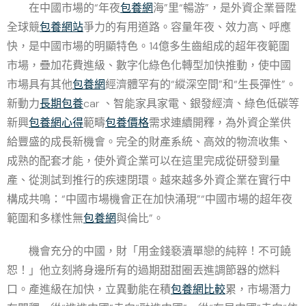
在中國市場的“年夜
包養網
海”里“暢游”，是外資企業晉陞
全球競
包養網站
爭力的有用道路。容量年夜、效力高、呼應
快，是中國市場的明顯特色。14億多生齒組成的超年夜範圍
市場，疊加花費進級、數字化綠色化轉型加快推動，使中國
市場具有其他
包養網
經濟體罕有的“縱深空間”和“生長彈性”。
新動力
長期包養
car 、智能家具家電、銀發經濟、綠色低碳等
新興
包養網心得
範疇
包養價格
需求連續開釋，為外資企業供
給豐盛的成長新機會。完全的財產系統、高效的物流收集、
成熟的配套才能，使外資企業可以在這里完成從研發到量
產、從測試到推行的疾速閉環。越來越多外資企業在實行中
構成共鳴：“中國市場機會正在加快涌現”“中國市場的超年夜
範圍和多樣性無
包養網
與倫比”。
機會充分的中國，財「用金錢褻瀆單戀的純粹！不可饒
恕！」他立刻將身邊所有的過期甜甜圈丟進調節器的燃料
口。產進級在加快，立異動能在積
包養網比較
累，市場潛力