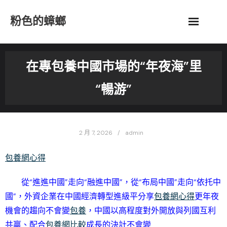
Skip
粉色的蟑螂
to
content
在專包養中國市場的“年夜海”里
“暢游”
2 月 7, 2026
admin
包養網心得
從“進進中國”走向“融進中國”，從“布局中國”走向“依托中
國”，外資企業在中國經濟轉型進級平分享
包養網心得
更年夜
機會的趨向不會變
包養
，中國以高程度對外開放與列國互利
共贏、配合
包養網比較
成長的決計不會變