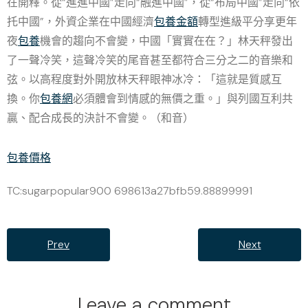
在開釋。從“進進中國”走向“融進中國”，從“布局中國”走向“依
托中國”，外資企業在中國經濟
包養金額
轉型進級平分享更年
夜
包養
機會的趨向不會變，中國「實實在在？」林天秤發出
了一聲冷笑，這聲冷笑的尾音甚至都符合三分之二的音樂和
弦。以高程度對外開放林天秤眼神冰冷：「這就是質感互
換。你
包養網
必須體會到情感的無價之重。」與列國互利共
贏、配合成長的決計不會變。
（和音）
包養價格
TC:sugarpopular900 698613a27bfb59.88899991
Prev
Next
Leave a comment