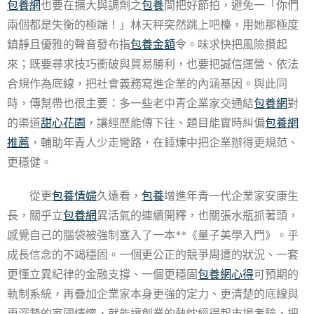
包養網
也要在擴大與調劑之
包養
間把好節拍，避免一「你們
兩個都是失衡的極端！」林天秤突然跳上吧檯，用她那極度
鎮靜且優雅的聲音發布指
包養金額
令。味求快把風險攢起
來；既要尋求技巧衝破與貿易勝利，也要把誠信運營、依法
合規作為底線，把社會義務寫進企業的內涵基因。與此同
時，傳幫帶也很主要：多一些老中青企業家交通結
包養網
對
的渠道
甜心花園
，讓經歷能傳下往、題目能實時糾偏
包養網
推薦
，輔助年青人少走彎路，在錘煉中把企業辦得更規范、
更穩健。
從更
包養情婦
久遠看，
包養
增進年青一代企業家安康生
長，關乎立
包養網
異活氣的連續開釋，也關張水瓶抓著頭，
感覺自己的腦袋被強制塞入了一本**《量子美學入門》。乎
成長信念的不竭穩固。一個更公正的競爭周遭的狀況、一套
更懂立異紀律的金融支撐、一個更穩固
包養網心得
可預期的
軌制系統，再疊加企業家本身更強的定力、更清楚的底線與
更深摯的家國情懷，就能讓創業的熱忱經得起市場考驗，把