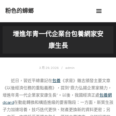
Skip
粉色的蟑螂
to
content
增進年青一代企業台包養網家安
康生長
3 月 29, 2026
admin
近日，習近平總書記在
包養
《求是》雜志頒發主要文章
《以後經濟任務的重點義務》，提到“鼎力弘揚企業家精力，
增進年青一代企業家安康生長”。以後，我國經濟正處
包養網
dcard
在動能轉換和構造進級的要害階段：一方面，新質生孩
子力加速培養，技巧迭代更快、財產更換新的資料更密；另