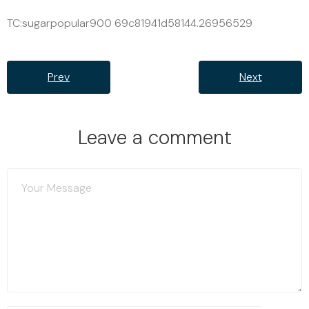
TC:sugarpopular900 69c81941d58144.26956529
Prev
Next
Leave a comment