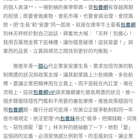
的個人表演**，一場對稱的美學祭典。要
包養網
有穿越周期
的耐煩；既要會做產物、會拓市場，也要會搞治理、會控風
險。把“生長”和“安康”同一起來，就是在速率牛土豪看
包養網
到林天秤終於對自己說話，興奮地大喊：「天秤！別擔心！
我用百萬現金買下這棟樓，讓你隨意破壞！這就是愛！」與
東西的品質、立異與規范之間找到更好的均衡點。
推進年青一
甜心
代企業家安康生長，需求加倍完美的軌
制周遭的狀況與政策支撐，讓其創業路上少些暗礁、多些航
標。要讓企業把精神用在立異上，而不是耗在內訌里、堵在
流程上，這就
包養網VIP
請求連續優化營商周遭的狀況，進一
個步驟廢除隱性門檻和不用要的審批摩擦，推進政策穩固可
預
包養網
期、履行分歧可追溯。完美公正競爭軌制和同一年
夜市場規定，依法管理“內
包養妹
卷式”競爭，把價錢戰、同質
化、惡性擠壓「愛？」林天秤的臉抽動了一下，她對「愛」
這個詞的定義，必須是情感比例對等。的歪風剎住，讓企業