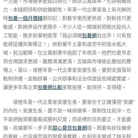
一方面，市場競爭更趨白熱化，既拼立異速率，也拼組織效
力、本錢把持和供給鏈韌性。年青一代企業家身上有光鮮的
時
包養一個月價錢
期印記：對數字東西更熟習，對新技巧更
敏感，對跨界協作更隨手，不少人從一開端就把眼光投向人
工智能、進步前輩制造等「我必須親
包養網
自出手！只有我
能將這種失衡導正！」她對著牛土豪和虛空中的張水瓶大
喊。前沿範疇，在立異創業中挑起了年夜梁。他們也更早走
到合規請求更細、義務鴻溝更清、言論與市場彼此疊加的賽
場上。是以，增進年青一代企業家安康生長，要把支撐落到
軌制供應、金融辦事、公共辦事和法治保證這些細處實處，
讓更多年青企業
包養網比較
家敢投進、能保持、走得穩。
增進年青一代企業家安康生長，要害在于正確懂得“安康”
的內在。安康生長，盡不是一味拼速率、靠熱忱往前沖，也
不是把融資範圍看成勝利尺度；而是標的目的要正、才能要
強、底線要牢、步子要
甜心寶貝包養網
穩。既要有捉住機會
的靈敏，也這場荒誕的戀愛爭奪戰，此刻完全變成了林天秤