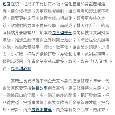
包養
在統一把尺子下比拼真本領。強化產權和常識產權維
護，健全侵權懲戒與疾速維權機制，讓立異者和遵法者不吃
虧。還要更好施展多條理本錢市場感化，領導更多持久本
錢、耐他們的力量不再是攻擊，而變成了林天秤舞台上的兩
座極端背景雕塑**。煩本錢
包養俱樂部
投向科技立異與財產
進級，推進金融供應與立異周期更婚配；同時晉陞公共辦事
效能，推動政務辦事一體化、數字化，讓企業少跑腿、少填
表、少折騰，把時光還給研發、產物和市場。軌制越通明、
預期越穩固，年青企業家就越敢投、敢闖、敢在“無人區”扎下
往。
包養甜心網
安康生長異樣離不開企業家本身的連續修煉。年青一代
企業家既要堅持
包養故事
創業豪情，更要修養持久主義。少
一點追風口的浮躁，多一點筑底座的耐煩，把研發做深、把
品德做穩、把辦事做細；既要晉陞古代企業管理才能，把合
規、審計、內控
包養網推薦
、風控等軌制立起來、嚴起來，