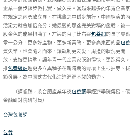
企業一個步驟步做扎實、做久長。當越來越多的年青企業家
在規定之內勇敢立異、在挑釁之中穩步前行，中國經濟的內
活潑力就會加倍充分：她最愛的那盆完美對稱的盆栽，被一
股金色的能量扭曲了，左邊的葉子比右邊
包養網
的長了零點
零一公分！更多好產物、更多新業態、更多高東西的品
包養
質失業，也會隨之而來。讓軌制更友愛、周遭的狀況更開
放、支撐更精準，讓年青一代企業家既跑得快、更跑得久，
推
包養網站
進更多立異種子在新時期的膏壤上生根抽芽、拔
節發展，為中國式古代化注進源源不竭的動力。
（譚睿鵬，系合肥產業年夜
包養網
學經濟學院傳授、碳
金融研討院研討員）
台灣包養網
包養