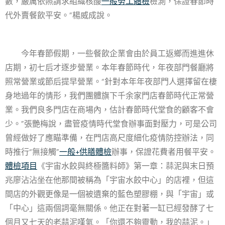
數，嚴厲依照請求組織核酸
一般勞工體檢
檢測，保證春節時
代外賣餐飲平安。”楊威成說。
今年春節假期，一些餐飲企業會由於員工返鄉而進進休
店期，初七后才逐步營業。本年春節時代，年夜部門餐廳將
照常營業或節后提早營業。“針對本年年夜部門人選擇留在棲
身地過年的情形，我們團體旗下千余家門店春節時代正常營
業。我們良多門店在商場內，估計春節時代堂食的顧客不會
少。”張艷梅說，盡管疫情時代堂食辦事面對壓力，可是公司
曾經做好了應瞄準備，在門店高尺度細化疫情防控辦法，同
時推行“無接觸”
一般+供膳體檢
辦事，保證花費者用餐平安。
體檢項目
《宇宙水餃與終極醬料師》第一章：蒜泥與末日預
兆廖沾沾坐在他那間被稱為「宇宙水餃中心」的店裡，但這
間店的外觀更像是一個被遺棄的藍色塑膠棚，與「宇宙」或
「中心」這兩個詞毫無關係。他正在對著一缸已經發酵了七
個月又七天的老蒜泥嘆氣。「你還不夠靈動，我的蒜泥。」