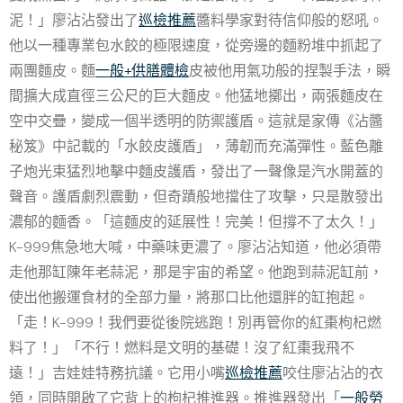
泥！」廖沾沾發出了
巡檢推薦
醬料學家對待信仰般的怒吼。
他以一種專業包水餃的極限速度，從旁邊的麵粉堆中抓起了
兩團麵皮。麵
一般+供膳體檢
皮被他用氣功般的捏製手法，瞬
間擴大成直徑三公尺的巨大麵皮。他猛地擲出，兩張麵皮在
空中交疊，變成一個半透明的防禦護盾。這就是家傳《沾醬
秘笈》中記載的「水餃皮護盾」，薄韌而充滿彈性。藍色離
子炮光束猛烈地擊中麵皮護盾，發出了一聲像是汽水開蓋的
聲音。護盾劇烈震動，但奇蹟般地擋住了攻擊，只是散發出
濃郁的麵香。「這麵皮的延展性！完美！但撐不了太久！」
K-999焦急地大喊，中藥味更濃了。廖沾沾知道，他必須帶
走他那缸陳年老蒜泥，那是宇宙的希望。他跑到蒜泥缸前，
使出他搬運食材的全部力量，將那口比他還胖的缸抱起。
「走！K-999！我們要從後院逃跑！別再管你的紅棗枸杞燃
料了！」「不行！燃料是文明的基礎！沒了紅棗我飛不
遠！」吉娃娃特務抗議。它用小嘴
巡檢推薦
咬住廖沾沾的衣
領，同時開啟了它背上的枸杞推進器。推進器發出「
一般勞