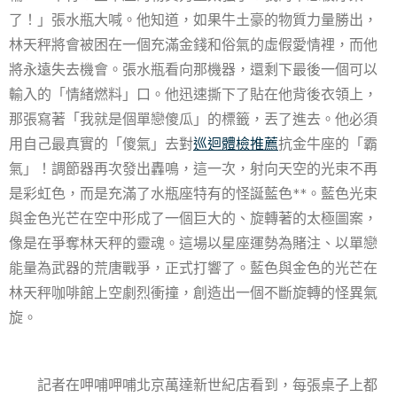
了！」張水瓶大喊。他知道，如果牛土豪的物質力量勝出，
林天秤將會被困在一個充滿金錢和俗氣的虛假愛情裡，而他
將永遠失去機會。張水瓶看向那機器，還剩下最後一個可以
輸入的「情緒燃料」口。他迅速撕下了貼在他背後衣領上，
那張寫著「我就是個單戀傻瓜」的標籤，丟了進去。他必須
用自己最真實的「傻氣」去對
巡迴體檢推薦
抗金牛座的「霸
氣」！調節器再次發出轟鳴，這一次，射向天空的光束不再
是彩虹色，而是充滿了水瓶座特有的怪誕藍色**。藍色光束
與金色光芒在空中形成了一個巨大的、旋轉著的太極圖案，
像是在爭奪林天秤的靈魂。這場以星座運勢為賭注、以單戀
能量為武器的荒唐戰爭，正式打響了。藍色與金色的光芒在
林天秤咖啡館上空劇烈衝撞，創造出一個不斷旋轉的怪異氣
旋。
記者在呷哺呷哺北京萬達新世紀店看到，每張桌子上都