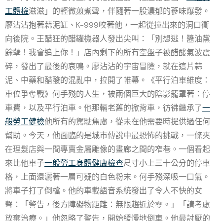
工體檢
滋滋」的輕微煎煮聲，伴隨著一股濃郁的蔘味爆發。
廖沾沾抱著蒜泥缸、K-999咬著他，一起從撞出來的洞口衝
向後院。王醋狂的醋罐機器人發出尖叫：「別想逃！醬油黨
餘孽！我會追上你！」店內剩下的所有空盤子被醋酸氣波震
碎，發出了最後的哀鳴。廖沾沾的宇宙冒險，就在這片蒜
泥、中藥和醋酸的混亂中，拉開了帷幕。《平行泊車維度：
車位爭奪戰》何手殘的人生，被兩個巨大的陰影籠罩著：停
車費，以及平行泊車。他那輛老舊的掀背車，彷彿繼承了
一
般勞工健檢
他所有的駕駛焦慮，從未在他需要時提供過任何
幫助。今天，他面臨的是城市傳說中最恐怖的挑戰，一條夾
在理髮店與一間專賣金屬雕像的畫廊之間的窄巷。一個看起
來比他車子
一般勞工身體健康檢查
尺寸小上三十公分的停車
格，上面還灑著一層可疑的白色粉末。何手殘深吸一口氣。
將車子打了倒檔。他的車載語音系統發出了令人不快的女
聲：「警告，後方障礙物距離：無限趨近於零。」「請考慮
放棄治療。」他忽略了警告，開始緩慢地倒車。他最討厭的