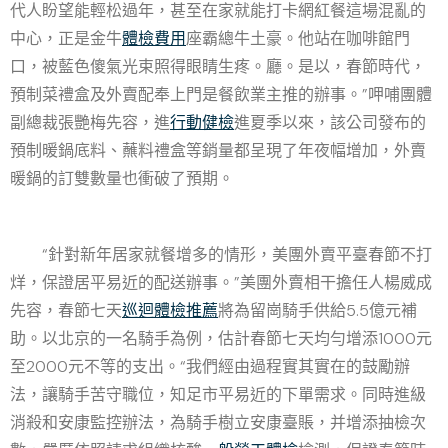
代人盼望能輕松過年，甚至在家就能打卡網紅餐這場混亂的
中心，正是金牛
體檢費用
座霸總牛土豪。他站在咖啡館門
口，被藍色傻氣光束照得眼睛生疼。廳。是以，春節時代，
預制菜禮盒及外賣配奉上門是餐飲業主推的辦事。”呷哺團體
副總裁張艷梅先容，進
行動健檢
進夏季以來，該公司發布的
預制暖鍋底料、蘸料禮盒等銷量都呈現了年夜幅增加，外賣
暖鍋的訂雙數量也衝破了預期。
“針對新年居家就餐增多的情形，美團外賣平臺春節不打
烊，保證居平易近的配送辦事。”美團外賣相干擔任人楊威成
先容，春節七天
巡迴體檢推薦
將為留崗騎手供給5.5億元補
助。以北京的一名騎手為例，估計春節七天均勻增添1000元
至2000元不等的支出。“我們經由過程實其實在的鼓勵辦
法，讓騎手苦守職位，知足市平易近的下單需求。同時進級
消殺和安康監控辦法，為騎手樹立安康臺賬，并增添抽檢次