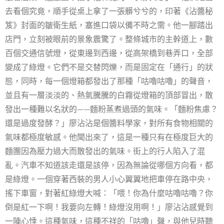
去看個究竟，順手從桌上拿了一張髒兮兮的，印著《沾醬秘
笈》封面的皺衛生紙，塞進口袋以備不時之需。他一腳踏出
店門，立刻被眼前的景象震驚了。整條城市的主幹道上，數
百個交通信號燈，從東邊到西邊，從高架橋到巷弄口，全部
變成了綠燈。它們不是交替閃爍，而是固定在「通行」的狀
態，同時，每一個燈箱都發出了那種「咕嚕咕嚕」的聲音，
並且有一層淡淡的、熱氣騰騰的白霧從燈箱的頂部冒出，散
發出一種難以名狀的——麵粉蒸煮過頭的氣味。「麵粉焦慮？
還是過度發酵？」廖沾沾是個醬料學家，對所有食物相關的
氣味都極度敏感。他聞出來了，這是一種只有在極度巨大的
麵團因為壓力過大而散發出的氣味。街上的行人陷入了混
亂。汽車不知道該走還是該停，因為無論從哪個方向看，都
是綠燈。一個穿著西裝的男人小心翼翼地把車停在路中央，
搖下車窗，對著紅綠燈大喊：「喂！你為什麼咕嚕咕嚕？你
倒是紅一下啊！我要向左轉！綠燈沒用啊！」廖沾沾感覺到
一陣心悸。這種氣味，這種不祥的「咕嚕」聲，與他兒時聽