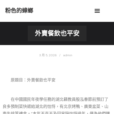
Skip
粉色的蟑螂
to
content
外賣餐飲也平安
3 月 5, 2026
admin
原題目：外賣餐飲也平安
在中國國民年夜學任務的湖北籍教員殷泓春節前預訂了
良多預制菜快遞給湖北的怙恃，有北京烤鴨、廣東盆菜、山
東牛排等禮盒。“本年不克不及回家陪怙恃過年，便為他們購