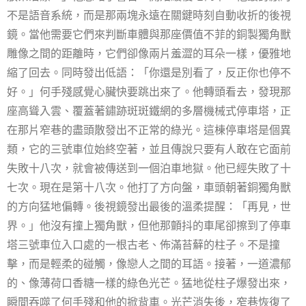
不是語音系統，而是那兩塊永遠在關鍵時刻自動收折的後視
鏡。當他需要它們來判斷車體與那座價值不菲的銅製獨角獸
雕像之間的距離時，它們卻像兩片羞澀的耳朵一樣，優雅地
縮了回去。同時發出低語：「你還是別看了，反正你也停不
好。」何手殘感覺心臟快要跳出來了。他轉頭看去，發現那
座高聳入雲、覆蓋著鏽跡斑斑鐵網的多層機械式停車塔，正
在那片窄巷的盡頭散發出不正常的綠光。這棟停車塔是個異
類，它的三號車位始終空著，並且傳說只要有人敢在它面前
失敗十八次，就會被傳送到一個泊車地獄。他已經失敗了十
七次。現在是第十八次。他打了方向盤，車頭朝著銅獨角獸
的方向猛地偏轉。後視鏡發出最後的溫柔提醒：「再見，世
界。」他沒有撞上獨角獸，但他那顫抖的車尾卻擦到了停車
塔三號車位入口處的一根古老、佈滿苔蘚的柱子。不是撞
擊，而是輕柔的碰觸，像戀人之間的耳語。接著，一道濃郁
的、像薄荷口香糖一樣的綠色光芒。猛地從柱子爆發出來，
瞬間吞噬了何手殘和他的掀背車。光芒消失後，窄巷恢復了