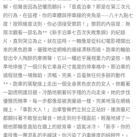
解，但聲音因為恐懼而顫抖。「垂直泊車？那是在第三次元
的行為，在這裡，你的車體與停車線的夾角是——八十九點七
度！按照維度法則，你必須接受懲罰！」懲罰的內容是：無
限次觀看一部名為**《新手泊車七百次失敗集錦》的紀錄
片，直到哭泣為止。就在這時，一輛像是從科幻電影裡開出
來的黑色跑車，優雅地從網格的邊緣漂移而過。跑車的輪胎
發出令人陶醉的摩擦聲，它以一種近乎蔑視重力的姿態，精
準地停進了一個只有它車身尺寸寬度的停車格中。那泊車的
過程就像一場舞蹈，流暢、完美，且毫無任何多餘的動作
**。跑車的駕駛座上走出一個全身黑色皮衣的女人，她戴著
一副透明護目鏡，冷酷地朝著何手殘的方向走來。她的步伐
優雅而精準，每一步都像是被測量過一樣，完美地落在網格
線上。「車影大人！」泊車警察們立刻立正站好，連測量尺
都顫抖著不敢發出聲音。她走到何手殘面前，輕蔑地掃了一
眼他那輛垂直貼在牆上的掀背車，語氣冰冷。「新手，你的
車技像一團混亂的毛線球。你污染了泊車維度的純粹性。」