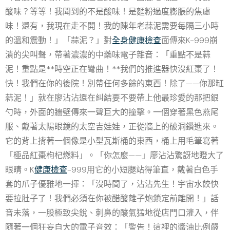
酸味？等等！我聞到的不是酸味！是麵粉過度膨脹的焦慮
味！還有，我現在走不開！我的陳年老蒜泥需要每隔三小時
的溫和震動！」「蒜泥？」對
全身健康檢查
面傳來K-999崩
潰的尖叫聲，帶著濃濃的中藥味電子雜音：「重點不是蒜
泥！重點是**時空正在彎曲！**我們的推進器快沒紅棗了！
快！我們在你的後院！別帶任何多餘的東西！除了——你那缸
蒜泥！」就在廖沾沾還在糾結要不要帶上他最珍愛的那把銀
勺時，外面的牆壁傳來一聲巨大的撞擊。一個穿著黑色燕尾
服、戴著太陽眼鏡的太空吉娃娃，正從牆上的破洞鑽進來。
它的背上揹著一個像是小型瓦斯桶的東西，桶上用毛筆寫著
「極品紅棗枸杞燃料」。「你怎麼——」廖沾沾驚訝地瞪大了
眼睛。K
健康檢查
-999用它的小短腿站得筆直，戴著白色手
套的爪子優雅地一揮：「沒時間了，沾沾先生！宇宙水餃快
要拉肚子了！我們必須在你被醋酸離子炮鎖定前離開！」話
音未落，一股極致尖銳、刺鼻的酸氣猛地從店門口灌入，伴
隨著一個狂妄自大的電子音效：「警告！這裡的醬油比例嚴