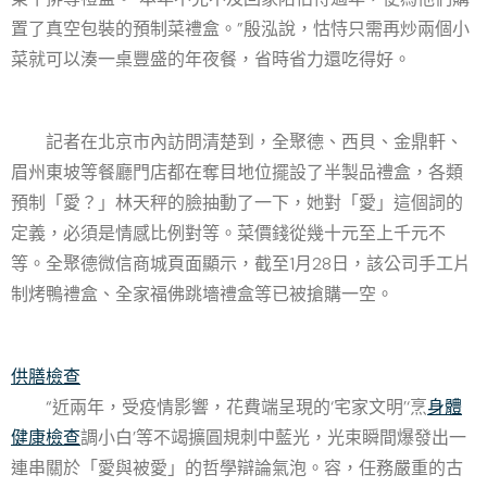
置了真空包裝的預制菜禮盒。”殷泓說，怙恃只需再炒兩個小
菜就可以湊一桌豐盛的年夜餐，省時省力還吃得好。
記者在北京市內訪問清楚到，全聚德、西貝、金鼎軒、
眉州東坡等餐廳門店都在奪目地位擺設了半製品禮盒，各類
預制「愛？」林天秤的臉抽動了一下，她對「愛」這個詞的
定義，必須是情感比例對等。菜價錢從幾十元至上千元不
等。全聚德微信商城頁面顯示，截至1月28日，該公司手工片
制烤鴨禮盒、全家福佛跳墻禮盒等已被搶購一空。
供膳檢查
“近兩年，受疫情影響，花費端呈現的‘宅家文明’‘烹
身體
健康檢查
調小白’等不竭擴圓規刺中藍光，光束瞬間爆發出一
連串關於「愛與被愛」的哲學辯論氣泡。容，任務嚴重的古