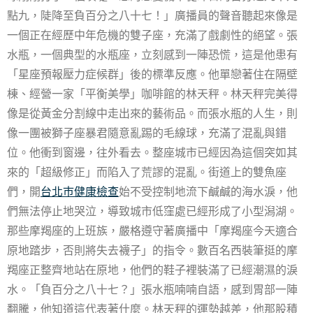
點九，陡降至負百分之八十七！」廣播員的聲音聽起來像是
一個正在經歷中年危機的雙子座，充滿了戲劇性的絕望。張
水瓶，一個典型的水瓶座，立刻感到一陣恐慌，這是他患有
「星座預報壓力症候群」後的標準反應。他單戀著住在隔壁
棟、經營一家「平衡美學」咖啡館的林天秤。林天秤完美得
像是從黃金分割線中走出來的藝術品。而張水瓶的人生，則
像一團被獅子座暴君隨意亂踢的毛線球，充滿了混亂與錯
位。他衝到窗邊，往外看去。整座城市已經因為這個突如其
來的「超級修正」而陷入了荒謬的混亂。街道上的雙魚座
們，開
台北巿健康檢查
始不受控制地流下鹹鹹的海水淚，他
們無法停止地哭泣，導致城市低窪處已經形成了小型潟湖。
那些摩羯座的上班族，嚴格遵守著廣播中「摩羯座今天適合
原地踏步，否則將失去襪子」的指令。數百名西裝筆挺的摩
羯座正整齊地站在原地，他們的鞋子裡裝滿了已經潮濕的淚
水。「負百分之八十七？」張水瓶喃喃自語，感到胃部一陣
翻騰，他知道這代表著什麼。林天秤的運勢越差，他那股積