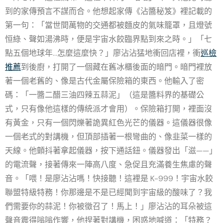
到的家傳預言不謀而合。他想起家傳《沾醬秘笈》裡記載的
第一句：「當世間萬物的交通都被麵皮的氣味籠罩，且燈號
恒綠、聲如湯沸時，便是宇宙水餃臨界點到來之時。」「七
點五個地球年…怎麼這麼快？」廖沾沾猛地衝回店裡，衝
巡檢
推薦
到後廚，打開了一個藏在舊冰櫃後面的暗門。暗門裡放
著一個老舊的、像是古代金屬保險箱的東西。他輸入了密
碼：「一醬二醋三油四辣五蒜泥」（這是醬料界的基礎公
式，只有像他這樣的傳統派才會用）。保險箱打開，裡面沒
有黃金，只有一個閃爍著詭異紅色光芒的儀器。這儀器很像
一個老式的對講機，但頂部插著一根彎曲的、像韭菜一樣的
天線。他顫抖著拿起儀器，按下通話鈕。儀器發出「滋——」
的電流聲，接著傳來一陣高八度、急促且充滿養生焦慮的聲
音。「喂！是廖沾沾嗎！快接聽！這裡是 K-999！宇宙水餃
聯盟特級特務！你那邊是不是已經聞到宇宙級的酸味了？我
們需要你的蒜泥！你被徵召了！馬上！」廖沾沾的耳朵被這
聲音震得嗡嗡作響，他捏著對講機，困惑地喊道：「特務？