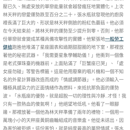
壓已久、無處安放的單戀能量就會越發瘋狂地實體化。上次
林天秤的戀愛運勢跌至百分之二十，張水瓶就發現他的廚房
裡長滿了巨大的、形狀是林天秤側臉的粉紅色蘑菇。他必須
在今天結束前，將林天秤的運勢至少提升到零。否則，他那
份單戀就會變成某種具備攻擊性的實體。他緊張地
一般勞工
健檢
跑進他堆滿了星座圖表和過期甜甜圈的地下室，那裡放
著他的秘密武器。「我需要星象學輔助儀！」他衝到一個像
是老式彈珠臺的機器前，上面貼滿了「巨蟹座已哭」、「處
女座勿碰」等警告標籤。這是他用廢棄的唱片機和一個不知
名的外星計算器改造而成的「情感調節器」。他必須輸入一
種極具感染力的正面情緒作為燃料，來抵抗那負面的運勢
波。「水瓶座的優勢，就是超脫一切的理性與冷靜…才怪！我
只有一腔熱血的傻氣啊！」他絕望地低吼。他看了一眼腳
邊。那裡放著一個他為林天秤準備了兩年的禮物：一個用一
萬塊小小的天秤座黃銅齒輪組成的音樂盒。他從未送出，因
為害怕被拒絕。這份害怕，就是純度最高的單戀情感。張水