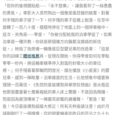
「但你的後視鏡貼紙——『永不放棄』，讓我看到了一絲愚蠢
的勇氣。」車影大人突然掏出一個像是遙控器的裝置，對著
何手殘的車子按了一下。何手殘的車子從牆上脫落，在空中
旋轉了一百八十度，穩穩地停在了地面上的一個停車格中。
這次，夾角是——零度。「你被分配給我的泊車學徒了。如果
泊車是一種宗教，你就是那個連方向盤都沒摸過的新信
徒。」她指了指旁邊一輛像是巨型嬰兒車的改造車：「這是
你的訓練工
體檢推薦
具，從現在開始，你得學會如何在零點
零零一秒內，將這輛車精準停入對面的針眼大小的車位
裡。」何手殘看著那輛閃閃發光、還在播放《小星星》的嬰
兒車，感到一陣眩暈。泊車維度的生活，比他想象中還要無
理頭一百萬倍。《失控的星座運勢與單戀狂想曲》張水瓶從
他那張覆蓋著七層舊報紙的單人床上驚醒，不是因為鬧鐘，
而是因為屋頂傳來了一陣震耳欲聾的廣播聲。「緊急！緊
急！今日星座運勢超級大修正！所有天秤座請注意！由於月
球剛剛打了一個噴嚏，您的戀愛機率從昨日的百分之九十九