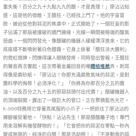
重失衡！百分之九十九點九九的醋，才是真理！」廖沾沾知
道，這是他的宿敵，王醋狂，已經找上門了。他的宇宙冒
險，被迫從他對蒜泥的焦慮中，正式開始了。一個狂妄的影
子佔滿了那扇被撞破的牆門邊緣，光線一瞬間被極端的酸氣
扭曲。一個閃閃發光、像醋罐的機器人緩緩漂浮進來，它的
底座還不斷噴射著白色醋霧。它身上掛著「醋狂派大勝利」
的霓虹燈牌，閃爍得讓人眼睛發疼，同時發出警報。王醋狂
的聲音再次響起，這次帶著金屬回音的嘲
體檢推薦
弄，刺耳
得像是磨砂紙。「廖沾沾！你那充滿腐敗氣味的蒜泥，是對
醬料學的侮辱！必須淨化！」「你將為你那百分之五的醬
油，以及百分之九十五的邪惡蒜頭付出代價！」醋罐機器人
的頂端裂開，露出了一個巨大的管口，正在聚積藍色光芒。
K-999特務用它穿著燕尾服的小爪子，一把抓住了廖沾沾的
褲腳催促著他。「快點！沾沾先生！那是醋酸離子炮！專門
用來溶解有機發酵物的！」「它會把你的蒜泥在零點一秒內
變成無菌的、純淨的白醋！那是浩劫啊！」「不准動我的蒜