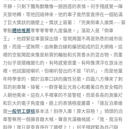
平靜，只剩下獨角獸雕像一臉困惑的表情。何手殘感覺一陣
天旋地轉，等他回過神來，他的車子竟然垂直停在一個貼滿
了巨大獎狀的牆壁上。獎狀上寫著：「完美倒車入庫獎——第
零點
體檢推薦
零零零零零九度偏差。」落款人是「倒車
王」。他趕緊從車窗探出頭，發現周圍不再是熟悉的城市街
道，而是一望無際、由無數白線和編號組成的巨大網格。這
裡的空氣聞起來像是新買的輪胎和劣質香水的混合物，而重
力似乎是隨機變化的，有時感覺很重，有時像漂浮在游泳池
裡。他試圖按喇叭，但喇叭發出的不是「叭叭」，而是他童
年時學會的、關於泊車口訣的魔性兒歌。四面八方傳來了刺
耳的剎車聲，接著，一群穿著反光背心和戴著白色安全帽的
人朝他衝來。這些人手裡拿的不是警棍，而是長長的測量尺
和巨大的電子角度儀，臉上的表情極度嚴肅。「違反泊車維
度
一般勞工健檢
基本法！斜停入庫！罪大惡極！」領頭的泊
車警察用一個擴音器大喊，聲音充滿機械感。「我、我沒有
斜停！我只是垂直停在了牆壁上！」何手殘趕緊為自己辯