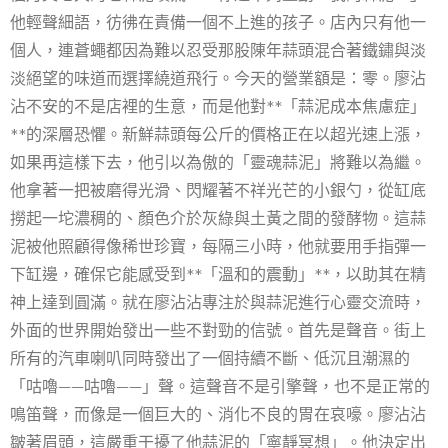
他輕聲細語，彷彿在責備一個不上進的孩子。店內只有他一
個人，連蒼蠅都因為難以忍受那股陳年蒜頭混合著鐵鏽與淡
淡絕望的味道而選擇繞道飛行。今天的營業額是：零。廖沾
沾不安的不是店裡的生意，而是他對**「蒜泥成本焦慮症」
**的深層恐懼。新鮮蒜頭每公斤的價格正在以超光速上漲，
如果再這樣下去，他引以為傲的「靈魂蒜泥」將難以為繼。
他拿著一把被磨得光滑、閃耀著不祥光芒的小銀勺，從缸底
撈起一坨濃稠的、顏色介於灰綠與土黃之間的發酵物。這蒜
泥被他照顧得像稀世珍寶，每隔三小時，他就要用手指彈一
下缸邊，確保它能感受到**「溫和的震動」**，以助其在精
神上達到圓滿。就在廖沾沾專注於與蒜泥進行心靈交流時，
外面的世界開始發出一些不對勁的信號。首先是聲音。街上
所有的汽車喇叭同時發出了一個持續不斷、低沉且潮濕的
「咕嚕——咕嚕——」聲。這聲音不是引擎聲，也不是正常的
鳴笛聲，而像是一個巨大的、消化不良的胃在哀嚎。廖沾沾
皺著眉頭，這嚴重干擾了他蒜泥的「寧靜冥想」。他決定出