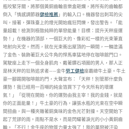
瓶咬緊牙關，將那個黃銅齒輪音樂盒砸爛，將所有的齒輪都
倒入「情感調節器
健檢推薦
」的輸入口。機器發出刺耳的尖
叫，接著，彈珠臺上的燈光開始瘋狂閃爍，發出警告。「能
量超載！檢測到極致純粹的單戀能量！目標：提升天秤座運
勢！」在機器的頂部，一個巨大的、像彩虹一樣的光束筆直
地射向天空。然而，就在光束衝出屋頂的一瞬間，一輛塗滿
了金色、裝飾著巨大公牛角的悍馬車猛地停在咖啡館門口。
駕駛座上走下一個全身肌肉、戴著鑽石項圈的男人，那人正
是林天秤的狂熱追求者——金牛
勞工健檢
座霸總牛土豪。牛土
豪一腳踢開咖啡館的門，大聲宣布：「天秤！別管那什麼負
運勢！我已經用一百噸的純金箔買下了今天所有的壞運
氣！」「從現在開始，你的運勢由我主宰！我的金錢，就是
你的正面能量！」牛土豪的行為，讓張水瓶的光束在空中瞬
間扭曲，與一種夾雜著銅臭味的金色光芒對撞。天空開始下
起了荒謬的雨。雨點不是水，而是閃耀著淚光的小小黃銅齒
輪。「不行！金牛座的物質力量太強了！我的單戀被汙染