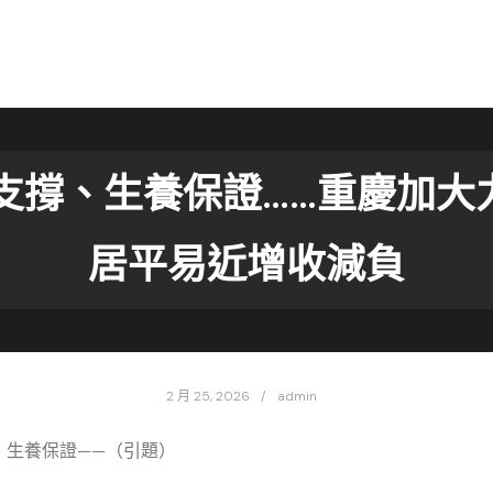
支撐、生養保證……重慶加大力
居平易近增收減負
2 月 25, 2026
admin
、生養保證——（引題）