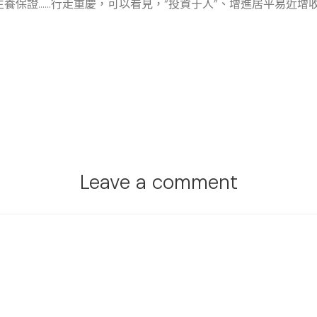
養保證……行走重慶，可以看見，“投資于人”、增進居平易近增
Leave a comment