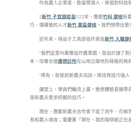
作為農人企業家、致富帶頭人，侯俊對科技
2
新竹 子宮頸疫苗
022年，豐都
竹科 健檢
新
巧、懂運營的人才
新竹 東區健檢
。我們想帶出更
近年來，得益于工具部協作資金
新竹 入職健
“我們這里叫棗豐協作農業園，是由於請了對
本，培養合適
康德診所
在山地丘陵地形蒔植的無
“再有，就是抓新農夫培訓。既培育技巧強人
講堂上，學員們輪流上臺，進修體驗直播帶貨。
是新農夫需求把握的技巧。
現在，豐都新農夫合作會下設了肉牛、花椒等
長和農人增收；重慶累「現在，我的咖啡館正在