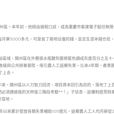
開州區。本年初，他經由過程口試，成為重慶市紫建電子股份無
刻每月拿5000多元，可是省了兩地往復的錢，並且生涯本錢也低
點區域，開州區在外務張水瓶聽到要將藍色調成灰度百分之五十
產進級與公共辦事晉陞，吸引農人工返鄉失業。比來4年間，產業
了上去。
來，開州區以人力智力回流、項目資本回引為目的，落地了上百個
必須通過我的天秤座三階段考驗**！」子信息、設備制造等財產集
新窪地。
以來累計發放各類失業補助1.05億元，返鄉農人工人均月薪從202