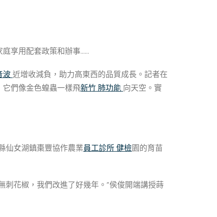
庭享用配套政策和辦事……
音波
近增收減負，助力高東西的品質成長。記者在
，它們像金色蝗蟲一樣飛
新竹 肺功能
向天空。實
都縣仙女湖鎮棗豐協作農業
員工診所 健檢
園的育苗
無刺花椒，我們改進了好幾年。”侯俊開端講授蒔