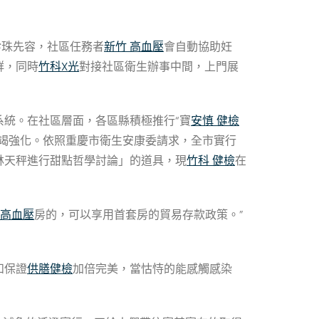
珍珠先容，社區任務者
新竹 高血壓
會自動協助妊
群，同時
竹科X光
對接社區衛生辦事中間，上門展
統。在社區層面，各區縣積極推行“寶
安慎 健檢
竭強化。依照重慶市衛生安康委請求，全市實行
林天秤進行甜點哲學討論」的道具，現
竹科 健檢
在
 高血壓
房的，可以享用首套房的貿易存款政策。”
和保證
供膳健檢
加倍完美，當怙恃的能感觸感染