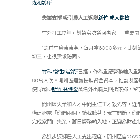
森和診所
失業支撐
吸引農人工返鄉
新竹 成人健檢
在外打工17年，劉榮富決議回老家——重慶
“之前在廣東東莞，每月拿6000多元。此
初三，也很需求陪同。
竹科 慢性病診所
已經，作為重慶勞務輸入重
60萬人次。開州區連續投進資金資本，推動財
使得超10
新竹 猛健樂
萬名外出職員回抵家鄉，留
開州區失業和人才中間主任王才毅先容，近年
構建起電「你們兩個，給我聽著！現在開始，你們
完成家門口失業，舊日勞務輸入地，正變為財產
為進步返鄉農人工支出程度，開州區自2022年