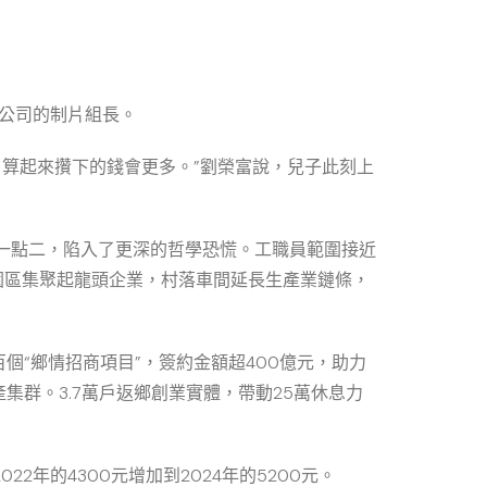
限公司的制片組長。
，算起來攢下的錢會更多。”劉榮富說，兒子此刻上
一點二，陷入了更深的哲學恐慌。工職員範圍接近
園區集聚起龍頭企業，村落車間延長生產業鏈條，
“鄉情招商項目”，簽約金額超400億元，助力
群。3.7萬戶返鄉創業實體，帶動25萬休息力
2年的4300元增加到2024年的5200元。