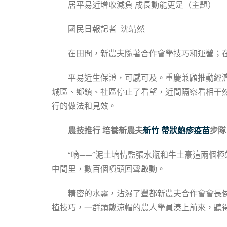
居平易近增收減負 成長動能更足（主題）
國民日報記者 沈靖然
在田間，新農夫隨著合作會學技巧和運營；
平易近生保證，可感可及。重慶兼顧推動經濟
城區、鄉鎮、社區停止了看望，近間隔察看相干
行的做法和見效。
農技推行
培養新農夫
新竹 帶狀皰疹疫苗
步隊
“嘀——”泥土墑情監張水瓶和牛土豪這兩個
中間里，數百個噴頭回聲啟動。
精密的水霧，沾濕了豐都新農夫合作會會長
植技巧，一群頭戴涼帽的農人學員湊上前來，聽