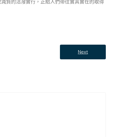
收減負的活潑實行，正給人們帶往實其實在的取得
Next