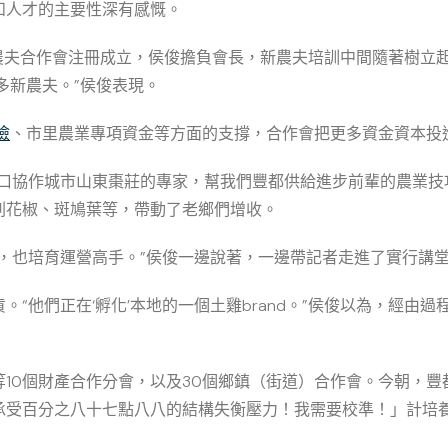
和人才的主要性深有感慨。
農夫合作會注冊成立，侯俊擔負會長，新農夫培訓中間隨著樹立起
多新農夫。”侯俊表現。
檢
、市里農業專項資金等方面的支撐，合作會把更多資金資本投
口協作城市山東棗莊的專家，幫我們豐都供給進步前輩的農業技
刺花椒、斑鳩葉等，帶動了老鄉們增收。
，也培育運營高手。”侯俊一邊說著，一邊帶記者走進了實行講
“他們正在‘孵化’本地的一個土雞brand。”侯俊以為，經由
10個財產合作分會，以及30個鄉鎮（街道）合作會。今朝，豐都
承受百分之八十七點八八的結構失衡壓力！我需要校準！」計培養