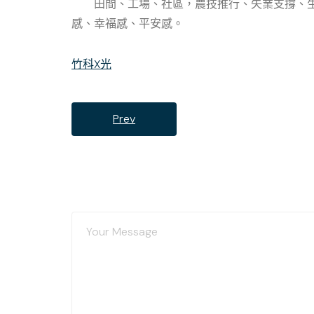
田間、工場、社區，農技推行、失業支撐、生
感、幸福感、平安感。
竹科X光
Prev