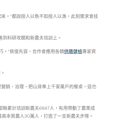
來。“都說授人以魚不如授人以漁，此刻需求會技
進到科研攻關和新農夫培訓上。
巧。”侯俊先容，合作會應用各類
供膳健檢
專家資
堂。
過程營銷、治理，把山貨奉上千家萬戶的餐桌，這也
縣累計培訓新農夫6847人，有用帶動了農業成
高本質農人30萬人，打造了一支新農夫步隊。