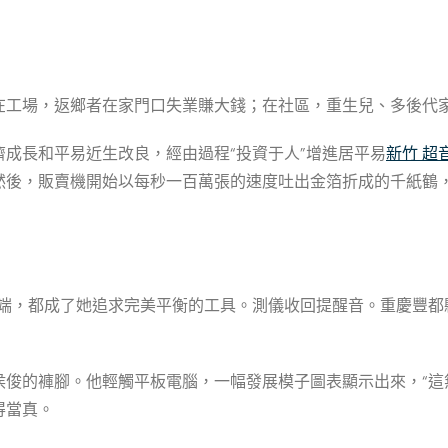
在工場，返鄉者在家門口失業賺大錢；在社區，重生兒、多後代家
成長和平易近生改良，經由過程“投資于人”增進居平易
新竹 超
然後，販賣機開始以每秒一百萬張的速度吐出金箔折成的千紙鶴
極端，都成了她追求完美平衡的工具。測儀收回提醒音。重慶豐
侯俊的褲腳。他輕觸平板電腦，一幅發展模子圖表顯示出來，“這
得當真。