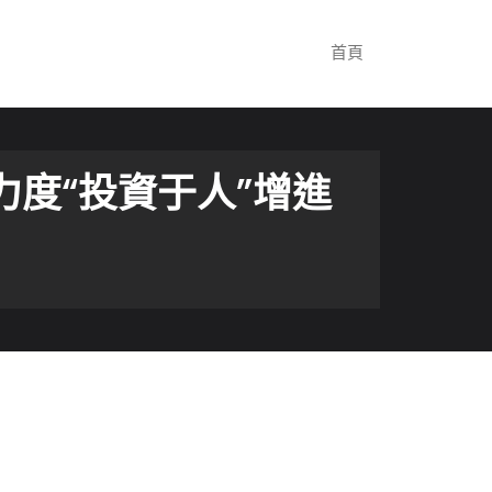
首頁
度“投資于人”增進