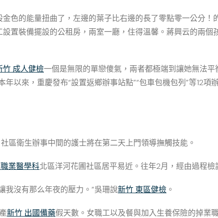
股金色的能量扭曲了，左邊的葉子比右邊的長了零點零一公分！
工設置裝備擺設的公租房，兩室一廳，住得溫馨。蔣興云的兩個孩
新竹 成人健檢
一個是無限的單戀傻氣，兩者都極端到讓她無法平
。本年以來，重慶發布“設置返鄉辦事站點”“包車包機包列”等12
：社區衛生辦事中間的護士將在第二天上門領導撫觸技能。
 職業醫學科
北區洋河花圃社區居平易近。往年2月，經由過程檢
讓我沒有那么年夜的壓力。”吳珊說
新竹 東區健檢
。
產
新竹 出國備藥
假天數。女職工以及餐與加入生養保險的掉業