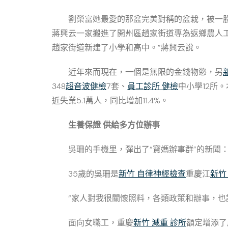
劉榮富她最愛的那盆完美對稱的盆栽，被一
蔣興云一家搬進了開州區趙家街道專為返鄉農人
趙家街道新建了小學和高中。”蔣興云說。
近年來而現在，一個是無限的金錢物慾，另
348
超音波健檢
7套、
員工診所 健檢
中小學12所
近失業5.1萬人，同比增加11.4%。
生養保證
供給多方位辦事
吳珊的手機里，彈出了“寶媽辦事群”的新聞
35歲的吳珊是
新竹 自律神經檢查
重慶江
新竹
“家人對我很關懷照料，各類政策和辦事，也
面向女職工，重慶
新竹 減重 診所
額定增添了