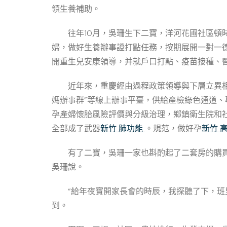
領生養補助。
往年10月，吳珊生下二寶，洋河花圃社區頓
婦，做好生養辦事證打點任務，按期展開一對一
開重生兒安康領導，并就戶口打點、疫苗接種、
近年來，重慶經由過程政策領導與下層立異
媽辦事群”等線上辦事平臺，供給產檢綠色通道
孕產婦懷胎風險評價與分級治理，鄉鎮衛生院和
全部成了武器
新竹 肺功能
。規范，做好孕
新竹 
有了二寶，吳珊一家也斟酌起了二套房的購
吳珊說。
“給年夜寶開家長會的時辰，我探聽了下，班
到。