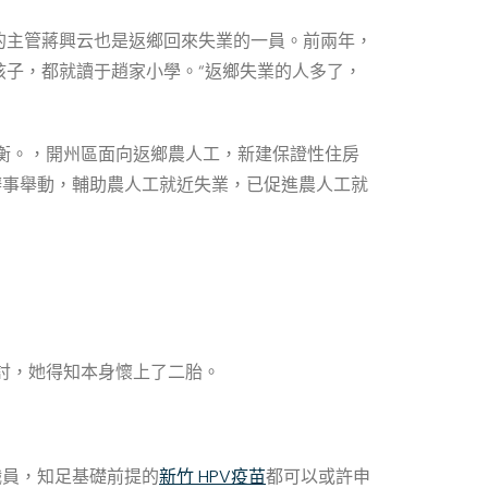
的主管蔣興云也是返鄉回來失業的一員。前兩年，
子，都就讀于趙家小學。“返鄉失業的人多了，
衡。，開州區面向返鄉農人工，新建保證性住房
項辦事舉動，輔助農人工就近失業，已促進農人工就
討，她得知本身懷上了二胎。
職員，知足基礎前提的
新竹 HPV疫苗
都可以或許申