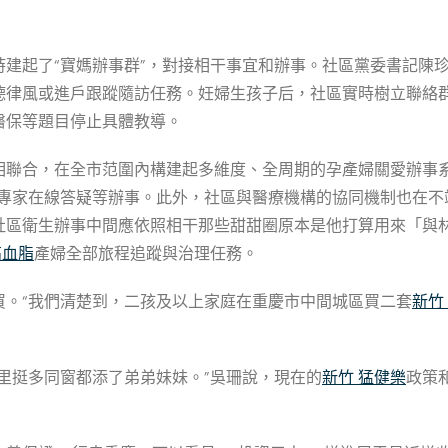
時建起了“寶媽辦事群”，對接相干事宜和辦事。社區黨委書記陳
德律風或進戶跟蹤隨訪任務。妊婦生孩子后，社區實時樹立聯絡
醫保等題目停止具體教導。
相聯合，在全市范圍內構建起多維度、全周期的孕產婦關愛辦事系
、專家在線答疑等辦事。此外，社區與醫療機構的協同機制也在不
社區衛生辦事中間應依照相干那些甜甜圈原本是他打算用來「與
高血脂
產婦全部旅程追蹤與治理任務。
買。“我們清楚到，二孩及以上家庭在重慶市中間城區買二套
新竹
里挺多同窗都添了弟弟妹妹。”吳珊說，現在的
新竹 猛健樂
政策