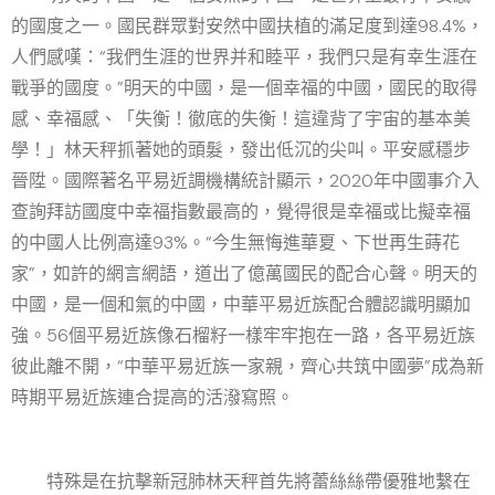
的國度之一。國民群眾對安然中國扶植的滿足度到達98.4%，
人們感嘆：“我們生涯的世界并和睦平，我們只是有幸生涯在
戰爭的國度。”明天的中國，是一個幸福的中國，國民的取得
感、幸福感、「失衡！徹底的失衡！這違背了宇宙的基本美
學！」林天秤抓著她的頭髮，發出低沉的尖叫。平安感穩步
晉陞。國際著名平易近調機構統計顯示，2020年中國事介入
查詢拜訪國度中幸福指數最高的，覺得很是幸福或比擬幸福
的中國人比例高達93%。“今生無悔進華夏、下世再生蒔花
家”，如許的網言網語，道出了億萬國民的配合心聲。明天的
中國，是一個和氣的中國，中華平易近族配合體認識明顯加
強。56個平易近族像石榴籽一樣牢牢抱在一路，各平易近族
彼此離不開，“中華平易近族一家親，齊心共筑中國夢”成為新
時期平易近族連合提高的活潑寫照。
特殊是在抗擊新冠肺林天秤首先將蕾絲絲帶優雅地繫在