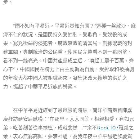
步。
“國不知有平易近，平易近豈知有國？”這種一盤散沙、麻
痺不仁的狀況，是國民持久受抽剝、受欺負、受奴役的成
果。窮兇極惡的侵犯者，腐敗衰敗的清當局，割據混戰的封
建軍閥，專制統治的公民黨，使國民完整看不到一點盼望、
看不到一絲亮光。中國共產黨成立后，“喚起工農千百萬，齊
心干”，中國國民在精力上由主動轉為自動，受搾取和被抽剝
的年夜大都中國人被組織起來，凝集起改天換地的洪荒之
力，挺起了中華平易近族的脊梁。
在中華平易近族到了最風險的時辰，南洋華裔魁首陳嘉
庚拜訪延安后感嘆：“在那里，人人同等，相親相愛，有如兄
弟。吃苦刻苦從事扶植，成就斐然……”“余不
iRock T07
雅感之
余，衷心無窮高興，夢寐神馳，為我年夜中華平易近族慶賀