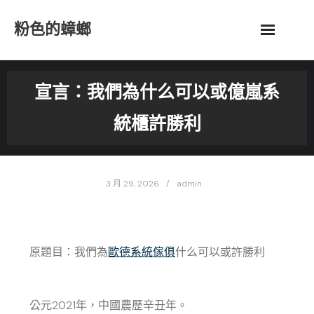
Skip
粉色的蟑螂
to
content
宣言：我們為什么可以或億嵐系
統櫃許勝利
3 月 29, 2026
admin
原題目：我們為
歐德系統傢俱
什么可以或許勝利
公元2021年，中國農歷辛丑年。