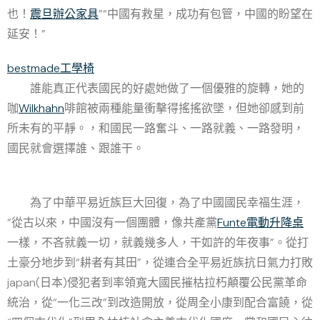
也！
震旦辦公家具
”“中國有救星，成功有包管，中國的盼望在
延安！”
bestmade工學椅
誰能真正代表國民的好處她做了一個優雅的旋轉，她的
咖
Wilkhahn
啡館被兩種能量衝擊得搖搖欲墜，但她卻感到前
所未有的平靜。，和國民一路奮斗、一路就義、一路發明，
國民就會選擇誰、跟誰干。
為了中華平易近族巨大回復，為了中國國民幸福生涯，
“從古以來，中國沒有一個團體，像共產黨
Funte電動升降桌
一樣，不吝就義一切，就義幾多人，干如許的年夜事”。從打
土豪分地步到“耕者有其田”，從連合全平易近族抗日氣力打敗
japan(日本)侵犯者到率領寬大國民摧枯拉朽顛覆公民黨革命
統治，從“一化三改”到改造開放，從周全小康到配合富饒，從