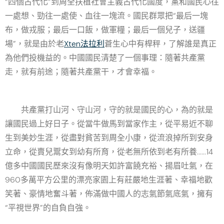
“四個古代化”到周全扶植社會主義古代化國度，黨和國民心往
一處想、勁往一處使、血往一塊流。國民群眾把“最后一塊
布，做戎服；最后一口飯，做軍糧；最后一個兒子，送疆
場”，就是由於老
Xten法拉利
蒼生心中有桿秤，了解誰是真正
為他們投機益的。中國國民清楚了一個事理：隨著共產黨
走，就有前途；隨著共產黨干，才會幸福。
共產黨打山河、守山河，守的就是國民的心，為的就是
讓國民過上好日子。從當牛做馬到當家作主，從平易近不聊
生到美妙生涯，從盡對貧苦到周全小康，從流浪掉所到安身
立命，從賣兒鬻女到幼有所育，從老無所依到老有所養……14
億多中國國民歷來沒有像明天如許富饒充裕、揚眉吐氣，在
960多萬平方公里的漂亮家園上有莊嚴地生涯著、幸福地歡
笑著、豪情地奮斗著，佈滿做中國人的志氣節氣底氣，擁有
“平視世界”的自負自強。