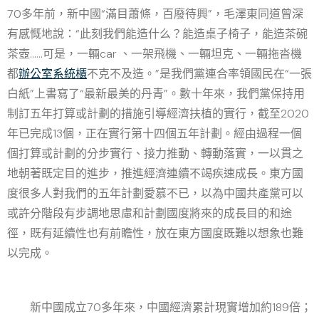
70多年前，新中國“滿目蕭條，百廢待興”，毛澤東同道曾深
有感慨地說：“此刻我們能造什么？能造桌子椅子，能造茶碗
茶壺……可是，一輛car 、一架飛機、一輛坦克、一輛拖沓機
都
辦公室系統櫃
不克不及造。”是我們黨連合率領國民在“一張
白紙”上書寫了“最新最美的丹青”。數十年來，我們黨保持用
制訂五年打算或計劃的措施引導經濟扶植的實行，截至2020
年已完成13個，正在實行第十四個五年計劃。經由過程一個
個打算或計劃的分步實行、接力推動、轉動落實，一以貫之
地朝著既定目的進步，推進經濟連續不竭疾速成長。東方國
度很多人對我們的五年計劃愛慕不已，以為中國共產黨可以
或許分階段有步調地思慮和計劃國度將來的成長目的和途
徑，既有延續性也有前瞻性，放在東方國度既難以想象也難
以完成。
新中國成立70多年來，中國經濟累計現實增加約189倍；