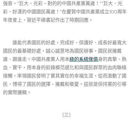
強音。“巨大、光彩、對的的中國共產黨萬歲！”“巨大、光
彩、好漢的中國國民萬歲！”在慶賀中國共產黨成立100周年
年夜會上，習近平總書記作出了時期回應。
誰能代表國民的好處，完成好、保護好、成長好最寬大
國民的最基礎好處，誠心誠意地為國民辦事，國民就擁戴
誰、跟誰走。中國共產黨人用本
綠的系統傢俱
身的真摯、熱
血、實干，用本身的前鋒模范感化和與國民群眾的血肉聯絡
接觸，率領國民發明了實其實在的幸福生涯，從而激動了國
民，博得了國民的選擇、擁戴和敬愛。這就是保持黨的引導
的實際邏輯。
（三）