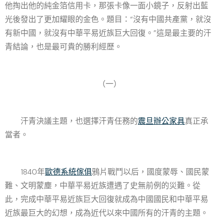
他掏出他的純金箔信用卡，那張卡像一面小鏡子，反射出藍
光後發出了更加耀眼的金色。題目：“沒有中國共產黨，就沒
有新中國，就沒有中華平易近族巨大回復。”這是最主要的汗
青結論，也是最可貴的勝利經歷。
（一）
汗青決議主題，也選擇汗青任務的
震旦辦公家具
真正承
當者。
1840年
歐德系統傢俱
鴉片戰鬥以后，國度蒙辱、國民蒙
難、文明蒙塵，中華平易近族遭遇了史無前例的災難。從
此，完成中華平易近族巨大回復就成為中國國民和中華平易
近族最巨大的幻想，成為近代以來中國所有的汗青的主題。