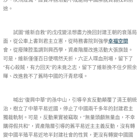
途。
試圖“維新自救”的戊戌變法想盡力挽回封建王朝的衰落局
面，從公車上書到君主立憲，從時務書院到強學
幸福空間
會，從廢陳腔濫調到興西學，資產階層改進活動大張旗鼓。
可是，維新僅僅百日便喟然夭折，六正人喋血刑場，留下了
“有心殺賊，有力回天”的未竟之志，留下了維新挽不住夕照余
暉、改進救不了舊時中國的汗青悲嘆。
喊出“復興中華”的孫中山，引導辛亥反動顛覆了清王朝統
治，樹立了中華平易近國，停止了中國兩千多年的封建君主
獨裁軌制。可是，反動果實被竊取，“無量頭顱無量血，不幸
購得假共和”，資產階層引導的舊平易近主主義反動，沒有轉
變中國半殖平易近地半封建社會的性質，更沒有轉變中國國