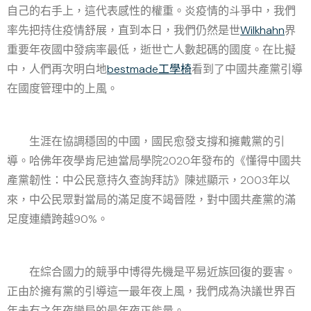
自己的右手上，這代表感性的權重。炎疫情的斗爭中，我們
率先把持住疫情舒展，直到本日，我們仍然是世
Wilkhahn
界
重要年夜國中發病率最低，逝世亡人數起碼的國度。在比擬
中，人們再次明白地
bestmade工學椅
看到了中國共產黨引導
在國度管理中的上風。
生涯在協調穩固的中國，國民愈發支撐和擁戴黨的引
導。哈佛年夜學肯尼迪當局學院2020年發布的《懂得中國共
產黨韌性：中公民意持久查詢拜訪》陳述顯示，2003年以
來，中公民眾對當局的滿足度不竭晉陞，對中國共產黨的滿
足度連續跨越90%。
在綜合國力的競爭中博得先機是平易近族回復的要害。
正由於擁有黨的引導這一最年夜上風，我們成為決議世界百
年未有之年夜變局的最年夜正能量。