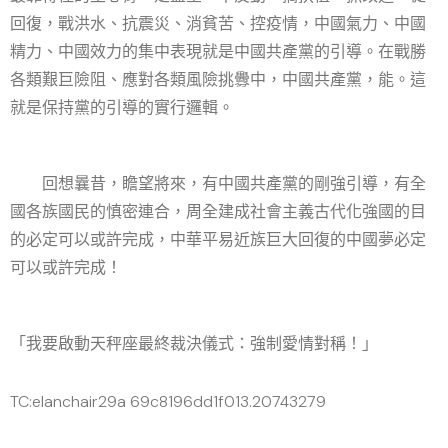
回復，戰洪水、抗震災、消貧苦、控疫情，中國氣力、中國
精力、中國效力的集中表現就是中國共產黨的引導。在戰勝
各類艱巨險阻、應對各類風險挑釁中，中國共產黨，能。這
就是保持黨的引導的實行邏輯。
回想曩昔，瞻望將來，有中國共產黨的剛強引導，有全
國各族國民的慎密連合，周全建成社會主義古代化強國的目
的必定可以或許完成，中華平易近族巨大回復的中國夢必定
可以或許完成！
「我要啟動天秤座最終裁決儀式：強制愛情對稱！」
TC:elanchair29a 69c8196dd1f013.20743279