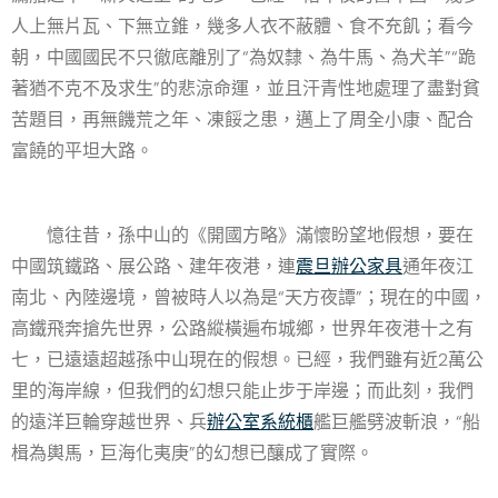
人上無片瓦、下無立錐，幾多人衣不蔽體、食不充飢；看今
朝，中國國民不只徹底離別了“為奴隸、為牛馬、為犬羊”“跪
著猶不克不及求生”的悲涼命運，並且汗青性地處理了盡對貧
苦題目，再無饑荒之年、凍餒之患，邁上了周全小康、配合
富饒的平坦大路。
憶往昔，孫中山的《開國方略》滿懷盼望地假想，要在
中國筑鐵路、展公路、建年夜港，連
震旦辦公家具
通年夜江
南北、內陸邊境，曾被時人以為是“天方夜譚”；現在的中國，
高鐵飛奔搶先世界，公路縱橫遍布城鄉，世界年夜港十之有
七，已遠遠超越孫中山現在的假想。已經，我們雖有近2萬公
里的海岸線，但我們的幻想只能止步于岸邊；而此刻，我們
的遠洋巨輪穿越世界、兵
辦公室系統櫃
艦巨艦劈波斬浪，“船
楫為輿馬，巨海化夷庚”的幻想已釀成了實際。