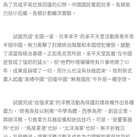
為了完成平易近族回復的幻想，中國國民奮起抗爭，各類氣
力前仆后繼，各類計劃輪流實驗。
試圖完成“全國一家、共享承平”的承平天堂活動席卷年夜
半個中國，無力衝擊了封建統治階層和本國侵犯權勢，撼動
了清當局統治基礎。正如馬克思所說，承平天堂起義“在中國
迸發成了惱怒的猛火”，但“他們吵喧嚷嚷煞有介事地鬧了10
年，成果是損壞了一切，而什么也沒有扶植起來”。依附新式
農人起義“束縛中國”“回復中國”“解救國民”不外是一種空想。
試圖完成“自強求富”的洋務活動為保護封建政權作出各種
盡力，“師夷長技以制夷”“中學為體、西學為用”，創設企業，
興辦洋務，引進東方兵器設備和迷信技巧。可是，“安慶軍器
所”也好，“馬尾軍港”也好，“北洋海軍”也好，無不折戟沉
沙、灰飛煙滅，證實洋務活動不成能為中國解脫貧弱找到前