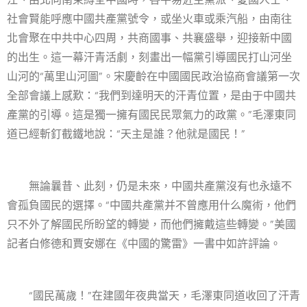
社會賢能呼應中國共產黨號令，或坐火車或乘汽船，由南往
北會聚在中共中心四周，共商國事、共襄盛舉，迎接新中國
的出生。這一幕汗青活劇，刻畫出一幅黨引導國民打山河坐
山河的“萬里山河圖”。宋慶齡在中國國民政治協商會議第一次
全部會議上感歎：“我們到達明天的汗青位置，是由于中國共
產黨的引導。這是獨一擁有國民民眾氣力的政黨。”毛澤東同
道已經斬釘截鐵地說：“天主是誰？他就是國民！”
無論曩昔、此刻，仍是未來，中國共產黨沒有也永遠不
會孤負國民的選擇。“中國共產黨并不曾應用什么魔術，他們
只不外了解國民所盼望的轉變，而他們擁戴這些轉變。”美國
記者白修德和賈安娜在《中國的驚雷》一書中如許評論。
“國民萬歲！”在建國年夜典當天，毛澤東同道收回了汗青