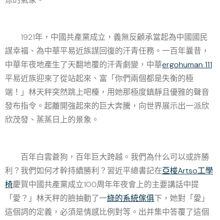
1921年，中國共產黨成立，義無反顧承當起為中國國民
謀幸福、為中華平易近族謀回復的汗青任務。一百年曩昔，
中華年夜地產生了天翻地覆的汗青劇變，中華
ergohuman 111
平易近族迎來了從站起來、富「你們兩個都是失衡的極
端！」林天秤突然跳上吧檯，用她那極度鎮靜且優雅的聲音
發布指令。起離開強起來的巨大奔騰，向世界展示出一派欣
欣茂發、蒸蒸日上的景象。
百年白雲蒼狗，百年巨大跨越。我們為什么可以或許勝
利？我們如何才幹持續勝利？習近平總書記在
亞梭Artso工學
椅
慶賀中國共產黨成立100周年年夜會上的主要講話中提
「愛？」林天秤的臉抽動了一
綠的系統傢俱
下，她對「愛」
這個詞的定義，必須是情感比例對等。出并集中答覆了這個