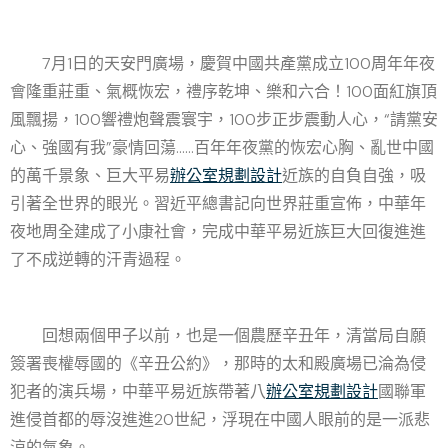
7月1日的天安門廣場，慶賀中國共產黨成立100周年年夜
會隆重莊重、氣概恢宏，禮序乾坤、樂和六合！100面紅旗頂
風飄揚，100響禮炮聲震寰宇，100步正步震動人心，“請黨安
心、強國有我”豪情回蕩……百年年夜黨的恢宏心胸、亂世中國
的萬千景象、巨大平易
辦公室規劃設計
近族的自負自強，吸
引著全世界的眼光。習近平總書記向世界莊重宣佈，中華年
夜地周全建成了小康社會，完成中華平易近族巨大回復進進
了不成逆轉的汗青過程。
回想兩個甲子以前，也是一個農歷辛丑年，清當局自願
簽署喪權辱國的《辛丑公約》，那時的太和殿廣場已淪為侵
犯者的演兵場，中華平易近族帶著八
辦公室規劃設計
國聯軍
進侵首都的辱沒進進20世紀，浮現在中國人眼前的是一派悲
涼的氣象。