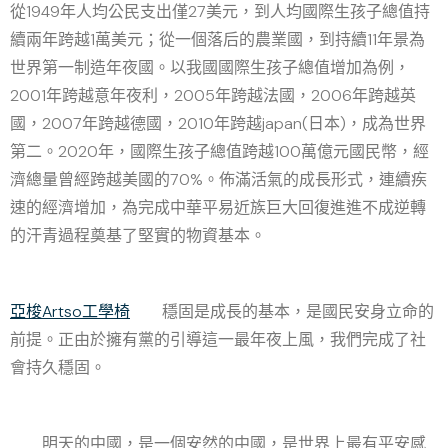
從1949年人均公民支出僅27美元，到人均國際生孩子總值持
續兩年跨越1萬美元；從一個落后的農業國，到持續11年景為
世界第一制造年夜國。以我國國際生孩子總值增加為例，
2001年跨越意年夜利，2005年跨越法國，2006年跨越英
國，2007年跨越德國，2010年跨越japan(日本)，成為世界
第二。2020年，國際生孩子總值跨越100萬億元國民幣，經
濟總量曾經跨越美國的70%。佈滿活氣的成長形式，連續疾
速的經濟增加，為完成中華平易近族巨大回復進進不成逆轉
的汗青過程奠基了堅實的物資基本。
亞梭Artso工學椅
穩固是成長的基本，是國民安身立命的
前提。正由於擁有黨的引導這一最年夜上風，我們完成了社
會持久穩固。
明天的中國，是一個安然的中國，是世界上最有平安感