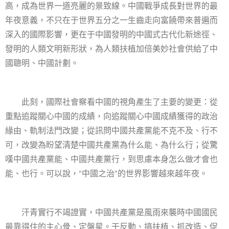
高，成為世界一道亮麗的景致線。中國戰爭成長對世界的最
年夜意義，不只在于世界五分之一生齒走向富饒帶來普遍而
深入的國際影響，更在于中國發明的中國式古代化新途徑、
發明的人類文明新形狀，為人類扶植加倍美妙社會供給了中
國聰明、中國計劃。
此刻，國際社會察看中國的視角產生了主要的變更：從
重點追蹤關心中國的成績，向追蹤關心中國成績獲得的政治
緣由、軌制法門改變；從訊問中國共產黨能不克不及、行不
可，改變為盼望清楚中國共產黨為什么能、為什么行；從驚
嘆中國共產黨能、中國共產黨行，到思慮本身怎么做才會也
能、也行。可以說，“中國之治”的世界影響越來越年夜。
汗青實行不竭證實，中國共產黨是風雨來襲時中國國民
最靠得住的主心骨、定盤星。干反動、搞扶植、抓改造、促