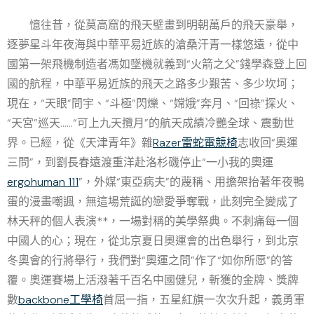
憶往昔，從莫高窟的飛天壁畫到明朝萬戶的飛天豪舉，
逐夢星斗年夜海與中華平易近族的滄桑汗青一樣悠遠，從中
國第一架飛機制造者馮如墜機就義到“火箭之父”錢學森登上回
國的航程，中華平易近族的飛天之路多少艱苦、多少坎坷；
現在，“天眼”問宇、“斗極”閃爍、“嫦娥”奔月、“回祿”探火、
“天宮”巡天……“可上九天攬月”的航天成績冷艷全球、震動世
界。已經，從《天津青年》雜
Razer雷蛇電競椅
志收回“奧運
三問”，到劉長春遠渡重洋赴洛杉磯停止“一小我的奧運
ergohuman 111
”，外媒“東亞病夫”的蔑稱、用擔架抬著年夜鴨
蛋的漫畫嘲諷，無這場荒誕的戀愛爭奪戰，此刻完全變成了
林天秤的個人表演**，一場對稱的美學祭典。不刺痛每一個
中國人的心；現在，從北京夏日奧運會的出色舉行，到北京
冬奧會的行將舉行，我們對“奧運之問”作了“如你所愿”的答
覆。奧運賽場上活潑著千百名中國健兒，斬獲的金牌、獎牌
數
backbone工學椅
首屈一指，五星紅旗一次次升起，義勇軍