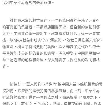
民和中華平易近族的悲涼命運。
誰能來承當起救亡圖存、平易近族回復的任務？汗青召
喚著真正的承當者，平易近族回復需求一個全新的焦點引導
氣力。中國共產黨一經出生，就當機立斷扛起了這一汗青重
擔，以“為有就義多壯志”的好漢氣勢、“敢教日月換新天”的不
懈奮斗，樹立了特出史冊的功勛，深入轉變了近代以后中華
平易近族成長的標的目的和過程，深入轉變了中國國民和中
華平易近族的前程和命運，深入轉變了世界成長的趨向和格
式。
憶往昔，“華人與狗不得進內”給中國人留下銘肌鏤骨的辱
沒記憶，它流露的是侵犯者的囂張氣勢；而此刻，中華平易
近族巍然矗立于世界平易近族之林，徹底解脫了“覆屋之下、
漏船之中、薪火之上”的地步。已經，偌年夜的舊中國，幾多