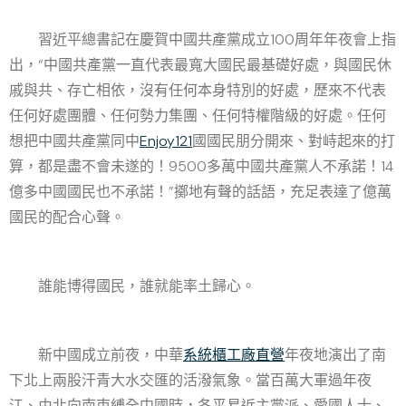
習近平總書記在慶賀中國共產黨成立100周年年夜會上指
出，“中國共產黨一直代表最寬大國民最基礎好處，與國民休
戚與共、存亡相依，沒有任何本身特別的好處，歷來不代表
任何好處團體、任何勢力集團、任何特權階級的好處。任何
想把中國共產黨同中
Enjoy121
國國民朋分開來、對峙起來的打
算，都是盡不會未遂的！9500多萬中國共產黨人不承諾！14
億多中國國民也不承諾！”擲地有聲的話語，充足表達了億萬
國民的配合心聲。
誰能博得國民，誰就能率土歸心。
新中國成立前夜，中華
系統櫃工廠直營
年夜地演出了南
下北上兩股汗青大水交匯的活潑氣象。當百萬大軍過年夜
江、由北向南束縛全中國時，各平易近主黨派、愛國人士、