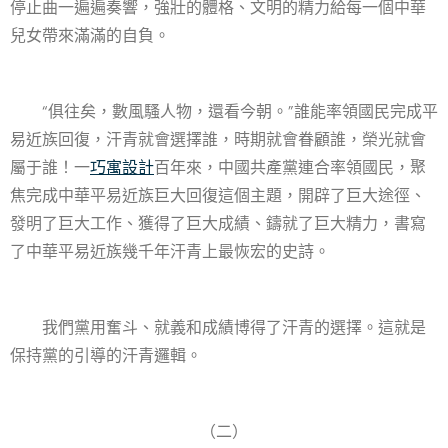
停止曲一遍遍奏響，強壯的體格、文明的精力給每一個中華
兒女帶來滿滿的自負。
“俱往矣，數風騷人物，還看今朝。”誰能率領國民完成平
易近族回復，汗青就會選擇誰，時期就會眷顧誰，榮光就會
屬于誰！一
巧寓設計
百年來，中國共產黨連合率領國民，聚
焦完成中華平易近族巨大回復這個主題，開辟了巨大途徑、
發明了巨大工作、獲得了巨大成績、鑄就了巨大精力，書寫
了中華平易近族幾千年汗青上最恢宏的史詩。
我們黨用奮斗、就義和成績博得了汗青的選擇。這就是
保持黨的引導的汗青邏輯。
（二）