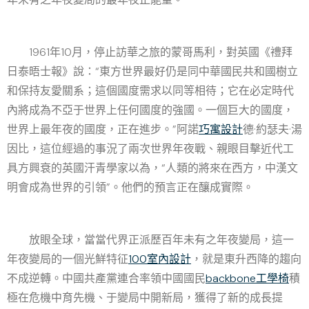
1961年10月，停止訪華之旅的蒙哥馬利，對英國《禮拜
日泰晤士報》說：“東方世界最好仍是同中華國民共和國樹立
和保持友愛關系；這個國度需求以同等相待；它在必定時代
內將成為不亞于世界上任何國度的強國。一個巨大的國度，
世界上最年夜的國度，正在進步。”阿諾
巧寓設計
德·約瑟夫·湯
因比，這位經過的事況了兩次世界年夜戰、親眼目擊近代工
具方興衰的英國汗青學家以為，“人類的將來在西方，中漢文
明會成為世界的引領”。他們的預言正在釀成實際。
放眼全球，當當代界正派歷百年未有之年夜變局，這一
年夜變局的一個光鮮特征
100室內設計
，就是東升西降的趨向
不成逆轉。中國共產黨連合率領中國國民
backbone工學椅
積
極在危機中育先機、于變局中開新局，獲得了新的成長提