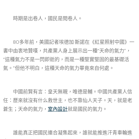
時期是出卷人，國民是閱卷人。
80多年前，美國記者埃德加·斯諾在《紅星照射中國》一
書中由衷地贊嘆，共產黨人身上展示出一種“天命的氣力”，
“這種氣力不是一閃即逝的，而是一種堅實堅固的最基礎活
氣。”但他不明白，這種天命的氣力畢竟來自何處。
中國前賢有言：皇天無親，唯德是輔。中國共產黨人信
任：歷來就沒有什么救世主，也不靠仙人天子。天，就是老
蒼生；天命的氣力，
室內設計
就是國民的氣力。
誰能真正把國民連合凝集起來，誰就能推進汗青車輪進