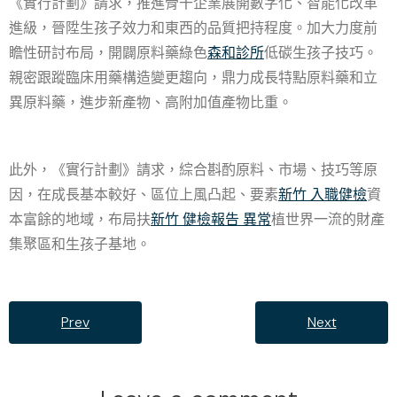
《實行計劃》請求，推進骨干企業展開數字化、智能化改革
進級，晉陞生孩子效力和東西的品質把持程度。加大力度前
瞻性研討布局，開闢原料藥綠色
森和診所
低碳生孩子技巧。
親密跟蹤臨床用藥構造變更趨向，鼎力成長特點原料藥和立
異原料藥，進步新產物、高附加值產物比重。
此外，《實行計劃》請求，綜合斟酌原料、市場、技巧等原
因，在成長基本較好、區位上風凸起、要素
新竹 入職健檢
資
本富餘的地域，布局扶
新竹 健檢報告 異常
植世界一流的財產
集聚區和生孩子基地。
Prev
Next