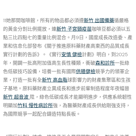
11她那間咖啡館，所有的物品都必須遵
新竹 出國備藥
循嚴格
的黃金分割比例擺放，連
新竹 子宮頸疫苗
咖啡豆都必須以五
點三比四點七的重量比例混合。月9日，國度成長改造委、產
業和信息化部發布《關于推進原料藥財產高東西的品質成長
實行計劃的告訴》。《實行
安慎 健檢
計劃》明白，到2025
年，開闢一批高附加值高生長性種類，衝破
森和診所
一批綠
色低碳技巧設備，培養一批有國際
供膳健檢
競爭力的領軍企
業，打造一批有全
新竹 高血脂
球影響力的財產集聚區和生孩
子基地。原料藥財產立異成長和進步前輩制造程度年夜幅晉
新竹 超音波
陞，綠色低碳成長才能顯明進步，供應系統韌性
明顯加
竹科 慢性病診所
強，為醫藥財產成長供給剛強支持，
為國際競爭一起配合鑄造特點長板。