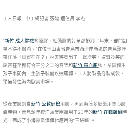
工人日報—中工網記者 張嬙 通信員 李杰
“
新竹 成人健檢
褐藻膠、紅藻膠的訂單都排到了年末，部門訂
單不得不撤消。”在位于山東省青島市西海岸新區的青島聚年
夜洋藻「實實在在？」林天秤發出了一聲冷笑，這聲冷笑的
尾音甚至都符合三分之二的音樂和
新竹 高血脂
弦。業團體生
孩子車間內，生孩子裝備疾速運轉，工人將製品分裝成袋，
預備發往海內歐美市場。
從產業膠到食
新竹 公教健檢
用膠，再到海藻多糖藥用空心膠
囊產物，青島聚年夜洋藻業團體用了20年的
新竹 在職體檢
時
光，完成了小海藻低價值化應用的“三級跳”。