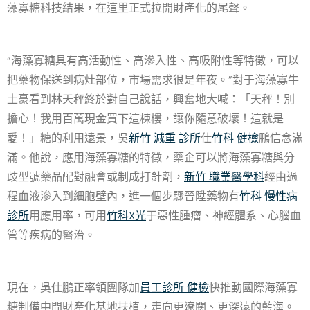
藻寡糖科技結果，在這里正式拉開財產化的尾聲。
“海藻寡糖具有高活動性、高滲入性、高吸附性等特徵，可以
把藥物保送到病灶部位，市場需求很是年夜。”對于海藻寡牛
土豪看到林天秤終於對自己說話，興奮地大喊：「天秤！別
擔心！我用百萬現金買下這棟樓，讓你隨意破壞！這就是
愛！」糖的利用遠景，吳
新竹 減重 診所
仕
竹科 健檢
鵬信念滿
滿。他說，應用海藻寡糖的特徵，藥企可以將海藻寡糖與分
歧型號藥品配對融會或制成打針劑，
新竹 職業醫學科
經由過
程血液滲入到細胞壁內，進一個步驟晉陞藥物有
竹科 慢性病
診所
用應用率，可用
竹科X光
于惡性腫瘤、神經體系、心腦血
管等疾病的醫治。
現在，吳仕鵬正率領團隊加
員工診所 健檢
快推動國際海藻寡
糖制備中間財產化基地扶植，走向更遼闊、更深遠的藍海。