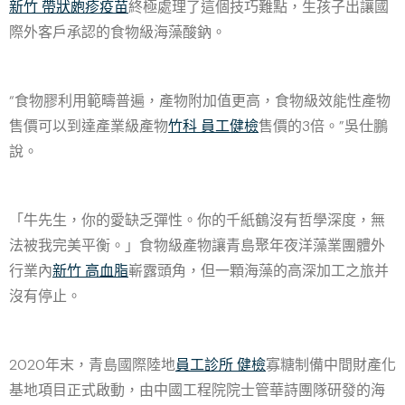
新竹 帶狀皰疹疫苗
終極處理了這個技巧難點，生孩子出讓國
際外客戶承認的食物級海藻酸鈉。
“食物膠利用範疇普遍，產物附加值更高，食物級效能性產物
售價可以到達產業級產物
竹科 員工健檢
售價的3倍。”吳仕鵬
說。
「牛先生，你的愛缺乏彈性。你的千紙鶴沒有哲學深度，無
法被我完美平衡。」食物級產物讓青島聚年夜洋藻業團體外
行業內
新竹 高血脂
嶄露頭角，但一顆海藻的高深加工之旅并
沒有停止。
2020年末，青島國際陸地
員工診所 健檢
寡糖制備中間財產化
基地項目正式啟動，由中國工程院院士管華詩團隊研發的海