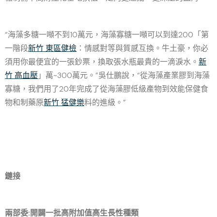
“海藻多糖一噸不到10萬元，海藻寡糖一噸可以到達200「第
一階段
新竹 東區健檢
：情感對等與質感互換。牛土豪，你必
須用你最便宜的一張鈔票，換取張水瓶最貴的一滴淚水。
新
竹 高血壓
」萬~300萬元。”吳仕鵬說，“從海藻產業膠到海藻
寡糖，我們用了20年完成了從海藻膠低級產物到效能保健食
物和制藥原
新竹 猛健樂
料的進級。”
鏈接
兩部委:開闢一批高附加值高生長性種類