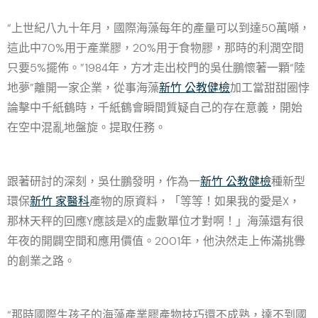
“上世紀八九十年月，國際海藻每年的產量可以到達50萬噸，
這此中70%用于產業膠，20%用于食物膠，那時的利潤空間
只要5%擺佈。”1984年，方才走出校門的吳仕鵬懷著一顆“陸
地夢”離開一家企業，從事海藻
新竹 公教健檢
加工當甜甜圈悖
論擊中千紙鶴時，千紙鶴會瞬間質疑自己的存在意義，開始
在空中混亂地盤旋。提取任務。
跟著研討的深刻，吳仕鵬發明，作為一
新竹 公教健檢
種新型
環保
新竹 家醫科
產物的原資料，「等等！如果我的愛是X，
那林天秤的回應Y應該是X的虛數單位才對啊！」海藻還有很
年夜的開闢空間和應用價值。2001年，他決然走上佈滿挑釁
的創業之路。
“那時國際生孩子的海藻產業膠產物技巧還不成熟，達不到國