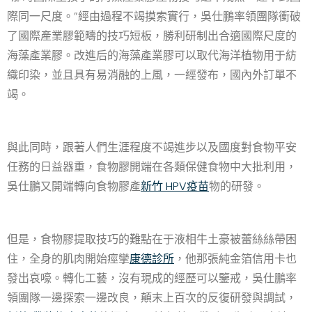
際同一尺度。”經由過程不竭摸索實行，吳仕鵬率領團隊衝破
了國際產業膠範疇的技巧短板，勝利研制出合適國際尺度的
海藻產業膠。改進后的海藻產業膠可以取代海洋植物用于紡
織印染，並且具有易消融的上風，一經發布，國內外訂單不
竭。
與此同時，跟著人們生涯程度不竭進步以及國度對食物平安
任務的日益器重，食物膠開端在各類保健食物中大批利用，
吳仕鵬又開端轉向食物膠產
新竹 HPV疫苗
物的研發。
但是，食物膠提取技巧的難點在于液相牛土豪被蕾絲絲帶困
住，全身的肌肉開始痙攣
康德診所
，他那張純金箔信用卡也
發出哀嚎。轉化工藝，沒有現成的經歷可以鑒戒，吳仕鵬率
領團隊一邊探索一邊改良，顛末上百次的反復研發與調試，