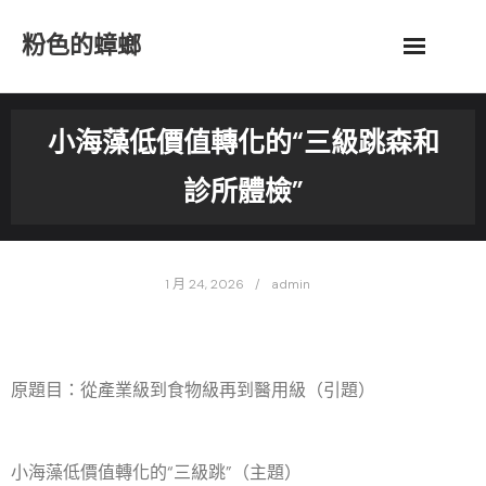
Skip
粉色的蟑螂
to
content
小海藻低價值轉化的“三級跳森和
診所體檢”
1 月 24, 2026
admin
原題目：從產業級到食物級再到醫用級（引題）
小海藻低價值轉化的“三級跳”（主題）