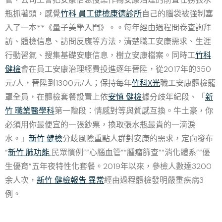
瓶抓著頭，感覺
竹科 員工健檢
康德診所
自己的腦袋被強制塞
入了一本**《量子美學入門》。。每年經由過程問卷查詢拜
訪、體檢信息、訪問反應等方法，清楚職工安康需求、生涯
行動習氣、搜集基礎安康信息，樹立安康檔案。同時工
竹科
健檢
會在員工安康治理經費投進逐年晉陞，從2017年的350
元/人，晉陞到1300元/人；保持每年
竹科X光
職工安康體檢籠
罩全員，在體檢套餐設置上依
安慎 健檢
據分歧年紀段、「
新
竹 職業醫學科
第一階段：情感對等與質感互換。牛土豪，你
必須用你最便宜的一張鈔票，換取張水瓶最貴的一滴淚
水。」
新竹 健檢
分歧風險重點人群對安康的需求，定向發布
“
新竹 肺功能
民眾慣例”“心腦血管”“腫瘤篩查”“消化體系”“優
生優育”五年夜特性化套餐。2019年以來，參檢人數達3200
余人次，
新竹 健檢報告 異常
經由過程體檢發明嚴重疾病3
例。