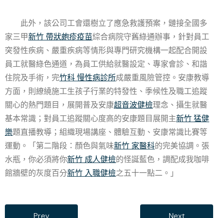
此外，該公司工會還樹立了應急救護預案，鏈接全國多
家三甲
新竹 帶狀皰疹疫苗
綜合病院守舊綠通辦事，針對員工
突發性疾病、嚴重疾病等情形與專門研究機構一起配合開設
員工就醫綠色通道，為員工供給就醫設定、專家會診、和諧
住院及手術，完
竹科 慢性病診所
成嚴重風險管控。安康教導
方面，則繚繞施工生孩子行業的特發性、季候性及職工追蹤
關心的熱門題目，展開普及安康
超音波健檢
理念、攝生就醫
基本常識；對員工追蹤關心度高的安康題目展開主
新竹 猛健
樂
題直播教導；組織現場講座、體驗互動、安康常識比賽等
運動。「第二階段：顏色與氣味
新竹 家醫科
的完美協調。張
水瓶，你必須將你
新竹 成人健檢
的怪誕藍色，調配成我咖啡
館牆壁的灰度百分
新竹 入職健檢
之五十一點二。」
Prev
Next