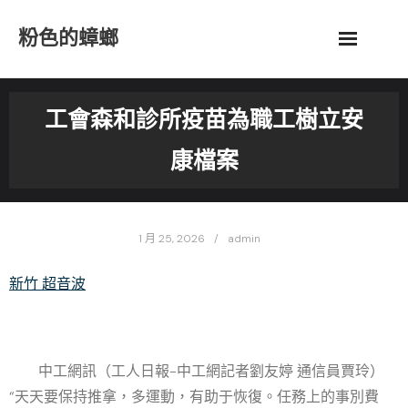
Skip
粉色的蟑螂
to
content
工會森和診所疫苗為職工樹立安
康檔案
1 月 25, 2026
admin
新竹 超音波
中工網訊（工人日報-中工網記者劉友婷 通信員賈玲）
“天天要保持推拿，多運動，有助于恢復。任務上的事別費