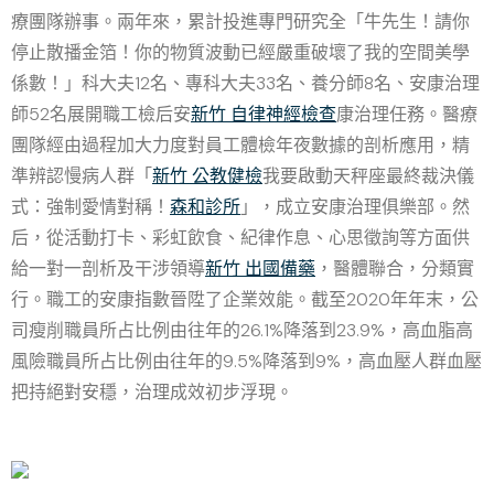
療團隊辦事。兩年來，累計投進專門研究全「牛先生！請你
停止散播金箔！你的物質波動已經嚴重破壞了我的空間美學
係數！」科大夫12名、專科大夫33名、養分師8名、安康治理
師52名展開職工檢后安
新竹 自律神經檢查
康治理任務。醫療
團隊經由過程加大力度對員工體檢年夜數據的剖析應用，精
準辨認慢病人群「
新竹 公教健檢
我要啟動天秤座最終裁決儀
式：強制愛情對稱！
森和診所
」，成立安康治理俱樂部。然
后，從活動打卡、彩虹飲食、紀律作息、心思徵詢等方面供
給一對一剖析及干涉領導
新竹 出國備藥
，醫體聯合，分類實
行。職工的安康指數晉陞了企業效能。截至2020年年末，公
司瘦削職員所占比例由往年的26.1%降落到23.9%，高血脂高
風險職員所占比例由往年的9.5%降落到9%，高血壓人群血壓
把持絕對安穩，治理成效初步浮現。