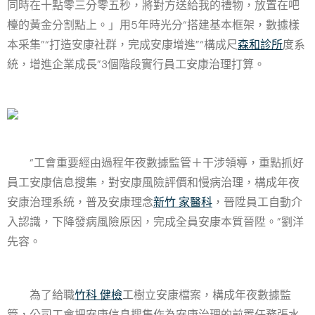
同時在十點零三分零五秒，將對方送給我的禮物，放置在吧
檯的黃金分割點上。」用5年時光分“搭建基本框架，數據樣
本采集”“打造安康社群，完成安康增進”“構成尺
森和診所
度系
統，增進企業成長”3個階段實行員工安康治理打算。
“工會重要經由過程年夜數據監管＋干涉領導，重點抓好
員工安康信息搜集，對安康風險評價和慢病治理，構成年夜
安康治理系統，普及安康理念
新竹 家醫科
，晉陞員工自動介
入認識，下降發病風險原因，完成全員安康本質晉陞。”劉洋
先容。
為了給職
竹科 健檢
工樹立安康檔案，構成年夜數據監
管，公司工會把安康信息搜集作為安康治理的前置任務張水