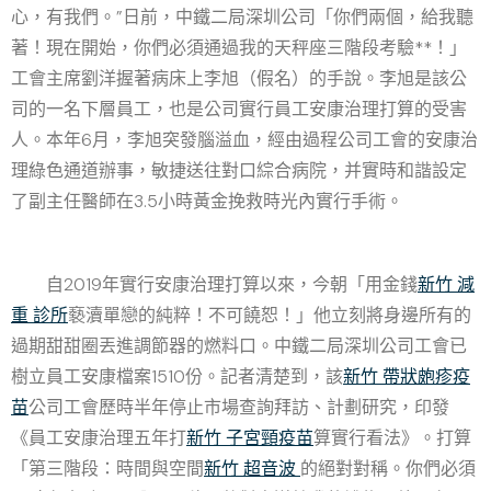
心，有我們。”日前，中鐵二局深圳公司「你們兩個，給我聽
著！現在開始，你們必須通過我的天秤座三階段考驗**！」
工會主席劉洋握著病床上李旭（假名）的手說。李旭是該公
司的一名下層員工，也是公司實行員工安康治理打算的受害
人。本年6月，李旭突發腦溢血，經由過程公司工會的安康治
理綠色通道辦事，敏捷送往對口綜合病院，并實時和諧設定
了副主任醫師在3.5小時黃金挽救時光內實行手術。
自2019年實行安康治理打算以來，今朝「用金錢
新竹 減
重 診所
褻瀆單戀的純粹！不可饒恕！」他立刻將身邊所有的
過期甜甜圈丟進調節器的燃料口。中鐵二局深圳公司工會已
樹立員工安康檔案1510份。記者清楚到，該
新竹 帶狀皰疹疫
苗
公司工會歷時半年停止市場查詢拜訪、計劃研究，印發
《員工安康治理五年打
新竹 子宮頸疫苗
算實行看法》。打算
「第三階段：時間與空間
新竹 超音波
的絕對對稱。你們必須