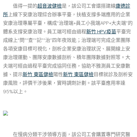
值得一提的
超音波健檢
是，該公司工會還搭建線
康德診
所
上線下安康治理綜合辦事平臺，扶植支撐多端應用的企業
安康治理專屬平臺，構成“治理端+員工小我端APP+大夫端”的
體系支撐安康治理。員工端可經由過程
新竹 HPV疫苗
平臺完
成線上“問”“查”“記”“治”四年夜效能；治理端可完成企業團隊
各項安康目標可視化，剖析企業安康治理狀況、展開線上安
康治理運動、團隊安康數據剖析、積年團隊數據對照等。大
夫端可經由過程平臺完成協同任務，協助不雅測員工安康數
據、提示
新竹 東區健檢
陽性
新竹 東區健檢
目標就診及剖析安
康風險，評價干涉後果，實時調劑計劃。該平臺應用率達
95%以上。
在慢病分類干涉領導方面，該公司工會購置專門研究醫