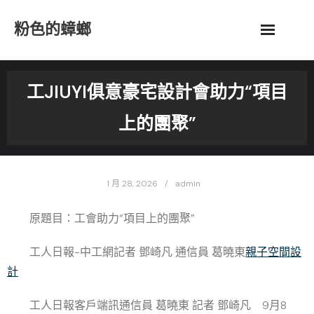
Skip
粉色的蟑螂
to
content
工JIUYI俱意豪宅設計會助力“項目
上的團聚”
1 月 28, 2026
admin
原題目：工會助力“項目上的團聚”
工人日報-中工網
記者 鄧崎凡
通信員 葛曉東
親子空間設
計
工人日報客戶端訊通信員 葛曉東 記者 鄧崎凡 9月8