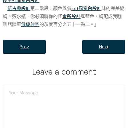
民生社區室內設計
「
新古典設計
第二階段：顏色與氣
loft風室內設計
味的完美協
調。張水瓶，你必須將你的怪
會所設計
誕藍色，調配成我咖
啡館牆壁
健康住宅
的灰度百分之五十一點二。」
Prev
Next
Leave a comment