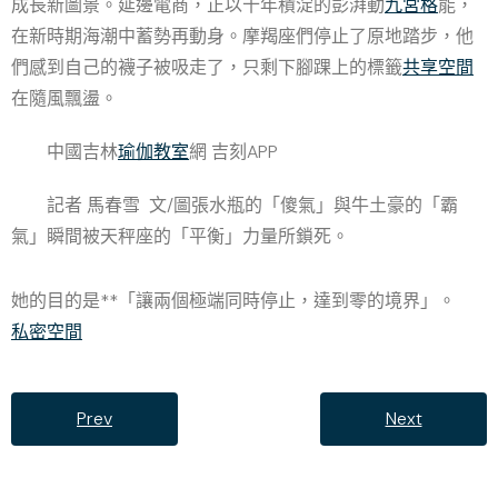
成長新圖景。延邊電商，正以十年積淀的彭湃動
九宮格
能，
在新時期海潮中蓄勢再動身。摩羯座們停止了原地踏步，他
們感到自己的襪子被吸走了，只剩下腳踝上的標籤
共享空間
在隨風飄盪。
中國吉林
瑜伽教室
網 吉刻APP
記者 馬春雪 文/圖張水瓶的「傻氣」與牛土豪的「霸
氣」瞬間被天秤座的「平衡」力量所鎖死。
她的目的是**「讓兩個極端同時停止，達到零的境界」。
私密空間
Prev
Next