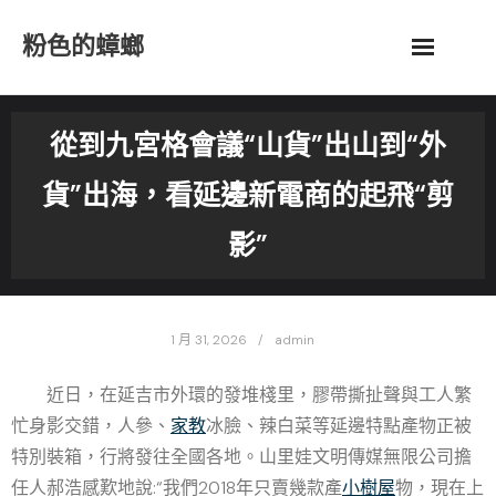
Skip
粉色的蟑螂
to
content
從到九宮格會議“山貨”出山到“外
貨”出海，看延邊新電商的起飛“剪
影”
1 月 31, 2026
admin
近日，在延吉市外環的發堆棧里，膠帶撕扯聲與工人繁
忙身影交錯，人參、
家教
冰臉、辣白菜等延邊特點產物正被
特別裝箱，行將發往全國各地。山里娃文明傳媒無限公司擔
任人郝浩感歎地說:“我們2018年只賣幾款產
小樹屋
物，現在上