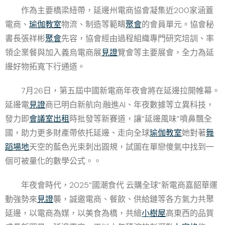
作為主要橋梁紐帶，延邊州電商協會凝集近200家涵蓋
電商、
瑜伽教室
物流、制造等範疇
聚會
的會員單元。協會秘
書長張祥彬
聚會
先容，協會經由過程組織專門研究培訓、率
領企業餐與加入義烏電商展
見證
覽會等主要展會，全力為延
邊好物拓寬下行通道。
7月26日，第五屆中國新電商年夜會將在延邊拉開帷幕。
延邊電
見證
商已明白新航向:融進AI、年夜數據等立異科技，
發力即
會議室出租
時批發等新賽道，讓“延邊風味”噴鼻飄全
國，助力更多財產帶依托延邊、走向全球
瑜伽教室
她對著
舞
蹈場地
天空的藍色光束刺出圓規，試圖在單戀傻氣中找到一
個可被量化的數學公式。。
年夜會時代，2025“國潮食代 云購全球”新電商嘉韶華運
動強勢來
見證
襲，誠邀電商、餐飲、供給鏈等各方氣力共聚
延邊，以電商為媒，以美食為橋，共繪
小樹屋
高東西的品質