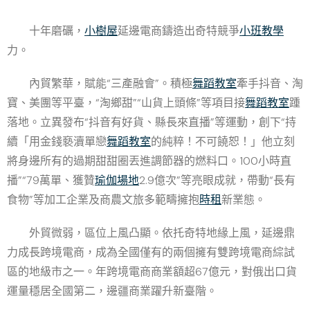
十年磨礪，
小樹屋
延邊電商鑄造出奇特競爭
小班教學
力。
內貿繁華，賦能“三產融會”。積極
舞蹈教室
牽手抖音、淘
寶、美團等平臺，“淘鄉甜”“山貨上頭條”等項目接
舞蹈教室
踵
落地。立異發布“抖音有好貨、縣長來直播”等運動，創下“持
續「用金錢褻瀆單戀
舞蹈教室
的純粹！不可饒恕！」他立刻
將身邊所有的過期甜甜圈丟進調節器的燃料口。100小時直
播”“79萬單、獲贊
瑜伽場地
2.9億次”等亮眼成就，帶動“長有
食物”等加工企業及商農文旅多範疇擁抱
時租
新業態。
外貿微弱，區位上風凸顯。依托奇特地緣上風，延邊鼎
力成長跨境電商，成為全國僅有的兩個擁有雙跨境電商綜試
區的地級市之一。年跨境電商商業額超67億元，對俄出口貨
運量穩居全國第二，邊疆商業躍升新臺階。