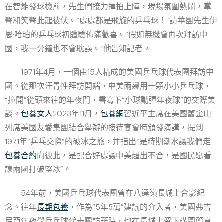
在智能發球機前，先生們接力揮拍上陣，現場氛圍熱鬧，掌
聲和笑聲此起彼伏。“處處都是飛旋的乒乓球！”訪華團先生伊
恩·哈珀的乒乓球初體驗佈滿歡喜。“假如無機會再次拜訪中
國，我一分鐘也不會耽誤。”他告知記者。
1971年4月，一個由15人構成的美國乒乓球代表團拜訪中
國。從那次汗青性拜訪開端，中美兩邊用一顆小小乒乓球，
“撞開”從頭來往的年夜門，書寫下“小球動彈年夜球”的交際美
談。
包養女人
2023年11月，
包養網
習近平主席在美國舊金山
列席美國友愛集團結合舉辦的接待宴會時頒發演講，提到
1971年“乒乓交際”的破冰之旅，并指出“是時期潮水讓我們走
包養合約
向彼此，是配合好處讓中美超出不合，是國民愿看
讓兩國打破堅冰”。
54年前，美國乒乓球代表團曾在八達嶺長城上合影紀
念。往年
長期包養
，作為“5年5萬”建議的介入者，美國弗吉
尼亞年夜學乒乓球代表團訪華時，也在長城上留下構圖簡直