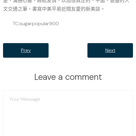
楚、溝通心靈、締結友情，以加倍真正的、平面、豐盛的人
文交通之筆，書寫中美平易近間友愛的新美談。
TC:sugarpopular900
Prev
Next
Leave a comment