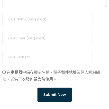
在
瀏覽器
中儲存顯示名稱、電子郵件地址及個人網站網
址，以供下次發佈留言時使用。