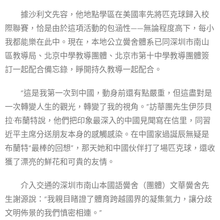
據沙利文先容，他地點學區在美國率先將匹克球歸入校
際聯賽，恰是由於這項活動的包涵性——無論程度高下，每小
我都能樂在此中。現在，本地公立黌舍體系已同深圳市南山
區教導局、北京中學教導團體、北京市第十中學教導團體簽
訂一起配合備忘錄，睜開持久教導一起配合。
“這是我第一次到中國，動身前還有點嚴重，但這盡對是
一次轉變人生的觀光，轉變了我的視角。”訪華團先生伊莎貝
拉·布蘭特說，他們把印象最深入的中國見聞寫在信里，同習
近平主席分送朋友本身的感觸感染。在中國家過誕辰無疑是
布蘭特“最棒的回想”，那天她和中國伙伴打了場匹克球，還收
獲了漂亮的鮮花和可貴的友情。
介入交通的深圳市南山本國語黌舍（團體）文華黌舍先
生謝源說：“我親目睹證了體育跨越國界的凝集氣力，讓分歧
文明佈景的我們慎密相連。”