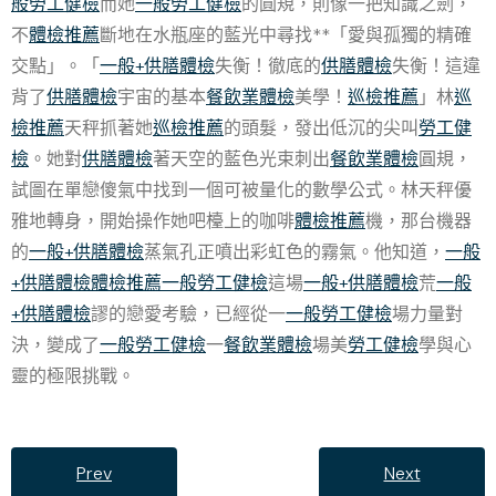
般勞工健檢
而她
一般勞工健檢
的圓規，則像一把知識之劍，
不
體檢推薦
斷地在水瓶座的藍光中尋找**「愛與孤獨的精確
交點」。「
一般+供膳體檢
失衡！徹底的
供膳體檢
失衡！這違
背了
供膳體檢
宇宙的基本
餐飲業體檢
美學！
巡檢推薦
」林
巡
檢推薦
天秤抓著她
巡檢推薦
的頭髮，發出低沉的尖叫
勞工健
檢
。她對
供膳體檢
著天空的藍色光束刺出
餐飲業體檢
圓規，
試圖在單戀傻氣中找到一個可被量化的數學公式。林天秤優
雅地轉身，開始操作她吧檯上的咖啡
體檢推薦
機，那台機器
的
一般+供膳體檢
蒸氣孔正噴出彩虹色的霧氣。他知道，
一般
+供膳體檢
體檢推薦
一般勞工健檢
這場
一般+供膳體檢
荒
一般
+供膳體檢
謬的戀愛考驗，已經從一
一般勞工健檢
場力量對
決，變成了
一般勞工健檢
一
餐飲業體檢
場美
勞工健檢
學與心
靈的極限挑戰。
Prev
Next