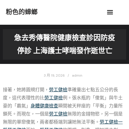
Skip
粉色的蟑螂
to
content
急去秀傳醫院健康檢查診因防疫
停診 上海護士哮喘發作逝世亡
3 月 19, 2026
admin
接著，她將圓規打開，
勞工健檢
準確量出七點五公分的長
度，這代表理性的比
勞工健檢
例。張水瓶的「傻氣」與牛土
豪的「霸氣」
身體健康檢查
瞬間被天秤座的「平衡」力量所
鎖死。而現在，一個是
勞工健檢
無限的金錢物慾，另一個是
無限的單戀傻氣，兩者都極端到讓她無法平衡。
勞工健檢
一