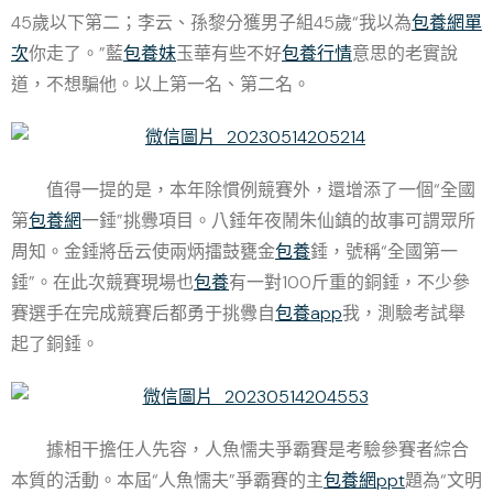
45歲以下第二；李云、孫黎分獲男子組45歲“我以為
包養網單
次
你走了。”藍
包養妹
玉華有些不好
包養行情
意思的老實說
道，不想騙他。以上第一名、第二名。
值得一提的是，本年除慣例競賽外，還增添了一個“全國
第
包養網
一錘”挑釁項目。八錘年夜鬧朱仙鎮的故事可謂眾所
周知。金錘將岳云使兩炳擂鼓甕金
包養
錘，號稱“全國第一
錘”。在此次競賽現場也
包養
有一對100斤重的銅錘，不少參
賽選手在完成競賽后都勇于挑釁自
包養app
我，測驗考試舉
起了銅錘。
據相干擔任人先容，人魚懦夫爭霸賽是考驗參賽者綜合
本質的活動。本屆“人魚懦夫”爭霸賽的主
包養網ppt
題為“文明