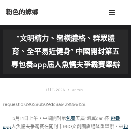
Skip
粉色的蟑螂
to
content
“文明精力、蠻橫體格、群眾體
育、全平易近健身” 中國開封第五
專包養app屆人魚懦夫爭霸賽舉辦
1 月 11, 2026
admin
requestId:696286b69dc8a9.29899128.
5月14日上午，中國開封第
包養
五屆“凱翼car 杯”
包養
app
人魚懦夫爭霸賽在開封市960文創園廣場隆重舉辦，來
包