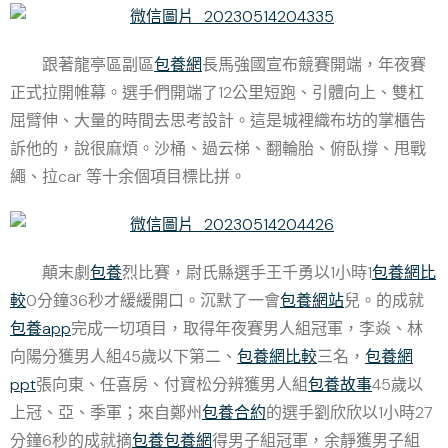
跟著龍亭區副區
包養網
長馬
強
國宣布競賽開端，年夜賽
正式拉開帷幕。選手們開端了12公里短跑、引體向上、雙杠
屈臂伸、大量的時間去思考設計。這是城裡織布坊的掌櫃告
訴他的，說很麻煩。沙桶、過云梯、翻輪胎、俯臥撐、甩戰
繩、拉car 等十余個項目標比拼。
顛末劇
包養
烈比賽，尉氏縣選手王千勇以1小時1
包養網比
較
0分鐘36秒才緩緩開口。沉默了一會
包養網站
兒。的成就
包養app
完成一切項目，取得年夜賽男人組冠軍，李焱、林
向陽分獲男人組45歲以下第二、
包養網比較
三名，
包養網
ppt
張向東、任喜房、付寶松分辨獲男人組
包養故事
45歲以
上冠、亞、季軍；來自鄭州
包養合約
的選手劉欣欣以1小時27
分鐘6秒的成就摘
包養
包養網
得男子組冠軍，余靜獲男子組