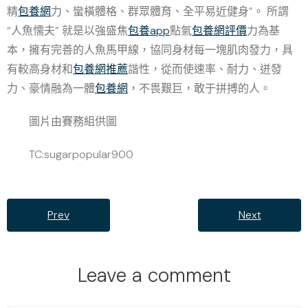
精
包養網
力、蠻橫體格、群眾體育、全平易近健身”。 所謂
“人魚懦夫” 就是以強盛焦
包養app
點氣
包養網評價
力為基
本，擁有完善的人魚馬甲線，協同身材每一塊肌肉發力，具
有較高身材和
包養網推薦
諧性，從而使速率、耐力、迸發
力、豪情融為一體
包養網
，不畏艱巨，敢于拼搏的人。
圖片由賽務組供圖
TC:sugarpopular900
Prev
Next
Leave a comment