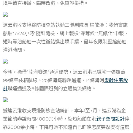
境手續直接辦、臨時改港、免單證舉措。
連云港收支境邊防檢查站執勤三隊副隊長 楊敬濤：我們實施
船舶“7×24小時”隨到隨檢、網上報檢“零等候”“無紙化”申報、
短時靠泊船舶一次性辦結進出境手續，最年夜限制壓縮船舶
滯港時間。
今朝，憑借“陸海聯運”通道優勢，連云港港已織就一張覆蓋
99條集裝箱航線、25條海鐵聯運通道、14條海河
樂齡住宅設
計
聯運通道及6條國際班列的立體物流網絡。
據連云港收支境邊防檢查站統計，本年1至7月，連云港為企
業節約辦證時間4000余小時，縮短船舶在港
親子空間設計
停
靠2000余小時，下降可她不知道自己昨晚怎麼突然變得這麼