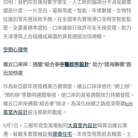
白明：我們綜合運用數字孿生、人工她的腦袋分不清是震驚
還是什麼，一片空白，毫無用處。智能、年夜數據、生物特
征識別等先進技術手腕，在全國率先實現港口全時空智能監
管、全要素精準感知、口岸邊檢行政許可全天候受理，助力
天津港與上合組織成員國的貿易通道加倍順暢。
空間心理學
連云口岸岸：通關“組合拳
中醫診所設計
” 助力“陸海聯運”跑
出加快度
作為新亞歐年夜陸橋東方橋頭堡，連云口岸岸依托 “網上辦”
“預約辦”等聰明通關舉措，使口岸的貿易通關效力持續晉陞。
連云口岸岸通關“組合拳”辦法，為深化絲綢之路經濟帶建
loft
風室內設計
設注進新的動能。
8月7日，三艘年夜型風電船同
大直室內設計
時靠泊連云港
港，裝載多套整機設備
健康住宅
、年夜型塔筒前去韓國、土