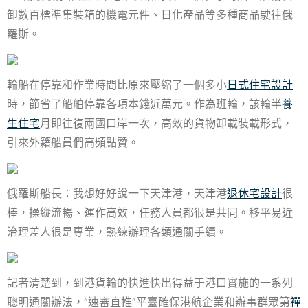
卸數百標準集裝箱的機電元件、日化產品等多種商品駛往俄
羅斯。
輪船在停靠和作業時間比原來壓縮了一個多小
日式住宅設計
時，節省了船舶停靠各項本錢近萬元。作為班輪，該輪半
養
生住宅
月即往復兩國口岸一次，高效的貨物卸載裝載形式，
引來外籍船員們高頻點贊。
俄羅斯船長：我想好好說一下天津港，天津港
退休宅設計
很
棒，操縱流暢、運作高效，任務人員都很是共同。移平易近
治理差人很是專業，熟練辦理各類通關手續。
記者清楚到，到港貨輪的快進快出得益于港口實施的一系列
聰明通關辦法，“速審直推”平臺確保港航企業和辦事群眾第
禪