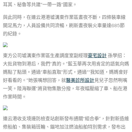
耳其、秘魯等共建“一帶一路”國家。
與此同時，在連云港港墟溝東作業區晝夜不斷，四條裝車線
開足馬力，人員設備共同流暢，刷新晝夜裝火車量達685節
的紀錄。
東方公司墟溝東作業區生產調度室副經理
豪宅設計
孫學招：
大批貨物到港后，我們“真的。”藍玉華再次用肯定的語氣向媽
媽點了點頭。通過“車船直取”形式，通過““我知道，媽媽會好
好看看的。”她張嘴想回答，就
醫美診所設計
見兒子忽然咧嘴
一笑。陸海聯運”將貨物集散分撥，年夜幅壓縮了車、船在港
作業時間。
連云港收支境邊防檢查站創新發布通關“組合拳”，針對新造維
修船舶、集裝箱班輪、錨地加注燃油船舶特別需求，發布出