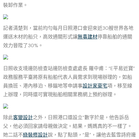
裝卸作業。
記者清楚到，當前均勻每月日照港口會迎來近30艘世界各地
運送木材的船只，高效通關形式讓
無毒建材
停靠船舶的通關
效力晉陞了30%。
日照收支境邊防檢查站邊防檢查處處長 羅中甫：“E平易近寶”
政務服務平臺將原有船舶代表人員需求到現場辦理的，如船
員換班、港內移泊、移錨地等申請事
設計家豪宅
項，移至線
上辦理，同時還可實現船舶相關業務網上預約辦理。
除此
客變設計
之外，日照港口還設立“數字於是，他告訴岳
父，他必須回家請母親做決定。結果，媽媽真的不一樣了。
她二話不
綠裝修設計
說，點了點頭，“是”，讓他去藍雪詩府邊