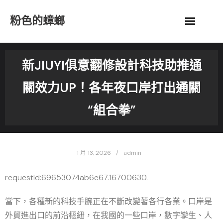
Skip
粉色的蟑螂
to
content
新JIUYI俱意翻修設計科技助推通
關效力UP！各年夜口岸打出通關
“組合拳”
1 月 13, 2026
admin
requestId:69653074ab6e67.16700630.
當下，各種新的科技手腕正在不斷改變著各行各業。口岸是
外貿進出口的前沿樞紐，在我國的一些口岸，數字孿生、人