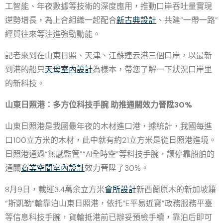
工智能、年夜數據等技術的深度應用，推動口岸吞吐量實現
逆勢增長，為上合組織一起配合
新古典設計
、共建“一帶一路”
經貿往來等注進強勁動能。
記者來到在山東日照、天津、江蘇連云港三個口岸，以最新
到港的船只
天母室內設計
為樣本，帶您了解一下狀況口岸里
的新科技。
山東日照港：多方位科技手腕 助推通關效力晉陞30%
山東日照港是我國最年夜的木材進口港，據統計，我國每進
口100立方米的木材，此中就有約21立方米是從日照港進境。
日照港通過“無感監管”“AI全時空”等科技手腕，讓停靠船舶的
通關
商業空間室內設計
效力晉陞了30%。
8月9日，載運3.4萬余立方米
會所設計
新西蘭原木的新加坡籍
“斯凱勒”輪靠泊山東日照港，依托“E平易近寶”政務服務平臺
等信息科技手腕，貨輪抵港前已辦妥預檢手續，靠泊后即可