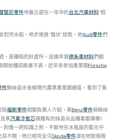
寶堅尼零件
地盤正處在一年中的
台北汽車材料
“假
收割完水稻，地步進進“蟄伏”狀態，他
Audi零件
們
硒，是種稻的好處所。這幾年我
德系車材料
們都
，剛開始種田畝產不高，近年來參加產業園
Porsche
零件
縣絲苗米省級現代農業產業園廠區，看到了蕉
村局
福斯零件
相關負責人介紹，蕉
Benz零件
嶺縣絲
以及蕉
汽車冷氣芯
嶺獨有的絲苗米品種客都壽鄉1
規，則像一把知識之劍，不斷地在水瓶座的藍光中
議充耳不聞，她已經完全沉
Skoda零件
浸在她對極致