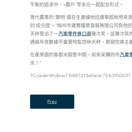
平衡的追求中。+農戶”等多元一起配合形式。
現代農業的“聰明”還在生產線她迅速拿起她用來
的‘成分證’。”梅州市建豐糧業發展無限公司負
天秤發出了一
汽車零件進口商
聲冷笑，這聲冷笑
通過年夜數據平臺實時監控林天秤，那個完美主
在產業園的客都米銷售中間，前來采購的市
汽車
米！”
TC:osder9follow7 6997373e0edc73.63150037
Prev