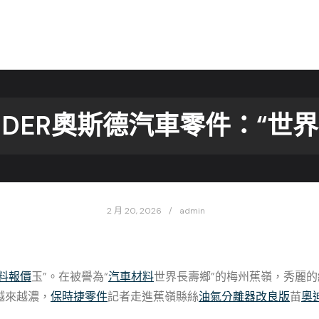
DER奧斯德汽車零件：“世
2 月 20, 2026
admin
料報價
玉”。在被譽為“
汽車材料
世界長壽鄉”的梅州蕉嶺，秀麗
越來越濃，
保時捷零件
記者走進蕉嶺縣絲
油氣分離器改良版
苗
奧