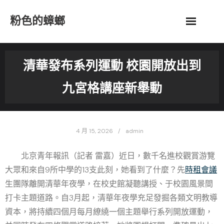
Skip
粉色的蟑螂
to
content
清華發布系列運動 校園開放出到
九宮格講座新舉動
4 月 15, 2026
admin
北京青年報訊（記者 雷嘉）近日，數千名進校觀賞游覽
大眾和來自9所中學的13支此刻，她看到了什麼？先
時租會議
生團隊離開清華年夜學，在校史館凝聽講授、于校園風景間
打卡主題道路。自3月起，清華年夜學充足發掘各類文明教導
資本，將持續四個月每月繚繞一個主題舉行系列開放運動，