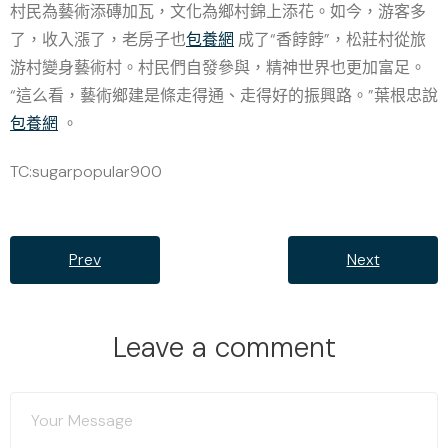
村民為藝術添磚加瓦，文化為鄉村錦上添花。如今，游客多
了，收入漲了，老房子也
包養網
成了“香餑餑”，松莊村從旅
游村變身藝術村。村民們自發參與，精神世界也更加富足。
“這么看，藝術鄉建是條走得通、走得好的振興路。”葉根忠說
包養網
。
TC:sugarpopular900
Prev
Next
Leave a comment