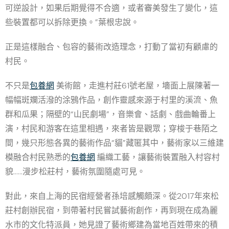
可逆設計，如果后期覺得不合適，或者審美發生了變化，這
些裝置都可以拆除更換。”葉根忠說。
正是這樣融合、包容的藝術改造理念，打動了當初有顧慮的
村民。
不只是
包養網
美術館，走進村莊61號老屋，墻面上展陳著一
幅幅斑斕活潑的涂鴉作品，創作靈感來源于村里的溪流、魚
群和瓜果；隔壁的“山民劇場”，音樂會、話劇、戲曲輪番上
演，村民和游客在這里相遇，來者皆是觀眾；穿梭于巷陌之
間，幾只形態各異的藝術作品“貓”藏匿其中，藝術家以三維建
模融合村民熟悉的
包養網
編織工藝，讓藝術裝置融入村容村
貌……漫步松莊村，藝術氛圍隨處可見。
對此，來自上海的民宿經營者孫培感觸頗深。從2017年來松
莊村創辦民宿，到帶著村民嘗試藝術創作，再到現在成為麗
水市的文化特派員，她見證了藝術鄉建為當地百姓帶來的積