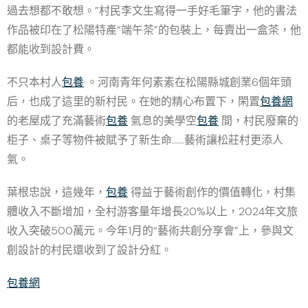
過去想都不敢想。”村民李文生寫得一手好毛筆字，他的書法
作品被印在了松陽特產“端午茶”的包裝上，每賣出一盒茶，他
都能收到設計費。
不只本村人
包養
。河南青年何素素在松陽縣城創業6個年頭
后，也成了這里的新村民。在她的精心布置下，閑置
包養網
的老屋成了充滿藝術
包養
氣息的美學空
包養
間，村民廢棄的
柜子、桌子等物件被賦予了新生命……藝術讓松莊村更添人
氣。
葉根忠說，這幾年，
包養
得益于藝術創作的價值轉化，村集
體收入不斷增加，全村游客量年增長20%以上，2024年文旅
收入突破500萬元。今年1月的“藝術共創分享會”上，參與文
創設計的村民還收到了設計分紅。
包養網