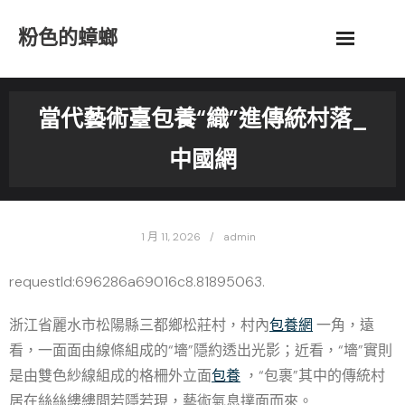
Skip
粉色的蟑螂
to
content
當代藝術臺包養“織”進傳統村落_
中國網
1 月 11, 2026
admin
requestId:696286a69016c8.81895063.
浙江省麗水市松陽縣三都鄉松莊村，村內
包養網
一角，遠
看，一面面由線條組成的“墻”隱約透出光影；近看，“墻”實則
是由雙色紗線組成的格柵外立面
包養
，“包裹”其中的傳統村
居在絲絲縷縷間若隱若現，藝術氣息撲面而來。