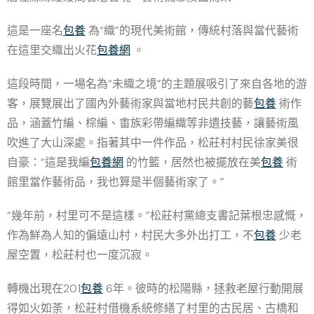
這是一座名
包養
為“織”的現代美術館，傳統村落與當代藝術
在這里交織出火花
包養網
。
這段時間，一場名為“未織之境”的主題展吸引了來自各地的游
客，展覽展出了國內外藝術家與當地村民共創的藝
包養
術作
品，涵蓋竹編、棕編、畬族彩帶編織等非遺技藝，讓藝術風
吹進了大山深處。指著其中一件作品，松莊村村民徐家美很
自豪：“這是我編
包養網
的竹籃，居然也被擺放在美
包養
術
館里當作藝術品，我也算是半個藝術家了。”
“幾年前，村里可不是這樣。”松莊村黨總支書記葉根忠感慨，
作為鮮為人知的偏遠山村，村民大多外出打工，不
包養
少老
屋空置，松莊村也一度沉寂。
轉機出現在201
包養
6年。彼時的松陽縣，拯救老屋行動開展
得如火如荼，松莊村借機系統修繕了村里的古民居、古橋和