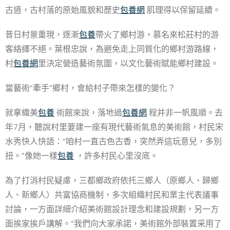
古道，古村落的原始風貌和歷史
包養網
肌理得以保留延續。
昔日村景重現，逐漸
包養
帶火了鄉村游，慕名來松莊村的游
客絡繹不絕。葉根忠說，為避免走上同質化的鄉村游路線，
村
包養網
里決定營造藝術氛圍，以文化藝術賦能鄉村建設。
當藝術“牽手”鄉村，會給村子帶來怎樣的變化？
就拿織美
包養
術館來說，落地過
包養網
程并非一帆風順。去
年7月，聽說村里要建一座有現代藝術氣息的美術館，村民宋
水秀快人快語：“咱村一直古色古香，突然弄這玩意兒，多別
扭。”像她一樣
包養
，許多村民心里沒底。
為了打消村民疑慮，三都鄉政府依托三鄉人（原鄉人、歸鄉
人、新鄉人）共富協商機制，多次組織村民和業主代表議事
討論，一方面詳細介紹美術館設計理念和建設規劃，另一方
面挨家挨戶講解。“我們向大家承諾，美術館外部裝置采用了