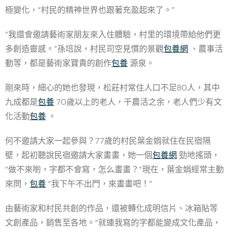
極變化，“村民的精神世界也跟著充盈起來了。”
“我還會邀請藝術家朋友來入住體驗，村里的環境帶給他們更
多創造靈感。”孫培說，村民司空見慣的景觀
包養網
、農事活
動等，都是藝術家寶貴的創作
包養
源泉。
剛來時，細心的她也發現，松莊村常住人口不足80人，其中
九成都是
包養
70歲以上的老人，干農活之余，老人們少有文
化活動
包養
。
何不邀請大家一起參與？77歲的村民葉金娟就住在民宿隔
壁，起初聽說民宿邀請大家畫畫，她一個
包養網
勁地搖頭，
“做不來喲，字都不會寫，怎么畫畫？”現在，葉金娟經常主動
來問，
包養
“我下午不出門，來畫畫吧！”
由藝術家和村民共創的作品，還被轉化成明信片、冰箱貼等
文創產品，銷售至各地。“就連我寫的字都能變成文化產品，