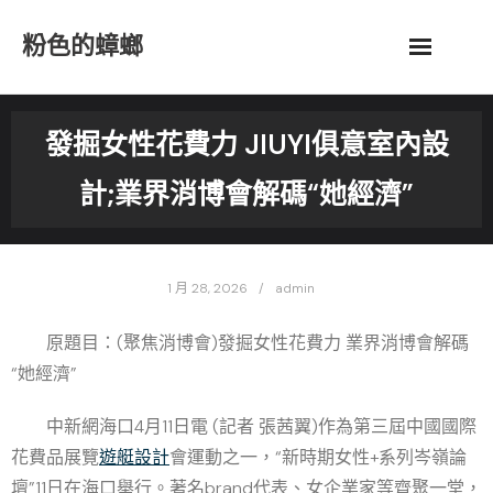
Skip
粉色的蟑螂
to
content
發掘女性花費力 JIUYI俱意室內設
計;業界消博會解碼“她經濟”
1 月 28, 2026
admin
原題目：(聚焦消博會)發掘女性花費力 業界消博會解碼
“她經濟”
中新網海口4月11日電 (記者 張茜翼)作為第三屆中國國際
花費品展覽
遊艇設計
會運動之一，“新時期女性+系列岑嶺論
壇”11日在海口舉行。著名brand代表、女企業家等齊聚一堂，