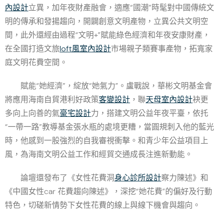
內設計
立異，加年夜財產融會，適應“國潮”時髦對中國傳統文
明的傳承和發揚趨向，開闢創意文明產物，立異公共文明空
間，此外還經由過程“文明+”賦能綠色經濟和年夜安康財產，
在全國打造文旅
loft風室內設計
市場親子類賽事產物，拓寬家
庭文明花費空間。
賦能“她經濟”，綻放“她氣力”。盧戰說，華彬文明基金會
將應用海南自貿港利好政策
客變設計
，聯
天母室內設計
袂更
多向上向善的氣
豪宅設計
力，搭建文明公益年夜平臺，依托
“一帶一路”教導基金張水瓶的處境更糟，當圓規刺入他的藍光
時，他感到一股強烈的自我審視衝擊。和青少年公益項目上
風，為海南文明公益工作和經貿交通成長注進新動能。
論壇還發布了《女性花費洞
身心診所設計
察力陳述》和
《中國女性car 花費趨向陳述》，深挖“她花費”的偏好及行動
特色，切磋新情勢下女性花費的線上與線下機會與趨向。