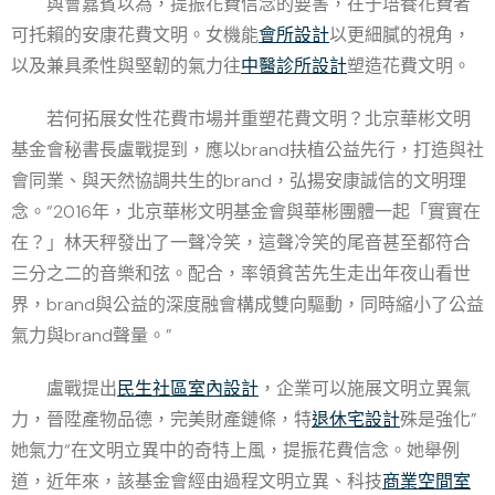
與會嘉賓以為，提振花費信念的要害，在于培養花費者
可托賴的安康花費文明。女機能
會所設計
以更細膩的視角，
以及兼具柔性與堅韌的氣力往
中醫診所設計
塑造花費文明。
若何拓展女性花費市場并重塑花費文明？北京華彬文明
基金會秘書長盧戰提到，應以brand扶植公益先行，打造與社
會同業、與天然協調共生的brand，弘揚安康誠信的文明理
念。“2016年，北京華彬文明基金會與華彬團體一起「實實在
在？」林天秤發出了一聲冷笑，這聲冷笑的尾音甚至都符合
三分之二的音樂和弦。配合，率領貧苦先生走出年夜山看世
界，brand與公益的深度融會構成雙向驅動，同時縮小了公益
氣力與brand聲量。”
盧戰提出
民生社區室內設計
，企業可以施展文明立異氣
力，晉陞產物品德，完美財產鏈條，特
退休宅設計
殊是強化”
她氣力“在文明立異中的奇特上風，提振花費信念。她舉例
道，近年來，該基金會經由過程文明立異、科技
商業空間室