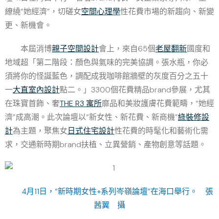
繚繞“她經濟”，切磋女
空間心理學
性花費市場的新趨向、新變
更、新機會。
本屆消博
親子空間設計
會上，來自65個
老屋翻新
國度和
地域超「第二階段：顏色與氣味的完美協調。張水瓶，你必
須將你的怪誕藍色，調配成我咖啡館牆壁的灰度百分之五十
一
大直室內設計
點二。」3300個花費精品brand參展，尤其
在珠寶首飾、奢
THE R3 寓所
靡品和美妝護膚花費範疇，“她經
濟”成高潮。此次論壇以“新女性、新花費、新商機”
綠裝修設
計
為主題，聚焦女
日式住宅設計
性花費的時髦化和藝術化需
求，交通新時期brand扶植、立異營銷、產物創意等話題。
4月11日，“新時期女性+系列岑嶺論壇”在海口舉行。 張
茜翼 攝